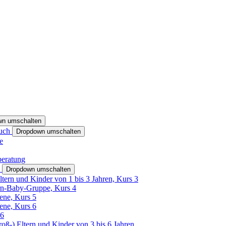
wn umschalten
ruch
Dropdown umschalten
e
beratung
h
Dropdown umschalten
ltern und Kinder von 1 bis 3 Jahren, Kurs 3
rn-Baby-Gruppe, Kurs 4
tene, Kurs 5
tene, Kurs 6
26
Groß-) Eltern und Kinder von 3 bis 6 Jahren