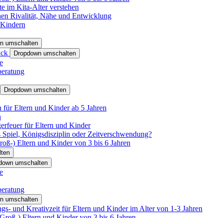
e im Kita-Alter verstehen
hen Rivalität, Nähe und Entwicklung
 Kindern
n umschalten
ack
Dropdown umschalten
e
beratung
Dropdown umschalten
für Eltern und Kinder ab 5 Jahren
n
rfeuer für Eltern und Kinder
 Spiel, Königsdisziplin oder Zeitverschwendung?
oß-) Eltern und Kinder von 3 bis 6 Jahren
ten
down umschalten
e
beratung
n umschalten
s- und Kreativzeit für Eltern und Kinder im Alter von 1-3 Jahren
roß-) Eltern und Kinder von 3 bis 6 Jahren