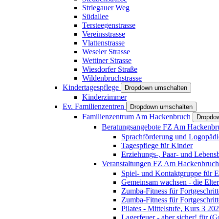
Striegauer Weg
Südallee
Tersteegenstrasse
Vereinsstrasse
Vlattenstrasse
Weseler Strasse
Wettiner Strasse
Wiesdorfer Straße
Wildenbruchstrasse
Kindertagespflege
Dropdown umschalten
Kinderzimmer
Ev. Familienzentren
Dropdown umschalten
Familienzentrum Am Hackenbruch
Dropdo
Beratungsangebote FZ Am Hackenb
Sprachförderung und Logopädi
Tagespflege für Kinder
Erziehungs-, Paar- und Lebens
Veranstaltungen FZ Am Hackenbruc
Spiel- und Kontaktgruppe für E
Gemeinsam wachsen - die Elte
Zumba-Fitness für Fortgeschrit
Zumba-Fitness für Fortgeschrit
Pilates - Mittelstufe, Kurs 3 20
Lagerfeuer - aber sicher! für (