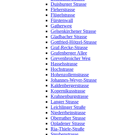
Duisburger Strasse
Fleherstrasse
Flügelstrasse
Fürstenwall
Gatherweg
Gelsenkirchener Strasse
Gladbacher Strasse
Gottfried-Hötzel-Strasse
Graf-Recke-Strasse
Grafenberger Allee
Grevenbroicher Weg
Hasselsstrasse
Hochstrasse
Hohenzollernstrasse
Johannes-Weyer-Strasse
Kaldenbergerstrasse
Kopernikusstrasse
Krahnenburgstrasse
Langer Strasse
Leichlinger Straße
Niederrheinstrasse
Oberrather Strasse
Opladener Strasse
Ria-Thiele-Straße
Steubenstrasse