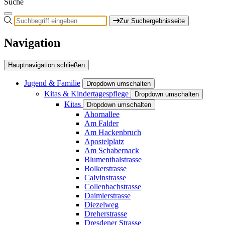
Suche
Zur Suchergebnisseite
Navigation
Hauptnavigation schließen
Jugend & Familie
Dropdown umschalten
Kitas & Kindertagespflege
Dropdown umschalten
Kitas
Dropdown umschalten
Ahornallee
Am Falder
Am Hackenbruch
Apostelplatz
Am Schabernack
Blumenthalstrasse
Bolkerstrasse
Calvinstrasse
Collenbachstrasse
Daimlerstrasse
Diezelweg
Dreherstrasse
Dresdener Strasse