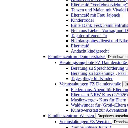
Elterncafé "Verkehrserziehung"
Tanzen und Malen mit Vivaldi in
Elterncafé mit Frau Jajonek
Kindertrödel
Ernte-Dank-Fest: Familienfrühs
Nein aus Liebe - Vortrag und D
Tag der offenen Tür
Nikolausgottessdienst und Niko
Elterncafé
Andacht kindgerecht
Familienzentrum Daimlerstraße
Dropdown u
Beratungsangebote FZ Daimlerstraße
Beratung zu Sprachförderung u
Beratung zu Erziehungs-, Paar
Tagespflege für Kinder
Veranstaltungen FZ Daimlerstraße
D
Fledermaus-Abend für Eltern u
Elternstart NRW Kurs (2-2026)
Musikzwerge - Kurs für Eltern 
Waldwunder für (Groß-)Eltern 
Kunstwerkstatt zur Adventszeit 
Familienzentrum Wersten
Dropdown umscha
Veranstaltungen FZ Wersten
Dropdow
Zumba-Fitness Kurs 2