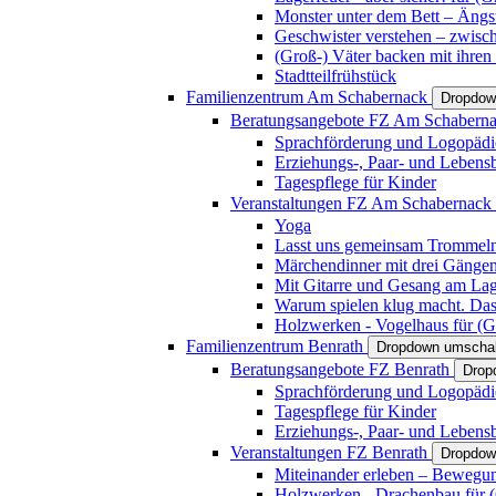
Monster unter dem Bett – Ängst
Geschwister verstehen – zwisc
(Groß-) Väter backen mit ihren
Stadtteilfrühstück
Familienzentrum Am Schabernack
Dropdow
Beratungsangebote FZ Am Schabern
Sprachförderung und Logopädi
Erziehungs-, Paar- und Lebens
Tagespflege für Kinder
Veranstaltungen FZ Am Schabernack
Yoga
Lasst uns gemeinsam Trommeln 
Märchendinner mit drei Gänge
Mit Gitarre und Gesang am Lage
Warum spielen klug macht. Das
Holzwerken - Vogelhaus für (Gr
Familienzentrum Benrath
Dropdown umschal
Beratungsangebote FZ Benrath
Drop
Sprachförderung und Logopädi
Tagespflege für Kinder
Erziehungs-, Paar- und Lebens
Veranstaltungen FZ Benrath
Dropdow
Miteinander erleben – Bewegung
Holzwerken - Drachenbau für (G