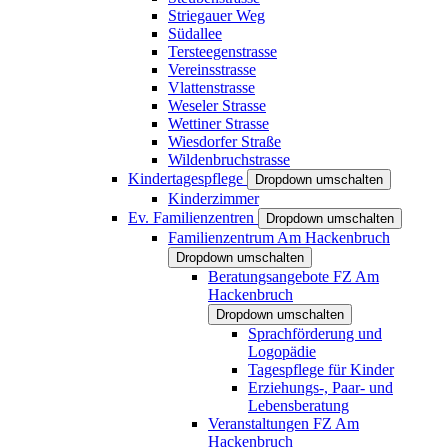
Striegauer Weg
Südallee
Tersteegenstrasse
Vereinsstrasse
Vlattenstrasse
Weseler Strasse
Wettiner Strasse
Wiesdorfer Straße
Wildenbruchstrasse
Kindertagespflege
Dropdown umschalten
Kinderzimmer
Ev. Familienzentren
Dropdown umschalten
Familienzentrum Am Hackenbruch
Dropdown umschalten
Beratungsangebote FZ Am
Hackenbruch
Dropdown umschalten
Sprachförderung und
Logopädie
Tagespflege für Kinder
Erziehungs-, Paar- und
Lebensberatung
Veranstaltungen FZ Am
Hackenbruch