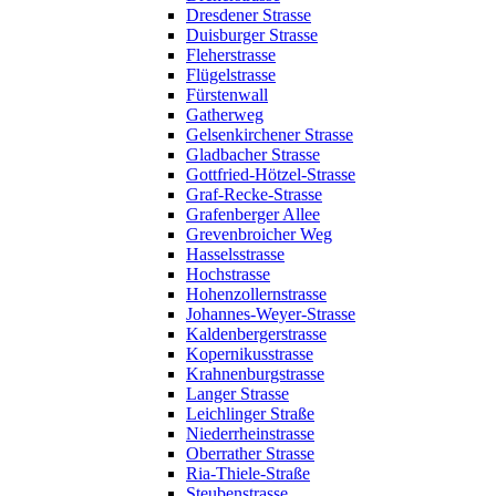
Dresdener Strasse
Duisburger Strasse
Fleherstrasse
Flügelstrasse
Fürstenwall
Gatherweg
Gelsenkirchener Strasse
Gladbacher Strasse
Gottfried-Hötzel-Strasse
Graf-Recke-Strasse
Grafenberger Allee
Grevenbroicher Weg
Hasselsstrasse
Hochstrasse
Hohenzollernstrasse
Johannes-Weyer-Strasse
Kaldenbergerstrasse
Kopernikusstrasse
Krahnenburgstrasse
Langer Strasse
Leichlinger Straße
Niederrheinstrasse
Oberrather Strasse
Ria-Thiele-Straße
Steubenstrasse