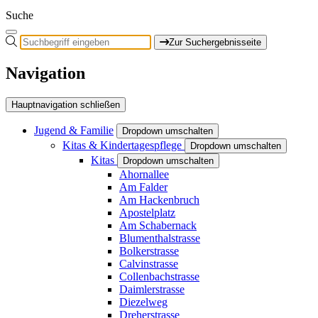
Suche
Zur Suchergebnisseite
Navigation
Hauptnavigation schließen
Jugend & Familie
Dropdown umschalten
Kitas & Kindertagespflege
Dropdown umschalten
Kitas
Dropdown umschalten
Ahornallee
Am Falder
Am Hackenbruch
Apostelplatz
Am Schabernack
Blumenthalstrasse
Bolkerstrasse
Calvinstrasse
Collenbachstrasse
Daimlerstrasse
Diezelweg
Dreherstrasse