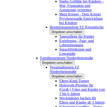
Starke Gefühle bei Kindern –
Wut, Frustration und
Autonomie verstehen
Mein Körper - Dein Körper
Psychosexuelle Entwicklung
bei Kindern
Beratungsangebote FZ Kreuzkirche
Dropdown umschalten
Tagespflege für Kinder
Erziehungs-, Paar- und
Lebensberatung
Sprachförderung und
Logopädie
Familienzentrum Niederrheinstraße
Dropdown umschalten
Veranstaltungen FZ
Niederrheinstraße
Dropdown umschalten
Eltern-Kind-Turnen
Holzwerk-Projekte für
(Groß-) Väter und Kinder von
3 bis 6 Jahren
Weckmänner backen für
Eltern und Kinder ab 3 Jahren
Schuppige Gesellen – Natur