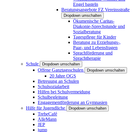
Engel basteln
Beratungsangebote FZ Vereinsstraße
Dropdown umschalten
Ökumenische Caritas-
Diakonie-Sprechstunde und
Sozialberatung
Tagespflege für Kinder
Beratung zu Erziehungs-,
Paar- und Lebensfragen
Sprachförderung und
Sprachtherapie
Schule
Dropdown umschalten
Offene Ganztagsschulen
Dropdown umschalten
20 Jahre OGS
Betreuung an Schulen
Schulsozialarbeit
Hilfen bei Schulvermeidung
Schulbegleitung
Engagementförderung an Gymnasien
Hilfe für Jugendliche
Dropdown umschalten
TrebeCafé
AlleMann
JEP
jump