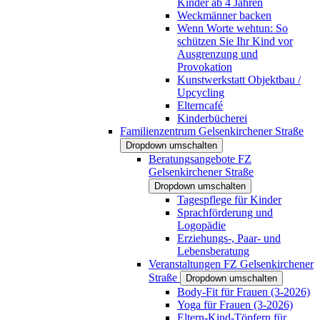
Kinder ab 4 Jahren
Weckmänner backen
Wenn Worte wehtun: So
schützen Sie Ihr Kind vor
Ausgrenzung und
Provokation
Kunstwerkstatt Objektbau /
Upcycling
Elterncafé
Kinderbücherei
Familienzentrum Gelsenkirchener Straße
Dropdown umschalten
Beratungsangebote FZ
Gelsenkirchener Straße
Dropdown umschalten
Tagespflege für Kinder
Sprachförderung und
Logopädie
Erziehungs-, Paar- und
Lebensberatung
Veranstaltungen FZ Gelsenkirchener
Straße
Dropdown umschalten
Body-Fit für Frauen (3-2026)
Yoga für Frauen (3-2026)
Eltern-Kind-Töpfern für