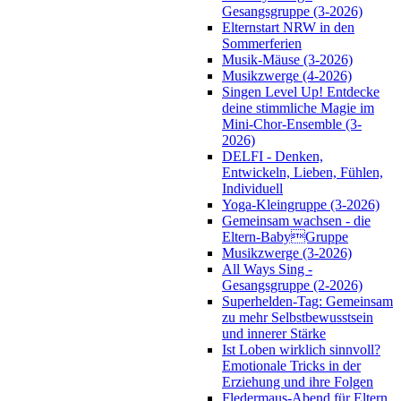
Gesangsgruppe (3-2026)
Elternstart NRW in den
Sommerferien
Musik-Mäuse (3-2026)
Musikzwerge (4-2026)
Singen Level Up! Entdecke
deine stimmliche Magie im
Mini-Chor-Ensemble (3-
2026)
DELFI - Denken,
Entwickeln, Lieben, Fühlen,
Individuell
Yoga-Kleingruppe (3-2026)
Gemeinsam wachsen - die
Eltern-BabyGruppe
Musikzwerge (3-2026)
All Ways Sing -
Gesangsgruppe (2-2026)
Superhelden-Tag: Gemeinsam
zu mehr Selbstbewusstsein
und innerer Stärke
Ist Loben wirklich sinnvoll?
Emotionale Tricks in der
Erziehung und ihre Folgen
Fledermaus-Abend für Eltern