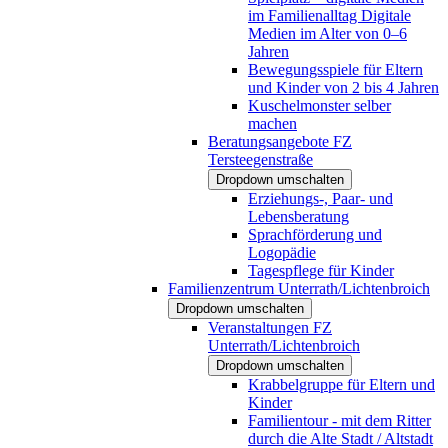
im Familienalltag Digitale
Medien im Alter von 0–6
Jahren
Bewegungsspiele für Eltern
und Kinder von 2 bis 4 Jahren
Kuschelmonster selber
machen
Beratungsangebote FZ
Tersteegenstraße
Dropdown umschalten
Erziehungs-, Paar- und
Lebensberatung
Sprachförderung und
Logopädie
Tagespflege für Kinder
Familienzentrum Unterrath/Lichtenbroich
Dropdown umschalten
Veranstaltungen FZ
Unterrath/Lichtenbroich
Dropdown umschalten
Krabbelgruppe für Eltern und
Kinder
Familientour - mit dem Ritter
durch die Alte Stadt / Altstadt