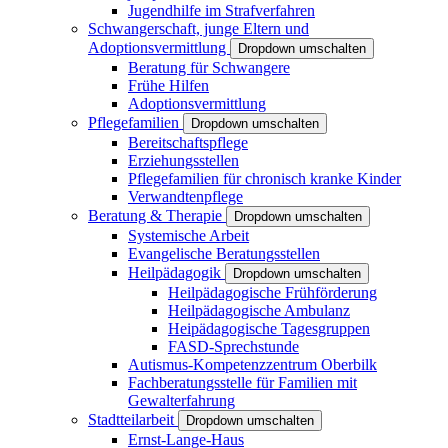
Jugendhilfe im Strafverfahren
Schwangerschaft, junge Eltern und
Adoptionsvermittlung
Dropdown umschalten
Beratung für Schwangere
Frühe Hilfen
Adoptionsvermittlung
Pflegefamilien
Dropdown umschalten
Bereitschaftspflege
Erziehungsstellen
Pflegefamilien für chronisch kranke Kinder
Verwandtenpflege
Beratung & Therapie
Dropdown umschalten
Systemische Arbeit
Evangelische Beratungsstellen
Heilpädagogik
Dropdown umschalten
Heilpädagogische Frühförderung
Heilpädagogische Ambulanz
Heipädagogische Tagesgruppen
FASD-Sprechstunde
Autismus-Kompetenzzentrum Oberbilk
Fachberatungsstelle für Familien mit
Gewalterfahrung
Stadtteilarbeit
Dropdown umschalten
Ernst-Lange-Haus