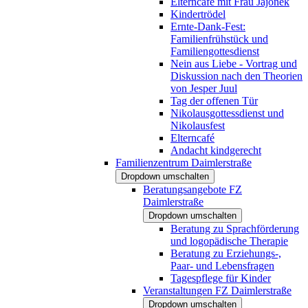
Elterncafé mit Frau Jajonek
Kindertrödel
Ernte-Dank-Fest:
Familienfrühstück und
Familiengottesdienst
Nein aus Liebe - Vortrag und
Diskussion nach den Theorien
von Jesper Juul
Tag der offenen Tür
Nikolausgottessdienst und
Nikolausfest
Elterncafé
Andacht kindgerecht
Familienzentrum Daimlerstraße
Dropdown umschalten
Beratungsangebote FZ
Daimlerstraße
Dropdown umschalten
Beratung zu Sprachförderung
und logopädische Therapie
Beratung zu Erziehungs-,
Paar- und Lebensfragen
Tagespflege für Kinder
Veranstaltungen FZ Daimlerstraße
Dropdown umschalten