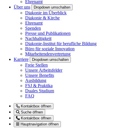
Ehrenamt
Über uns
Dropdown umschalten
Diakonie im Überblick
Diakonie & Kirche
Ehrenamt
Spenden
Presse und Publikationen
Nachhaltigkeit
Diakonie-Institut für berufliche Bildung
Büro für soziale Innovation
Mitarbeitendenvertretung
Karriere
Dropdown umschalten
Freie Stellen
Unsere Arbeitsfelder
Unsere Benefits
Ausbildung
FSJ & Praktika
Duales Studium
FAQ
Kontaktbox öffnen
Suche öffnen
Kontaktbox öffnen
Hauptnavigation öffnen