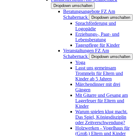
Dropdown umschalten
Beratungsangebote FZ Am
Schabernack
Dropdown umschalten
Sprachförderung und
Logopädie
Erziehungs-, Paar- und
Lebensberatung
Tagespflege für Kinder
Veranstaltungen FZ Am
Schabernack
Dropdown umschalten
Yoga
Lasst uns gemeinsam
Trommeln für Eltern und
Kinder ab 5 Jahren
Märchendinner mit drei
Gängen
Mit Gitarre und Gesang am
Lagerfeuer für Eltern und
Kinder
Warum spielen klug macht.
Das Spiel, Königsdisziplin
oder Zeitverschwendung?
Holzwerken - Vogelhaus für
(Groß-) Eltern und Kinder