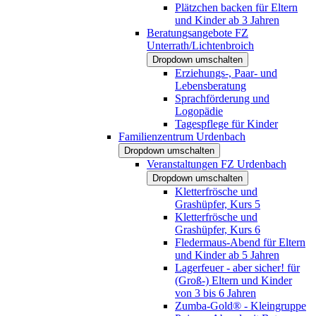
Plätzchen backen für Eltern
und Kinder ab 3 Jahren
Beratungsangebote FZ
Unterrath/Lichtenbroich
Dropdown umschalten
Erziehungs-, Paar- und
Lebensberatung
Sprachförderung und
Logopädie
Tagespflege für Kinder
Familienzentrum Urdenbach
Dropdown umschalten
Veranstaltungen FZ Urdenbach
Dropdown umschalten
Kletterfrösche und
Grashüpfer, Kurs 5
Kletterfrösche und
Grashüpfer, Kurs 6
Fledermaus-Abend für Eltern
und Kinder ab 5 Jahren
Lagerfeuer - aber sicher! für
(Groß-) Eltern und Kinder
von 3 bis 6 Jahren
Zumba-Gold® - Kleingruppe