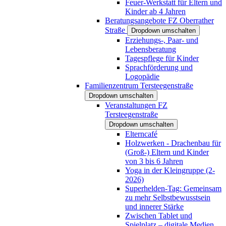
Feuer-Werkstatt für Eltern und
Kinder ab 4 Jahren
Beratungsangebote FZ Oberrather
Straße
Dropdown umschalten
Erziehungs-, Paar- und
Lebensberatung
Tagespflege für Kinder
Sprachförderung und
Logopädie
Familienzentrum Tersteegenstraße
Dropdown umschalten
Veranstaltungen FZ
Tersteegenstraße
Dropdown umschalten
Elterncafé
Holzwerken - Drachenbau für
(Groß-) Eltern und Kinder
von 3 bis 6 Jahren
Yoga in der Kleingruppe (2-
2026)
Superhelden-Tag: Gemeinsam
zu mehr Selbstbewusstsein
und innerer Stärke
Zwischen Tablet und
Spielplatz – digitale Medien