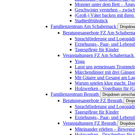
Monster unter dem Bett – Ängst
Geschwister verstehen – zwisc
(Groß-) Väter backen mit ihren
Stadtteilfrühstück
Familienzentrum Am Schabernack
Dropdow
Beratungsangebote FZ Am Schabern
Sprachförderung und Logopädi
Erziehungs-, Paar- und Lebens
Tagespflege für Kinder
Veranstaltungen FZ Am Schabernack
Yoga
Lasst uns gemeinsam Trommeln 
Märchendinner mit drei Gänge
Mit Gitarre und Gesang am Lage
Warum spielen klug macht. Das
Holzwerken - Vogelhaus für (Gr
Familienzentrum Benrath
Dropdown umschal
Beratungsangebote FZ Benrath
Drop
Sprachförderung und Logopädi
Tagespflege für Kinder
Erziehungs-, Paar- und Lebens
Veranstaltungen FZ Benrath
Dropdow
Miteinander erleben – Bewegung
Holzwerken - Drachenbau für (G