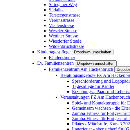
Striegauer Weg
Südallee
Tersteegenstrasse
Vereinsstrasse
Vlattenstrasse
Weseler Strasse
Wettiner Strasse
Wiesdorfer Straße
Wildenbruchstrasse
Kindertagespflege
Dropdown umschalten
Kinderzimmer
Ev. Familienzentren
Dropdown umschalten
Familienzentrum Am Hackenbruch
Dropdo
Beratungsangebote FZ Am Hackenb
Sprachförderung und Logopädi
Tagespflege für Kinder
Erziehungs-, Paar- und Lebens
Veranstaltungen FZ Am Hackenbruc
Spiel- und Kontaktgruppe für E
Gemeinsam wachsen - die Elte
Zumba-Fitness für Fortgeschrit
Zumba-Fitness für Fortgeschrit
Pilates - Mittelstufe, Kurs 3 20
Lagerfeuer - aber sicher! für (