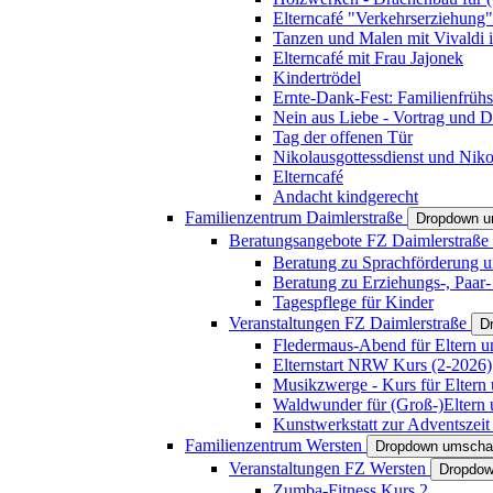
Elterncafé "Verkehrserziehung"
Tanzen und Malen mit Vivaldi in
Elterncafé mit Frau Jajonek
Kindertrödel
Ernte-Dank-Fest: Familienfrühs
Nein aus Liebe - Vortrag und D
Tag der offenen Tür
Nikolausgottessdienst und Niko
Elterncafé
Andacht kindgerecht
Familienzentrum Daimlerstraße
Dropdown u
Beratungsangebote FZ Daimlerstraße
Beratung zu Sprachförderung u
Beratung zu Erziehungs-, Paar
Tagespflege für Kinder
Veranstaltungen FZ Daimlerstraße
D
Fledermaus-Abend für Eltern u
Elternstart NRW Kurs (2-2026)
Musikzwerge - Kurs für Eltern 
Waldwunder für (Groß-)Eltern 
Kunstwerkstatt zur Adventszeit 
Familienzentrum Wersten
Dropdown umscha
Veranstaltungen FZ Wersten
Dropdow
Zumba-Fitness Kurs 2