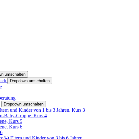
wn umschalten
ruch
Dropdown umschalten
e
beratung
h
Dropdown umschalten
ltern und Kinder von 1 bis 3 Jahren, Kurs 3
rn-Baby-Gruppe, Kurs 4
tene, Kurs 5
tene, Kurs 6
26
Groß-) Eltern und Kinder von 3 bis 6 Jahren