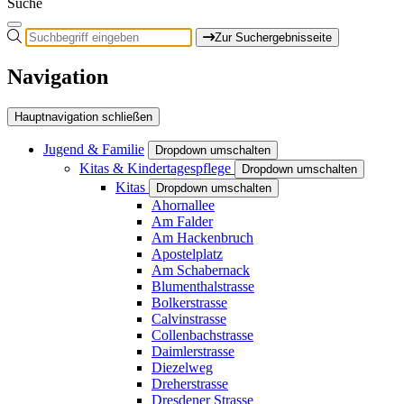
Suche
Zur Suchergebnisseite
Navigation
Hauptnavigation schließen
Jugend & Familie
Dropdown umschalten
Kitas & Kindertagespflege
Dropdown umschalten
Kitas
Dropdown umschalten
Ahornallee
Am Falder
Am Hackenbruch
Apostelplatz
Am Schabernack
Blumenthalstrasse
Bolkerstrasse
Calvinstrasse
Collenbachstrasse
Daimlerstrasse
Diezelweg
Dreherstrasse
Dresdener Strasse