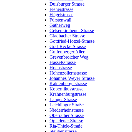
Duisburger Strasse
Fleherstrasse
Flügelstrasse
Fürstenwall
Gatherweg
Gelsenkirchener Strasse
Gladbacher Strasse
Gottfried-Hötzel-Strasse
Graf-Recke-Strasse
Grafenberger Allee
Grevenbroicher Weg
Hasselsstrasse
Hochstrasse
Hohenzollernstrasse
Johannes-Weyer-Strasse
Kaldenbergerstrasse
Kopernikusstrasse
Krahnenburgstrasse
Langer Strasse
Leichlinger Straße
Niederrheinstrasse
Oberrather Strasse
Opladener Strasse
Ria-Thiele-Straße
Steubenstrasse