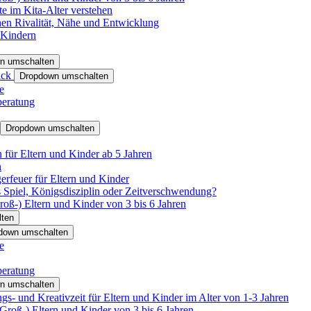
e im Kita-Alter verstehen
hen Rivalität, Nähe und Entwicklung
 Kindern
n umschalten
ack
Dropdown umschalten
e
beratung
Dropdown umschalten
für Eltern und Kinder ab 5 Jahren
n
rfeuer für Eltern und Kinder
 Spiel, Königsdisziplin oder Zeitverschwendung?
oß-) Eltern und Kinder von 3 bis 6 Jahren
ten
down umschalten
e
beratung
n umschalten
s- und Kreativzeit für Eltern und Kinder im Alter von 1-3 Jahren
roß-) Eltern und Kinder von 3 bis 6 Jahren