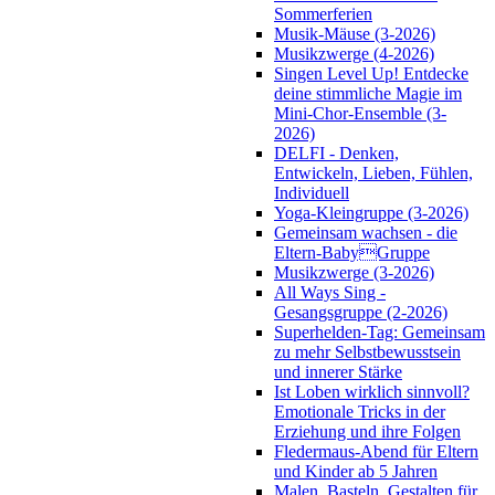
Sommerferien
Musik-Mäuse (3-2026)
Musikzwerge (4-2026)
Singen Level Up! Entdecke
deine stimmliche Magie im
Mini-Chor-Ensemble (3-
2026)
DELFI - Denken,
Entwickeln, Lieben, Fühlen,
Individuell
Yoga-Kleingruppe (3-2026)
Gemeinsam wachsen - die
Eltern-BabyGruppe
Musikzwerge (3-2026)
All Ways Sing -
Gesangsgruppe (2-2026)
Superhelden-Tag: Gemeinsam
zu mehr Selbstbewusstsein
und innerer Stärke
Ist Loben wirklich sinnvoll?
Emotionale Tricks in der
Erziehung und ihre Folgen
Fledermaus-Abend für Eltern
und Kinder ab 5 Jahren
Malen, Basteln, Gestalten für