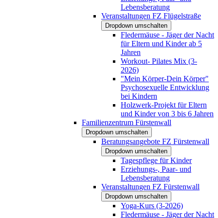
Lebensberatung
Veranstaltungen FZ Flügelstraße
Dropdown umschalten
Fledermäuse - Jäger der Nacht
für Eltern und Kinder ab 5
Jahren
Workout- Pilates Mix (3-
2026)
"Mein Körper-Dein Körper"
Psychosexuelle Entwicklung
bei Kindern
Holzwerk-Projekt für Eltern
und Kinder von 3 bis 6 Jahren
Familienzentrum Fürstenwall
Dropdown umschalten
Beratungsangebote FZ Fürstenwall
Dropdown umschalten
Tagespflege für Kinder
Erziehungs-, Paar- und
Lebensberatung
Veranstaltungen FZ Fürstenwall
Dropdown umschalten
Yoga-Kurs (3-2026)
Fledermäuse - Jäger der Nacht