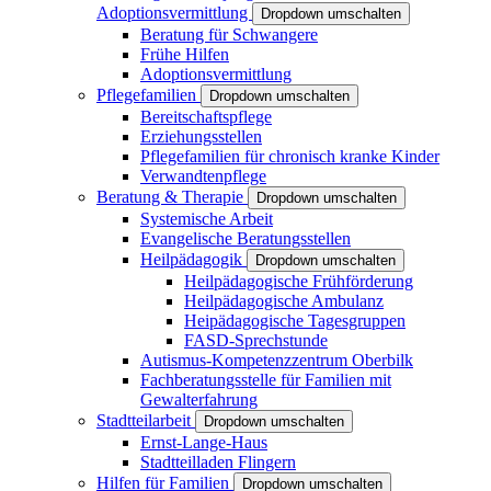
Adoptionsvermittlung
Dropdown umschalten
Beratung für Schwangere
Frühe Hilfen
Adoptionsvermittlung
Pflegefamilien
Dropdown umschalten
Bereitschaftspflege
Erziehungsstellen
Pflegefamilien für chronisch kranke Kinder
Verwandtenpflege
Beratung & Therapie
Dropdown umschalten
Systemische Arbeit
Evangelische Beratungsstellen
Heilpädagogik
Dropdown umschalten
Heilpädagogische Frühförderung
Heilpädagogische Ambulanz
Heipädagogische Tagesgruppen
FASD-Sprechstunde
Autismus-Kompetenzzentrum Oberbilk
Fachberatungsstelle für Familien mit
Gewalterfahrung
Stadtteilarbeit
Dropdown umschalten
Ernst-Lange-Haus
Stadtteilladen Flingern
Hilfen für Familien
Dropdown umschalten