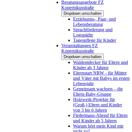
Beratungsangebote FZ
Kopernikusstraße
Dropdown umschalten
Erziehungs-, Paar- und
Lebensberatung
Sprachförderung und
Logopädie
Tagespflege für Kinder
Veranstaltungen FZ
Kopernikusstraße
Dropdown umschalten
Waldentdecker für Eltern und
Kinder ab 3 Jahren
Elternstart NRW - für Mütter
und Väter mit Babys im ersten
Lebensjahr
Gemeinsam wachsen – die
Eltern-Baby-Gruppe
Holzwerk-Projekte für
(Groß-) Eltern und Kinder
von 3 bis 6 Jahren
Fledermaus-Abend für Eltern
und Kinder ab 5 Jahren
Warum hört mein Kind mir
nicht zu?