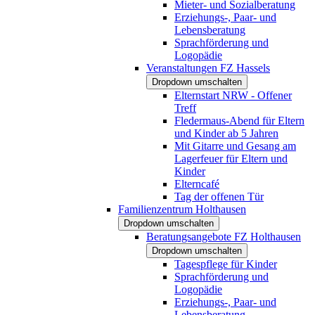
Mieter- und Sozialberatung
Erziehungs-, Paar- und
Lebensberatung
Sprachförderung und
Logopädie
Veranstaltungen FZ Hassels
Dropdown umschalten
Elternstart NRW - Offener
Treff
Fledermaus-Abend für Eltern
und Kinder ab 5 Jahren
Mit Gitarre und Gesang am
Lagerfeuer für Eltern und
Kinder
Elterncafé
Tag der offenen Tür
Familienzentrum Holthausen
Dropdown umschalten
Beratungsangebote FZ Holthausen
Dropdown umschalten
Tagespflege für Kinder
Sprachförderung und
Logopädie
Erziehungs-, Paar- und
Lebensberatung