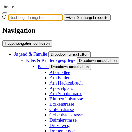
Suche
Zur Suchergebnisseite
Navigation
Hauptnavigation schließen
Jugend & Familie
Dropdown umschalten
Kitas & Kindertagespflege
Dropdown umschalten
Kitas
Dropdown umschalten
Ahornallee
Am Falder
Am Hackenbruch
Apostelplatz
Am Schabernack
Blumenthalstrasse
Bolkerstrasse
Calvinstrasse
Collenbachstrasse
Daimlerstrasse
Diezelweg
Dreherstrasse