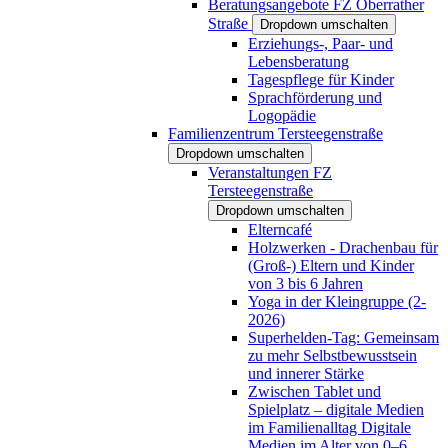
Beratungsangebote FZ Oberrather
Straße
Dropdown umschalten
Erziehungs-, Paar- und
Lebensberatung
Tagespflege für Kinder
Sprachförderung und
Logopädie
Familienzentrum Tersteegenstraße
Dropdown umschalten
Veranstaltungen FZ
Tersteegenstraße
Dropdown umschalten
Elterncafé
Holzwerken - Drachenbau für
(Groß-) Eltern und Kinder
von 3 bis 6 Jahren
Yoga in der Kleingruppe (2-
2026)
Superhelden-Tag: Gemeinsam
zu mehr Selbstbewusstsein
und innerer Stärke
Zwischen Tablet und
Spielplatz – digitale Medien
im Familienalltag Digitale
Medien im Alter von 0–6