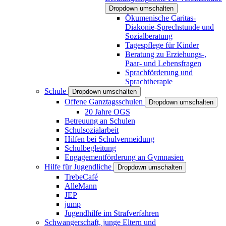
Dropdown umschalten
Ökumenische Caritas-
Diakonie-Sprechstunde und
Sozialberatung
Tagespflege für Kinder
Beratung zu Erziehungs-,
Paar- und Lebensfragen
Sprachförderung und
Sprachtherapie
Schule
Dropdown umschalten
Offene Ganztagsschulen
Dropdown umschalten
20 Jahre OGS
Betreuung an Schulen
Schulsozialarbeit
Hilfen bei Schulvermeidung
Schulbegleitung
Engagementförderung an Gymnasien
Hilfe für Jugendliche
Dropdown umschalten
TrebeCafé
AlleMann
JEP
jump
Jugendhilfe im Strafverfahren
Schwangerschaft, junge Eltern und