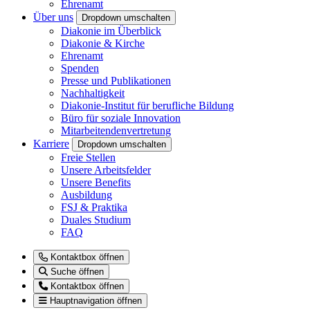
Ehrenamt
Über uns
Dropdown umschalten
Diakonie im Überblick
Diakonie & Kirche
Ehrenamt
Spenden
Presse und Publikationen
Nachhaltigkeit
Diakonie-Institut für berufliche Bildung
Büro für soziale Innovation
Mitarbeitendenvertretung
Karriere
Dropdown umschalten
Freie Stellen
Unsere Arbeitsfelder
Unsere Benefits
Ausbildung
FSJ & Praktika
Duales Studium
FAQ
Kontaktbox öffnen
Suche öffnen
Kontaktbox öffnen
Hauptnavigation öffnen