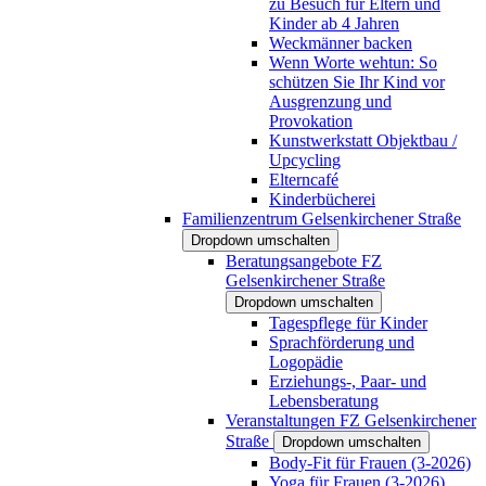
zu Besuch für Eltern und
Kinder ab 4 Jahren
Weckmänner backen
Wenn Worte wehtun: So
schützen Sie Ihr Kind vor
Ausgrenzung und
Provokation
Kunstwerkstatt Objektbau /
Upcycling
Elterncafé
Kinderbücherei
Familienzentrum Gelsenkirchener Straße
Dropdown umschalten
Beratungsangebote FZ
Gelsenkirchener Straße
Dropdown umschalten
Tagespflege für Kinder
Sprachförderung und
Logopädie
Erziehungs-, Paar- und
Lebensberatung
Veranstaltungen FZ Gelsenkirchener
Straße
Dropdown umschalten
Body-Fit für Frauen (3-2026)
Yoga für Frauen (3-2026)