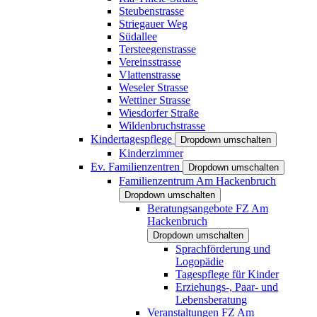
Steubenstrasse
Striegauer Weg
Südallee
Tersteegenstrasse
Vereinsstrasse
Vlattenstrasse
Weseler Strasse
Wettiner Strasse
Wiesdorfer Straße
Wildenbruchstrasse
Kindertagespflege
Dropdown umschalten
Kinderzimmer
Ev. Familienzentren
Dropdown umschalten
Familienzentrum Am Hackenbruch
Dropdown umschalten
Beratungsangebote FZ Am
Hackenbruch
Dropdown umschalten
Sprachförderung und
Logopädie
Tagespflege für Kinder
Erziehungs-, Paar- und
Lebensberatung
Veranstaltungen FZ Am