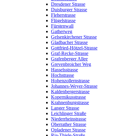
Dresdener Strasse
Duisburger Strasse
Fleherstrasse
Flügelstrasse
Fürstenwall
Gatherweg
Gelsenkirchener Strasse
Gladbacher Strasse
Gottfried-Hötzel-Strasse
Graf-Recke-Strasse
Grafenberger Allee
Grevenbroicher Weg
Hasselsstrasse
Hochstrasse
Hohenzollernstrasse
Johannes-Weyer-Strasse
Kaldenbergerstrasse
Kopernikusstrasse
Krahnenburgstrasse
Langer Strasse
Leichlinger Straße
Niederrheinstrasse
Oberrather Strasse
Opladener Strasse
Ria-Thiele-Straße