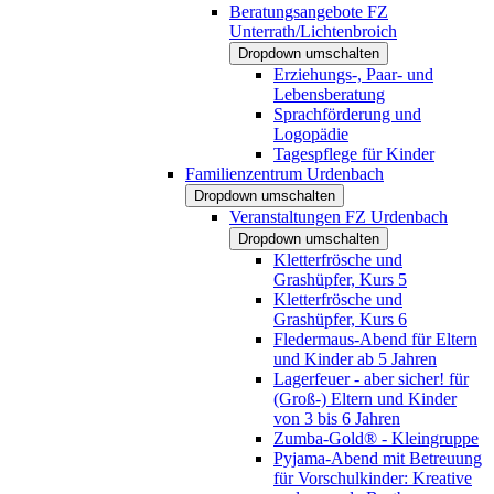
Beratungsangebote FZ
Unterrath/Lichtenbroich
Dropdown umschalten
Erziehungs-, Paar- und
Lebensberatung
Sprachförderung und
Logopädie
Tagespflege für Kinder
Familienzentrum Urdenbach
Dropdown umschalten
Veranstaltungen FZ Urdenbach
Dropdown umschalten
Kletterfrösche und
Grashüpfer, Kurs 5
Kletterfrösche und
Grashüpfer, Kurs 6
Fledermaus-Abend für Eltern
und Kinder ab 5 Jahren
Lagerfeuer - aber sicher! für
(Groß-) Eltern und Kinder
von 3 bis 6 Jahren
Zumba-Gold® - Kleingruppe
Pyjama-Abend mit Betreuung
für Vorschulkinder: Kreative