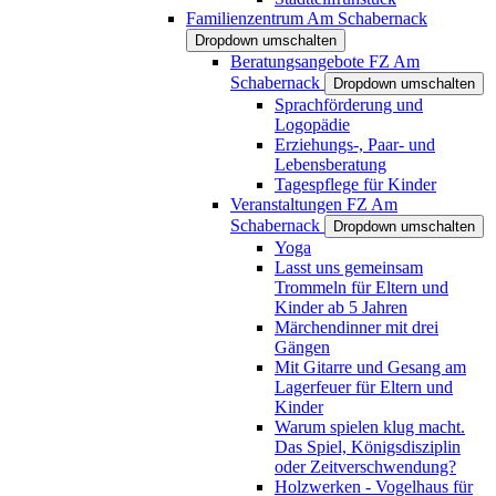
Familienzentrum Am Schabernack
Dropdown umschalten
Beratungsangebote FZ Am
Schabernack
Dropdown umschalten
Sprachförderung und
Logopädie
Erziehungs-, Paar- und
Lebensberatung
Tagespflege für Kinder
Veranstaltungen FZ Am
Schabernack
Dropdown umschalten
Yoga
Lasst uns gemeinsam
Trommeln für Eltern und
Kinder ab 5 Jahren
Märchendinner mit drei
Gängen
Mit Gitarre und Gesang am
Lagerfeuer für Eltern und
Kinder
Warum spielen klug macht.
Das Spiel, Königsdisziplin
oder Zeitverschwendung?
Holzwerken - Vogelhaus für