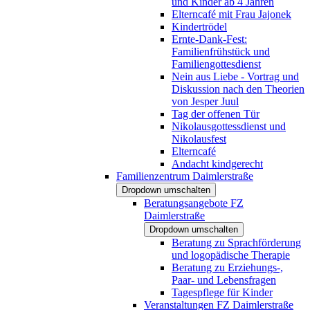
und Kinder ab 4 Jahren
Elterncafé mit Frau Jajonek
Kindertrödel
Ernte-Dank-Fest:
Familienfrühstück und
Familiengottesdienst
Nein aus Liebe - Vortrag und
Diskussion nach den Theorien
von Jesper Juul
Tag der offenen Tür
Nikolausgottessdienst und
Nikolausfest
Elterncafé
Andacht kindgerecht
Familienzentrum Daimlerstraße
Dropdown umschalten
Beratungsangebote FZ
Daimlerstraße
Dropdown umschalten
Beratung zu Sprachförderung
und logopädische Therapie
Beratung zu Erziehungs-,
Paar- und Lebensfragen
Tagespflege für Kinder
Veranstaltungen FZ Daimlerstraße