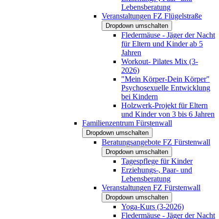
Lebensberatung
Veranstaltungen FZ Flügelstraße
Dropdown umschalten
Fledermäuse - Jäger der Nacht
für Eltern und Kinder ab 5
Jahren
Workout- Pilates Mix (3-
2026)
"Mein Körper-Dein Körper"
Psychosexuelle Entwicklung
bei Kindern
Holzwerk-Projekt für Eltern
und Kinder von 3 bis 6 Jahren
Familienzentrum Fürstenwall
Dropdown umschalten
Beratungsangebote FZ Fürstenwall
Dropdown umschalten
Tagespflege für Kinder
Erziehungs-, Paar- und
Lebensberatung
Veranstaltungen FZ Fürstenwall
Dropdown umschalten
Yoga-Kurs (3-2026)
Fledermäuse - Jäger der Nacht