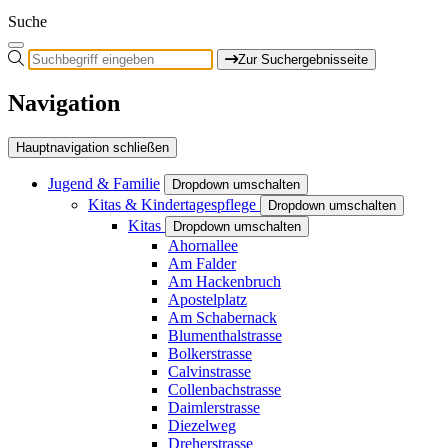
Suche
Zur Suchergebnisseite
Navigation
Hauptnavigation schließen
Jugend & Familie
Dropdown umschalten
Kitas & Kindertagespflege
Dropdown umschalten
Kitas
Dropdown umschalten
Ahornallee
Am Falder
Am Hackenbruch
Apostelplatz
Am Schabernack
Blumenthalstrasse
Bolkerstrasse
Calvinstrasse
Collenbachstrasse
Daimlerstrasse
Diezelweg
Dreherstrasse