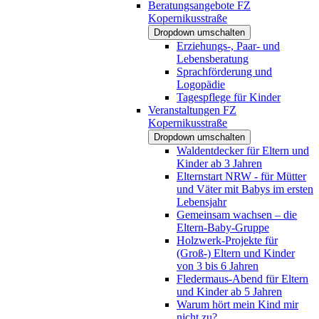
Beratungsangebote FZ
Kopernikusstraße
Dropdown umschalten
Erziehungs-, Paar- und
Lebensberatung
Sprachförderung und
Logopädie
Tagespflege für Kinder
Veranstaltungen FZ
Kopernikusstraße
Dropdown umschalten
Waldentdecker für Eltern und
Kinder ab 3 Jahren
Elternstart NRW - für Mütter
und Väter mit Babys im ersten
Lebensjahr
Gemeinsam wachsen – die
Eltern-Baby-Gruppe
Holzwerk-Projekte für
(Groß-) Eltern und Kinder
von 3 bis 6 Jahren
Fledermaus-Abend für Eltern
und Kinder ab 5 Jahren
Warum hört mein Kind mir
nicht zu?