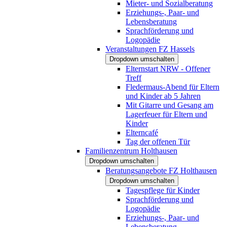
Mieter- und Sozialberatung
Erziehungs-, Paar- und
Lebensberatung
Sprachförderung und
Logopädie
Veranstaltungen FZ Hassels
Dropdown umschalten
Elternstart NRW - Offener
Treff
Fledermaus-Abend für Eltern
und Kinder ab 5 Jahren
Mit Gitarre und Gesang am
Lagerfeuer für Eltern und
Kinder
Elterncafé
Tag der offenen Tür
Familienzentrum Holthausen
Dropdown umschalten
Beratungsangebote FZ Holthausen
Dropdown umschalten
Tagespflege für Kinder
Sprachförderung und
Logopädie
Erziehungs-, Paar- und
Lebensberatung