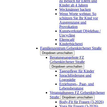
zu Besuch für Eltern und
Kinder ab 4 Jahren
Weckmänner backen
Wenn Worte wehtun: So
schützen Sie Ihr Kind vor
Ausgrenzung und
Provokation
Kunstwerkstatt Objektbau /
Upcycling
Elterncafé
Kinderbücherei
Familienzentrum Gelsenkirchener Straße
Dropdown umschalten
Beratungsangebote FZ
Gelsenkirchener Straße
Dropdown umschalten
Tagespflege für Kinder
Sprachförderung und
Logopädie
Erziehungs-, Paar- und
Lebensberatung
Veranstaltungen FZ Gelsenkirchener
Straße
Dropdown umschalten
Body-Fit für Frauen (3-2026)
Yoga für Frauen (3-2026)