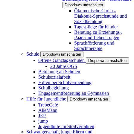
Dropdown umschalten
Ökumenische Caritas-
Diakonie-Sprechstunde und
Sozialberatung
Tagespflege für Kinder
Beratung zu Erziehungs-,
Paar- und Lebensfragen
Sprachförderung und
Sprachtherapie
Schule
Dropdown umschalten
Offene Ganztagsschulen
Dropdown umschalten
20 Jahre OGS
Betreuung an Schulen
Schulsozialarbeit
Hilfen bei Schulvermeidung
Schulbegleitung
Engagementförderung an Gymnasien
Hilfe für Jugendliche
Dropdown umschalten
TrebeCafé
AlleMann
JEP
jump
Jugendhilfe im Strafverfahren
Schwangerschaft, junge Eltern und