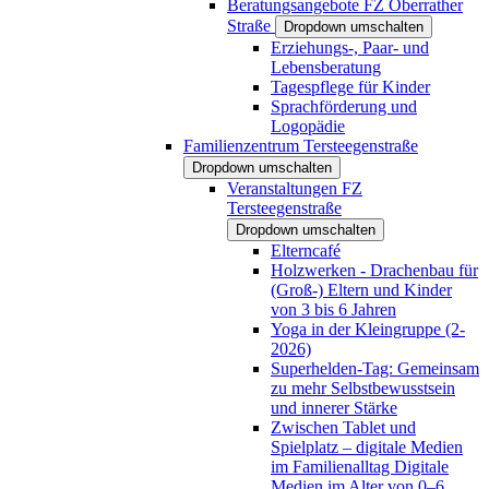
Beratungsangebote FZ Oberrather
Straße
Dropdown umschalten
Erziehungs-, Paar- und
Lebensberatung
Tagespflege für Kinder
Sprachförderung und
Logopädie
Familienzentrum Tersteegenstraße
Dropdown umschalten
Veranstaltungen FZ
Tersteegenstraße
Dropdown umschalten
Elterncafé
Holzwerken - Drachenbau für
(Groß-) Eltern und Kinder
von 3 bis 6 Jahren
Yoga in der Kleingruppe (2-
2026)
Superhelden-Tag: Gemeinsam
zu mehr Selbstbewusstsein
und innerer Stärke
Zwischen Tablet und
Spielplatz – digitale Medien
im Familienalltag Digitale
Medien im Alter von 0–6