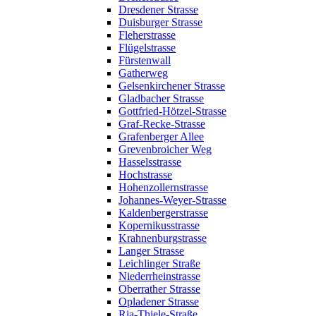
Dresdener Strasse
Duisburger Strasse
Fleherstrasse
Flügelstrasse
Fürstenwall
Gatherweg
Gelsenkirchener Strasse
Gladbacher Strasse
Gottfried-Hötzel-Strasse
Graf-Recke-Strasse
Grafenberger Allee
Grevenbroicher Weg
Hasselsstrasse
Hochstrasse
Hohenzollernstrasse
Johannes-Weyer-Strasse
Kaldenbergerstrasse
Kopernikusstrasse
Krahnenburgstrasse
Langer Strasse
Leichlinger Straße
Niederrheinstrasse
Oberrather Strasse
Opladener Strasse
Ria-Thiele-Straße