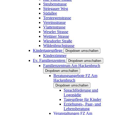
Steubenstrasse
Striegauer Weg
Südallee
Tersteegenstrasse
Vereinsstrasse
Vlattenstrasse
Weseler Strasse
Wettiner Strasse
Wiesdorfer Straße
Wildenbruchstrasse
Kindertagespflege
Dropdown umschalten
Kinderzimmer
Ev. Familienzentren
Dropdown umschalten
Familienzentrum Am Hackenbruch
Dropdown umschalten
Beratungsangebote FZ Am
Hackenbruch
Dropdown umschalten
Sprachförderung und
Logopädie
Tagespflege für Kinder
Erziehungs-, Paar- und
Lebensberatung
Veranstaltungen FZ Am