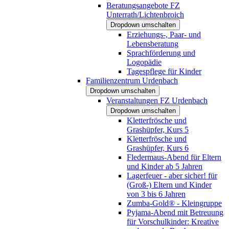
Beratungsangebote FZ
Unterrath/Lichtenbroich
Dropdown umschalten
Erziehungs-, Paar- und
Lebensberatung
Sprachförderung und
Logopädie
Tagespflege für Kinder
Familienzentrum Urdenbach
Dropdown umschalten
Veranstaltungen FZ Urdenbach
Dropdown umschalten
Kletterfrösche und
Grashüpfer, Kurs 5
Kletterfrösche und
Grashüpfer, Kurs 6
Fledermaus-Abend für Eltern
und Kinder ab 5 Jahren
Lagerfeuer - aber sicher! für
(Groß-) Eltern und Kinder
von 3 bis 6 Jahren
Zumba-Gold® - Kleingruppe
Pyjama-Abend mit Betreuung
für Vorschulkinder: Kreative