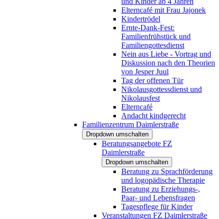
und Kinder ab 4 Jahren
Elterncafé mit Frau Jajonek
Kindertrödel
Ernte-Dank-Fest:
Familienfrühstück und
Familiengottesdienst
Nein aus Liebe - Vortrag und
Diskussion nach den Theorien
von Jesper Juul
Tag der offenen Tür
Nikolausgottessdienst und
Nikolausfest
Elterncafé
Andacht kindgerecht
Familienzentrum Daimlerstraße
Dropdown umschalten
Beratungsangebote FZ
Daimlerstraße
Dropdown umschalten
Beratung zu Sprachförderung
und logopädische Therapie
Beratung zu Erziehungs-,
Paar- und Lebensfragen
Tagespflege für Kinder
Veranstaltungen FZ Daimlerstraße