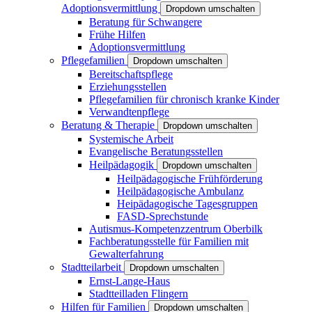
Adoptionsvermittlung
Dropdown umschalten
Beratung für Schwangere
Frühe Hilfen
Adoptionsvermittlung
Pflegefamilien
Dropdown umschalten
Bereitschaftspflege
Erziehungsstellen
Pflegefamilien für chronisch kranke Kinder
Verwandtenpflege
Beratung & Therapie
Dropdown umschalten
Systemische Arbeit
Evangelische Beratungsstellen
Heilpädagogik
Dropdown umschalten
Heilpädagogische Frühförderung
Heilpädagogische Ambulanz
Heipädagogische Tagesgruppen
FASD-Sprechstunde
Autismus-Kompetenzzentrum Oberbilk
Fachberatungsstelle für Familien mit
Gewalterfahrung
Stadtteilarbeit
Dropdown umschalten
Ernst-Lange-Haus
Stadtteilladen Flingern
Hilfen für Familien
Dropdown umschalten