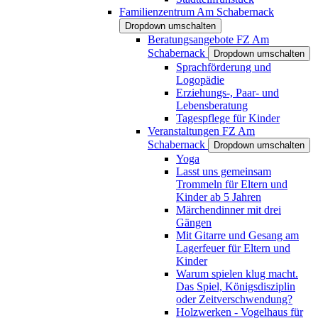
Familienzentrum Am Schabernack
Dropdown umschalten
Beratungsangebote FZ Am
Schabernack
Dropdown umschalten
Sprachförderung und
Logopädie
Erziehungs-, Paar- und
Lebensberatung
Tagespflege für Kinder
Veranstaltungen FZ Am
Schabernack
Dropdown umschalten
Yoga
Lasst uns gemeinsam
Trommeln für Eltern und
Kinder ab 5 Jahren
Märchendinner mit drei
Gängen
Mit Gitarre und Gesang am
Lagerfeuer für Eltern und
Kinder
Warum spielen klug macht.
Das Spiel, Königsdisziplin
oder Zeitverschwendung?
Holzwerken - Vogelhaus für