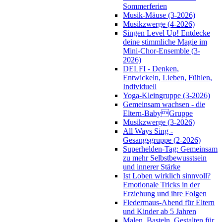
Sommerferien
Musik-Mäuse (3-2026)
Musikzwerge (4-2026)
Singen Level Up! Entdecke
deine stimmliche Magie im
Mini-Chor-Ensemble (3-
2026)
DELFI - Denken,
Entwickeln, Lieben, Fühlen,
Individuell
Yoga-Kleingruppe (3-2026)
Gemeinsam wachsen - die
Eltern-BabyGruppe
Musikzwerge (3-2026)
All Ways Sing -
Gesangsgruppe (2-2026)
Superhelden-Tag: Gemeinsam
zu mehr Selbstbewusstsein
und innerer Stärke
Ist Loben wirklich sinnvoll?
Emotionale Tricks in der
Erziehung und ihre Folgen
Fledermaus-Abend für Eltern
und Kinder ab 5 Jahren
Malen, Basteln, Gestalten für