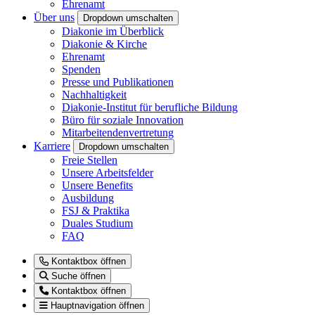
Ehrenamt
Über uns
Dropdown umschalten
Diakonie im Überblick
Diakonie & Kirche
Ehrenamt
Spenden
Presse und Publikationen
Nachhaltigkeit
Diakonie-Institut für berufliche Bildung
Büro für soziale Innovation
Mitarbeitendenvertretung
Karriere
Dropdown umschalten
Freie Stellen
Unsere Arbeitsfelder
Unsere Benefits
Ausbildung
FSJ & Praktika
Duales Studium
FAQ
Kontaktbox öffnen
Suche öffnen
Kontaktbox öffnen
Hauptnavigation öffnen