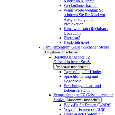
Kinder ab 4 Jahren
Weckmänner backen
Wenn Worte wehtun: So
schützen Sie Ihr Kind vor
Ausgrenzung und
Provokation
Kunstwerkstatt Objektbau /
Upcycling
Elterncafé
Kinderbücherei
Familienzentrum Gelsenkirchener Straße
Dropdown umschalten
Beratungsangebote FZ
Gelsenkirchener Straße
Dropdown umschalten
Tagespflege für Kinder
Sprachförderung und
Logopädie
Erziehungs-, Paar- und
Lebensberatung
Veranstaltungen FZ Gelsenkirchener
Straße
Dropdown umschalten
Body-Fit für Frauen (3-2026)
Yoga für Frauen (3-2026)
Eltern-Kind-Töpfern für