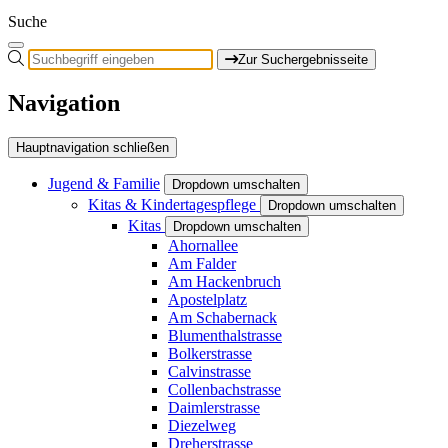
Suche
Zur Suchergebnisseite
Navigation
Hauptnavigation schließen
Jugend & Familie
Dropdown umschalten
Kitas & Kindertagespflege
Dropdown umschalten
Kitas
Dropdown umschalten
Ahornallee
Am Falder
Am Hackenbruch
Apostelplatz
Am Schabernack
Blumenthalstrasse
Bolkerstrasse
Calvinstrasse
Collenbachstrasse
Daimlerstrasse
Diezelweg
Dreherstrasse