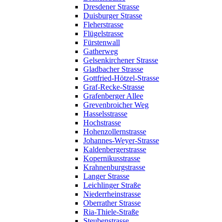
Dresdener Strasse
Duisburger Strasse
Fleherstrasse
Flügelstrasse
Fürstenwall
Gatherweg
Gelsenkirchener Strasse
Gladbacher Strasse
Gottfried-Hötzel-Strasse
Graf-Recke-Strasse
Grafenberger Allee
Grevenbroicher Weg
Hasselsstrasse
Hochstrasse
Hohenzollernstrasse
Johannes-Weyer-Strasse
Kaldenbergerstrasse
Kopernikusstrasse
Krahnenburgstrasse
Langer Strasse
Leichlinger Straße
Niederrheinstrasse
Oberrather Strasse
Ria-Thiele-Straße
Steubenstrasse