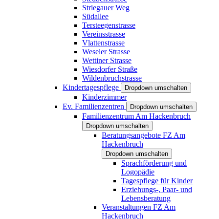
Striegauer Weg
Südallee
Tersteegenstrasse
Vereinsstrasse
Vlattenstrasse
Weseler Strasse
Wettiner Strasse
Wiesdorfer Straße
Wildenbruchstrasse
Kindertagespflege
Dropdown umschalten
Kinderzimmer
Ev. Familienzentren
Dropdown umschalten
Familienzentrum Am Hackenbruch
Dropdown umschalten
Beratungsangebote FZ Am
Hackenbruch
Dropdown umschalten
Sprachförderung und
Logopädie
Tagespflege für Kinder
Erziehungs-, Paar- und
Lebensberatung
Veranstaltungen FZ Am
Hackenbruch