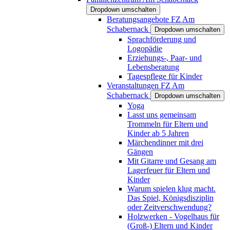
Dropdown umschalten
Beratungsangebote FZ Am
Schabernack
Dropdown umschalten
Sprachförderung und
Logopädie
Erziehungs-, Paar- und
Lebensberatung
Tagespflege für Kinder
Veranstaltungen FZ Am
Schabernack
Dropdown umschalten
Yoga
Lasst uns gemeinsam
Trommeln für Eltern und
Kinder ab 5 Jahren
Märchendinner mit drei
Gängen
Mit Gitarre und Gesang am
Lagerfeuer für Eltern und
Kinder
Warum spielen klug macht.
Das Spiel, Königsdisziplin
oder Zeitverschwendung?
Holzwerken - Vogelhaus für
(Groß-) Eltern und Kinder