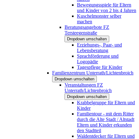
Bewegungsspiele für Eltern
und Kinder von 2 bis 4 Jahren
Kuschelmonster selber
machen
Beratungsangebote FZ
Tersteegenstraße
Dropdown umschalten
Erziehungs-, Paar- und
Lebensberatung
Sprachförderung und
Logopädie
Tagespflege für Kinder
Familienzentrum Unterrath/Lichtenbroich
Dropdown umschalten
Veranstaltungen FZ
Unterrath/Lichtenbroich
Dropdown umschalten
Krabbelgruppe für Eltern und
Kinder
Familientour - mit dem Ritter
durch die Alte Stadt / Altstadt
Eltern und Kinder erkunden
den Stadtteil
Waldentdecker für Eltern und