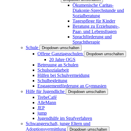
Ökumenische Caritas-
Diakonie-Sprechstunde und
Sozialberatung
Tagespflege für Kinder
Beratung zu Erziehungs-,
Paar- und Lebensfragen
Sprachförderung und
Sprachtherapie
Schule
Dropdown umschalten
Offene Ganztagsschulen
Dropdown umschalten
20 Jahre OGS
Betreuung an Schulen
Schulsozialarbeit
Hilfen bei Schulvermeidung
Schulbegleitung
Engagementförderung an Gymnasien
Hilfe für Jugendliche
Dropdown umschalten
TrebeCafé
AlleMann
JEP
jump
Jugendhilfe im Strafverfahren
Schwangerschaft, junge Eltern und
Adoptionsvermittlung
Dropdown umschalten