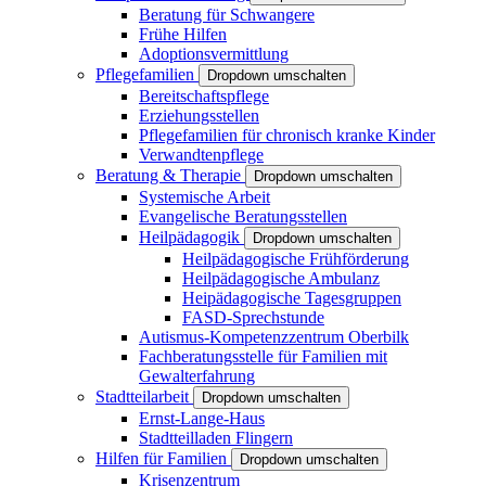
Beratung für Schwangere
Frühe Hilfen
Adoptionsvermittlung
Pflegefamilien
Dropdown umschalten
Bereitschaftspflege
Erziehungsstellen
Pflegefamilien für chronisch kranke Kinder
Verwandtenpflege
Beratung & Therapie
Dropdown umschalten
Systemische Arbeit
Evangelische Beratungsstellen
Heilpädagogik
Dropdown umschalten
Heilpädagogische Frühförderung
Heilpädagogische Ambulanz
Heipädagogische Tagesgruppen
FASD-Sprechstunde
Autismus-Kompetenzzentrum Oberbilk
Fachberatungsstelle für Familien mit
Gewalterfahrung
Stadtteilarbeit
Dropdown umschalten
Ernst-Lange-Haus
Stadtteilladen Flingern
Hilfen für Familien
Dropdown umschalten
Krisenzentrum