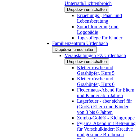
Unterrath/Lichtenbroich
Dropdown umschalten
Erziehungs-, Paar- und
Lebensberatung
Sprachförderung und
Logopädie
Tagespflege für Kinder
Familienzentrum Urdenbach
Dropdown umschalten
Veranstaltungen FZ Urdenbach
Dropdown umschalten
Kletterfrösche und
Grashüpfer, Kurs 5
Kletterfrösche und
Grashüpfer, Kurs 6
Fledermaus-Abend für Eltern
und Kinder ab 5 Jahren
Lagerfeuer - aber sicher! für
(Groß-) Eltern und Kinder
von 3 bis 6 Jahren
Zumba-Gold® - Kleingruppe
Pyjama-Abend mit Betreuung
für Vorschulkinder: Kreative
und gesunde Brotboxen