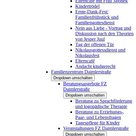
Elterncafé mit Frau Jajonek
Kindertrödel
Ernte-Dank-Fest:
Familienfrühstück und
Familiengottesdienst
Nein aus Liebe - Vortrag und
Diskussion nach den Theorien
von Jesper Juul
Tag der offenen Tür
Nikolausgottessdienst und
Nikolausfest
Elterncafé
Andacht kindgerecht
Familienzentrum Daimlerstraße
Dropdown umschalten
Beratungsangebote FZ
Daimlerstraße
Dropdown umschalten
Beratung zu Sprachförderung
und logopädische Therapie
Beratung zu Erziehungs-,
Paar- und Lebensfragen
Tagespflege für Kinder
Veranstaltungen FZ Daimlerstraße
Dropdown umschalten