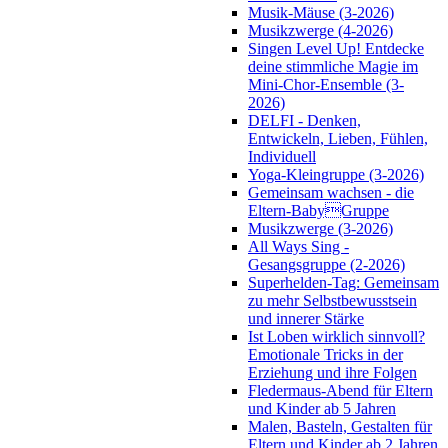
Musik-Mäuse (3-2026)
Musikzwerge (4-2026)
Singen Level Up! Entdecke
deine stimmliche Magie im
Mini-Chor-Ensemble (3-
2026)
DELFI - Denken,
Entwickeln, Lieben, Fühlen,
Individuell
Yoga-Kleingruppe (3-2026)
Gemeinsam wachsen - die
Eltern-BabyGruppe
Musikzwerge (3-2026)
All Ways Sing -
Gesangsgruppe (2-2026)
Superhelden-Tag: Gemeinsam
zu mehr Selbstbewusstsein
und innerer Stärke
Ist Loben wirklich sinnvoll?
Emotionale Tricks in der
Erziehung und ihre Folgen
Fledermaus-Abend für Eltern
und Kinder ab 5 Jahren
Malen, Basteln, Gestalten für
Eltern und Kinder ab 2 Jahren