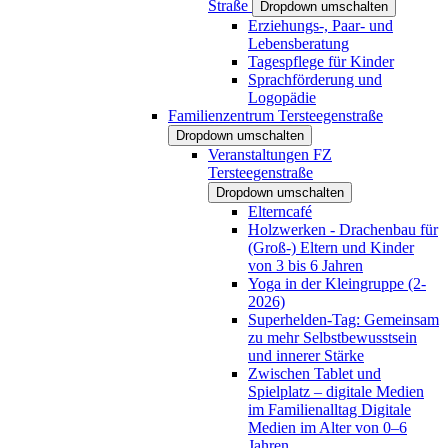
Straße
Dropdown umschalten
Erziehungs-, Paar- und
Lebensberatung
Tagespflege für Kinder
Sprachförderung und
Logopädie
Familienzentrum Tersteegenstraße
Dropdown umschalten
Veranstaltungen FZ
Tersteegenstraße
Dropdown umschalten
Elterncafé
Holzwerken - Drachenbau für
(Groß-) Eltern und Kinder
von 3 bis 6 Jahren
Yoga in der Kleingruppe (2-
2026)
Superhelden-Tag: Gemeinsam
zu mehr Selbstbewusstsein
und innerer Stärke
Zwischen Tablet und
Spielplatz – digitale Medien
im Familienalltag Digitale
Medien im Alter von 0–6
Jahren