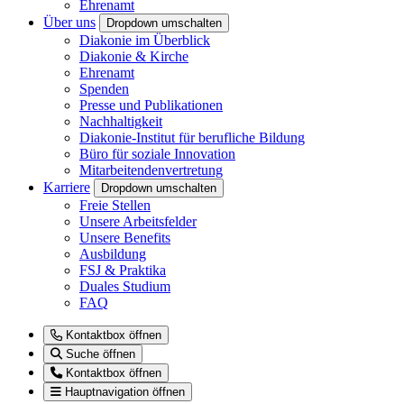
Ehrenamt
Über uns
Dropdown umschalten
Diakonie im Überblick
Diakonie & Kirche
Ehrenamt
Spenden
Presse und Publikationen
Nachhaltigkeit
Diakonie-Institut für berufliche Bildung
Büro für soziale Innovation
Mitarbeitendenvertretung
Karriere
Dropdown umschalten
Freie Stellen
Unsere Arbeitsfelder
Unsere Benefits
Ausbildung
FSJ & Praktika
Duales Studium
FAQ
Kontaktbox öffnen
Suche öffnen
Kontaktbox öffnen
Hauptnavigation öffnen