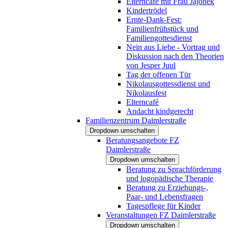
Elterncafé mit Frau Jajonek
Kindertrödel
Ernte-Dank-Fest:
Familienfrühstück und
Familiengottesdienst
Nein aus Liebe - Vortrag und
Diskussion nach den Theorien
von Jesper Juul
Tag der offenen Tür
Nikolausgottessdienst und
Nikolausfest
Elterncafé
Andacht kindgerecht
Familienzentrum Daimlerstraße
Dropdown umschalten
Beratungsangebote FZ
Daimlerstraße
Dropdown umschalten
Beratung zu Sprachförderung
und logopädische Therapie
Beratung zu Erziehungs-,
Paar- und Lebensfragen
Tagespflege für Kinder
Veranstaltungen FZ Daimlerstraße
Dropdown umschalten