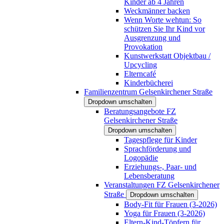
Kinder ab 4 Jahren
Weckmänner backen
Wenn Worte wehtun: So
schützen Sie Ihr Kind vor
Ausgrenzung und
Provokation
Kunstwerkstatt Objektbau /
Upcycling
Elterncafé
Kinderbücherei
Familienzentrum Gelsenkirchener Straße
Dropdown umschalten
Beratungsangebote FZ
Gelsenkirchener Straße
Dropdown umschalten
Tagespflege für Kinder
Sprachförderung und
Logopädie
Erziehungs-, Paar- und
Lebensberatung
Veranstaltungen FZ Gelsenkirchener
Straße
Dropdown umschalten
Body-Fit für Frauen (3-2026)
Yoga für Frauen (3-2026)
Eltern-Kind-Töpfern für