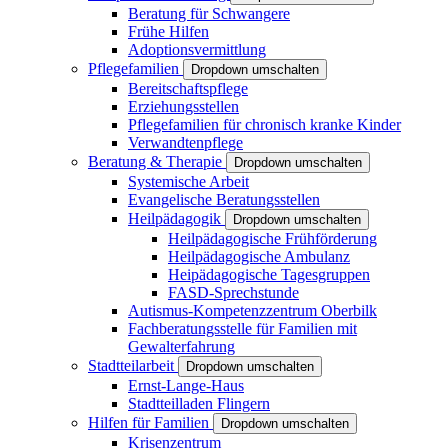
Beratung für Schwangere
Frühe Hilfen
Adoptionsvermittlung
Pflegefamilien
Dropdown umschalten
Bereitschaftspflege
Erziehungsstellen
Pflegefamilien für chronisch kranke Kinder
Verwandtenpflege
Beratung & Therapie
Dropdown umschalten
Systemische Arbeit
Evangelische Beratungsstellen
Heilpädagogik
Dropdown umschalten
Heilpädagogische Frühförderung
Heilpädagogische Ambulanz
Heipädagogische Tagesgruppen
FASD-Sprechstunde
Autismus-Kompetenzzentrum Oberbilk
Fachberatungsstelle für Familien mit
Gewalterfahrung
Stadtteilarbeit
Dropdown umschalten
Ernst-Lange-Haus
Stadtteilladen Flingern
Hilfen für Familien
Dropdown umschalten
Krisenzentrum