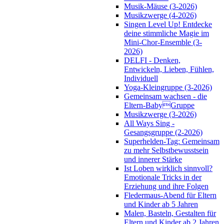
Musik-Mäuse (3-2026)
Musikzwerge (4-2026)
Singen Level Up! Entdecke
deine stimmliche Magie im
Mini-Chor-Ensemble (3-
2026)
DELFI - Denken,
Entwickeln, Lieben, Fühlen,
Individuell
Yoga-Kleingruppe (3-2026)
Gemeinsam wachsen - die
Eltern-BabyGruppe
Musikzwerge (3-2026)
All Ways Sing -
Gesangsgruppe (2-2026)
Superhelden-Tag: Gemeinsam
zu mehr Selbstbewusstsein
und innerer Stärke
Ist Loben wirklich sinnvoll?
Emotionale Tricks in der
Erziehung und ihre Folgen
Fledermaus-Abend für Eltern
und Kinder ab 5 Jahren
Malen, Basteln, Gestalten für
Eltern und Kinder ab 2 Jahren