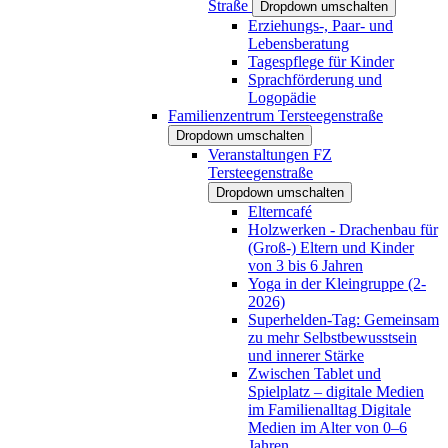
Straße
Dropdown umschalten
Erziehungs-, Paar- und
Lebensberatung
Tagespflege für Kinder
Sprachförderung und
Logopädie
Familienzentrum Tersteegenstraße
Dropdown umschalten
Veranstaltungen FZ
Tersteegenstraße
Dropdown umschalten
Elterncafé
Holzwerken - Drachenbau für
(Groß-) Eltern und Kinder
von 3 bis 6 Jahren
Yoga in der Kleingruppe (2-
2026)
Superhelden-Tag: Gemeinsam
zu mehr Selbstbewusstsein
und innerer Stärke
Zwischen Tablet und
Spielplatz – digitale Medien
im Familienalltag Digitale
Medien im Alter von 0–6
Jahren