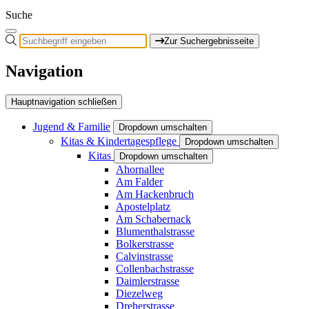
Suche
Zur Suchergebnisseite
Navigation
Hauptnavigation schließen
Jugend & Familie
Dropdown umschalten
Kitas & Kindertagespflege
Dropdown umschalten
Kitas
Dropdown umschalten
Ahornallee
Am Falder
Am Hackenbruch
Apostelplatz
Am Schabernack
Blumenthalstrasse
Bolkerstrasse
Calvinstrasse
Collenbachstrasse
Daimlerstrasse
Diezelweg
Dreherstrasse