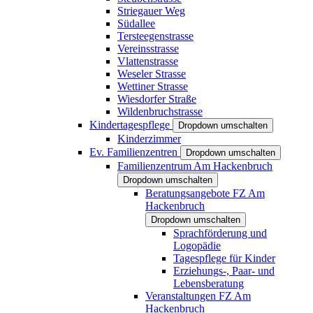
Striegauer Weg
Südallee
Tersteegenstrasse
Vereinsstrasse
Vlattenstrasse
Weseler Strasse
Wettiner Strasse
Wiesdorfer Straße
Wildenbruchstrasse
Kindertagespflege
Dropdown umschalten
Kinderzimmer
Ev. Familienzentren
Dropdown umschalten
Familienzentrum Am Hackenbruch
Dropdown umschalten
Beratungsangebote FZ Am
Hackenbruch
Dropdown umschalten
Sprachförderung und
Logopädie
Tagespflege für Kinder
Erziehungs-, Paar- und
Lebensberatung
Veranstaltungen FZ Am
Hackenbruch