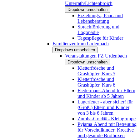
Unterrath/Lichtenbroich
Dropdown umschalten
Erziehungs-, Paar- und
Lebensberatung
Sprachförderung und
Logopädie
Tagespflege für Kinder
Familienzentrum Urdenbach
Dropdown umschalten
Veranstaltungen FZ Urdenbach
Dropdown umschalten
Kletterfrösche und
Grashüpfer, Kurs 5
Kletterfrösche und
Grashüpfer, Kurs 6
Fledermaus-Abend für Eltern
und Kinder ab 5 Jahren
Lagerfeuer - aber sicher! für
(Groß-) Eltern und Kinder
von 3 bis 6 Jahren
Zumba-Gold® - Kleingruppe
Pyjama-Abend mit Betreuung
für Vorschulkinder: Kreative
und gesunde Brotboxen