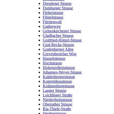
Dresdener Strasse
Duisburger Strasse
Fleherstrasse
Flügelstrasse
Fürstenwall
Gatherweg
Gelsenkirchener Strasse
Gladbacher Strasse
Gottfried-Hötzel-Strasse
Graf-Recke-Strasse
Grafenberger Allee
Grevenbroicher Weg
Hasselsstrasse
Hochstrasse
Hohenzollernstrasse
Johannes-Weyer-Strasse
Kaldenbergerstrasse
Kopernikusstrasse
Krahnenburgstrasse
Langer Strasse
Leichlinger Straße
Niederrheinstrasse
Oberrather Strasse
Ria-Thiele-Straße
Steubenstrasse