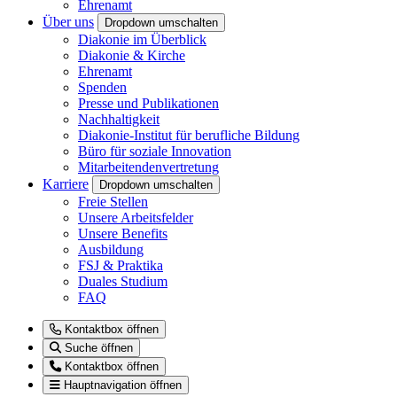
Ehrenamt
Über uns
Dropdown umschalten
Diakonie im Überblick
Diakonie & Kirche
Ehrenamt
Spenden
Presse und Publikationen
Nachhaltigkeit
Diakonie-Institut für berufliche Bildung
Büro für soziale Innovation
Mitarbeitendenvertretung
Karriere
Dropdown umschalten
Freie Stellen
Unsere Arbeitsfelder
Unsere Benefits
Ausbildung
FSJ & Praktika
Duales Studium
FAQ
Kontaktbox öffnen
Suche öffnen
Kontaktbox öffnen
Hauptnavigation öffnen