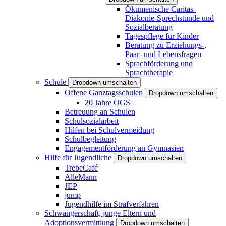
Ökumenische Caritas-
Diakonie-Sprechstunde und
Sozialberatung
Tagespflege für Kinder
Beratung zu Erziehungs-,
Paar- und Lebensfragen
Sprachförderung und
Sprachtherapie
Schule
Dropdown umschalten
Offene Ganztagsschulen
Dropdown umschalten
20 Jahre OGS
Betreuung an Schulen
Schulsozialarbeit
Hilfen bei Schulvermeidung
Schulbegleitung
Engagementförderung an Gymnasien
Hilfe für Jugendliche
Dropdown umschalten
TrebeCafé
AlleMann
JEP
jump
Jugendhilfe im Strafverfahren
Schwangerschaft, junge Eltern und
Adoptionsvermittlung
Dropdown umschalten