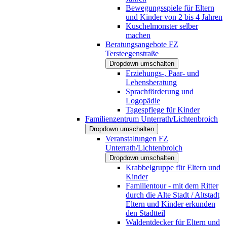
Bewegungsspiele für Eltern
und Kinder von 2 bis 4 Jahren
Kuschelmonster selber
machen
Beratungsangebote FZ
Tersteegenstraße
Dropdown umschalten
Erziehungs-, Paar- und
Lebensberatung
Sprachförderung und
Logopädie
Tagespflege für Kinder
Familienzentrum Unterrath/Lichtenbroich
Dropdown umschalten
Veranstaltungen FZ
Unterrath/Lichtenbroich
Dropdown umschalten
Krabbelgruppe für Eltern und
Kinder
Familientour - mit dem Ritter
durch die Alte Stadt / Altstadt
Eltern und Kinder erkunden
den Stadtteil
Waldentdecker für Eltern und