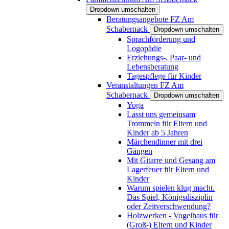
Dropdown umschalten
Beratungsangebote FZ Am
Schabernack
Dropdown umschalten
Sprachförderung und
Logopädie
Erziehungs-, Paar- und
Lebensberatung
Tagespflege für Kinder
Veranstaltungen FZ Am
Schabernack
Dropdown umschalten
Yoga
Lasst uns gemeinsam
Trommeln für Eltern und
Kinder ab 5 Jahren
Märchendinner mit drei
Gängen
Mit Gitarre und Gesang am
Lagerfeuer für Eltern und
Kinder
Warum spielen klug macht.
Das Spiel, Königsdisziplin
oder Zeitverschwendung?
Holzwerken - Vogelhaus für
(Groß-) Eltern und Kinder