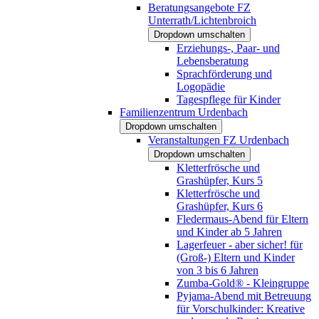
Beratungsangebote FZ
Unterrath/Lichtenbroich
Dropdown umschalten
Erziehungs-, Paar- und
Lebensberatung
Sprachförderung und
Logopädie
Tagespflege für Kinder
Familienzentrum Urdenbach
Dropdown umschalten
Veranstaltungen FZ Urdenbach
Dropdown umschalten
Kletterfrösche und
Grashüpfer, Kurs 5
Kletterfrösche und
Grashüpfer, Kurs 6
Fledermaus-Abend für Eltern
und Kinder ab 5 Jahren
Lagerfeuer - aber sicher! für
(Groß-) Eltern und Kinder
von 3 bis 6 Jahren
Zumba-Gold® - Kleingruppe
Pyjama-Abend mit Betreuung
für Vorschulkinder: Kreative