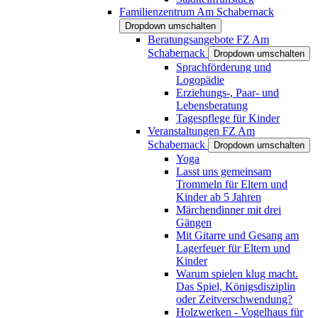
Familienzentrum Am Schabernack
Dropdown umschalten
Beratungsangebote FZ Am
Schabernack
Dropdown umschalten
Sprachförderung und
Logopädie
Erziehungs-, Paar- und
Lebensberatung
Tagespflege für Kinder
Veranstaltungen FZ Am
Schabernack
Dropdown umschalten
Yoga
Lasst uns gemeinsam
Trommeln für Eltern und
Kinder ab 5 Jahren
Märchendinner mit drei
Gängen
Mit Gitarre und Gesang am
Lagerfeuer für Eltern und
Kinder
Warum spielen klug macht.
Das Spiel, Königsdisziplin
oder Zeitverschwendung?
Holzwerken - Vogelhaus für