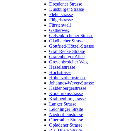
Dresdener Strasse
Duisburger Strasse
Fleherstrasse
Flügelstrasse
Fürstenwall
Gatherweg
Gelsenkirchener Strasse
Gladbacher Strasse
Gottfried-Hötzel-Strasse
Graf-Recke-Strasse
Grafenberger Allee
Grevenbroicher Weg
Hasselsstrasse
Hochstrasse
Hohenzollernstrasse
Johannes-Weyer-Strasse
Kaldenbergerstrasse
Kopernikusstrasse
Krahnenburgstrasse
Langer Strasse
Leichlinger Straße
Niederrheinstrasse
Oberrather Strasse
Opladener Strasse
Ria-Thiele-Straße