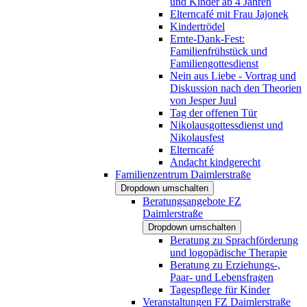
und Kinder ab 4 Jahren
Elterncafé mit Frau Jajonek
Kindertrödel
Ernte-Dank-Fest:
Familienfrühstück und
Familiengottesdienst
Nein aus Liebe - Vortrag und
Diskussion nach den Theorien
von Jesper Juul
Tag der offenen Tür
Nikolausgottessdienst und
Nikolausfest
Elterncafé
Andacht kindgerecht
Familienzentrum Daimlerstraße
Dropdown umschalten
Beratungsangebote FZ
Daimlerstraße
Dropdown umschalten
Beratung zu Sprachförderung
und logopädische Therapie
Beratung zu Erziehungs-,
Paar- und Lebensfragen
Tagespflege für Kinder
Veranstaltungen FZ Daimlerstraße