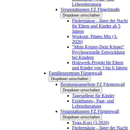
Lebensberatung
Veranstaltungen FZ Flügelstraße
Dropdown umschalten
Fledermäuse - Jäger der Nacht
für Eltern und Kinder ab 5
Jahren
Workout- Pilates Mix (3-
2026)
"Mein Körper-Dein Körper"
Psychosexuelle Entwicklung
bei Kindern
Holzwerk-Projekt für Eltern
und Kinder von 3 bis 6 Jahren
Familienzentrum Fürstenwall
Dropdown umschalten
Beratungsangebote FZ Fürstenwall
Dropdown umschalten
Tagespflege für Kinder
Erziehungs-, Paar- und
Lebensberatung
Veranstaltungen FZ Fürstenwall
Dropdown umschalten
Yoga-Kurs (3-2026)
Fledermäuse - Jäger der Nacht