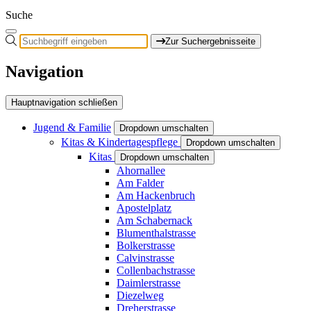
Suche
Zur Suchergebnisseite
Navigation
Hauptnavigation schließen
Jugend & Familie
Dropdown umschalten
Kitas & Kindertagespflege
Dropdown umschalten
Kitas
Dropdown umschalten
Ahornallee
Am Falder
Am Hackenbruch
Apostelplatz
Am Schabernack
Blumenthalstrasse
Bolkerstrasse
Calvinstrasse
Collenbachstrasse
Daimlerstrasse
Diezelweg
Dreherstrasse