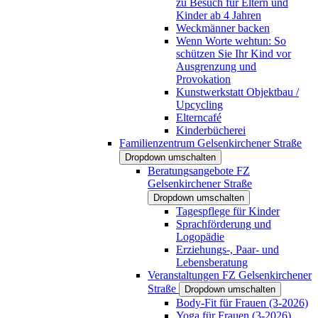
zu Besuch für Eltern und
Kinder ab 4 Jahren
Weckmänner backen
Wenn Worte wehtun: So
schützen Sie Ihr Kind vor
Ausgrenzung und
Provokation
Kunstwerkstatt Objektbau /
Upcycling
Elterncafé
Kinderbücherei
Familienzentrum Gelsenkirchener Straße
Dropdown umschalten
Beratungsangebote FZ
Gelsenkirchener Straße
Dropdown umschalten
Tagespflege für Kinder
Sprachförderung und
Logopädie
Erziehungs-, Paar- und
Lebensberatung
Veranstaltungen FZ Gelsenkirchener
Straße
Dropdown umschalten
Body-Fit für Frauen (3-2026)
Yoga für Frauen (3-2026)