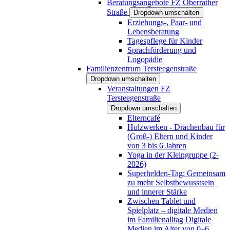
Beratungsangebote FZ Oberrather
Straße
Dropdown umschalten
Erziehungs-, Paar- und
Lebensberatung
Tagespflege für Kinder
Sprachförderung und
Logopädie
Familienzentrum Tersteegenstraße
Dropdown umschalten
Veranstaltungen FZ
Tersteegenstraße
Dropdown umschalten
Elterncafé
Holzwerken - Drachenbau für
(Groß-) Eltern und Kinder
von 3 bis 6 Jahren
Yoga in der Kleingruppe (2-
2026)
Superhelden-Tag: Gemeinsam
zu mehr Selbstbewusstsein
und innerer Stärke
Zwischen Tablet und
Spielplatz – digitale Medien
im Familienalltag Digitale
Medien im Alter von 0–6