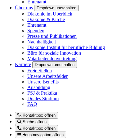
Ehrenamt
Über uns
Dropdown umschalten
Diakonie im Überblick
Diakonie & Kirche
Ehrenamt
Spenden
Presse und Publikationen
Nachhaltigkeit
Diakonie-Institut für berufliche Bildung
Büro für soziale Innovation
Mitarbeitendenvertretung
Karriere
Dropdown umschalten
Freie Stellen
Unsere Arbeitsfelder
Unsere Benefits
Ausbildung
FSJ & Praktika
Duales Studium
FAQ
Kontaktbox öffnen
Suche öffnen
Kontaktbox öffnen
Hauptnavigation öffnen