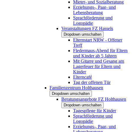
Mieter- und Sozialberatung
Erziehungs-, Paar- und
Lebensberatung
Sprachförderung und
Logopädie
Veranstaltungen FZ Hassels
Dropdown umschalten
Elternstart NRW - Offener
Treff
Fledermaus-Abend für Eltern
und Kinder ab 5 Jahren
Mit Gitarre und Gesang am
Lagerfeuer für Eltern und
Kinder
Elterncafé
Tag der offenen Tür
Familienzentrum Holthausen
Dropdown umschalten
Beratungsangebote FZ Holthausen
Dropdown umschalten
Tagespflege für Kinder
Sprachförderung und
Logopädie
Erziehungs-, Paar- und
Lebensberatung