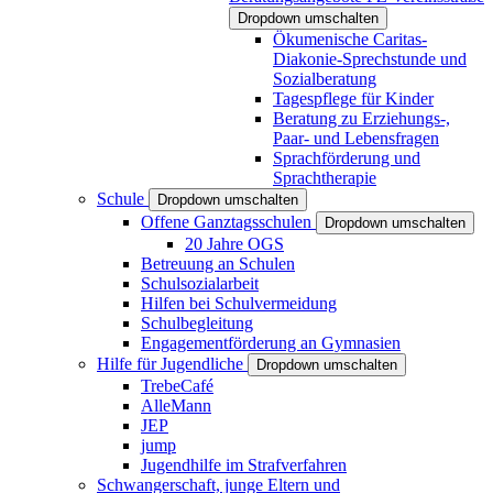
Dropdown umschalten
Ökumenische Caritas-
Diakonie-Sprechstunde und
Sozialberatung
Tagespflege für Kinder
Beratung zu Erziehungs-,
Paar- und Lebensfragen
Sprachförderung und
Sprachtherapie
Schule
Dropdown umschalten
Offene Ganztagsschulen
Dropdown umschalten
20 Jahre OGS
Betreuung an Schulen
Schulsozialarbeit
Hilfen bei Schulvermeidung
Schulbegleitung
Engagementförderung an Gymnasien
Hilfe für Jugendliche
Dropdown umschalten
TrebeCafé
AlleMann
JEP
jump
Jugendhilfe im Strafverfahren
Schwangerschaft, junge Eltern und