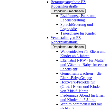
Beratungsangebote FZ
Kopernikusstraße
Dropdown umschalten
Erziehungs-, Paar- und
Lebensberatung
Sprachförderung und
Logopädie
Tagespflege für Kinder
Veranstaltungen FZ
Kopernikusstraße
Dropdown umschalten
Waldentdecker für Eltern und
Kinder ab 3 Jahren
Elternstart NRW - für Mütter
und Väter mit Babys im ersten
Lebensjahr
Gemeinsam wachsen – die
Eltern-Baby-Gruppe
Holzwerk-Projekte für
(Groß-) Eltern und Kinder
von 3 bis 6 Jahren
Fledermaus-Abend für Eltern
und Kinder ab 5 Jahren
Warum hört mein Kind mir
nicht zu?