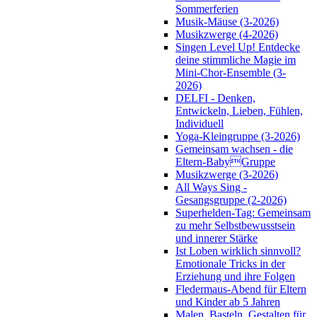
Sommerferien
Musik-Mäuse (3-2026)
Musikzwerge (4-2026)
Singen Level Up! Entdecke
deine stimmliche Magie im
Mini-Chor-Ensemble (3-
2026)
DELFI - Denken,
Entwickeln, Lieben, Fühlen,
Individuell
Yoga-Kleingruppe (3-2026)
Gemeinsam wachsen - die
Eltern-BabyGruppe
Musikzwerge (3-2026)
All Ways Sing -
Gesangsgruppe (2-2026)
Superhelden-Tag: Gemeinsam
zu mehr Selbstbewusstsein
und innerer Stärke
Ist Loben wirklich sinnvoll?
Emotionale Tricks in der
Erziehung und ihre Folgen
Fledermaus-Abend für Eltern
und Kinder ab 5 Jahren
Malen, Basteln, Gestalten für