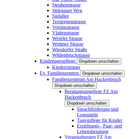
Steubenstrasse
Striegauer Weg
Südallee
Tersteegenstrasse
Vereinsstrasse
Vlattenstrasse
Weseler Strasse
Wettiner Strasse
Wiesdorfer Straße
Wildenbruchstrasse
Kindertagespflege
Dropdown umschalten
Kinderzimmer
Ev. Familienzentren
Dropdown umschalten
Familienzentrum Am Hackenbruch
Dropdown umschalten
Beratungsangebote FZ Am
Hackenbruch
Dropdown umschalten
Sprachförderung und
Logopädie
Tagespflege für Kinder
Erziehungs-, Paar- und
Lebensberatung
Veranstaltungen FZ Am