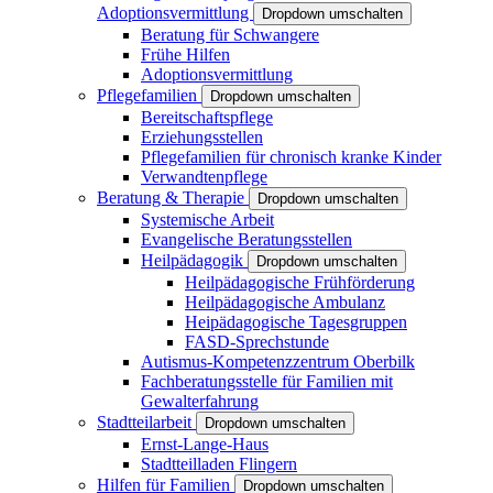
Adoptionsvermittlung
Dropdown umschalten
Beratung für Schwangere
Frühe Hilfen
Adoptionsvermittlung
Pflegefamilien
Dropdown umschalten
Bereitschaftspflege
Erziehungsstellen
Pflegefamilien für chronisch kranke Kinder
Verwandtenpflege
Beratung & Therapie
Dropdown umschalten
Systemische Arbeit
Evangelische Beratungsstellen
Heilpädagogik
Dropdown umschalten
Heilpädagogische Frühförderung
Heilpädagogische Ambulanz
Heipädagogische Tagesgruppen
FASD-Sprechstunde
Autismus-Kompetenzzentrum Oberbilk
Fachberatungsstelle für Familien mit
Gewalterfahrung
Stadtteilarbeit
Dropdown umschalten
Ernst-Lange-Haus
Stadtteilladen Flingern
Hilfen für Familien
Dropdown umschalten