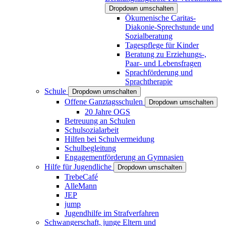
Dropdown umschalten
Ökumenische Caritas-
Diakonie-Sprechstunde und
Sozialberatung
Tagespflege für Kinder
Beratung zu Erziehungs-,
Paar- und Lebensfragen
Sprachförderung und
Sprachtherapie
Schule
Dropdown umschalten
Offene Ganztagsschulen
Dropdown umschalten
20 Jahre OGS
Betreuung an Schulen
Schulsozialarbeit
Hilfen bei Schulvermeidung
Schulbegleitung
Engagementförderung an Gymnasien
Hilfe für Jugendliche
Dropdown umschalten
TrebeCafé
AlleMann
JEP
jump
Jugendhilfe im Strafverfahren
Schwangerschaft, junge Eltern und