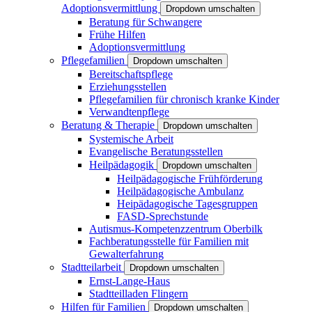
Adoptionsvermittlung
Dropdown umschalten
Beratung für Schwangere
Frühe Hilfen
Adoptionsvermittlung
Pflegefamilien
Dropdown umschalten
Bereitschaftspflege
Erziehungsstellen
Pflegefamilien für chronisch kranke Kinder
Verwandtenpflege
Beratung & Therapie
Dropdown umschalten
Systemische Arbeit
Evangelische Beratungsstellen
Heilpädagogik
Dropdown umschalten
Heilpädagogische Frühförderung
Heilpädagogische Ambulanz
Heipädagogische Tagesgruppen
FASD-Sprechstunde
Autismus-Kompetenzzentrum Oberbilk
Fachberatungsstelle für Familien mit
Gewalterfahrung
Stadtteilarbeit
Dropdown umschalten
Ernst-Lange-Haus
Stadtteilladen Flingern
Hilfen für Familien
Dropdown umschalten