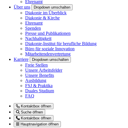
Ehrenamt
Über uns
Dropdown umschalten
Diakonie im Überblick
Diakonie & Kirche
Ehrenamt
Spenden
Presse und Publikationen
Nachhaltigkeit
Diakonie-Institut für berufliche Bildung
Büro für soziale Innovation
Mitarbeitendenvertretung
Karriere
Dropdown umschalten
Freie Stellen
Unsere Arbeitsfelder
Unsere Benefits
Ausbildung
FSJ & Praktika
Duales Studium
FAQ
Kontaktbox öffnen
Suche öffnen
Kontaktbox öffnen
Hauptnavigation öffnen