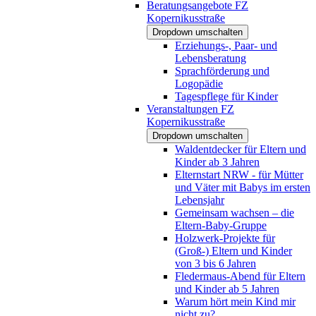
Beratungsangebote FZ
Kopernikusstraße
Dropdown umschalten
Erziehungs-, Paar- und
Lebensberatung
Sprachförderung und
Logopädie
Tagespflege für Kinder
Veranstaltungen FZ
Kopernikusstraße
Dropdown umschalten
Waldentdecker für Eltern und
Kinder ab 3 Jahren
Elternstart NRW - für Mütter
und Väter mit Babys im ersten
Lebensjahr
Gemeinsam wachsen – die
Eltern-Baby-Gruppe
Holzwerk-Projekte für
(Groß-) Eltern und Kinder
von 3 bis 6 Jahren
Fledermaus-Abend für Eltern
und Kinder ab 5 Jahren
Warum hört mein Kind mir
nicht zu?