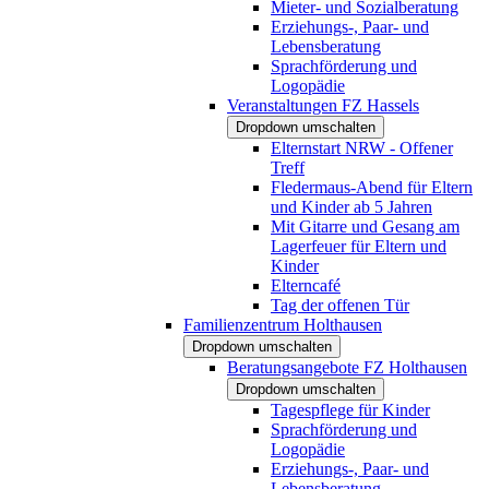
Mieter- und Sozialberatung
Erziehungs-, Paar- und
Lebensberatung
Sprachförderung und
Logopädie
Veranstaltungen FZ Hassels
Dropdown umschalten
Elternstart NRW - Offener
Treff
Fledermaus-Abend für Eltern
und Kinder ab 5 Jahren
Mit Gitarre und Gesang am
Lagerfeuer für Eltern und
Kinder
Elterncafé
Tag der offenen Tür
Familienzentrum Holthausen
Dropdown umschalten
Beratungsangebote FZ Holthausen
Dropdown umschalten
Tagespflege für Kinder
Sprachförderung und
Logopädie
Erziehungs-, Paar- und
Lebensberatung