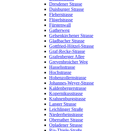
Dresdener Strasse
Duisburger Strasse
Fleherstrasse
Flügelstrasse
Fürstenwall
Gatherweg
Gelsenkirchener Strasse
Gladbacher Strasse
Gottfried-Hötzel-Strasse
Graf-Recke-Strasse
Grafenberger Allee
Grevenbroicher Weg
Hasselsstrasse
Hochstrasse
Hohenzollernstrasse
Johannes-Weyer-Strasse
Kaldenbergerstrasse
Kopernikusstrasse
Krahnenburgstrasse
Langer Strasse
Leichlinger Straße
Niederrheinstrasse
Oberrather Strasse
Opladener Strasse
Ria-Thiele-Straße