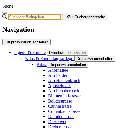
Suche
Zur Suchergebnisseite
Navigation
Hauptnavigation schließen
Jugend & Familie
Dropdown umschalten
Kitas & Kindertagespflege
Dropdown umschalten
Kitas
Dropdown umschalten
Ahornallee
Am Falder
Am Hackenbruch
Apostelplatz
Am Schabernack
Blumenthalstrasse
Bolkerstrasse
Calvinstrasse
Collenbachstrasse
Daimlerstrasse
Diezelweg
Dreherstrasse