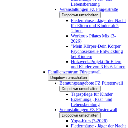
Lebensberatung
Veranstaltungen FZ Flügelstraße
Dropdown umschalten
Fledermäuse - Jäger der Nacht
für Eltern und Kinder ab 5
Jahren
Workout- Pilates Mix (3-
2026)
"Mein Körper-Dein Körper"
Psychosexuelle Entwicklung
bei Kindern
Holzwerk-Projekt für Eltern
und Kinder von 3 bis 6 Jahren
Familienzentrum Fürstenwall
Dropdown umschalten
Beratungsangebote FZ Fürstenwall
Dropdown umschalten
Tagespflege für Kinder
Erziehungs-, Paar- und
Lebensberatung
Veranstaltungen FZ Fürstenwall
Dropdown umschalten
Yoga-Kurs (3-2026)
Fledermäuse - Jäger der Nacht