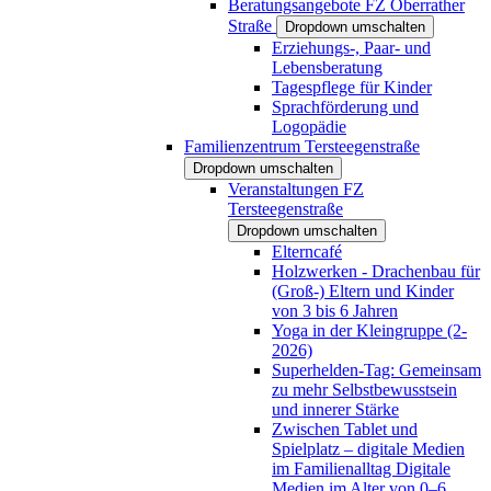
Beratungsangebote FZ Oberrather
Straße
Dropdown umschalten
Erziehungs-, Paar- und
Lebensberatung
Tagespflege für Kinder
Sprachförderung und
Logopädie
Familienzentrum Tersteegenstraße
Dropdown umschalten
Veranstaltungen FZ
Tersteegenstraße
Dropdown umschalten
Elterncafé
Holzwerken - Drachenbau für
(Groß-) Eltern und Kinder
von 3 bis 6 Jahren
Yoga in der Kleingruppe (2-
2026)
Superhelden-Tag: Gemeinsam
zu mehr Selbstbewusstsein
und innerer Stärke
Zwischen Tablet und
Spielplatz – digitale Medien
im Familienalltag Digitale
Medien im Alter von 0–6