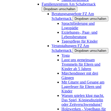
Familienzentrum Am Schabernack
Dropdown umschalten
Beratungsangebote FZ Am
Schabernack
Dropdown umschalten
Sprachförderung und
Logopädie
Erziehungs-, Paar- und
Lebensberatung
Tagespflege für Kinder
Veranstaltungen FZ Am
Schabernack
Dropdown umschalten
Yoga
Lasst uns gemeinsam
Trommeln für Eltern und
Kinder ab 5 Jahren
Märchendinner mit drei
Gängen
Mit Gitarre und Gesang am
Lagerfeuer für Eltern und
Kinder
Warum spielen klug macht.
Das Spiel, Königsdisziplin
oder Zeitverschwendung?
Holzwerken - Vogelhaus für