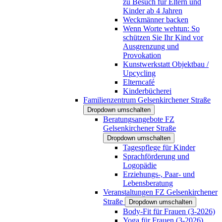
zu Besuch für Eltern und
Kinder ab 4 Jahren
Weckmänner backen
Wenn Worte wehtun: So
schützen Sie Ihr Kind vor
Ausgrenzung und
Provokation
Kunstwerkstatt Objektbau /
Upcycling
Elterncafé
Kinderbücherei
Familienzentrum Gelsenkirchener Straße
Dropdown umschalten
Beratungsangebote FZ
Gelsenkirchener Straße
Dropdown umschalten
Tagespflege für Kinder
Sprachförderung und
Logopädie
Erziehungs-, Paar- und
Lebensberatung
Veranstaltungen FZ Gelsenkirchener
Straße
Dropdown umschalten
Body-Fit für Frauen (3-2026)
Yoga für Frauen (3-2026)