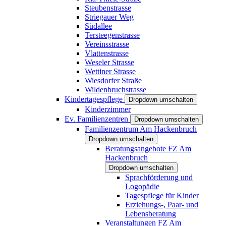
Steubenstrasse
Striegauer Weg
Südallee
Tersteegenstrasse
Vereinsstrasse
Vlattenstrasse
Weseler Strasse
Wettiner Strasse
Wiesdorfer Straße
Wildenbruchstrasse
Kindertagespflege
Dropdown umschalten
Kinderzimmer
Ev. Familienzentren
Dropdown umschalten
Familienzentrum Am Hackenbruch
Dropdown umschalten
Beratungsangebote FZ Am
Hackenbruch
Dropdown umschalten
Sprachförderung und
Logopädie
Tagespflege für Kinder
Erziehungs-, Paar- und
Lebensberatung
Veranstaltungen FZ Am