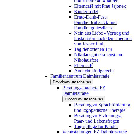
und Kinder ab 4 Jahren
Elterncafé mit Frau Jajonek
Kindertrödel
Ernte-Dank-Fest:
Familienfrühstück und
Familiengottesdienst
Nein aus Liebe - Vortrag und
Diskussion nach den Theorien
von Jesper Juul
Tag der offenen Tür
Nikolausgottessdienst und
Nikolausfest
Elterncafé
Andacht kindgerecht
Familienzentrum Daimlerstraße
Dropdown umschalten
Beratungsangebote FZ
Daimlerstraße
Dropdown umschalten
Beratung zu Sprachförderung
und logopädische Therapie
Beratung zu Erziehungs-,
Paar- und Lebensfragen
Tagespflege für Kinder
Veranstaltungen FZ Daimlerstraße