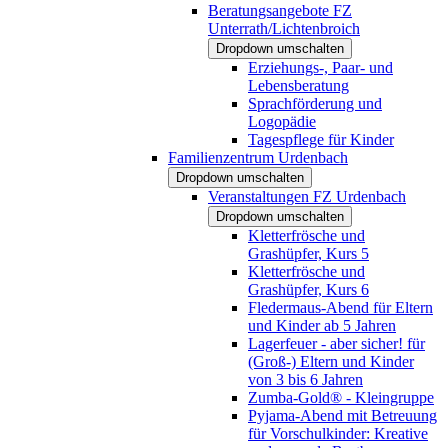
Beratungsangebote FZ
Unterrath/Lichtenbroich
Dropdown umschalten
Erziehungs-, Paar- und
Lebensberatung
Sprachförderung und
Logopädie
Tagespflege für Kinder
Familienzentrum Urdenbach
Dropdown umschalten
Veranstaltungen FZ Urdenbach
Dropdown umschalten
Kletterfrösche und
Grashüpfer, Kurs 5
Kletterfrösche und
Grashüpfer, Kurs 6
Fledermaus-Abend für Eltern
und Kinder ab 5 Jahren
Lagerfeuer - aber sicher! für
(Groß-) Eltern und Kinder
von 3 bis 6 Jahren
Zumba-Gold® - Kleingruppe
Pyjama-Abend mit Betreuung
für Vorschulkinder: Kreative