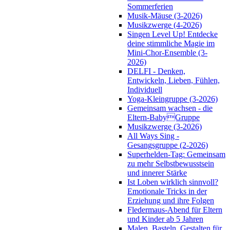
Sommerferien
Musik-Mäuse (3-2026)
Musikzwerge (4-2026)
Singen Level Up! Entdecke
deine stimmliche Magie im
Mini-Chor-Ensemble (3-
2026)
DELFI - Denken,
Entwickeln, Lieben, Fühlen,
Individuell
Yoga-Kleingruppe (3-2026)
Gemeinsam wachsen - die
Eltern-BabyGruppe
Musikzwerge (3-2026)
All Ways Sing -
Gesangsgruppe (2-2026)
Superhelden-Tag: Gemeinsam
zu mehr Selbstbewusstsein
und innerer Stärke
Ist Loben wirklich sinnvoll?
Emotionale Tricks in der
Erziehung und ihre Folgen
Fledermaus-Abend für Eltern
und Kinder ab 5 Jahren
Malen, Basteln, Gestalten für