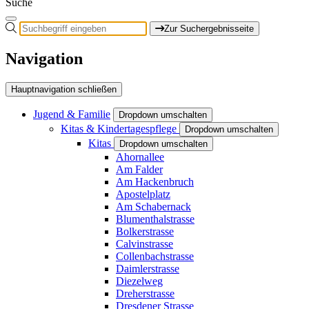
Suche
Zur Suchergebnisseite
Navigation
Hauptnavigation schließen
Jugend & Familie
Dropdown umschalten
Kitas & Kindertagespflege
Dropdown umschalten
Kitas
Dropdown umschalten
Ahornallee
Am Falder
Am Hackenbruch
Apostelplatz
Am Schabernack
Blumenthalstrasse
Bolkerstrasse
Calvinstrasse
Collenbachstrasse
Daimlerstrasse
Diezelweg
Dreherstrasse
Dresdener Strasse