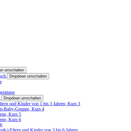
wn umschalten
ruch
Dropdown umschalten
e
beratung
h
Dropdown umschalten
ltern und Kinder von 1 bis 3 Jahren, Kurs 3
rn-Baby-Gruppe, Kurs 4
tene, Kurs 5
tene, Kurs 6
26
Groß-) Eltern und Kinder von 3 bis 6 Jahren