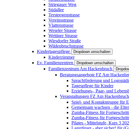
Striegauer Weg
Südallee
Tersteegenstrasse
Vereinsstrasse
Vlattenstrasse
Weseler Strasse
Wettiner Strasse
Wiesdorfer Straße
Wildenbruchstrasse
Kindertagespflege
Dropdown umschalten
Kinderzimmer
Ev. Familienzentren
Dropdown umschalten
Familienzentrum Am Hackenbruch
Dropdo
Beratungsangebote FZ Am Hackenb
Sprachförderung und Logopädi
Tagespflege für Kinder
Erziehungs-, Paar- und Lebens
Veranstaltungen FZ Am Hackenbruc
Spiel- und Kontaktgruppe für E
Gemeinsam wachsen - die Elte
Zumba-Fitness für Fortgeschrit
Zumba-Fitness für Fortgeschrit
Pilates - Mittelstufe, Kurs 3 20
Lagerfeuer - aber sicher! für (