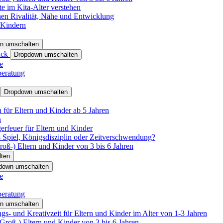
e im Kita-Alter verstehen
hen Rivalität, Nähe und Entwicklung
 Kindern
n umschalten
ack
Dropdown umschalten
e
beratung
Dropdown umschalten
für Eltern und Kinder ab 5 Jahren
n
rfeuer für Eltern und Kinder
 Spiel, Königsdisziplin oder Zeitverschwendung?
oß-) Eltern und Kinder von 3 bis 6 Jahren
ten
down umschalten
e
beratung
n umschalten
s- und Kreativzeit für Eltern und Kinder im Alter von 1-3 Jahren
roß-) Eltern und Kinder von 3 bis 6 Jahren