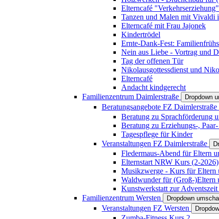
Elterncafé "Verkehrserziehung"
Tanzen und Malen mit Vivaldi in
Elterncafé mit Frau Jajonek
Kindertrödel
Ernte-Dank-Fest: Familienfrühs
Nein aus Liebe - Vortrag und D
Tag der offenen Tür
Nikolausgottessdienst und Niko
Elterncafé
Andacht kindgerecht
Familienzentrum Daimlerstraße
Dropdown u
Beratungsangebote FZ Daimlerstraße
Beratung zu Sprachförderung u
Beratung zu Erziehungs-, Paar
Tagespflege für Kinder
Veranstaltungen FZ Daimlerstraße
D
Fledermaus-Abend für Eltern u
Elternstart NRW Kurs (2-2026)
Musikzwerge - Kurs für Eltern 
Waldwunder für (Groß-)Eltern 
Kunstwerkstatt zur Adventszeit 
Familienzentrum Wersten
Dropdown umscha
Veranstaltungen FZ Wersten
Dropdow
Zumba-Fitness Kurs 2