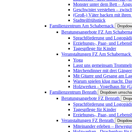
Monster unter dem Bett – Ängst
Geschwister verstehen – zwisc
(Groß-) Väter backen mit ihren
Stadtteilfrühstück
Familienzentrum Am Schabernack
Dropdow
Beratungsangebote FZ Am Schabern
Sprachförderung und Logopädi
Erziehungs-, Paar- und Lebens
Tagespflege für Kinder
Veranstaltungen FZ Am Schabernack
Yoga
Lasst uns gemeinsam Trommeln 
Märchendinner mit drei Gänge
Mit Gitarre und Gesang am Lage
Warum spielen klug macht. Das
Holzwerken - Vogelhaus für (Gr
Familienzentrum Benrath
Dropdown umschal
Beratungsangebote FZ Benrath
Drop
Sprachförderung und Logopädi
Tagespflege für Kinder
Erziehungs-, Paar- und Lebens
Veranstaltungen FZ Benrath
Dropdow
Miteinander erleben – Bewegung
Holzwerken - Drachenbau für (G