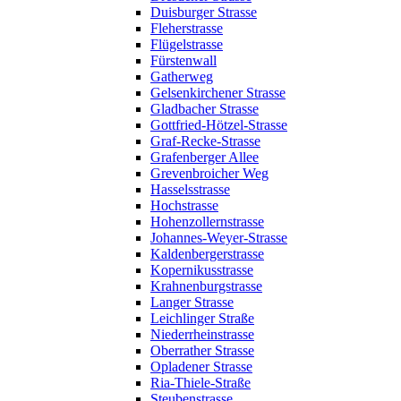
Duisburger Strasse
Fleherstrasse
Flügelstrasse
Fürstenwall
Gatherweg
Gelsenkirchener Strasse
Gladbacher Strasse
Gottfried-Hötzel-Strasse
Graf-Recke-Strasse
Grafenberger Allee
Grevenbroicher Weg
Hasselsstrasse
Hochstrasse
Hohenzollernstrasse
Johannes-Weyer-Strasse
Kaldenbergerstrasse
Kopernikusstrasse
Krahnenburgstrasse
Langer Strasse
Leichlinger Straße
Niederrheinstrasse
Oberrather Strasse
Opladener Strasse
Ria-Thiele-Straße
Steubenstrasse