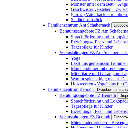
Monster unter dem Bett – Ängst
Geschwister verstehen – zwisc
(Groß-) Väter backen mit ihren
Stadtteilfrühstück
Familienzentrum Am Schabernack
Dropdow
Beratungsangebote FZ Am Schabern
Sprachförderung und Logopädi
Erziehungs-, Paar- und Lebens
Tagespflege für Kinder
Veranstaltungen FZ Am Schabernack
Yoga
Lasst uns gemeinsam Trommeln 
Märchendinner mit drei Gänge
Mit Gitarre und Gesang am Lage
Warum spielen klug macht. Das
Holzwerken - Vogelhaus für (Gr
Familienzentrum Benrath
Dropdown umschal
Beratungsangebote FZ Benrath
Drop
Sprachförderung und Logopädi
Tagespflege für Kinder
Erziehungs-, Paar- und Lebens
Veranstaltungen FZ Benrath
Dropdow
Miteinander erleben – Bewegung
Holzwerken - Drachenbau für (G