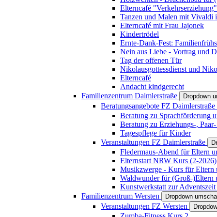
Elterncafé "Verkehrserziehung"
Tanzen und Malen mit Vivaldi in
Elterncafé mit Frau Jajonek
Kindertrödel
Ernte-Dank-Fest: Familienfrühs
Nein aus Liebe - Vortrag und D
Tag der offenen Tür
Nikolausgottessdienst und Niko
Elterncafé
Andacht kindgerecht
Familienzentrum Daimlerstraße
Dropdown u
Beratungsangebote FZ Daimlerstraße
Beratung zu Sprachförderung u
Beratung zu Erziehungs-, Paar
Tagespflege für Kinder
Veranstaltungen FZ Daimlerstraße
D
Fledermaus-Abend für Eltern u
Elternstart NRW Kurs (2-2026)
Musikzwerge - Kurs für Eltern 
Waldwunder für (Groß-)Eltern 
Kunstwerkstatt zur Adventszeit 
Familienzentrum Wersten
Dropdown umscha
Veranstaltungen FZ Wersten
Dropdow
Zumba-Fitness Kurs 2