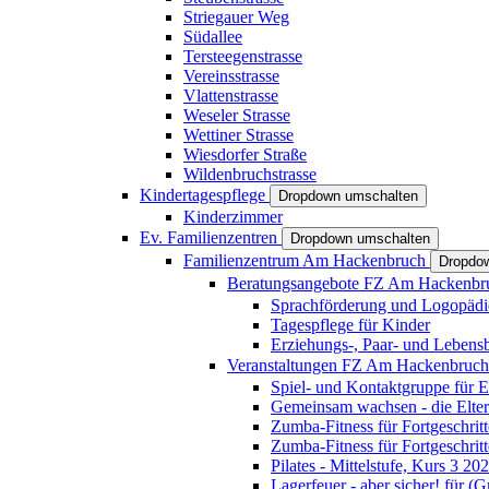
Striegauer Weg
Südallee
Tersteegenstrasse
Vereinsstrasse
Vlattenstrasse
Weseler Strasse
Wettiner Strasse
Wiesdorfer Straße
Wildenbruchstrasse
Kindertagespflege
Dropdown umschalten
Kinderzimmer
Ev. Familienzentren
Dropdown umschalten
Familienzentrum Am Hackenbruch
Dropdo
Beratungsangebote FZ Am Hackenb
Sprachförderung und Logopädi
Tagespflege für Kinder
Erziehungs-, Paar- und Lebens
Veranstaltungen FZ Am Hackenbruc
Spiel- und Kontaktgruppe für E
Gemeinsam wachsen - die Elte
Zumba-Fitness für Fortgeschrit
Zumba-Fitness für Fortgeschrit
Pilates - Mittelstufe, Kurs 3 20
Lagerfeuer - aber sicher! für (