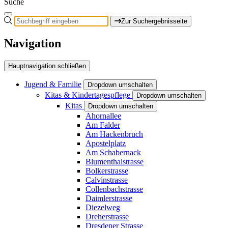
Suche
Zur Suchergebnisseite
Navigation
Hauptnavigation schließen
Jugend & Familie
Dropdown umschalten
Kitas & Kindertagespflege
Dropdown umschalten
Kitas
Dropdown umschalten
Ahornallee
Am Falder
Am Hackenbruch
Apostelplatz
Am Schabernack
Blumenthalstrasse
Bolkerstrasse
Calvinstrasse
Collenbachstrasse
Daimlerstrasse
Diezelweg
Dreherstrasse
Dresdener Strasse