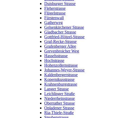
Duisburger Strasse
Fleherstrasse
Flügelstrasse
Fürstenwall
Gatherweg
Gelsenkirchener Strasse
Gladbacher Strasse
Gottfried-Hötzel-Strasse
Graf-Recke-Strasse
Grafenberger Allee
Grevenbroicher Weg
Hasselsstrasse
Hochstrasse
Hohenzollernstrasse
Johannes-Weyer-Strasse
Kaldenbergerstrasse
Kopernikusstrasse
Krahnenburgstrasse
Langer Strasse
Leichlinger Straße
Niederrheinstrasse
Oberrather Strasse
Opladener Strasse
Ria-Thiele-Straße
Steubenstrasse