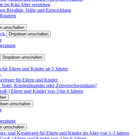
e im Kita-Alter verstehen
hen Rivalität, Nähe und Entwicklung
 Kindern
n umschalten
ack
Dropdown umschalten
e
beratung
Dropdown umschalten
für Eltern und Kinder ab 5 Jahren
n
rfeuer für Eltern und Kinder
 Spiel, Königsdisziplin oder Zeitverschwendung?
oß-) Eltern und Kinder von 3 bis 6 Jahren
ten
down umschalten
e
beratung
n umschalten
s- und Kreativzeit für Eltern und Kinder im Alter von 1-3 Jahren
roß-) Eltern und Kinder von 3 bis 6 Jahren