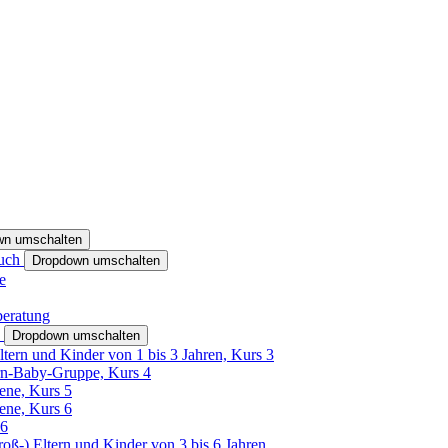
wn umschalten
ruch
Dropdown umschalten
e
beratung
h
Dropdown umschalten
ltern und Kinder von 1 bis 3 Jahren, Kurs 3
rn-Baby-Gruppe, Kurs 4
tene, Kurs 5
tene, Kurs 6
26
Groß-) Eltern und Kinder von 3 bis 6 Jahren