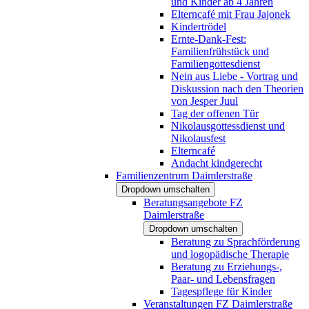
und Kinder ab 4 Jahren
Elterncafé mit Frau Jajonek
Kindertrödel
Ernte-Dank-Fest:
Familienfrühstück und
Familiengottesdienst
Nein aus Liebe - Vortrag und
Diskussion nach den Theorien
von Jesper Juul
Tag der offenen Tür
Nikolausgottessdienst und
Nikolausfest
Elterncafé
Andacht kindgerecht
Familienzentrum Daimlerstraße
Dropdown umschalten
Beratungsangebote FZ
Daimlerstraße
Dropdown umschalten
Beratung zu Sprachförderung
und logopädische Therapie
Beratung zu Erziehungs-,
Paar- und Lebensfragen
Tagespflege für Kinder
Veranstaltungen FZ Daimlerstraße