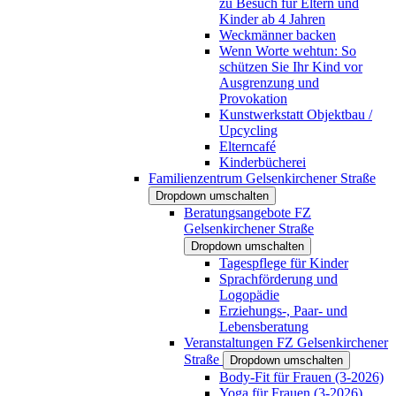
zu Besuch für Eltern und
Kinder ab 4 Jahren
Weckmänner backen
Wenn Worte wehtun: So
schützen Sie Ihr Kind vor
Ausgrenzung und
Provokation
Kunstwerkstatt Objektbau /
Upcycling
Elterncafé
Kinderbücherei
Familienzentrum Gelsenkirchener Straße
Dropdown umschalten
Beratungsangebote FZ
Gelsenkirchener Straße
Dropdown umschalten
Tagespflege für Kinder
Sprachförderung und
Logopädie
Erziehungs-, Paar- und
Lebensberatung
Veranstaltungen FZ Gelsenkirchener
Straße
Dropdown umschalten
Body-Fit für Frauen (3-2026)
Yoga für Frauen (3-2026)