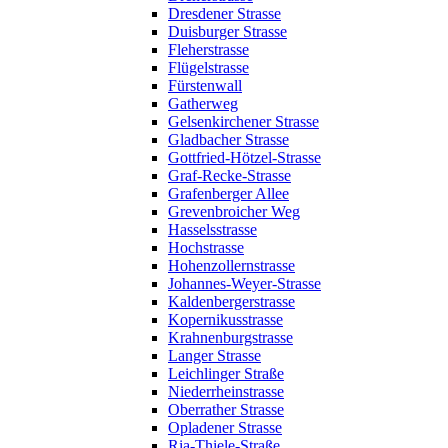
Dresdener Strasse
Duisburger Strasse
Fleherstrasse
Flügelstrasse
Fürstenwall
Gatherweg
Gelsenkirchener Strasse
Gladbacher Strasse
Gottfried-Hötzel-Strasse
Graf-Recke-Strasse
Grafenberger Allee
Grevenbroicher Weg
Hasselsstrasse
Hochstrasse
Hohenzollernstrasse
Johannes-Weyer-Strasse
Kaldenbergerstrasse
Kopernikusstrasse
Krahnenburgstrasse
Langer Strasse
Leichlinger Straße
Niederrheinstrasse
Oberrather Strasse
Opladener Strasse
Ria-Thiele-Straße