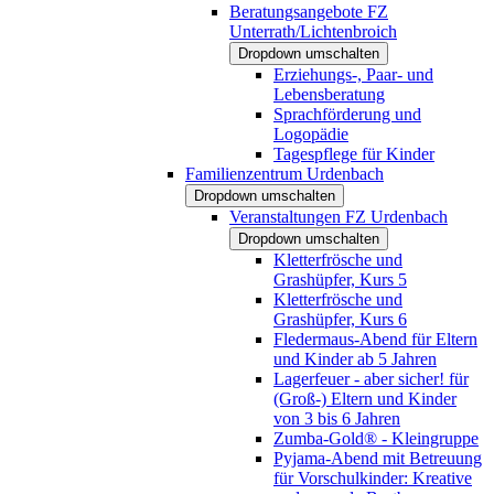
Beratungsangebote FZ
Unterrath/Lichtenbroich
Dropdown umschalten
Erziehungs-, Paar- und
Lebensberatung
Sprachförderung und
Logopädie
Tagespflege für Kinder
Familienzentrum Urdenbach
Dropdown umschalten
Veranstaltungen FZ Urdenbach
Dropdown umschalten
Kletterfrösche und
Grashüpfer, Kurs 5
Kletterfrösche und
Grashüpfer, Kurs 6
Fledermaus-Abend für Eltern
und Kinder ab 5 Jahren
Lagerfeuer - aber sicher! für
(Groß-) Eltern und Kinder
von 3 bis 6 Jahren
Zumba-Gold® - Kleingruppe
Pyjama-Abend mit Betreuung
für Vorschulkinder: Kreative