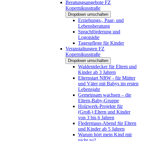
Beratungsangebote FZ
Kopernikusstraße
Dropdown umschalten
Erziehungs-, Paar- und
Lebensberatung
Sprachförderung und
Logopädie
Tagespflege für Kinder
Veranstaltungen FZ
Kopernikusstraße
Dropdown umschalten
Waldentdecker für Eltern und
Kinder ab 3 Jahren
Elternstart NRW - für Mütter
und Väter mit Babys im ersten
Lebensjahr
Gemeinsam wachsen – die
Eltern-Baby-Gruppe
Holzwerk-Projekte für
(Groß-) Eltern und Kinder
von 3 bis 6 Jahren
Fledermaus-Abend für Eltern
und Kinder ab 5 Jahren
Warum hört mein Kind mir
nicht zu?