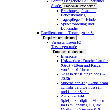
Beratungsangebote FZ Oberrather
Straße
Dropdown umschalten
Erziehungs-, Paar- und
Lebensberatung
Tagespflege für Kinder
Sprachförderung und
Logopädie
Familienzentrum Tersteegenstraße
Dropdown umschalten
Veranstaltungen FZ
Tersteegenstraße
Dropdown umschalten
Elterncafé
Holzwerken - Drachenbau für
(Groß-) Eltern und Kinder
von 3 bis 6 Jahren
Yoga in der Kleingruppe (2-
2026)
Superhelden-Tag: Gemeinsam
zu mehr Selbstbewusstsein
und innerer Stärke
Zwischen Tablet und
Spielplatz – digitale Medien
im Familienalltag Digitale
Medien im Alter von 0–6