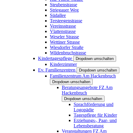
Steubenstrasse
Striegauer Weg
Südallee
Tersteegenstrasse
Vereinsstrasse
Vlattenstrasse
Weseler Strasse
Wettiner Strasse
Wiesdorfer Straße
Wildenbruchstrasse
Kindertagespflege
Dropdown umschalten
Kinderzimmer
Ev. Familienzentren
Dropdown umschalten
Familienzentrum Am Hackenbruch
Dropdown umschalten
Beratungsangebote FZ Am
Hackenbruch
Dropdown umschalten
Sprachförderung und
Logopädie
Tagespflege für Kinder
Erziehungs-, Paar- und
Lebensberatung
Veranstaltungen FZ Am