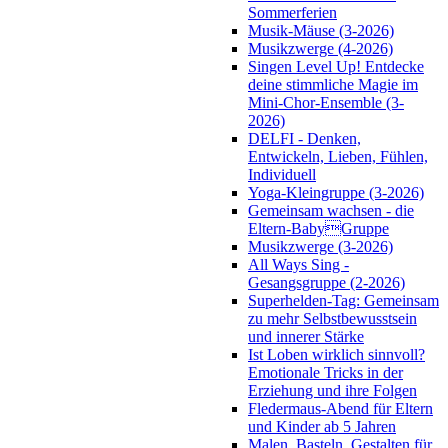
Sommerferien
Musik-Mäuse (3-2026)
Musikzwerge (4-2026)
Singen Level Up! Entdecke
deine stimmliche Magie im
Mini-Chor-Ensemble (3-
2026)
DELFI - Denken,
Entwickeln, Lieben, Fühlen,
Individuell
Yoga-Kleingruppe (3-2026)
Gemeinsam wachsen - die
Eltern-BabyGruppe
Musikzwerge (3-2026)
All Ways Sing -
Gesangsgruppe (2-2026)
Superhelden-Tag: Gemeinsam
zu mehr Selbstbewusstsein
und innerer Stärke
Ist Loben wirklich sinnvoll?
Emotionale Tricks in der
Erziehung und ihre Folgen
Fledermaus-Abend für Eltern
und Kinder ab 5 Jahren
Malen, Basteln, Gestalten für