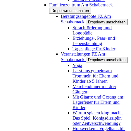
Familienzentrum Am Schabernack
Dropdown umschalten
Beratungsangebote FZ Am
Schabernack
Dropdown umschalten
Sprachförderung und
Logopädie
Erziehungs-, Paar- und
Lebensberatung
Tagespflege für Kinder
Veranstaltungen FZ Am
Schabernack
Dropdown umschalten
Yoga
Lasst uns gemeinsam
Trommeln für Eltern und
Kinder ab 5 Jahren
Märchendinner mit drei
Gängen
Mit Gitarre und Gesang am
Lagerfeuer für Eltern und
Kinder
Warum spielen klug macht.
Das Spiel, Königsdisziplin
oder Zeitverschwendung?
Holzwerken - Vogelhaus für