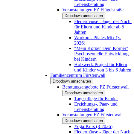
Lebensberatung
Veranstaltungen FZ Flügelstraße
Dropdown umschalten
Fledermäuse - Jäger der Nacht
für Eltern und Kinder ab 5
Jahren
Workout- Pilates Mix (3-
2026)
"Mein Körper-Dein Körper"
Psychosexuelle Entwicklung
bei Kindern
Holzwerk-Projekt für Eltern
und Kinder von 3 bis 6 Jahren
Familienzentrum Fürstenwall
Dropdown umschalten
Beratungsangebote FZ Fürstenwall
Dropdown umschalten
Tagespflege für Kinder
Erziehungs-, Paar- und
Lebensberatung
Veranstaltungen FZ Fürstenwall
Dropdown umschalten
Yoga-Kurs (3-2026)
Fledermäuse - Jäger der Nacht