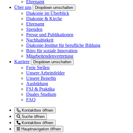
Ehrenamt
Über uns
Dropdown umschalten
Diakonie im Überblick
Diakonie & Kirche
Ehrenamt
Spenden
Presse und Publikationen
Nachhaltigkeit
Diakonie-Institut für berufliche Bildung
Büro für soziale Innovation
Mitarbeitendenvertretung
Karriere
Dropdown umschalten
Freie Stellen
Unsere Arbeitsfelder
Unsere Benefits
Ausbildung
FSJ & Praktika
Duales Studium
FAQ
Kontaktbox öffnen
Suche öffnen
Kontaktbox öffnen
Hauptnavigation öffnen