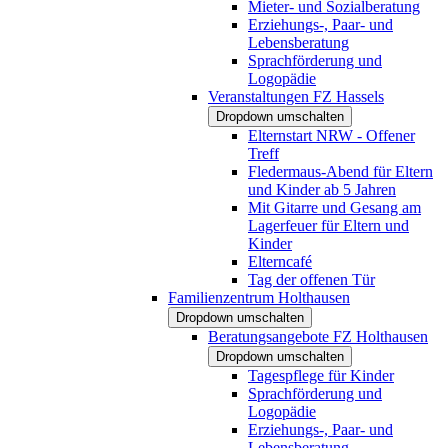
Mieter- und Sozialberatung
Erziehungs-, Paar- und
Lebensberatung
Sprachförderung und
Logopädie
Veranstaltungen FZ Hassels
Dropdown umschalten
Elternstart NRW - Offener
Treff
Fledermaus-Abend für Eltern
und Kinder ab 5 Jahren
Mit Gitarre und Gesang am
Lagerfeuer für Eltern und
Kinder
Elterncafé
Tag der offenen Tür
Familienzentrum Holthausen
Dropdown umschalten
Beratungsangebote FZ Holthausen
Dropdown umschalten
Tagespflege für Kinder
Sprachförderung und
Logopädie
Erziehungs-, Paar- und
Lebensberatung