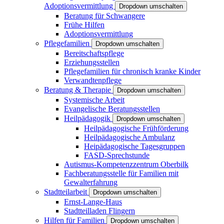
Adoptionsvermittlung
Dropdown umschalten
Beratung für Schwangere
Frühe Hilfen
Adoptionsvermittlung
Pflegefamilien
Dropdown umschalten
Bereitschaftspflege
Erziehungsstellen
Pflegefamilien für chronisch kranke Kinder
Verwandtenpflege
Beratung & Therapie
Dropdown umschalten
Systemische Arbeit
Evangelische Beratungsstellen
Heilpädagogik
Dropdown umschalten
Heilpädagogische Frühförderung
Heilpädagogische Ambulanz
Heipädagogische Tagesgruppen
FASD-Sprechstunde
Autismus-Kompetenzzentrum Oberbilk
Fachberatungsstelle für Familien mit
Gewalterfahrung
Stadtteilarbeit
Dropdown umschalten
Ernst-Lange-Haus
Stadtteilladen Flingern
Hilfen für Familien
Dropdown umschalten