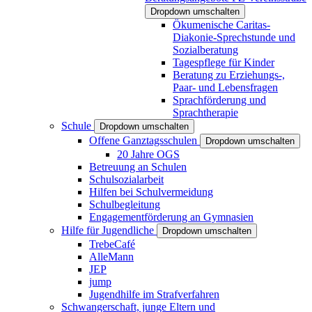
Dropdown umschalten
Ökumenische Caritas-
Diakonie-Sprechstunde und
Sozialberatung
Tagespflege für Kinder
Beratung zu Erziehungs-,
Paar- und Lebensfragen
Sprachförderung und
Sprachtherapie
Schule
Dropdown umschalten
Offene Ganztagsschulen
Dropdown umschalten
20 Jahre OGS
Betreuung an Schulen
Schulsozialarbeit
Hilfen bei Schulvermeidung
Schulbegleitung
Engagementförderung an Gymnasien
Hilfe für Jugendliche
Dropdown umschalten
TrebeCafé
AlleMann
JEP
jump
Jugendhilfe im Strafverfahren
Schwangerschaft, junge Eltern und