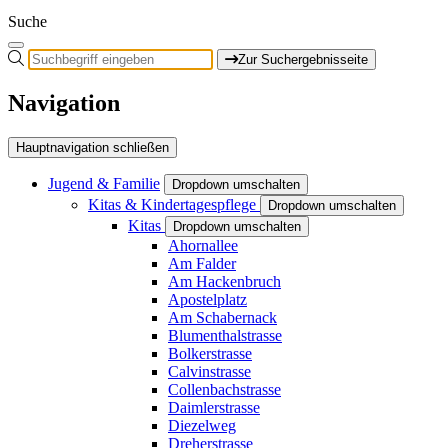
Suche
Zur Suchergebnisseite
Navigation
Hauptnavigation schließen
Jugend & Familie
Dropdown umschalten
Kitas & Kindertagespflege
Dropdown umschalten
Kitas
Dropdown umschalten
Ahornallee
Am Falder
Am Hackenbruch
Apostelplatz
Am Schabernack
Blumenthalstrasse
Bolkerstrasse
Calvinstrasse
Collenbachstrasse
Daimlerstrasse
Diezelweg
Dreherstrasse