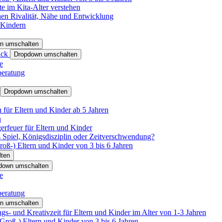
e im Kita-Alter verstehen
hen Rivalität, Nähe und Entwicklung
 Kindern
n umschalten
ack
Dropdown umschalten
e
beratung
Dropdown umschalten
für Eltern und Kinder ab 5 Jahren
n
rfeuer für Eltern und Kinder
 Spiel, Königsdisziplin oder Zeitverschwendung?
oß-) Eltern und Kinder von 3 bis 6 Jahren
ten
down umschalten
e
beratung
n umschalten
s- und Kreativzeit für Eltern und Kinder im Alter von 1-3 Jahren
roß-) Eltern und Kinder von 3 bis 6 Jahren