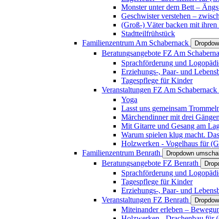
Monster unter dem Bett – Ängst
Geschwister verstehen – zwisc
(Groß-) Väter backen mit ihren
Stadtteilfrühstück
Familienzentrum Am Schabernack
Dropdow
Beratungsangebote FZ Am Schabern
Sprachförderung und Logopädi
Erziehungs-, Paar- und Lebens
Tagespflege für Kinder
Veranstaltungen FZ Am Schabernack
Yoga
Lasst uns gemeinsam Trommeln 
Märchendinner mit drei Gänge
Mit Gitarre und Gesang am Lage
Warum spielen klug macht. Das
Holzwerken - Vogelhaus für (Gr
Familienzentrum Benrath
Dropdown umschal
Beratungsangebote FZ Benrath
Drop
Sprachförderung und Logopädi
Tagespflege für Kinder
Erziehungs-, Paar- und Lebens
Veranstaltungen FZ Benrath
Dropdow
Miteinander erleben – Bewegung
Holzwerken - Drachenbau für (G