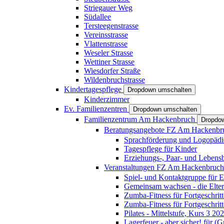
Striegauer Weg
Südallee
Tersteegenstrasse
Vereinsstrasse
Vlattenstrasse
Weseler Strasse
Wettiner Strasse
Wiesdorfer Straße
Wildenbruchstrasse
Kindertagespflege
Dropdown umschalten
Kinderzimmer
Ev. Familienzentren
Dropdown umschalten
Familienzentrum Am Hackenbruch
Dropdo
Beratungsangebote FZ Am Hackenb
Sprachförderung und Logopädi
Tagespflege für Kinder
Erziehungs-, Paar- und Lebens
Veranstaltungen FZ Am Hackenbruc
Spiel- und Kontaktgruppe für E
Gemeinsam wachsen - die Elte
Zumba-Fitness für Fortgeschrit
Zumba-Fitness für Fortgeschrit
Pilates - Mittelstufe, Kurs 3 20
Lagerfeuer - aber sicher! für (