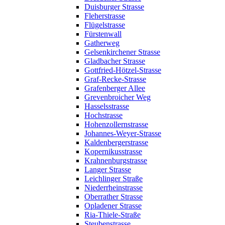
Duisburger Strasse
Fleherstrasse
Flügelstrasse
Fürstenwall
Gatherweg
Gelsenkirchener Strasse
Gladbacher Strasse
Gottfried-Hötzel-Strasse
Graf-Recke-Strasse
Grafenberger Allee
Grevenbroicher Weg
Hasselsstrasse
Hochstrasse
Hohenzollernstrasse
Johannes-Weyer-Strasse
Kaldenbergerstrasse
Kopernikusstrasse
Krahnenburgstrasse
Langer Strasse
Leichlinger Straße
Niederrheinstrasse
Oberrather Strasse
Opladener Strasse
Ria-Thiele-Straße
Steubenstrasse