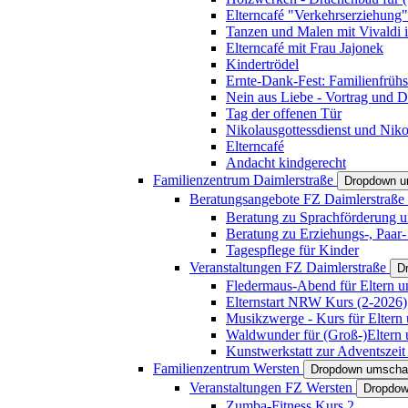
Elterncafé "Verkehrserziehung"
Tanzen und Malen mit Vivaldi in
Elterncafé mit Frau Jajonek
Kindertrödel
Ernte-Dank-Fest: Familienfrühs
Nein aus Liebe - Vortrag und D
Tag der offenen Tür
Nikolausgottessdienst und Niko
Elterncafé
Andacht kindgerecht
Familienzentrum Daimlerstraße
Dropdown u
Beratungsangebote FZ Daimlerstraße
Beratung zu Sprachförderung u
Beratung zu Erziehungs-, Paar
Tagespflege für Kinder
Veranstaltungen FZ Daimlerstraße
D
Fledermaus-Abend für Eltern u
Elternstart NRW Kurs (2-2026)
Musikzwerge - Kurs für Eltern 
Waldwunder für (Groß-)Eltern 
Kunstwerkstatt zur Adventszeit 
Familienzentrum Wersten
Dropdown umscha
Veranstaltungen FZ Wersten
Dropdow
Zumba-Fitness Kurs 2