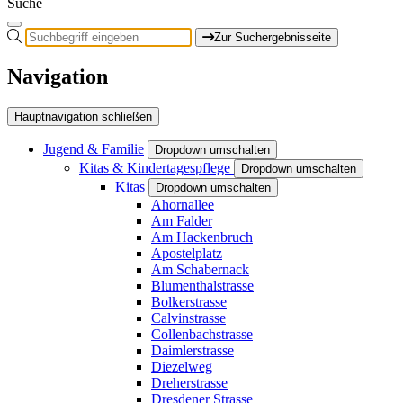
Suche
Zur Suchergebnisseite
Navigation
Hauptnavigation schließen
Jugend & Familie
Dropdown umschalten
Kitas & Kindertagespflege
Dropdown umschalten
Kitas
Dropdown umschalten
Ahornallee
Am Falder
Am Hackenbruch
Apostelplatz
Am Schabernack
Blumenthalstrasse
Bolkerstrasse
Calvinstrasse
Collenbachstrasse
Daimlerstrasse
Diezelweg
Dreherstrasse
Dresdener Strasse