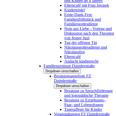
und Kinder ab 4 Jahren
Elterncafé mit Frau Jajonek
Kindertrödel
Ernte-Dank-Fest:
Familienfrühstück und
Familiengottesdienst
Nein aus Liebe - Vortrag und
Diskussion nach den Theorien
von Jesper Juul
Tag der offenen Tür
Nikolausgottessdienst und
Nikolausfest
Elterncafé
Andacht kindgerecht
Familienzentrum Daimlerstraße
Dropdown umschalten
Beratungsangebote FZ
Daimlerstraße
Dropdown umschalten
Beratung zu Sprachförderung
und logopädische Therapie
Beratung zu Erziehungs-,
Paar- und Lebensfragen
Tagespflege für Kinder
Veranstaltungen FZ Daimlerstraße