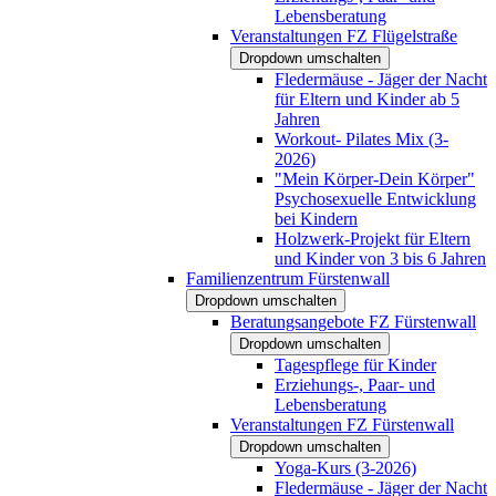
Lebensberatung
Veranstaltungen FZ Flügelstraße
Dropdown umschalten
Fledermäuse - Jäger der Nacht
für Eltern und Kinder ab 5
Jahren
Workout- Pilates Mix (3-
2026)
"Mein Körper-Dein Körper"
Psychosexuelle Entwicklung
bei Kindern
Holzwerk-Projekt für Eltern
und Kinder von 3 bis 6 Jahren
Familienzentrum Fürstenwall
Dropdown umschalten
Beratungsangebote FZ Fürstenwall
Dropdown umschalten
Tagespflege für Kinder
Erziehungs-, Paar- und
Lebensberatung
Veranstaltungen FZ Fürstenwall
Dropdown umschalten
Yoga-Kurs (3-2026)
Fledermäuse - Jäger der Nacht