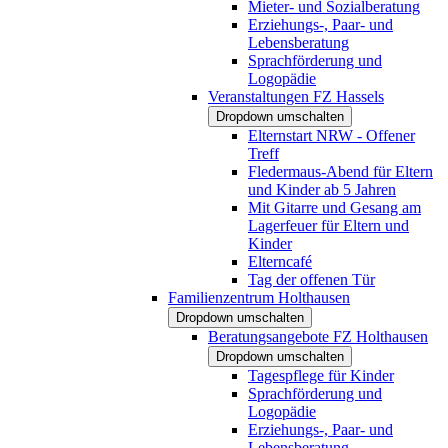
Mieter- und Sozialberatung
Erziehungs-, Paar- und
Lebensberatung
Sprachförderung und
Logopädie
Veranstaltungen FZ Hassels
Dropdown umschalten
Elternstart NRW - Offener
Treff
Fledermaus-Abend für Eltern
und Kinder ab 5 Jahren
Mit Gitarre und Gesang am
Lagerfeuer für Eltern und
Kinder
Elterncafé
Tag der offenen Tür
Familienzentrum Holthausen
Dropdown umschalten
Beratungsangebote FZ Holthausen
Dropdown umschalten
Tagespflege für Kinder
Sprachförderung und
Logopädie
Erziehungs-, Paar- und
Lebensberatung