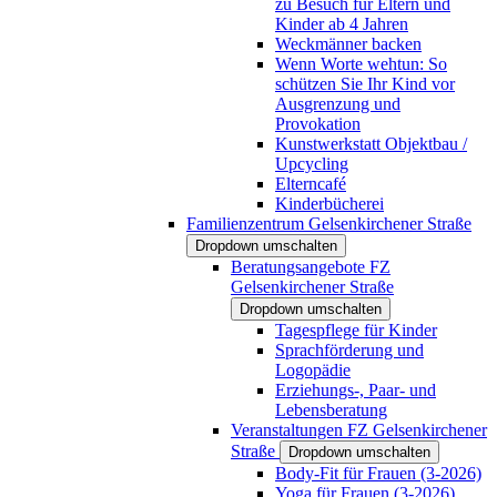
zu Besuch für Eltern und
Kinder ab 4 Jahren
Weckmänner backen
Wenn Worte wehtun: So
schützen Sie Ihr Kind vor
Ausgrenzung und
Provokation
Kunstwerkstatt Objektbau /
Upcycling
Elterncafé
Kinderbücherei
Familienzentrum Gelsenkirchener Straße
Dropdown umschalten
Beratungsangebote FZ
Gelsenkirchener Straße
Dropdown umschalten
Tagespflege für Kinder
Sprachförderung und
Logopädie
Erziehungs-, Paar- und
Lebensberatung
Veranstaltungen FZ Gelsenkirchener
Straße
Dropdown umschalten
Body-Fit für Frauen (3-2026)
Yoga für Frauen (3-2026)