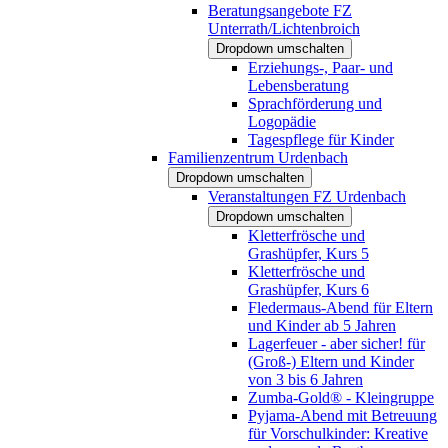
Beratungsangebote FZ
Unterrath/Lichtenbroich
Dropdown umschalten
Erziehungs-, Paar- und
Lebensberatung
Sprachförderung und
Logopädie
Tagespflege für Kinder
Familienzentrum Urdenbach
Dropdown umschalten
Veranstaltungen FZ Urdenbach
Dropdown umschalten
Kletterfrösche und
Grashüpfer, Kurs 5
Kletterfrösche und
Grashüpfer, Kurs 6
Fledermaus-Abend für Eltern
und Kinder ab 5 Jahren
Lagerfeuer - aber sicher! für
(Groß-) Eltern und Kinder
von 3 bis 6 Jahren
Zumba-Gold® - Kleingruppe
Pyjama-Abend mit Betreuung
für Vorschulkinder: Kreative