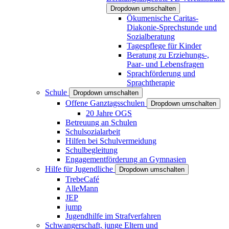
Dropdown umschalten
Ökumenische Caritas-
Diakonie-Sprechstunde und
Sozialberatung
Tagespflege für Kinder
Beratung zu Erziehungs-,
Paar- und Lebensfragen
Sprachförderung und
Sprachtherapie
Schule
Dropdown umschalten
Offene Ganztagsschulen
Dropdown umschalten
20 Jahre OGS
Betreuung an Schulen
Schulsozialarbeit
Hilfen bei Schulvermeidung
Schulbegleitung
Engagementförderung an Gymnasien
Hilfe für Jugendliche
Dropdown umschalten
TrebeCafé
AlleMann
JEP
jump
Jugendhilfe im Strafverfahren
Schwangerschaft, junge Eltern und