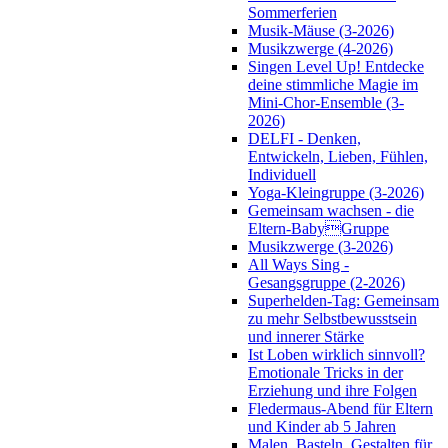
Sommerferien
Musik-Mäuse (3-2026)
Musikzwerge (4-2026)
Singen Level Up! Entdecke
deine stimmliche Magie im
Mini-Chor-Ensemble (3-
2026)
DELFI - Denken,
Entwickeln, Lieben, Fühlen,
Individuell
Yoga-Kleingruppe (3-2026)
Gemeinsam wachsen - die
Eltern-BabyGruppe
Musikzwerge (3-2026)
All Ways Sing -
Gesangsgruppe (2-2026)
Superhelden-Tag: Gemeinsam
zu mehr Selbstbewusstsein
und innerer Stärke
Ist Loben wirklich sinnvoll?
Emotionale Tricks in der
Erziehung und ihre Folgen
Fledermaus-Abend für Eltern
und Kinder ab 5 Jahren
Malen, Basteln, Gestalten für