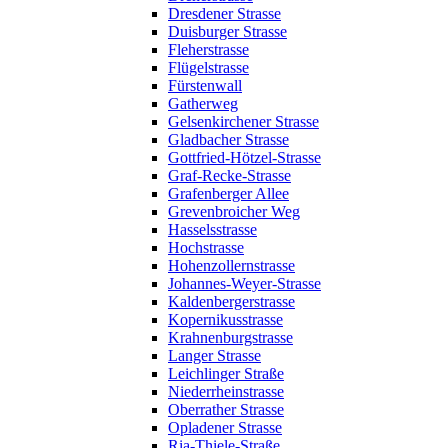
Dresdener Strasse
Duisburger Strasse
Fleherstrasse
Flügelstrasse
Fürstenwall
Gatherweg
Gelsenkirchener Strasse
Gladbacher Strasse
Gottfried-Hötzel-Strasse
Graf-Recke-Strasse
Grafenberger Allee
Grevenbroicher Weg
Hasselsstrasse
Hochstrasse
Hohenzollernstrasse
Johannes-Weyer-Strasse
Kaldenbergerstrasse
Kopernikusstrasse
Krahnenburgstrasse
Langer Strasse
Leichlinger Straße
Niederrheinstrasse
Oberrather Strasse
Opladener Strasse
Ria-Thiele-Straße