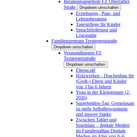
Beratungsangebote FZ Oberrather
Straße
Dropdown umschalten
Erziehungs-, Paar- und
Lebensberatung
Tagespflege für Kinder
Sprachförderung und
Logopädie
Familienzentrum Tersteegenstraße
Dropdown umschalten
Veranstaltungen FZ
Tersteegenstraße
Dropdown umschalten
Elterncafé
Holzwerken - Drachenbau für
(Groß-) Eltern und Kinder
von 3 bis 6 Jahren
Yoga in der Kleingruppe (2-
2026)
Superhelden-Tag: Gemeinsam
zu mehr Selbstbewusstsein
und innerer Stärke
Zwischen Tablet und
Spielplatz – digitale Medien
im Familienalltag Digitale
Medien im Alter von 0–6