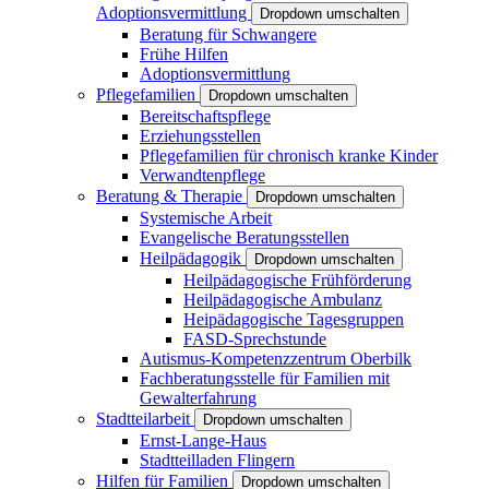
Adoptionsvermittlung
Dropdown umschalten
Beratung für Schwangere
Frühe Hilfen
Adoptionsvermittlung
Pflegefamilien
Dropdown umschalten
Bereitschaftspflege
Erziehungsstellen
Pflegefamilien für chronisch kranke Kinder
Verwandtenpflege
Beratung & Therapie
Dropdown umschalten
Systemische Arbeit
Evangelische Beratungsstellen
Heilpädagogik
Dropdown umschalten
Heilpädagogische Frühförderung
Heilpädagogische Ambulanz
Heipädagogische Tagesgruppen
FASD-Sprechstunde
Autismus-Kompetenzzentrum Oberbilk
Fachberatungsstelle für Familien mit
Gewalterfahrung
Stadtteilarbeit
Dropdown umschalten
Ernst-Lange-Haus
Stadtteilladen Flingern
Hilfen für Familien
Dropdown umschalten