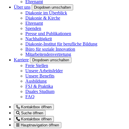
Ehrenamt
Über uns
Dropdown umschalten
Diakonie im Überblick
Diakonie & Kirche
Ehrenamt
Spenden
Presse und Publikationen
Nachhaltigkeit
Diakonie-Institut für berufliche Bildung
Büro für soziale Innovation
Mitarbeitendenvertretung
Karriere
Dropdown umschalten
Freie Stellen
Unsere Arbeitsfelder
Unsere Benefits
Ausbildung
FSJ & Praktika
Duales Studium
FAQ
Kontaktbox öffnen
Suche öffnen
Kontaktbox öffnen
Hauptnavigation öffnen