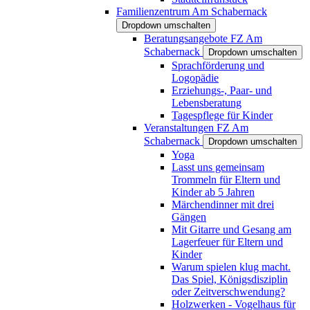
Familienzentrum Am Schabernack
Dropdown umschalten
Beratungsangebote FZ Am
Schabernack
Dropdown umschalten
Sprachförderung und
Logopädie
Erziehungs-, Paar- und
Lebensberatung
Tagespflege für Kinder
Veranstaltungen FZ Am
Schabernack
Dropdown umschalten
Yoga
Lasst uns gemeinsam
Trommeln für Eltern und
Kinder ab 5 Jahren
Märchendinner mit drei
Gängen
Mit Gitarre und Gesang am
Lagerfeuer für Eltern und
Kinder
Warum spielen klug macht.
Das Spiel, Königsdisziplin
oder Zeitverschwendung?
Holzwerken - Vogelhaus für