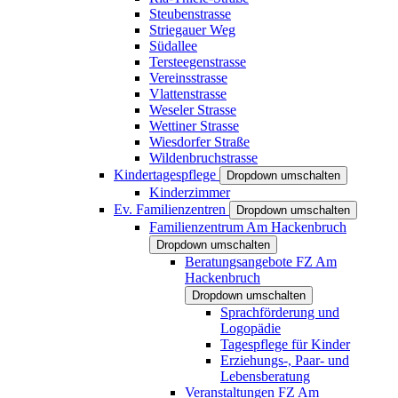
Steubenstrasse
Striegauer Weg
Südallee
Tersteegenstrasse
Vereinsstrasse
Vlattenstrasse
Weseler Strasse
Wettiner Strasse
Wiesdorfer Straße
Wildenbruchstrasse
Kindertagespflege
Dropdown umschalten
Kinderzimmer
Ev. Familienzentren
Dropdown umschalten
Familienzentrum Am Hackenbruch
Dropdown umschalten
Beratungsangebote FZ Am
Hackenbruch
Dropdown umschalten
Sprachförderung und
Logopädie
Tagespflege für Kinder
Erziehungs-, Paar- und
Lebensberatung
Veranstaltungen FZ Am