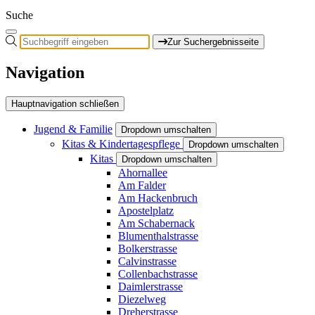
Suche
Zur Suchergebnisseite
Navigation
Hauptnavigation schließen
Jugend & Familie
Dropdown umschalten
Kitas & Kindertagespflege
Dropdown umschalten
Kitas
Dropdown umschalten
Ahornallee
Am Falder
Am Hackenbruch
Apostelplatz
Am Schabernack
Blumenthalstrasse
Bolkerstrasse
Calvinstrasse
Collenbachstrasse
Daimlerstrasse
Diezelweg
Dreherstrasse