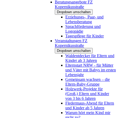
Beratungsangebote FZ
Kopernikusstraße
Dropdown umschalten
Erziehungs-, Paar- und
Lebensberatung
Sprachförderung und
Logopädie
Tagespflege für Kinder
Veranstaltungen FZ
Kopernikusstraße
Dropdown umschalten
Waldentdecker für Eltern und
Kinder ab 3 Jahren
Elternstart NRW - für Mütter
und Väter mit Babys im ersten
Lebensjahr
Gemeinsam wachsen – die
Eltern-Baby-Gruppe
Holzwerk-Projekte für
(Groß-) Eltern und Kinder
von 3 bis 6 Jahren
Fledermaus-Abend für Eltern
und Kinder ab 5 Jahren
Warum hört mein Kind mir
nicht zu?