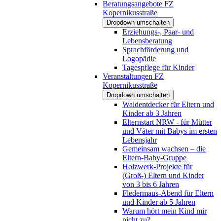
Beratungsangebote FZ
Kopernikusstraße
Dropdown umschalten
Erziehungs-, Paar- und
Lebensberatung
Sprachförderung und
Logopädie
Tagespflege für Kinder
Veranstaltungen FZ
Kopernikusstraße
Dropdown umschalten
Waldentdecker für Eltern und
Kinder ab 3 Jahren
Elternstart NRW - für Mütter
und Väter mit Babys im ersten
Lebensjahr
Gemeinsam wachsen – die
Eltern-Baby-Gruppe
Holzwerk-Projekte für
(Groß-) Eltern und Kinder
von 3 bis 6 Jahren
Fledermaus-Abend für Eltern
und Kinder ab 5 Jahren
Warum hört mein Kind mir
nicht zu?