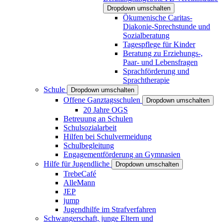
Dropdown umschalten
Ökumenische Caritas-
Diakonie-Sprechstunde und
Sozialberatung
Tagespflege für Kinder
Beratung zu Erziehungs-,
Paar- und Lebensfragen
Sprachförderung und
Sprachtherapie
Schule
Dropdown umschalten
Offene Ganztagsschulen
Dropdown umschalten
20 Jahre OGS
Betreuung an Schulen
Schulsozialarbeit
Hilfen bei Schulvermeidung
Schulbegleitung
Engagementförderung an Gymnasien
Hilfe für Jugendliche
Dropdown umschalten
TrebeCafé
AlleMann
JEP
jump
Jugendhilfe im Strafverfahren
Schwangerschaft, junge Eltern und