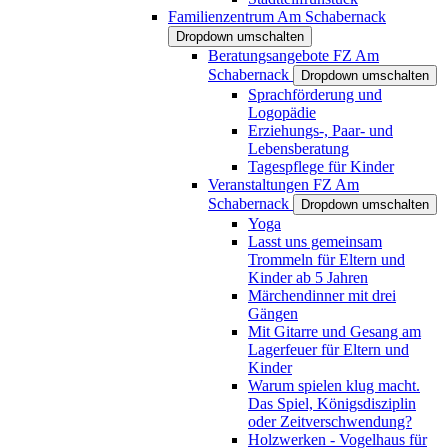
Familienzentrum Am Schabernack
Dropdown umschalten
Beratungsangebote FZ Am
Schabernack
Dropdown umschalten
Sprachförderung und
Logopädie
Erziehungs-, Paar- und
Lebensberatung
Tagespflege für Kinder
Veranstaltungen FZ Am
Schabernack
Dropdown umschalten
Yoga
Lasst uns gemeinsam
Trommeln für Eltern und
Kinder ab 5 Jahren
Märchendinner mit drei
Gängen
Mit Gitarre und Gesang am
Lagerfeuer für Eltern und
Kinder
Warum spielen klug macht.
Das Spiel, Königsdisziplin
oder Zeitverschwendung?
Holzwerken - Vogelhaus für