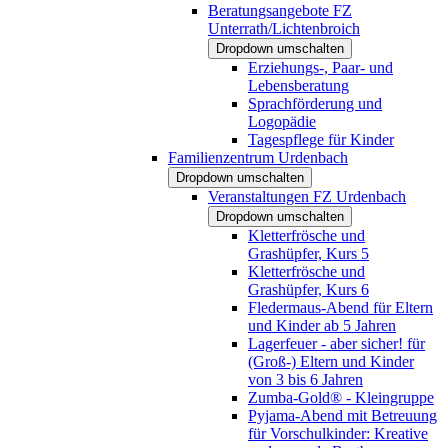
Beratungsangebote FZ
Unterrath/Lichtenbroich
Dropdown umschalten
Erziehungs-, Paar- und
Lebensberatung
Sprachförderung und
Logopädie
Tagespflege für Kinder
Familienzentrum Urdenbach
Dropdown umschalten
Veranstaltungen FZ Urdenbach
Dropdown umschalten
Kletterfrösche und
Grashüpfer, Kurs 5
Kletterfrösche und
Grashüpfer, Kurs 6
Fledermaus-Abend für Eltern
und Kinder ab 5 Jahren
Lagerfeuer - aber sicher! für
(Groß-) Eltern und Kinder
von 3 bis 6 Jahren
Zumba-Gold® - Kleingruppe
Pyjama-Abend mit Betreuung
für Vorschulkinder: Kreative