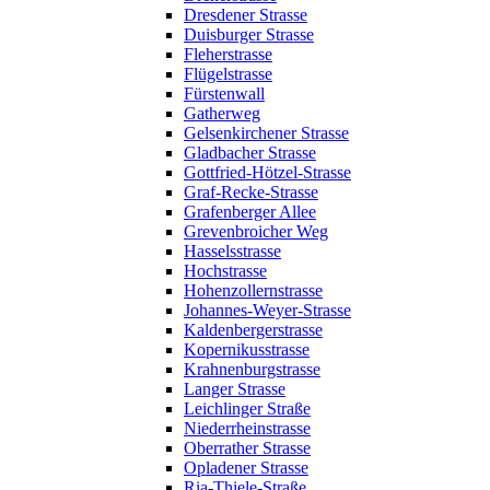
Dresdener Strasse
Duisburger Strasse
Fleherstrasse
Flügelstrasse
Fürstenwall
Gatherweg
Gelsenkirchener Strasse
Gladbacher Strasse
Gottfried-Hötzel-Strasse
Graf-Recke-Strasse
Grafenberger Allee
Grevenbroicher Weg
Hasselsstrasse
Hochstrasse
Hohenzollernstrasse
Johannes-Weyer-Strasse
Kaldenbergerstrasse
Kopernikusstrasse
Krahnenburgstrasse
Langer Strasse
Leichlinger Straße
Niederrheinstrasse
Oberrather Strasse
Opladener Strasse
Ria-Thiele-Straße