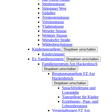
Steubenstrasse
Striegauer Weg
Südallee
Tersteegenstrasse
Vereinsstrasse
Vlattenstrasse
Weseler Strasse
Wettiner Strasse
Wiesdorfer Straße
Wildenbruchstrasse
Kindertagespflege
Dropdown umschalten
Kinderzimmer
Ev. Familienzentren
Dropdown umschalten
Familienzentrum Am Hackenbruch
Dropdown umschalten
Beratungsangebote FZ Am
Hackenbruch
Dropdown umschalten
Sprachförderung und
Logopädie
Tagespflege für Kinder
Erziehungs-, Paar- und
Lebensberatung
Veranstaltungen FZ Am