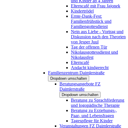
und Kinder ab 4 Jahren
Elterncafé mit Frau Jajonek
Kindertrödel
Ernte-Dank-Fest:
Familienfrühstück und
Familiengottesdienst
Nein aus Liebe - Vortrag und
Diskussion nach den Theorien
von Jesper Juul
Tag der offenen Tür
Nikolausgottessdienst und
Nikolausfest
Elterncafé
Andacht kindgerecht
Familienzentrum Daimlerstraße
Dropdown umschalten
Beratungsangebote FZ
Daimlerstraße
Dropdown umschalten
Beratung zu Sprachförderung
und logopädische Therapie
Beratung zu Erziehungs-,
Paar- und Lebensfragen
Tagespflege für Kinder
Veranstaltungen FZ Daimlerstraße