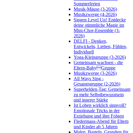
Sommerferien
Musik-Mäuse (3-2026)
Musikzwerge (4-2026)
Singen Level Up! Entdecke
deine stimmliche Magie im
Mini-Chor-Ensemble (3-
2026)
DELFI - Denken,
Entwickeln, Lieben, Fühlen,
Individuell
Yoga-Kleingruppe (3-2026)
Gemeinsam wachsen - die
Eltern-BabyGruppe
Musikzwerge (3-2026)
All Ways Sing -
Gesangsgruppe (2-2026)
Superhelden-Tag: Gemeinsam
zu mehr Selbstbewusstsein
und innerer Stärke
Ist Loben wirklich sinnvoll?
Emotionale Tricks in der
Erziehung und ihre Folgen
Fledermaus-Abend für Eltern
und Kinder ab 5 Jahren
Malen, Basteln, Gestalten für