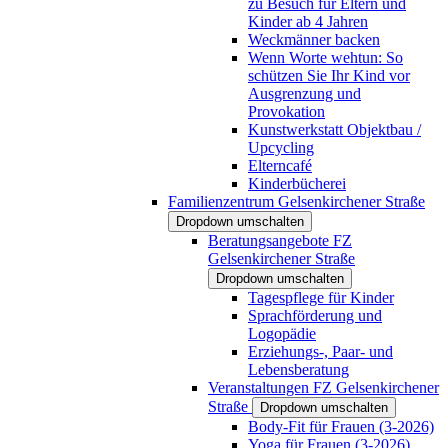
zu Besuch für Eltern und
Kinder ab 4 Jahren
Weckmänner backen
Wenn Worte wehtun: So
schützen Sie Ihr Kind vor
Ausgrenzung und
Provokation
Kunstwerkstatt Objektbau /
Upcycling
Elterncafé
Kinderbücherei
Familienzentrum Gelsenkirchener Straße
Dropdown umschalten
Beratungsangebote FZ
Gelsenkirchener Straße
Dropdown umschalten
Tagespflege für Kinder
Sprachförderung und
Logopädie
Erziehungs-, Paar- und
Lebensberatung
Veranstaltungen FZ Gelsenkirchener
Straße
Dropdown umschalten
Body-Fit für Frauen (3-2026)
Yoga für Frauen (3-2026)