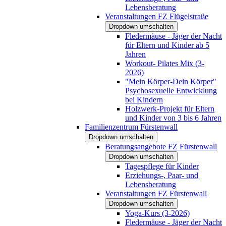
Lebensberatung
Veranstaltungen FZ Flügelstraße
Dropdown umschalten
Fledermäuse - Jäger der Nacht
für Eltern und Kinder ab 5
Jahren
Workout- Pilates Mix (3-
2026)
"Mein Körper-Dein Körper"
Psychosexuelle Entwicklung
bei Kindern
Holzwerk-Projekt für Eltern
und Kinder von 3 bis 6 Jahren
Familienzentrum Fürstenwall
Dropdown umschalten
Beratungsangebote FZ Fürstenwall
Dropdown umschalten
Tagespflege für Kinder
Erziehungs-, Paar- und
Lebensberatung
Veranstaltungen FZ Fürstenwall
Dropdown umschalten
Yoga-Kurs (3-2026)
Fledermäuse - Jäger der Nacht