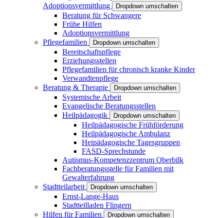
Adoptionsvermittlung
Dropdown umschalten
Beratung für Schwangere
Frühe Hilfen
Adoptionsvermittlung
Pflegefamilien
Dropdown umschalten
Bereitschaftspflege
Erziehungsstellen
Pflegefamilien für chronisch kranke Kinder
Verwandtenpflege
Beratung & Therapie
Dropdown umschalten
Systemische Arbeit
Evangelische Beratungsstellen
Heilpädagogik
Dropdown umschalten
Heilpädagogische Frühförderung
Heilpädagogische Ambulanz
Heipädagogische Tagesgruppen
FASD-Sprechstunde
Autismus-Kompetenzzentrum Oberbilk
Fachberatungsstelle für Familien mit
Gewalterfahrung
Stadtteilarbeit
Dropdown umschalten
Ernst-Lange-Haus
Stadtteilladen Flingern
Hilfen für Familien
Dropdown umschalten