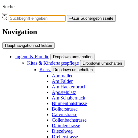
Suche
Zur Suchergebnisseite
Navigation
Hauptnavigation schließen
Jugend & Familie
Dropdown umschalten
Kitas & Kindertagespflege
Dropdown umschalten
Kitas
Dropdown umschalten
Ahornallee
Am Falder
Am Hackenbruch
Apostelplatz
Am Schabernack
Blumenthalstrasse
Bolkerstrasse
Calvinstrasse
Collenbachstrasse
Daimlerstrasse
Diezelweg
Dreherstrasse