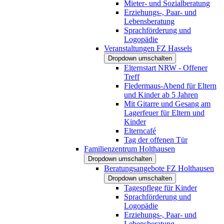
Mieter- und Sozialberatung
Erziehungs-, Paar- und
Lebensberatung
Sprachförderung und
Logopädie
Veranstaltungen FZ Hassels
Dropdown umschalten
Elternstart NRW - Offener
Treff
Fledermaus-Abend für Eltern
und Kinder ab 5 Jahren
Mit Gitarre und Gesang am
Lagerfeuer für Eltern und
Kinder
Elterncafé
Tag der offenen Tür
Familienzentrum Holthausen
Dropdown umschalten
Beratungsangebote FZ Holthausen
Dropdown umschalten
Tagespflege für Kinder
Sprachförderung und
Logopädie
Erziehungs-, Paar- und
Lebensberatung