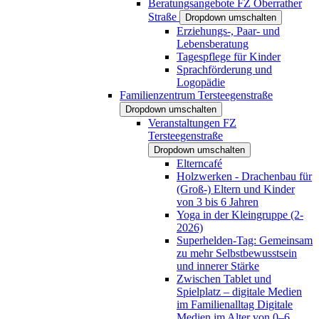
Beratungsangebote FZ Oberrather
Straße
Dropdown umschalten
Erziehungs-, Paar- und
Lebensberatung
Tagespflege für Kinder
Sprachförderung und
Logopädie
Familienzentrum Tersteegenstraße
Dropdown umschalten
Veranstaltungen FZ
Tersteegenstraße
Dropdown umschalten
Elterncafé
Holzwerken - Drachenbau für
(Groß-) Eltern und Kinder
von 3 bis 6 Jahren
Yoga in der Kleingruppe (2-
2026)
Superhelden-Tag: Gemeinsam
zu mehr Selbstbewusstsein
und innerer Stärke
Zwischen Tablet und
Spielplatz – digitale Medien
im Familienalltag Digitale
Medien im Alter von 0–6