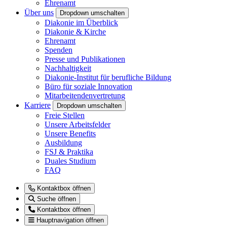
Ehrenamt
Über uns
Dropdown umschalten
Diakonie im Überblick
Diakonie & Kirche
Ehrenamt
Spenden
Presse und Publikationen
Nachhaltigkeit
Diakonie-Institut für berufliche Bildung
Büro für soziale Innovation
Mitarbeitendenvertretung
Karriere
Dropdown umschalten
Freie Stellen
Unsere Arbeitsfelder
Unsere Benefits
Ausbildung
FSJ & Praktika
Duales Studium
FAQ
Kontaktbox öffnen
Suche öffnen
Kontaktbox öffnen
Hauptnavigation öffnen