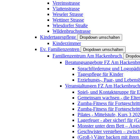
Vereinsstrasse
Vlattenstrasse
Weseler Strasse
Wettiner Strasse
Wiesdorfer Straße
Wildenbruchstrasse
Kindertagespflege
Dropdown umschalten
Kinderzimmer
Ev. Familienzentren
Dropdown umschalten
Familienzentrum Am Hackenbruch
Dropdo
Beratungsangebote FZ Am Hackenb
Sprachförderung und Logopädi
Tagespflege für Kinder
Erziehungs-, Paar- und Lebens
Veranstaltungen FZ Am Hackenbruc
Spiel- und Kontaktgruppe für E
Gemeinsam wachsen - die Elte
Zumba-Fitness für Fortgeschrit
Zumba-Fitness für Fortgeschrit
Pilates - Mittelstufe, Kurs 3 20
Lagerfeuer - aber sicher! für (
Monster unter dem Bett – Ängst
Geschwister verstehen – zwisc
(Groß-) Väter backen mit ihren