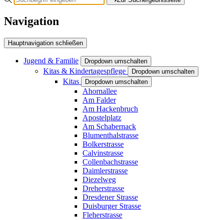
Navigation
Hauptnavigation schließen
Jugend & Familie
Dropdown umschalten
Kitas & Kindertagespflege
Dropdown umschalten
Kitas
Dropdown umschalten
Ahornallee
Am Falder
Am Hackenbruch
Apostelplatz
Am Schabernack
Blumenthalstrasse
Bolkerstrasse
Calvinstrasse
Collenbachstrasse
Daimlerstrasse
Diezelweg
Dreherstrasse
Dresdener Strasse
Duisburger Strasse
Fleherstrasse