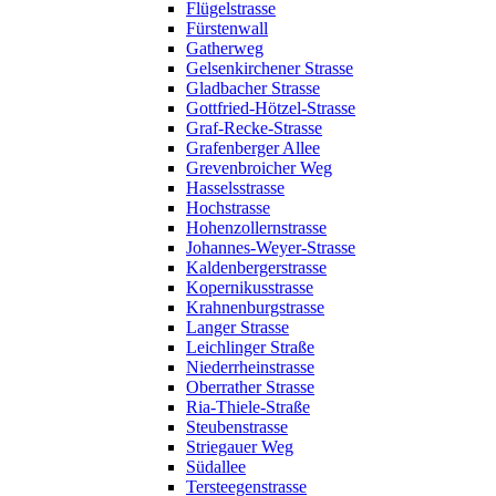
Flügelstrasse
Fürstenwall
Gatherweg
Gelsenkirchener Strasse
Gladbacher Strasse
Gottfried-Hötzel-Strasse
Graf-Recke-Strasse
Grafenberger Allee
Grevenbroicher Weg
Hasselsstrasse
Hochstrasse
Hohenzollernstrasse
Johannes-Weyer-Strasse
Kaldenbergerstrasse
Kopernikusstrasse
Krahnenburgstrasse
Langer Strasse
Leichlinger Straße
Niederrheinstrasse
Oberrather Strasse
Ria-Thiele-Straße
Steubenstrasse
Striegauer Weg
Südallee
Tersteegenstrasse