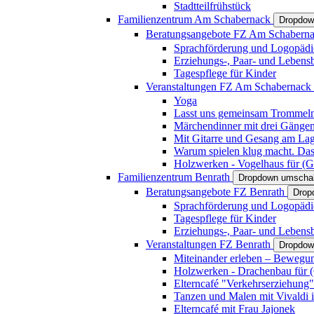
Stadtteilfrühstück
Familienzentrum Am Schabernack
Dropdow
Beratungsangebote FZ Am Schabern
Sprachförderung und Logopädi
Erziehungs-, Paar- und Lebens
Tagespflege für Kinder
Veranstaltungen FZ Am Schabernack
Yoga
Lasst uns gemeinsam Trommeln 
Märchendinner mit drei Gänge
Mit Gitarre und Gesang am Lage
Warum spielen klug macht. Das
Holzwerken - Vogelhaus für (Gr
Familienzentrum Benrath
Dropdown umschal
Beratungsangebote FZ Benrath
Drop
Sprachförderung und Logopädi
Tagespflege für Kinder
Erziehungs-, Paar- und Lebens
Veranstaltungen FZ Benrath
Dropdow
Miteinander erleben – Bewegung
Holzwerken - Drachenbau für (G
Elterncafé "Verkehrserziehung"
Tanzen und Malen mit Vivaldi in
Elterncafé mit Frau Jajonek