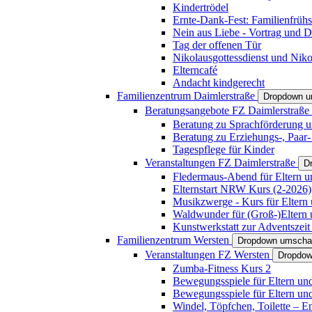
Kindertrödel
Ernte-Dank-Fest: Familienfrühs
Nein aus Liebe - Vortrag und D
Tag der offenen Tür
Nikolausgottessdienst und Niko
Elterncafé
Andacht kindgerecht
Familienzentrum Daimlerstraße
Dropdown u
Beratungsangebote FZ Daimlerstraße
Beratung zu Sprachförderung u
Beratung zu Erziehungs-, Paar
Tagespflege für Kinder
Veranstaltungen FZ Daimlerstraße
D
Fledermaus-Abend für Eltern u
Elternstart NRW Kurs (2-2026)
Musikzwerge - Kurs für Eltern 
Waldwunder für (Groß-)Eltern 
Kunstwerkstatt zur Adventszeit 
Familienzentrum Wersten
Dropdown umscha
Veranstaltungen FZ Wersten
Dropdow
Zumba-Fitness Kurs 2
Bewegungsspiele für Eltern un
Bewegungsspiele für Eltern un
Windel, Töpfchen, Toilette – E