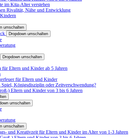
e im Kita-Alter verstehen
hen Rivalität, Nähe und Entwicklung
 Kindern
n umschalten
ack
Dropdown umschalten
e
beratung
Dropdown umschalten
für Eltern und Kinder ab 5 Jahren
n
rfeuer für Eltern und Kinder
 Spiel, Königsdisziplin oder Zeitverschwendung?
oß-) Eltern und Kinder von 3 bis 6 Jahren
ten
down umschalten
e
beratung
n umschalten
s- und Kreativzeit für Eltern und Kinder im Alter von 1-3 Jahren
roß-) Eltern und Kinder von 3 bis 6 Jahren