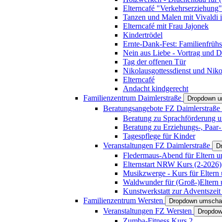
Elterncafé "Verkehrserziehung"
Tanzen und Malen mit Vivaldi in
Elterncafé mit Frau Jajonek
Kindertrödel
Ernte-Dank-Fest: Familienfrühs
Nein aus Liebe - Vortrag und D
Tag der offenen Tür
Nikolausgottessdienst und Niko
Elterncafé
Andacht kindgerecht
Familienzentrum Daimlerstraße
Dropdown u
Beratungsangebote FZ Daimlerstraße
Beratung zu Sprachförderung u
Beratung zu Erziehungs-, Paar
Tagespflege für Kinder
Veranstaltungen FZ Daimlerstraße
D
Fledermaus-Abend für Eltern u
Elternstart NRW Kurs (2-2026)
Musikzwerge - Kurs für Eltern 
Waldwunder für (Groß-)Eltern 
Kunstwerkstatt zur Adventszeit 
Familienzentrum Wersten
Dropdown umscha
Veranstaltungen FZ Wersten
Dropdow
Zumba-Fitness Kurs 2