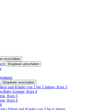
wn umschalten
ruch
Dropdown umschalten
e
beratung
h
Dropdown umschalten
ltern und Kinder von 1 bis 3 Jahren, Kurs 3
rn-Baby-Gruppe, Kurs 4
tene, Kurs 5
tene, Kurs 6
26
Groß-) Eltern und Kinder von 3 bis 6 Jahren