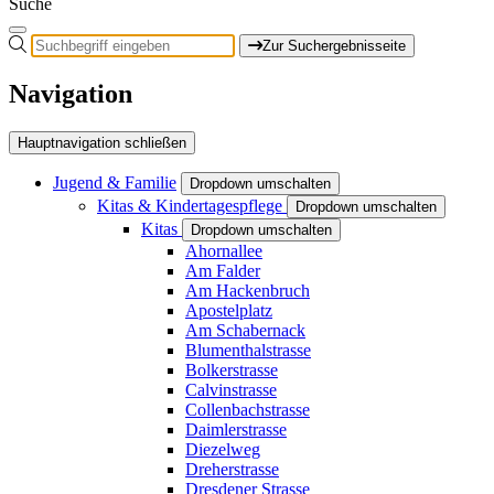
Suche
Zur Suchergebnisseite
Navigation
Hauptnavigation schließen
Jugend & Familie
Dropdown umschalten
Kitas & Kindertagespflege
Dropdown umschalten
Kitas
Dropdown umschalten
Ahornallee
Am Falder
Am Hackenbruch
Apostelplatz
Am Schabernack
Blumenthalstrasse
Bolkerstrasse
Calvinstrasse
Collenbachstrasse
Daimlerstrasse
Diezelweg
Dreherstrasse
Dresdener Strasse