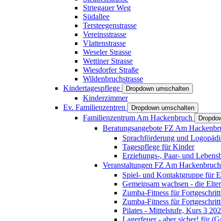
Striegauer Weg
Südallee
Tersteegenstrasse
Vereinsstrasse
Vlattenstrasse
Weseler Strasse
Wettiner Strasse
Wiesdorfer Straße
Wildenbruchstrasse
Kindertagespflege
Dropdown umschalten
Kinderzimmer
Ev. Familienzentren
Dropdown umschalten
Familienzentrum Am Hackenbruch
Dropdo
Beratungsangebote FZ Am Hackenb
Sprachförderung und Logopädi
Tagespflege für Kinder
Erziehungs-, Paar- und Lebens
Veranstaltungen FZ Am Hackenbruc
Spiel- und Kontaktgruppe für E
Gemeinsam wachsen - die Elte
Zumba-Fitness für Fortgeschrit
Zumba-Fitness für Fortgeschrit
Pilates - Mittelstufe, Kurs 3 20
Lagerfeuer - aber sicher! für (