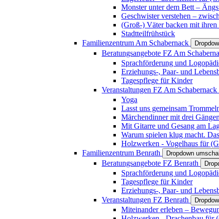
Monster unter dem Bett – Ängst
Geschwister verstehen – zwisc
(Groß-) Väter backen mit ihren
Stadtteilfrühstück
Familienzentrum Am Schabernack
Dropdow
Beratungsangebote FZ Am Schabern
Sprachförderung und Logopädi
Erziehungs-, Paar- und Lebens
Tagespflege für Kinder
Veranstaltungen FZ Am Schabernack
Yoga
Lasst uns gemeinsam Trommeln 
Märchendinner mit drei Gänge
Mit Gitarre und Gesang am Lage
Warum spielen klug macht. Das
Holzwerken - Vogelhaus für (Gr
Familienzentrum Benrath
Dropdown umschal
Beratungsangebote FZ Benrath
Drop
Sprachförderung und Logopädi
Tagespflege für Kinder
Erziehungs-, Paar- und Lebens
Veranstaltungen FZ Benrath
Dropdow
Miteinander erleben – Bewegung
Holzwerken - Drachenbau für (G