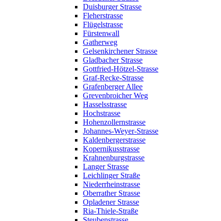
Duisburger Strasse
Fleherstrasse
Flügelstrasse
Fürstenwall
Gatherweg
Gelsenkirchener Strasse
Gladbacher Strasse
Gottfried-Hötzel-Strasse
Graf-Recke-Strasse
Grafenberger Allee
Grevenbroicher Weg
Hasselsstrasse
Hochstrasse
Hohenzollernstrasse
Johannes-Weyer-Strasse
Kaldenbergerstrasse
Kopernikusstrasse
Krahnenburgstrasse
Langer Strasse
Leichlinger Straße
Niederrheinstrasse
Oberrather Strasse
Opladener Strasse
Ria-Thiele-Straße
Steubenstrasse