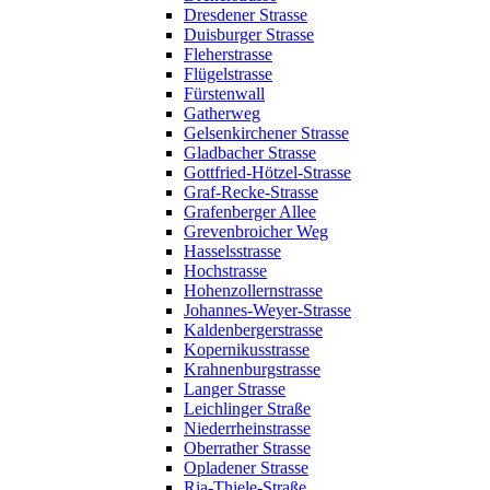
Dresdener Strasse
Duisburger Strasse
Fleherstrasse
Flügelstrasse
Fürstenwall
Gatherweg
Gelsenkirchener Strasse
Gladbacher Strasse
Gottfried-Hötzel-Strasse
Graf-Recke-Strasse
Grafenberger Allee
Grevenbroicher Weg
Hasselsstrasse
Hochstrasse
Hohenzollernstrasse
Johannes-Weyer-Strasse
Kaldenbergerstrasse
Kopernikusstrasse
Krahnenburgstrasse
Langer Strasse
Leichlinger Straße
Niederrheinstrasse
Oberrather Strasse
Opladener Strasse
Ria-Thiele-Straße