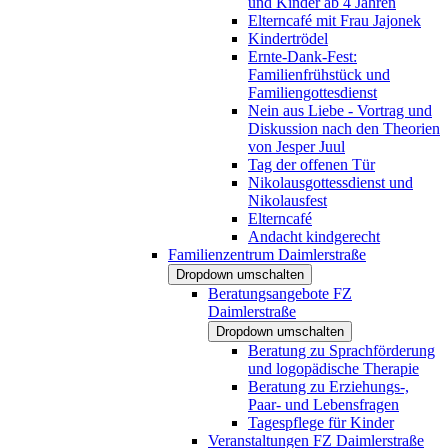
und Kinder ab 4 Jahren
Elterncafé mit Frau Jajonek
Kindertrödel
Ernte-Dank-Fest:
Familienfrühstück und
Familiengottesdienst
Nein aus Liebe - Vortrag und
Diskussion nach den Theorien
von Jesper Juul
Tag der offenen Tür
Nikolausgottessdienst und
Nikolausfest
Elterncafé
Andacht kindgerecht
Familienzentrum Daimlerstraße
Dropdown umschalten
Beratungsangebote FZ
Daimlerstraße
Dropdown umschalten
Beratung zu Sprachförderung
und logopädische Therapie
Beratung zu Erziehungs-,
Paar- und Lebensfragen
Tagespflege für Kinder
Veranstaltungen FZ Daimlerstraße