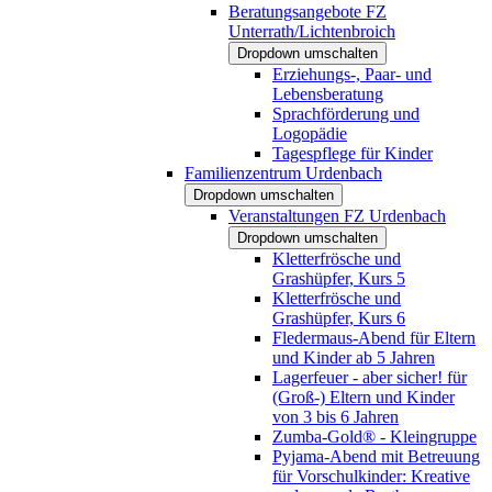
Beratungsangebote FZ
Unterrath/Lichtenbroich
Dropdown umschalten
Erziehungs-, Paar- und
Lebensberatung
Sprachförderung und
Logopädie
Tagespflege für Kinder
Familienzentrum Urdenbach
Dropdown umschalten
Veranstaltungen FZ Urdenbach
Dropdown umschalten
Kletterfrösche und
Grashüpfer, Kurs 5
Kletterfrösche und
Grashüpfer, Kurs 6
Fledermaus-Abend für Eltern
und Kinder ab 5 Jahren
Lagerfeuer - aber sicher! für
(Groß-) Eltern und Kinder
von 3 bis 6 Jahren
Zumba-Gold® - Kleingruppe
Pyjama-Abend mit Betreuung
für Vorschulkinder: Kreative