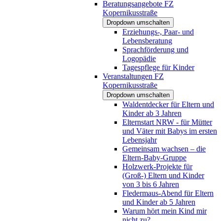
Beratungsangebote FZ
Kopernikusstraße
Dropdown umschalten
Erziehungs-, Paar- und
Lebensberatung
Sprachförderung und
Logopädie
Tagespflege für Kinder
Veranstaltungen FZ
Kopernikusstraße
Dropdown umschalten
Waldentdecker für Eltern und
Kinder ab 3 Jahren
Elternstart NRW - für Mütter
und Väter mit Babys im ersten
Lebensjahr
Gemeinsam wachsen – die
Eltern-Baby-Gruppe
Holzwerk-Projekte für
(Groß-) Eltern und Kinder
von 3 bis 6 Jahren
Fledermaus-Abend für Eltern
und Kinder ab 5 Jahren
Warum hört mein Kind mir
nicht zu?