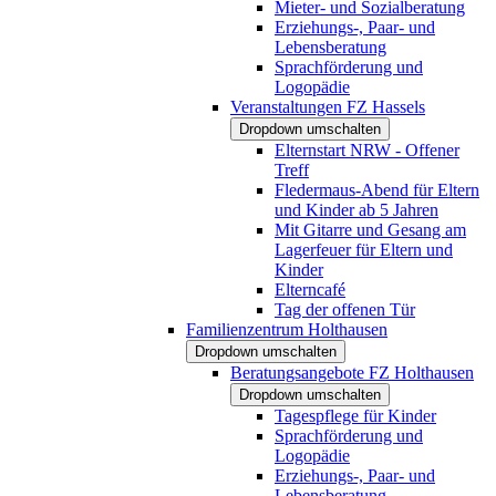
Mieter- und Sozialberatung
Erziehungs-, Paar- und
Lebensberatung
Sprachförderung und
Logopädie
Veranstaltungen FZ Hassels
Dropdown umschalten
Elternstart NRW - Offener
Treff
Fledermaus-Abend für Eltern
und Kinder ab 5 Jahren
Mit Gitarre und Gesang am
Lagerfeuer für Eltern und
Kinder
Elterncafé
Tag der offenen Tür
Familienzentrum Holthausen
Dropdown umschalten
Beratungsangebote FZ Holthausen
Dropdown umschalten
Tagespflege für Kinder
Sprachförderung und
Logopädie
Erziehungs-, Paar- und
Lebensberatung