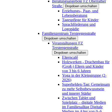
Beratungsangebote FZ Oberrather
Straße
Dropdown umschalten
Erziehungs-, Paar- und
Lebensberatung
Tagespflege für Kinder
Sprachförderung und
Logopädie
Familienzentrum Tersteegenstraße
Dropdown umschalten
Veranstaltungen FZ
Tersteegenstraße
Dropdown umschalten
Elterncafé
Holzwerken - Drachenbau für
(Groß-) Eltern und Kinder
von 3 bis 6 Jahren
Yoga in der Kleingruppe (2-
2026)
Superhelden-Tag: Gemeinsam
zu mehr Selbstbewusstsein
und innerer Stärke
Zwischen Tablet und
Spielplatz – digitale Medien
im Familienalltag Digitale
Medien im Alter von 0–6