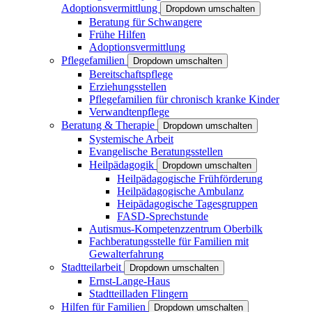
Adoptionsvermittlung
Dropdown umschalten
Beratung für Schwangere
Frühe Hilfen
Adoptionsvermittlung
Pflegefamilien
Dropdown umschalten
Bereitschaftspflege
Erziehungsstellen
Pflegefamilien für chronisch kranke Kinder
Verwandtenpflege
Beratung & Therapie
Dropdown umschalten
Systemische Arbeit
Evangelische Beratungsstellen
Heilpädagogik
Dropdown umschalten
Heilpädagogische Frühförderung
Heilpädagogische Ambulanz
Heipädagogische Tagesgruppen
FASD-Sprechstunde
Autismus-Kompetenzzentrum Oberbilk
Fachberatungsstelle für Familien mit
Gewalterfahrung
Stadtteilarbeit
Dropdown umschalten
Ernst-Lange-Haus
Stadtteilladen Flingern
Hilfen für Familien
Dropdown umschalten