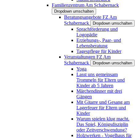
Familienzentrum Am Schabernack
Dropdown umschalten
Beratungsangebote FZ Am
Schabernack
Dropdown umschalten
Sprachförderung und
Logopädie
Erziehungs-, Paar- und
Lebensberatung
Tagespflege für Kinder
Veranstaltungen FZ Am
Schabernack
Dropdown umschalten
Yoga
Lasst uns gemeinsam
Trommeln für Eltern und
Kinder ab 5 Jahren
Märchendinner mit drei
Gängen
Mit Gitarre und Gesang am
Lagerfeuer für Eltern und
Kinder
Warum spielen klug macht.
Das Spiel, Königsdisziplin
oder Zeitverschwendung?
Holzwerken - Vogelhaus für