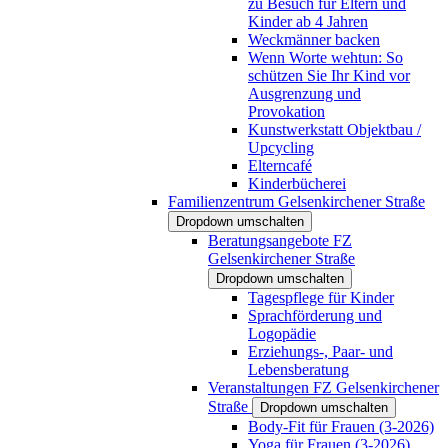
zu Besuch für Eltern und
Kinder ab 4 Jahren
Weckmänner backen
Wenn Worte wehtun: So
schützen Sie Ihr Kind vor
Ausgrenzung und
Provokation
Kunstwerkstatt Objektbau /
Upcycling
Elterncafé
Kinderbücherei
Familienzentrum Gelsenkirchener Straße
Dropdown umschalten
Beratungsangebote FZ
Gelsenkirchener Straße
Dropdown umschalten
Tagespflege für Kinder
Sprachförderung und
Logopädie
Erziehungs-, Paar- und
Lebensberatung
Veranstaltungen FZ Gelsenkirchener
Straße
Dropdown umschalten
Body-Fit für Frauen (3-2026)
Yoga für Frauen (3-2026)