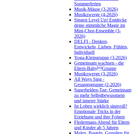
Sommerferien
Musik-Mäuse (3-2026)
Musikzwerge (4-2026)
Singen Level Up! Entdecke
deine stimmliche Magie im
Mini-Chor-Ensemble (3-
2026)
DELFI - Denken,
Entwickeln, Lieben, Fühlen,
Individuell
Yoga-Kleingruppe (3-2026)
Gemeinsam wachsen - die
Eltern-BabyGruppe
Musikzwerge (3-2026)
All Ways Sing -
Gesangsgruppe (2-2026)
Superhelden-Tag: Gemeinsam
zu mehr Selbstbewusstsein
und innerer Stärke
Ist Loben wirklich sinnvoll?
Emotionale Tricks in der
Erziehung und ihre Folgen
Fledermaus-Abend für Eltern
und Kinder ab 5 Jahren
Malen, Basteln, Gestalten für