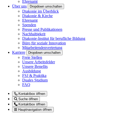
Ehrenamt
Über uns
Dropdown umschalten
Diakonie im Überblick
Diakonie & Kirche
Ehrenamt
Spenden
Presse und Publikationen
Nachhaltigkeit
Diakonie-Institut für berufliche Bildung
Büro für soziale Innovation
Mitarbeitendenvertretung
Karriere
Dropdown umschalten
Freie Stellen
Unsere Arbeitsfelder
Unsere Benefits
Ausbildung
FSJ & Praktika
Duales Studium
FAQ
Kontaktbox öffnen
Suche öffnen
Kontaktbox öffnen
Hauptnavigation öffnen