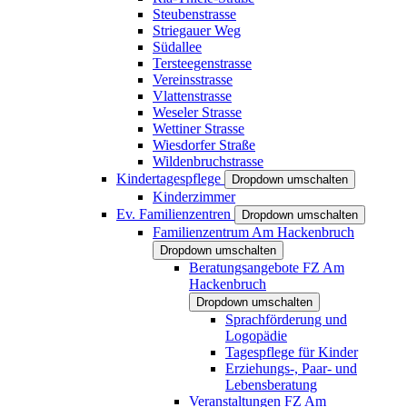
Steubenstrasse
Striegauer Weg
Südallee
Tersteegenstrasse
Vereinsstrasse
Vlattenstrasse
Weseler Strasse
Wettiner Strasse
Wiesdorfer Straße
Wildenbruchstrasse
Kindertagespflege
Dropdown umschalten
Kinderzimmer
Ev. Familienzentren
Dropdown umschalten
Familienzentrum Am Hackenbruch
Dropdown umschalten
Beratungsangebote FZ Am
Hackenbruch
Dropdown umschalten
Sprachförderung und
Logopädie
Tagespflege für Kinder
Erziehungs-, Paar- und
Lebensberatung
Veranstaltungen FZ Am