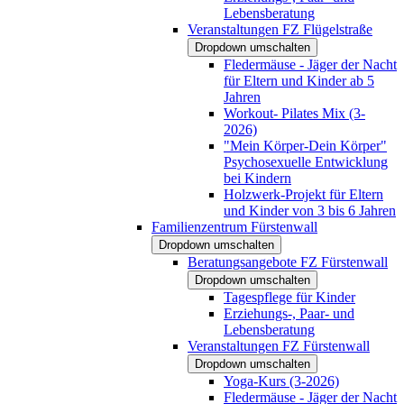
Lebensberatung
Veranstaltungen FZ Flügelstraße
Dropdown umschalten
Fledermäuse - Jäger der Nacht
für Eltern und Kinder ab 5
Jahren
Workout- Pilates Mix (3-
2026)
"Mein Körper-Dein Körper"
Psychosexuelle Entwicklung
bei Kindern
Holzwerk-Projekt für Eltern
und Kinder von 3 bis 6 Jahren
Familienzentrum Fürstenwall
Dropdown umschalten
Beratungsangebote FZ Fürstenwall
Dropdown umschalten
Tagespflege für Kinder
Erziehungs-, Paar- und
Lebensberatung
Veranstaltungen FZ Fürstenwall
Dropdown umschalten
Yoga-Kurs (3-2026)
Fledermäuse - Jäger der Nacht