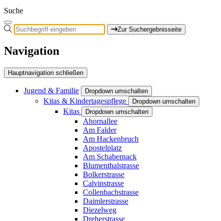
Suche
Zur Suchergebnisseite
Navigation
Hauptnavigation schließen
Jugend & Familie
Dropdown umschalten
Kitas & Kindertagespflege
Dropdown umschalten
Kitas
Dropdown umschalten
Ahornallee
Am Falder
Am Hackenbruch
Apostelplatz
Am Schabernack
Blumenthalstrasse
Bolkerstrasse
Calvinstrasse
Collenbachstrasse
Daimlerstrasse
Diezelweg
Dreherstrasse