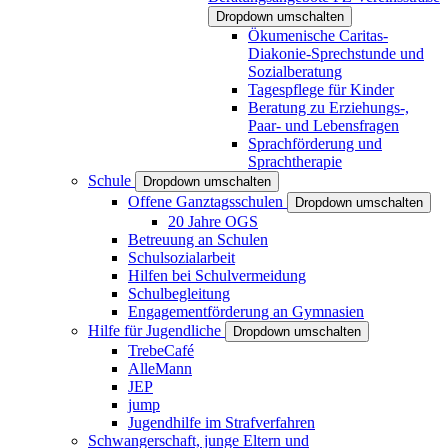
Dropdown umschalten
Ökumenische Caritas-
Diakonie-Sprechstunde und
Sozialberatung
Tagespflege für Kinder
Beratung zu Erziehungs-,
Paar- und Lebensfragen
Sprachförderung und
Sprachtherapie
Schule
Dropdown umschalten
Offene Ganztagsschulen
Dropdown umschalten
20 Jahre OGS
Betreuung an Schulen
Schulsozialarbeit
Hilfen bei Schulvermeidung
Schulbegleitung
Engagementförderung an Gymnasien
Hilfe für Jugendliche
Dropdown umschalten
TrebeCafé
AlleMann
JEP
jump
Jugendhilfe im Strafverfahren
Schwangerschaft, junge Eltern und