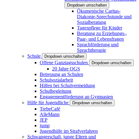
Dropdown umschalten
Ökumenische Caritas-
Diakonie-Sprechstunde und
Sozialberatung
Tagespflege für Kinder
Beratung zu Erziehungs-,
Paar- und Lebensfragen
Sprachförderung und
Sprachtherapie
Schule
Dropdown umschalten
Offene Ganztagsschulen
Dropdown umschalten
20 Jahre OGS
Betreuung an Schulen
Schulsozialarbeit
Hilfen bei Schulvermeidung
Schulbegleitung
Engagementförderung an Gymnasien
Hilfe für Jugendliche
Dropdown umschalten
TrebeCafé
AlleMann
JEP
jump
Jugendhilfe im Strafverfahren
Schwangerschaft, junge Eltern und