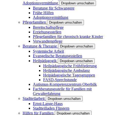
Adoptionsvermittlung
Dropdown umschalten
Beratung für Schwangere
Frühe Hilfen
Adoptionsvermittlung
Pflegefamilien
Dropdown umschalten
Bereitschaftspflege
Erziehungsstellen
Pflegefamilien für chronisch kranke Kinder
Verwandtenpflege
Beratung & Therapie
Dropdown umschalten
Systemische Arbeit
Evangelische Beratungsstellen
Heilpädagogik
Dropdown umschalten
Heilpädagogische Frühförderung
Heilpädagogische Ambulanz
Heipädagogische Tagesgruppen
FASD-Sprechstunde
Autismus-Kompetenzzentrum Oberbilk
Fachberatungsstelle für Familien mit
Gewalterfahrung
Stadtteilarbeit
Dropdown umschalten
Ernst-Lange-Haus
Stadtteilladen Flingern
Hilfen für Familien
Dropdown umschalten