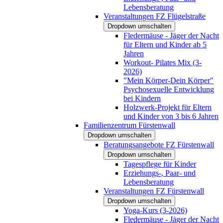
Lebensberatung
Veranstaltungen FZ Flügelstraße
Dropdown umschalten
Fledermäuse - Jäger der Nacht
für Eltern und Kinder ab 5
Jahren
Workout- Pilates Mix (3-
2026)
"Mein Körper-Dein Körper"
Psychosexuelle Entwicklung
bei Kindern
Holzwerk-Projekt für Eltern
und Kinder von 3 bis 6 Jahren
Familienzentrum Fürstenwall
Dropdown umschalten
Beratungsangebote FZ Fürstenwall
Dropdown umschalten
Tagespflege für Kinder
Erziehungs-, Paar- und
Lebensberatung
Veranstaltungen FZ Fürstenwall
Dropdown umschalten
Yoga-Kurs (3-2026)
Fledermäuse - Jäger der Nacht