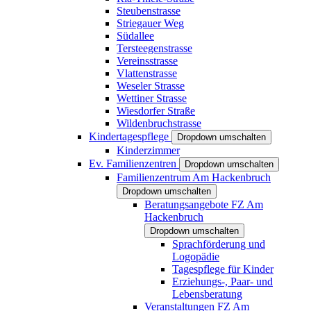
Steubenstrasse
Striegauer Weg
Südallee
Tersteegenstrasse
Vereinsstrasse
Vlattenstrasse
Weseler Strasse
Wettiner Strasse
Wiesdorfer Straße
Wildenbruchstrasse
Kindertagespflege
Dropdown umschalten
Kinderzimmer
Ev. Familienzentren
Dropdown umschalten
Familienzentrum Am Hackenbruch
Dropdown umschalten
Beratungsangebote FZ Am
Hackenbruch
Dropdown umschalten
Sprachförderung und
Logopädie
Tagespflege für Kinder
Erziehungs-, Paar- und
Lebensberatung
Veranstaltungen FZ Am