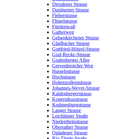
Dresdener Strasse
Duisburger Strasse
Fleherstrasse
Flügelstrasse
Fürstenwall
Gatherweg
Gelsenkirchener Strasse
Gladbacher Strasse
Gottfried-Hötzel-Strasse
Graf-Recke-Strasse
Grafenberger Allee
Grevenbroicher Weg
Hasselsstrasse
Hochstrasse
Hohenzollernstrasse
Johannes-Weyer-Strasse
Kaldenbergerstrasse
Kopernikusstrasse
Krahnenburgstrasse
Langer Strasse
Leichlinger Straße
Niederrheinstrasse
Oberrather Strasse
Opladener Strasse
Ria-Thiele-Straße