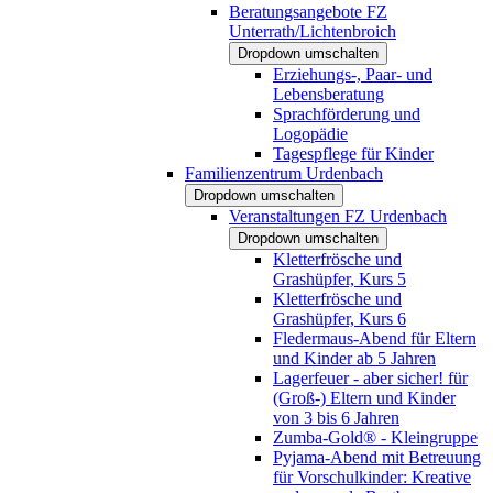
Beratungsangebote FZ
Unterrath/Lichtenbroich
Dropdown umschalten
Erziehungs-, Paar- und
Lebensberatung
Sprachförderung und
Logopädie
Tagespflege für Kinder
Familienzentrum Urdenbach
Dropdown umschalten
Veranstaltungen FZ Urdenbach
Dropdown umschalten
Kletterfrösche und
Grashüpfer, Kurs 5
Kletterfrösche und
Grashüpfer, Kurs 6
Fledermaus-Abend für Eltern
und Kinder ab 5 Jahren
Lagerfeuer - aber sicher! für
(Groß-) Eltern und Kinder
von 3 bis 6 Jahren
Zumba-Gold® - Kleingruppe
Pyjama-Abend mit Betreuung
für Vorschulkinder: Kreative