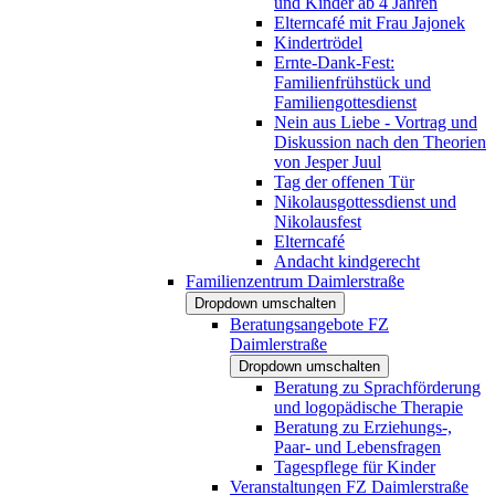
und Kinder ab 4 Jahren
Elterncafé mit Frau Jajonek
Kindertrödel
Ernte-Dank-Fest:
Familienfrühstück und
Familiengottesdienst
Nein aus Liebe - Vortrag und
Diskussion nach den Theorien
von Jesper Juul
Tag der offenen Tür
Nikolausgottessdienst und
Nikolausfest
Elterncafé
Andacht kindgerecht
Familienzentrum Daimlerstraße
Dropdown umschalten
Beratungsangebote FZ
Daimlerstraße
Dropdown umschalten
Beratung zu Sprachförderung
und logopädische Therapie
Beratung zu Erziehungs-,
Paar- und Lebensfragen
Tagespflege für Kinder
Veranstaltungen FZ Daimlerstraße