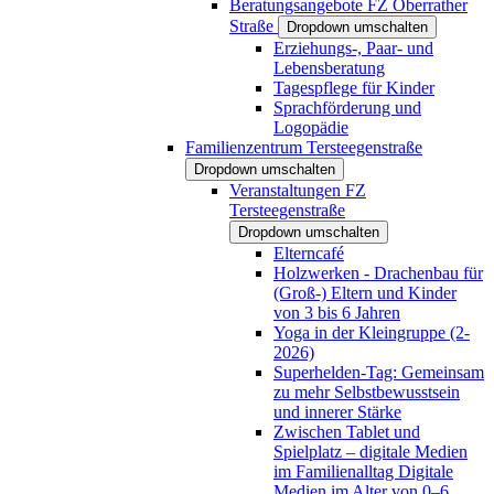
Beratungsangebote FZ Oberrather
Straße
Dropdown umschalten
Erziehungs-, Paar- und
Lebensberatung
Tagespflege für Kinder
Sprachförderung und
Logopädie
Familienzentrum Tersteegenstraße
Dropdown umschalten
Veranstaltungen FZ
Tersteegenstraße
Dropdown umschalten
Elterncafé
Holzwerken - Drachenbau für
(Groß-) Eltern und Kinder
von 3 bis 6 Jahren
Yoga in der Kleingruppe (2-
2026)
Superhelden-Tag: Gemeinsam
zu mehr Selbstbewusstsein
und innerer Stärke
Zwischen Tablet und
Spielplatz – digitale Medien
im Familienalltag Digitale
Medien im Alter von 0–6