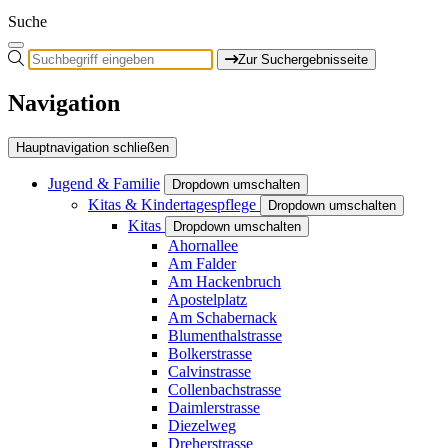
Suche
Zur Suchergebnisseite
Navigation
Hauptnavigation schließen
Jugend & Familie
Dropdown umschalten
Kitas & Kindertagespflege
Dropdown umschalten
Kitas
Dropdown umschalten
Ahornallee
Am Falder
Am Hackenbruch
Apostelplatz
Am Schabernack
Blumenthalstrasse
Bolkerstrasse
Calvinstrasse
Collenbachstrasse
Daimlerstrasse
Diezelweg
Dreherstrasse