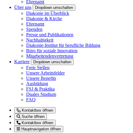
Ehrenamt
Über uns
Dropdown umschalten
Diakonie im Überblick
Diakonie & Kirche
Ehrenamt
Spenden
Presse und Publikationen
Nachhaltigkeit
Diakonie-Institut für berufliche Bildung
Büro für soziale Innovation
Mitarbeitendenvertretung
Karriere
Dropdown umschalten
Freie Stellen
Unsere Arbeitsfelder
Unsere Benefits
Ausbildung
FSJ & Praktika
Duales Studium
FAQ
Kontaktbox öffnen
Suche öffnen
Kontaktbox öffnen
Hauptnavigation öffnen