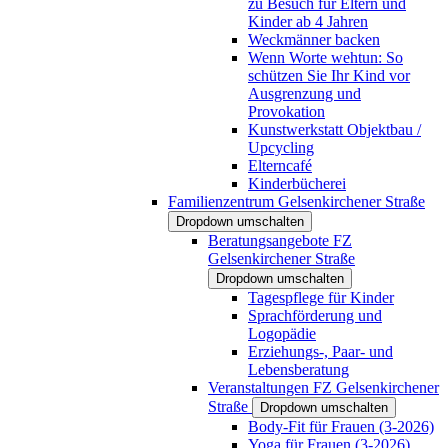
zu Besuch für Eltern und
Kinder ab 4 Jahren
Weckmänner backen
Wenn Worte wehtun: So
schützen Sie Ihr Kind vor
Ausgrenzung und
Provokation
Kunstwerkstatt Objektbau /
Upcycling
Elterncafé
Kinderbücherei
Familienzentrum Gelsenkirchener Straße
Dropdown umschalten
Beratungsangebote FZ
Gelsenkirchener Straße
Dropdown umschalten
Tagespflege für Kinder
Sprachförderung und
Logopädie
Erziehungs-, Paar- und
Lebensberatung
Veranstaltungen FZ Gelsenkirchener
Straße
Dropdown umschalten
Body-Fit für Frauen (3-2026)
Yoga für Frauen (3-2026)