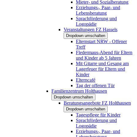
Mieter- und Sozialberatung
Erziehungs-, Paar- und
Lebensberatung
Sprachförderung und
Logopädie
Veranstaltungen FZ Hassels
Dropdown umschalten
Elternstart NRW - Offener
Treff
Fledermaus-Abend für Eltern
und Kinder ab 5 Jahren
Mit Gitarre und Gesang am
Lagerfeuer für Eltern und
Kinder
Elterncafé
Tag der offenen Tür
Familienzentrum Holthausen
Dropdown umschalten
Beratungsangebote FZ Holthausen
Dropdown umschalten
Tagespflege für Kinder
Sprachförderung und
Logopädie
Erziehungs-, Paar- und
Lebensberatung