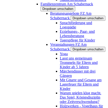
Familienzentrum Am Schabernack
Dropdown umschalten
Beratungsangebote FZ Am
Schabernack
Dropdown umschalten
Sprachförderung und
Logopädie
Erziehungs-, Paar- und
Lebensberatung
Tagespflege für Kinder
Veranstaltungen FZ Am
Schabernack
Dropdown umschalten
Yoga
Lasst uns gemeinsam
Trommeln für Eltern und
Kinder ab 5 Jahren
Märchendinner mit drei
Gängen
Mit Gitarre und Gesang am
Lagerfeuer für Eltern und
Kinder
Warum spielen klug macht.
Das Spiel, Königsdisziplin
oder Zeitverschwendung?
Holzwerken - Vogelhaus für