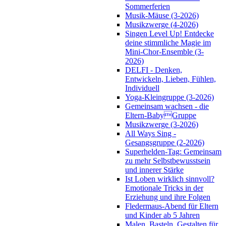
Sommerferien
Musik-Mäuse (3-2026)
Musikzwerge (4-2026)
Singen Level Up! Entdecke
deine stimmliche Magie im
Mini-Chor-Ensemble (3-
2026)
DELFI - Denken,
Entwickeln, Lieben, Fühlen,
Individuell
Yoga-Kleingruppe (3-2026)
Gemeinsam wachsen - die
Eltern-BabyGruppe
Musikzwerge (3-2026)
All Ways Sing -
Gesangsgruppe (2-2026)
Superhelden-Tag: Gemeinsam
zu mehr Selbstbewusstsein
und innerer Stärke
Ist Loben wirklich sinnvoll?
Emotionale Tricks in der
Erziehung und ihre Folgen
Fledermaus-Abend für Eltern
und Kinder ab 5 Jahren
Malen, Basteln, Gestalten für