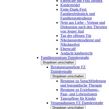
Elterncafé mit Frau Jajonek
Kindertrödel
Ernte-Dank-Fest:
Familienfrühstück und
Familiengottesdienst
Nein aus Liebe - Vortrag und
Diskussion nach den Theorien
von Jesper Juul
Tag der offenen Tür
Nikolausgottessdienst und
Nikolausfest
Elterncafé
Andacht kindgerecht
Familienzentrum Daimlerstraße
Dropdown umschalten
Beratungsangebote FZ
Daimlerstraße
Dropdown umschalten
Beratung zu Sprachförderung
und logopädische Therapie
Beratung zu Erziehungs-,
Paar- und Lebensfragen
Tagespflege für Kinder
Veranstaltungen FZ Daimlerstraße
Dropdown umschalten