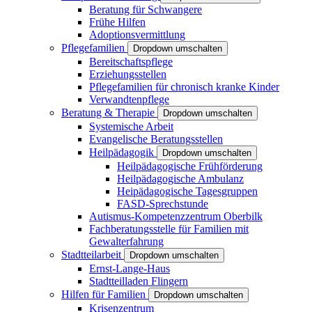
Beratung für Schwangere
Frühe Hilfen
Adoptionsvermittlung
Pflegefamilien
Dropdown umschalten
Bereitschaftspflege
Erziehungsstellen
Pflegefamilien für chronisch kranke Kinder
Verwandtenpflege
Beratung & Therapie
Dropdown umschalten
Systemische Arbeit
Evangelische Beratungsstellen
Heilpädagogik
Dropdown umschalten
Heilpädagogische Frühförderung
Heilpädagogische Ambulanz
Heipädagogische Tagesgruppen
FASD-Sprechstunde
Autismus-Kompetenzzentrum Oberbilk
Fachberatungsstelle für Familien mit
Gewalterfahrung
Stadtteilarbeit
Dropdown umschalten
Ernst-Lange-Haus
Stadtteilladen Flingern
Hilfen für Familien
Dropdown umschalten
Krisenzentrum