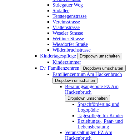
Striegauer Weg
Südallee
Tersteegenstrasse
Vereinsstrasse
Vlattenstrasse
Weseler Strasse
Wettiner Strasse
Wiesdorfer Straße
Wildenbruchstrasse
Kindertagespflege
Dropdown umschalten
Kinderzimmer
Ev. Familienzentren
Dropdown umschalten
Familienzentrum Am Hackenbruch
Dropdown umschalten
Beratungsangebote FZ Am
Hackenbruch
Dropdown umschalten
Sprachförderung und
Logopädie
Tagespflege für Kinder
Erziehungs-, Paar- und
Lebensberatung
Veranstaltungen FZ Am
Hackenbruch