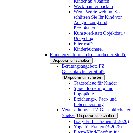
Kinder ab 4 Jahren
Weckmänner backen
Wenn Worte wehtun: So
schützen Sie Ihr Kind vor
Ausgrenzung und
Provokation
Kunstwerkstatt Objektbau /
Upcycling
Elterncafé
Kinderbücherei
Familienzentrum Gelsenkirchener Straße
Dropdown umschalten
Beratungsangebote FZ
Gelsenkirchener Straße
Dropdown umschalten
Tagespflege für Kinder
Sprachförderung und
Logopädie
Erziehungs-, Paar- und
Lebensberatung
Veranstaltungen FZ Gelsenkirchener
Straße
Dropdown umschalten
Body-Fit für Frauen (3-2026)
Yoga für Frauen (3-2026)
Eltern-Kind-Töpfern für