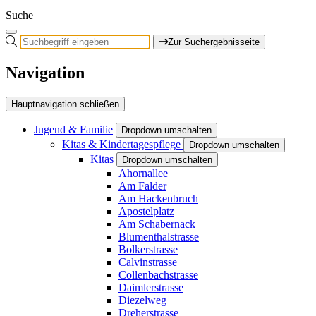
Suche
Zur Suchergebnisseite
Navigation
Hauptnavigation schließen
Jugend & Familie
Dropdown umschalten
Kitas & Kindertagespflege
Dropdown umschalten
Kitas
Dropdown umschalten
Ahornallee
Am Falder
Am Hackenbruch
Apostelplatz
Am Schabernack
Blumenthalstrasse
Bolkerstrasse
Calvinstrasse
Collenbachstrasse
Daimlerstrasse
Diezelweg
Dreherstrasse