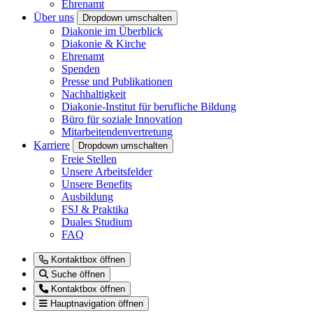
Ehrenamt
Über uns
Dropdown umschalten
Diakonie im Überblick
Diakonie & Kirche
Ehrenamt
Spenden
Presse und Publikationen
Nachhaltigkeit
Diakonie-Institut für berufliche Bildung
Büro für soziale Innovation
Mitarbeitendenvertretung
Karriere
Dropdown umschalten
Freie Stellen
Unsere Arbeitsfelder
Unsere Benefits
Ausbildung
FSJ & Praktika
Duales Studium
FAQ
Kontaktbox öffnen
Suche öffnen
Kontaktbox öffnen
Hauptnavigation öffnen