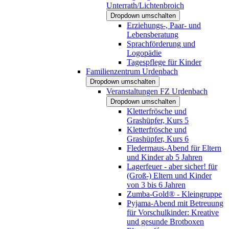
Unterrath/Lichtenbroich
Dropdown umschalten
Erziehungs-, Paar- und
Lebensberatung
Sprachförderung und
Logopädie
Tagespflege für Kinder
Familienzentrum Urdenbach
Dropdown umschalten
Veranstaltungen FZ Urdenbach
Dropdown umschalten
Kletterfrösche und
Grashüpfer, Kurs 5
Kletterfrösche und
Grashüpfer, Kurs 6
Fledermaus-Abend für Eltern
und Kinder ab 5 Jahren
Lagerfeuer - aber sicher! für
(Groß-) Eltern und Kinder
von 3 bis 6 Jahren
Zumba-Gold® - Kleingruppe
Pyjama-Abend mit Betreuung
für Vorschulkinder: Kreative
und gesunde Brotboxen