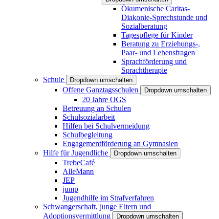
Ökumenische Caritas-
Diakonie-Sprechstunde und
Sozialberatung
Tagespflege für Kinder
Beratung zu Erziehungs-,
Paar- und Lebensfragen
Sprachförderung und
Sprachtherapie
Schule
Dropdown umschalten
Offene Ganztagsschulen
Dropdown umschalten
20 Jahre OGS
Betreuung an Schulen
Schulsozialarbeit
Hilfen bei Schulvermeidung
Schulbegleitung
Engagementförderung an Gymnasien
Hilfe für Jugendliche
Dropdown umschalten
TrebeCafé
AlleMann
JEP
jump
Jugendhilfe im Strafverfahren
Schwangerschaft, junge Eltern und
Adoptionsvermittlung
Dropdown umschalten