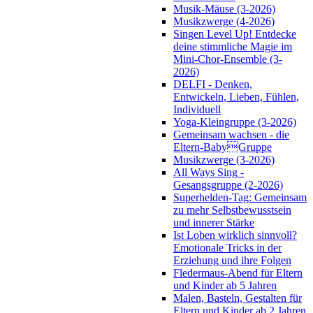
Musik-Mäuse (3-2026)
Musikzwerge (4-2026)
Singen Level Up! Entdecke
deine stimmliche Magie im
Mini-Chor-Ensemble (3-
2026)
DELFI - Denken,
Entwickeln, Lieben, Fühlen,
Individuell
Yoga-Kleingruppe (3-2026)
Gemeinsam wachsen - die
Eltern-BabyGruppe
Musikzwerge (3-2026)
All Ways Sing -
Gesangsgruppe (2-2026)
Superhelden-Tag: Gemeinsam
zu mehr Selbstbewusstsein
und innerer Stärke
Ist Loben wirklich sinnvoll?
Emotionale Tricks in der
Erziehung und ihre Folgen
Fledermaus-Abend für Eltern
und Kinder ab 5 Jahren
Malen, Basteln, Gestalten für
Eltern und Kinder ab 2 Jahren