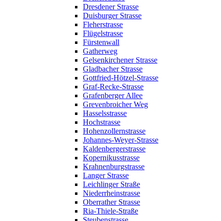
Dresdener Strasse
Duisburger Strasse
Fleherstrasse
Flügelstrasse
Fürstenwall
Gatherweg
Gelsenkirchener Strasse
Gladbacher Strasse
Gottfried-Hötzel-Strasse
Graf-Recke-Strasse
Grafenberger Allee
Grevenbroicher Weg
Hasselsstrasse
Hochstrasse
Hohenzollernstrasse
Johannes-Weyer-Strasse
Kaldenbergerstrasse
Kopernikusstrasse
Krahnenburgstrasse
Langer Strasse
Leichlinger Straße
Niederrheinstrasse
Oberrather Strasse
Ria-Thiele-Straße
Steubenstrasse