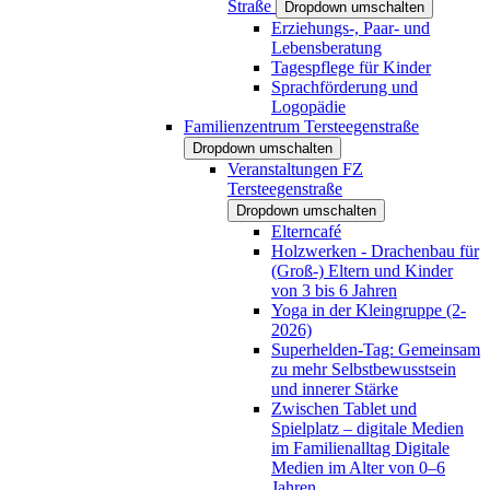
Straße
Dropdown umschalten
Erziehungs-, Paar- und
Lebensberatung
Tagespflege für Kinder
Sprachförderung und
Logopädie
Familienzentrum Tersteegenstraße
Dropdown umschalten
Veranstaltungen FZ
Tersteegenstraße
Dropdown umschalten
Elterncafé
Holzwerken - Drachenbau für
(Groß-) Eltern und Kinder
von 3 bis 6 Jahren
Yoga in der Kleingruppe (2-
2026)
Superhelden-Tag: Gemeinsam
zu mehr Selbstbewusstsein
und innerer Stärke
Zwischen Tablet und
Spielplatz – digitale Medien
im Familienalltag Digitale
Medien im Alter von 0–6
Jahren