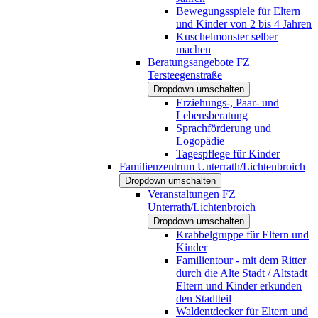
Bewegungsspiele für Eltern
und Kinder von 2 bis 4 Jahren
Kuschelmonster selber
machen
Beratungsangebote FZ
Tersteegenstraße
Dropdown umschalten
Erziehungs-, Paar- und
Lebensberatung
Sprachförderung und
Logopädie
Tagespflege für Kinder
Familienzentrum Unterrath/Lichtenbroich
Dropdown umschalten
Veranstaltungen FZ
Unterrath/Lichtenbroich
Dropdown umschalten
Krabbelgruppe für Eltern und
Kinder
Familientour - mit dem Ritter
durch die Alte Stadt / Altstadt
Eltern und Kinder erkunden
den Stadtteil
Waldentdecker für Eltern und