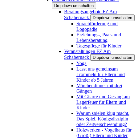
Dropdown umschalten
Beratungsangebote FZ Am
Schabernack
Dropdown umschalten
Sprachförderung und
Logopädie
Erziehungs-, Paar- und
Lebensberatung
Tagespflege für Kinder
Veranstaltungen FZ Am
Schabernack
Dropdown umschalten
Yoga
Lasst uns gemeinsam
Trommeln für Eltern und
Kinder ab 5 Jahren
Märchendinner mit drei
Gängen
Mit Gitarre und Gesang am
Lagerfeuer für Eltern und
Kinder
Warum spielen klug macht.
Das Spiel, Königsdisziplin
oder Zeitverschwendung?
Holzwerken - Vogelhaus für
(Groß-) Eltern und Kinder