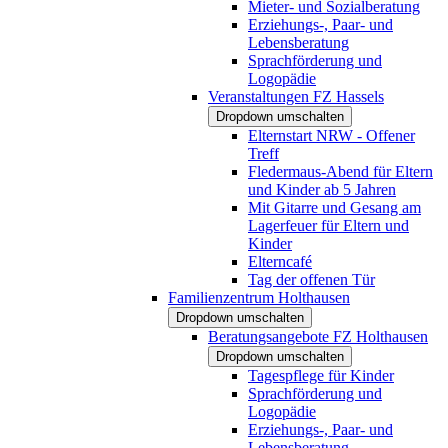
Mieter- und Sozialberatung
Erziehungs-, Paar- und
Lebensberatung
Sprachförderung und
Logopädie
Veranstaltungen FZ Hassels
Dropdown umschalten
Elternstart NRW - Offener
Treff
Fledermaus-Abend für Eltern
und Kinder ab 5 Jahren
Mit Gitarre und Gesang am
Lagerfeuer für Eltern und
Kinder
Elterncafé
Tag der offenen Tür
Familienzentrum Holthausen
Dropdown umschalten
Beratungsangebote FZ Holthausen
Dropdown umschalten
Tagespflege für Kinder
Sprachförderung und
Logopädie
Erziehungs-, Paar- und
Lebensberatung