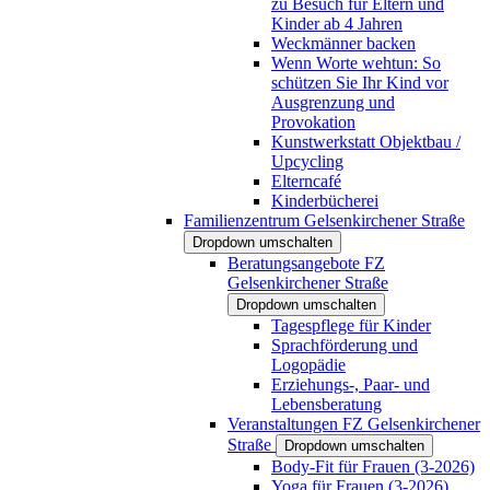
zu Besuch für Eltern und
Kinder ab 4 Jahren
Weckmänner backen
Wenn Worte wehtun: So
schützen Sie Ihr Kind vor
Ausgrenzung und
Provokation
Kunstwerkstatt Objektbau /
Upcycling
Elterncafé
Kinderbücherei
Familienzentrum Gelsenkirchener Straße
Dropdown umschalten
Beratungsangebote FZ
Gelsenkirchener Straße
Dropdown umschalten
Tagespflege für Kinder
Sprachförderung und
Logopädie
Erziehungs-, Paar- und
Lebensberatung
Veranstaltungen FZ Gelsenkirchener
Straße
Dropdown umschalten
Body-Fit für Frauen (3-2026)
Yoga für Frauen (3-2026)