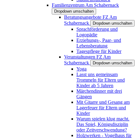
Familienzentrum Am Schabernack
Dropdown umschalten
Beratungsangebote FZ Am
Schabernack
Dropdown umschalten
Sprachförderung und
Logopädie
Erziehungs-, Paar- und
Lebensberatung
Tagespflege für Kinder
Veranstaltungen FZ Am
Schabernack
Dropdown umschalten
Yoga
Lasst uns gemeinsam
Trommeln für Eltern und
Kinder ab 5 Jahren
Märchendinner mit drei
Gängen
Mit Gitarre und Gesang am
Lagerfeuer für Eltern und
Kinder
Warum spielen klug macht.
Das Spiel, Königsdisziplin
oder Zeitverschwendung?
Holzwerken - Vogelhaus für