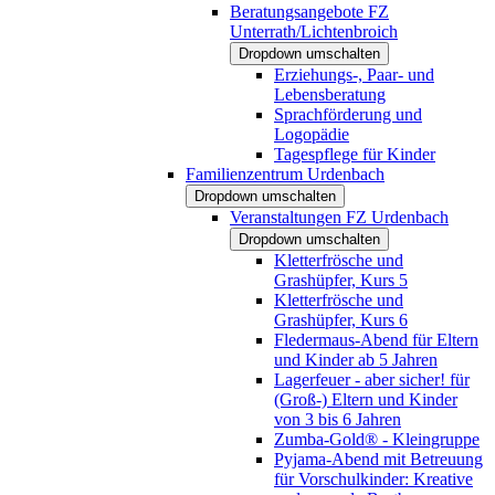
Beratungsangebote FZ
Unterrath/Lichtenbroich
Dropdown umschalten
Erziehungs-, Paar- und
Lebensberatung
Sprachförderung und
Logopädie
Tagespflege für Kinder
Familienzentrum Urdenbach
Dropdown umschalten
Veranstaltungen FZ Urdenbach
Dropdown umschalten
Kletterfrösche und
Grashüpfer, Kurs 5
Kletterfrösche und
Grashüpfer, Kurs 6
Fledermaus-Abend für Eltern
und Kinder ab 5 Jahren
Lagerfeuer - aber sicher! für
(Groß-) Eltern und Kinder
von 3 bis 6 Jahren
Zumba-Gold® - Kleingruppe
Pyjama-Abend mit Betreuung
für Vorschulkinder: Kreative