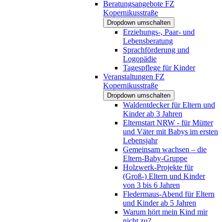
Beratungsangebote FZ
Kopernikusstraße
Dropdown umschalten
Erziehungs-, Paar- und
Lebensberatung
Sprachförderung und
Logopädie
Tagespflege für Kinder
Veranstaltungen FZ
Kopernikusstraße
Dropdown umschalten
Waldentdecker für Eltern und
Kinder ab 3 Jahren
Elternstart NRW - für Mütter
und Väter mit Babys im ersten
Lebensjahr
Gemeinsam wachsen – die
Eltern-Baby-Gruppe
Holzwerk-Projekte für
(Groß-) Eltern und Kinder
von 3 bis 6 Jahren
Fledermaus-Abend für Eltern
und Kinder ab 5 Jahren
Warum hört mein Kind mir
nicht zu?