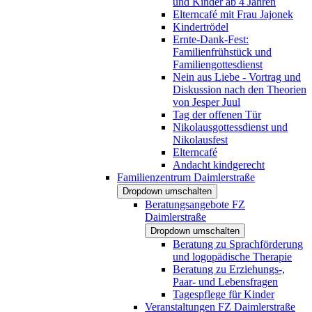
und Kinder ab 4 Jahren
Elterncafé mit Frau Jajonek
Kindertrödel
Ernte-Dank-Fest:
Familienfrühstück und
Familiengottesdienst
Nein aus Liebe - Vortrag und
Diskussion nach den Theorien
von Jesper Juul
Tag der offenen Tür
Nikolausgottessdienst und
Nikolausfest
Elterncafé
Andacht kindgerecht
Familienzentrum Daimlerstraße
Dropdown umschalten
Beratungsangebote FZ
Daimlerstraße
Dropdown umschalten
Beratung zu Sprachförderung
und logopädische Therapie
Beratung zu Erziehungs-,
Paar- und Lebensfragen
Tagespflege für Kinder
Veranstaltungen FZ Daimlerstraße