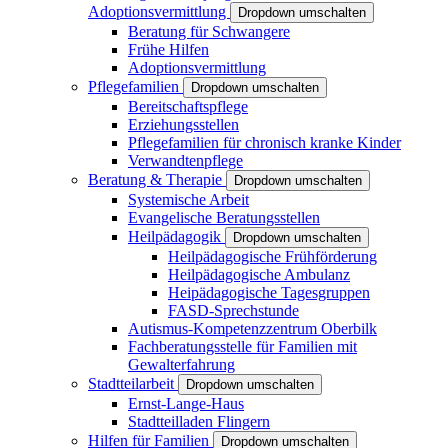
Adoptionsvermittlung
Dropdown umschalten
Beratung für Schwangere
Frühe Hilfen
Adoptionsvermittlung
Pflegefamilien
Dropdown umschalten
Bereitschaftspflege
Erziehungsstellen
Pflegefamilien für chronisch kranke Kinder
Verwandtenpflege
Beratung & Therapie
Dropdown umschalten
Systemische Arbeit
Evangelische Beratungsstellen
Heilpädagogik
Dropdown umschalten
Heilpädagogische Frühförderung
Heilpädagogische Ambulanz
Heipädagogische Tagesgruppen
FASD-Sprechstunde
Autismus-Kompetenzzentrum Oberbilk
Fachberatungsstelle für Familien mit
Gewalterfahrung
Stadtteilarbeit
Dropdown umschalten
Ernst-Lange-Haus
Stadtteilladen Flingern
Hilfen für Familien
Dropdown umschalten