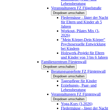
Lebensberatung
Veranstaltungen FZ Flügelstraße
Dropdown umschalten
Fledermäuse - Jäger der Nacht
für Eltern und Kinder ab 5
Jahren
Workout- Pilates Mix (3-
2026)
"Mein Körper-Dein Körper"
Psychosexuelle Entwicklung
bei Kindern
Holzwerk-Projekt für Eltern
und Kinder von 3 bis 6 Jahren
Familienzentrum Fürstenwall
Dropdown umschalten
Beratungsangebote FZ Fürstenwall
Dropdown umschalten
Tagespflege für Kinder
Erziehungs-, Paar- und
Lebensberatung
Veranstaltungen FZ Fürstenwall
Dropdown umschalten
Yoga-Kurs (3-2026)
Fledermäuse - Jäger der Nacht