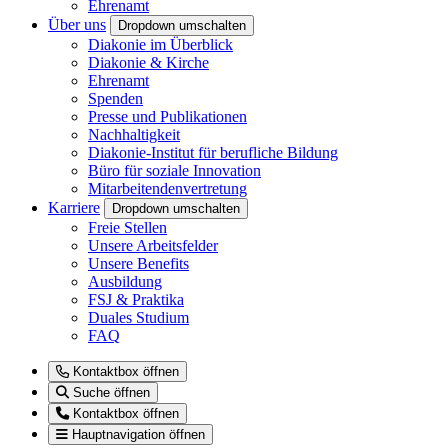
Ehrenamt
Über uns
Dropdown umschalten
Diakonie im Überblick
Diakonie & Kirche
Ehrenamt
Spenden
Presse und Publikationen
Nachhaltigkeit
Diakonie-Institut für berufliche Bildung
Büro für soziale Innovation
Mitarbeitendenvertretung
Karriere
Dropdown umschalten
Freie Stellen
Unsere Arbeitsfelder
Unsere Benefits
Ausbildung
FSJ & Praktika
Duales Studium
FAQ
Kontaktbox öffnen
Suche öffnen
Kontaktbox öffnen
Hauptnavigation öffnen