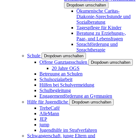
Dropdown umschalten
Ökumenische Caritas-
Diakonie-Sprechstunde und
Sozialberatung
Tagespflege für Kinder
Beratung zu Erziehungs-,
Paar- und Lebensfragen
Sprachförderung und
Sprachtherapie
Schule
Dropdown umschalten
Offene Ganztagsschulen
Dropdown umschalten
20 Jahre OGS
Betreuung an Schulen
Schulsozialarbeit
Hilfen bei Schulvermeidung
Schulbegleitung
Engagementförderung an Gymnasien
Hilfe für Jugendliche
Dropdown umschalten
TrebeCafé
AlleMann
JEP
jump
Jugendhilfe im Strafverfahren
Schwangerschaft, junge Eltern und