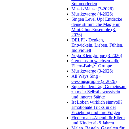
Sommerferien
Musik-Mäuse (3-2026)
Musikzwerge (4-2026)
Singen Level Up! Entdecke
deine stimmliche Magie im
Mini-Chor-Ensemble (3-
2026)
DELFI - Denken,
Entwickeln, Lieben, Fühlen,
Individuell
Yoga-Kleingruppe (3-2026)
Gemeinsam wachsen - die
Eltern-BabyGruppe
Musikzwerge (3-2026)
All Ways Sing -
Gesangsgruppe (2-2026)
Superhelden-Tag: Gemeinsam
zu mehr Selbstbewusstsein
und innerer Stärke
Ist Loben wirklich sinnvoll?
Emotionale Tricks in der
Erziehung und ihre Folgen
Fledermaus-Abend für Eltern
und Kinder ab 5 Jahren
Malen, Basteln, Gestalten für