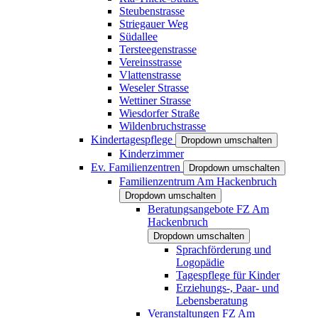
Steubenstrasse
Striegauer Weg
Südallee
Tersteegenstrasse
Vereinsstrasse
Vlattenstrasse
Weseler Strasse
Wettiner Strasse
Wiesdorfer Straße
Wildenbruchstrasse
Kindertagespflege
Dropdown umschalten
Kinderzimmer
Ev. Familienzentren
Dropdown umschalten
Familienzentrum Am Hackenbruch
Dropdown umschalten
Beratungsangebote FZ Am
Hackenbruch
Dropdown umschalten
Sprachförderung und
Logopädie
Tagespflege für Kinder
Erziehungs-, Paar- und
Lebensberatung
Veranstaltungen FZ Am