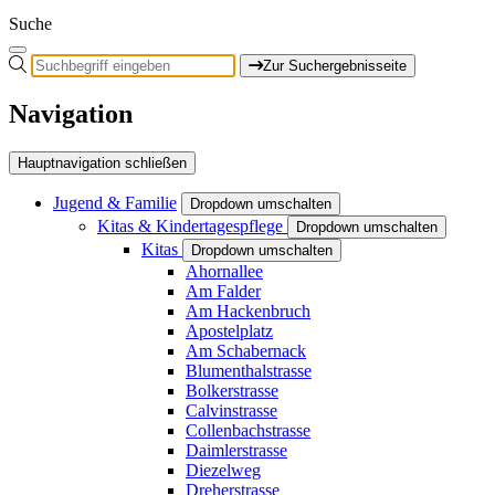
Suche
Zur Suchergebnisseite
Navigation
Hauptnavigation schließen
Jugend & Familie
Dropdown umschalten
Kitas & Kindertagespflege
Dropdown umschalten
Kitas
Dropdown umschalten
Ahornallee
Am Falder
Am Hackenbruch
Apostelplatz
Am Schabernack
Blumenthalstrasse
Bolkerstrasse
Calvinstrasse
Collenbachstrasse
Daimlerstrasse
Diezelweg
Dreherstrasse