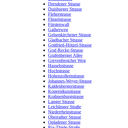
Dresdener Strasse
Duisburger Strasse
Fleherstrasse
Flügelstrasse
Fürstenwall
Gatherweg
Gelsenkirchener Strasse
Gladbacher Strasse
Gottfried-Hötzel-Strasse
Graf-Recke-Strasse
Grafenberger Allee
Grevenbroicher Weg
Hasselsstrasse
Hochstrasse
Hohenzollernstrasse
Johannes-Weyer-Strasse
Kaldenbergerstrasse
Kopernikusstrasse
Krahnenburgstrasse
Langer Strasse
Leichlinger Straße
Niederrheinstrasse
Oberrather Strasse
Opladener Strasse
Ria-Thiele-Straße