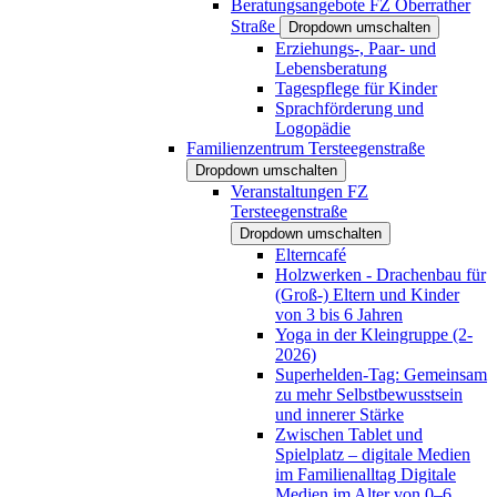
Beratungsangebote FZ Oberrather
Straße
Dropdown umschalten
Erziehungs-, Paar- und
Lebensberatung
Tagespflege für Kinder
Sprachförderung und
Logopädie
Familienzentrum Tersteegenstraße
Dropdown umschalten
Veranstaltungen FZ
Tersteegenstraße
Dropdown umschalten
Elterncafé
Holzwerken - Drachenbau für
(Groß-) Eltern und Kinder
von 3 bis 6 Jahren
Yoga in der Kleingruppe (2-
2026)
Superhelden-Tag: Gemeinsam
zu mehr Selbstbewusstsein
und innerer Stärke
Zwischen Tablet und
Spielplatz – digitale Medien
im Familienalltag Digitale
Medien im Alter von 0–6