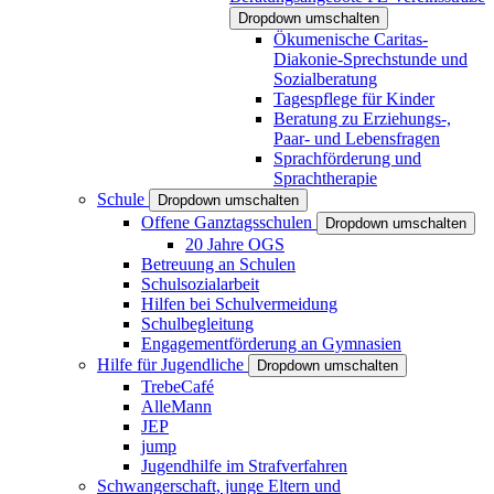
Dropdown umschalten
Ökumenische Caritas-
Diakonie-Sprechstunde und
Sozialberatung
Tagespflege für Kinder
Beratung zu Erziehungs-,
Paar- und Lebensfragen
Sprachförderung und
Sprachtherapie
Schule
Dropdown umschalten
Offene Ganztagsschulen
Dropdown umschalten
20 Jahre OGS
Betreuung an Schulen
Schulsozialarbeit
Hilfen bei Schulvermeidung
Schulbegleitung
Engagementförderung an Gymnasien
Hilfe für Jugendliche
Dropdown umschalten
TrebeCafé
AlleMann
JEP
jump
Jugendhilfe im Strafverfahren
Schwangerschaft, junge Eltern und