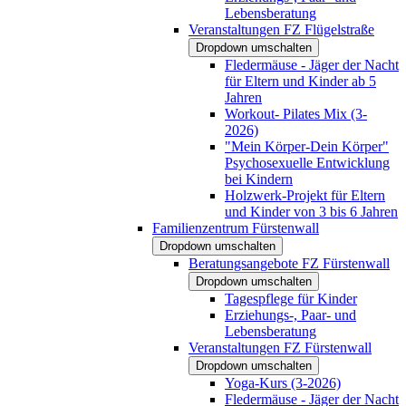
Lebensberatung
Veranstaltungen FZ Flügelstraße
Dropdown umschalten
Fledermäuse - Jäger der Nacht
für Eltern und Kinder ab 5
Jahren
Workout- Pilates Mix (3-
2026)
"Mein Körper-Dein Körper"
Psychosexuelle Entwicklung
bei Kindern
Holzwerk-Projekt für Eltern
und Kinder von 3 bis 6 Jahren
Familienzentrum Fürstenwall
Dropdown umschalten
Beratungsangebote FZ Fürstenwall
Dropdown umschalten
Tagespflege für Kinder
Erziehungs-, Paar- und
Lebensberatung
Veranstaltungen FZ Fürstenwall
Dropdown umschalten
Yoga-Kurs (3-2026)
Fledermäuse - Jäger der Nacht