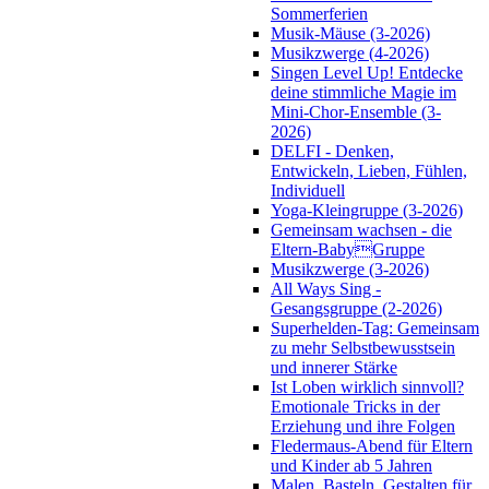
Sommerferien
Musik-Mäuse (3-2026)
Musikzwerge (4-2026)
Singen Level Up! Entdecke
deine stimmliche Magie im
Mini-Chor-Ensemble (3-
2026)
DELFI - Denken,
Entwickeln, Lieben, Fühlen,
Individuell
Yoga-Kleingruppe (3-2026)
Gemeinsam wachsen - die
Eltern-BabyGruppe
Musikzwerge (3-2026)
All Ways Sing -
Gesangsgruppe (2-2026)
Superhelden-Tag: Gemeinsam
zu mehr Selbstbewusstsein
und innerer Stärke
Ist Loben wirklich sinnvoll?
Emotionale Tricks in der
Erziehung und ihre Folgen
Fledermaus-Abend für Eltern
und Kinder ab 5 Jahren
Malen, Basteln, Gestalten für