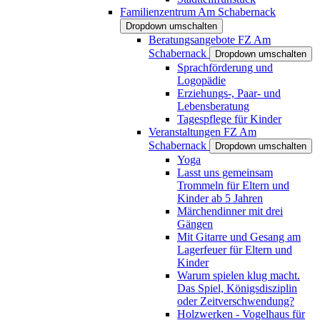
Familienzentrum Am Schabernack
Dropdown umschalten
Beratungsangebote FZ Am
Schabernack
Dropdown umschalten
Sprachförderung und
Logopädie
Erziehungs-, Paar- und
Lebensberatung
Tagespflege für Kinder
Veranstaltungen FZ Am
Schabernack
Dropdown umschalten
Yoga
Lasst uns gemeinsam
Trommeln für Eltern und
Kinder ab 5 Jahren
Märchendinner mit drei
Gängen
Mit Gitarre und Gesang am
Lagerfeuer für Eltern und
Kinder
Warum spielen klug macht.
Das Spiel, Königsdisziplin
oder Zeitverschwendung?
Holzwerken - Vogelhaus für