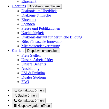
Ehrenamt
Über uns
Dropdown umschalten
Diakonie im Überblick
Diakonie & Kirche
Ehrenamt
Spenden
Presse und Publikationen
Nachhaltigkeit
Diakonie-Institut für berufliche Bildung
Büro für soziale Innovation
Mitarbeitendenvertretung
Karriere
Dropdown umschalten
Freie Stellen
Unsere Arbeitsfelder
Unsere Benefits
Ausbildung
FSJ & Praktika
Duales Studium
FAQ
Kontaktbox öffnen
Suche öffnen
Kontaktbox öffnen
Hauptnavigation öffnen