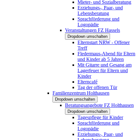
Mieter- und Sozialberatung
Erziehungs-, Paar- und
Lebensberatung
Sprachförderung und
Logopädie
Veranstaltungen FZ Hassels
Dropdown umschalten
Elternstart NRW - Offener
Treff
Fledermaus-Abend für Eltern
und Kinder ab 5 Jahren
Mit Gitarre und Gesang am
Lagerfeuer für Eltern und
Kinder
Elterncafé
Tag der offenen Tür
Familienzentrum Holthausen
Dropdown umschalten
Beratungsangebote FZ Holthausen
Dropdown umschalten
Tagespflege für Kinder
Sprachförderung und
Logopädie
Erziehungs-, Paar- und
Lebensberatung