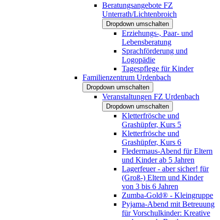
Beratungsangebote FZ
Unterrath/Lichtenbroich
Dropdown umschalten
Erziehungs-, Paar- und
Lebensberatung
Sprachförderung und
Logopädie
Tagespflege für Kinder
Familienzentrum Urdenbach
Dropdown umschalten
Veranstaltungen FZ Urdenbach
Dropdown umschalten
Kletterfrösche und
Grashüpfer, Kurs 5
Kletterfrösche und
Grashüpfer, Kurs 6
Fledermaus-Abend für Eltern
und Kinder ab 5 Jahren
Lagerfeuer - aber sicher! für
(Groß-) Eltern und Kinder
von 3 bis 6 Jahren
Zumba-Gold® - Kleingruppe
Pyjama-Abend mit Betreuung
für Vorschulkinder: Kreative