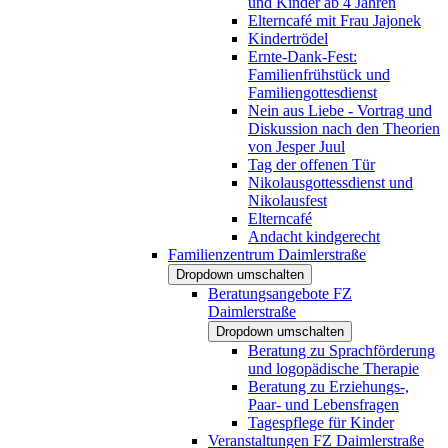
und Kinder ab 4 Jahren
Elterncafé mit Frau Jajonek
Kindertrödel
Ernte-Dank-Fest:
Familienfrühstück und
Familiengottesdienst
Nein aus Liebe - Vortrag und
Diskussion nach den Theorien
von Jesper Juul
Tag der offenen Tür
Nikolausgottessdienst und
Nikolausfest
Elterncafé
Andacht kindgerecht
Familienzentrum Daimlerstraße
Dropdown umschalten
Beratungsangebote FZ
Daimlerstraße
Dropdown umschalten
Beratung zu Sprachförderung
und logopädische Therapie
Beratung zu Erziehungs-,
Paar- und Lebensfragen
Tagespflege für Kinder
Veranstaltungen FZ Daimlerstraße