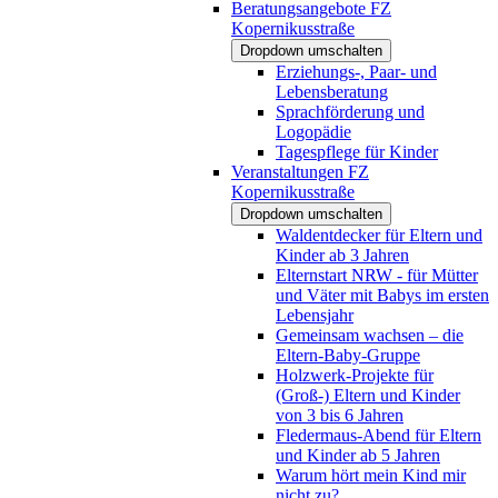
Beratungsangebote FZ
Kopernikusstraße
Dropdown umschalten
Erziehungs-, Paar- und
Lebensberatung
Sprachförderung und
Logopädie
Tagespflege für Kinder
Veranstaltungen FZ
Kopernikusstraße
Dropdown umschalten
Waldentdecker für Eltern und
Kinder ab 3 Jahren
Elternstart NRW - für Mütter
und Väter mit Babys im ersten
Lebensjahr
Gemeinsam wachsen – die
Eltern-Baby-Gruppe
Holzwerk-Projekte für
(Groß-) Eltern und Kinder
von 3 bis 6 Jahren
Fledermaus-Abend für Eltern
und Kinder ab 5 Jahren
Warum hört mein Kind mir
nicht zu?