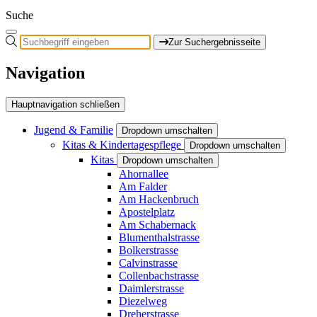
Suche
Zur Suchergebnisseite
Navigation
Hauptnavigation schließen
Jugend & Familie
Dropdown umschalten
Kitas & Kindertagespflege
Dropdown umschalten
Kitas
Dropdown umschalten
Ahornallee
Am Falder
Am Hackenbruch
Apostelplatz
Am Schabernack
Blumenthalstrasse
Bolkerstrasse
Calvinstrasse
Collenbachstrasse
Daimlerstrasse
Diezelweg
Dreherstrasse