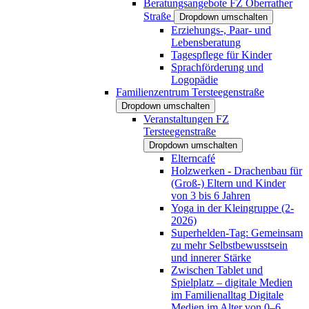
Beratungsangebote FZ Oberrather
Straße
Dropdown umschalten
Erziehungs-, Paar- und
Lebensberatung
Tagespflege für Kinder
Sprachförderung und
Logopädie
Familienzentrum Tersteegenstraße
Dropdown umschalten
Veranstaltungen FZ
Tersteegenstraße
Dropdown umschalten
Elterncafé
Holzwerken - Drachenbau für
(Groß-) Eltern und Kinder
von 3 bis 6 Jahren
Yoga in der Kleingruppe (2-
2026)
Superhelden-Tag: Gemeinsam
zu mehr Selbstbewusstsein
und innerer Stärke
Zwischen Tablet und
Spielplatz – digitale Medien
im Familienalltag Digitale
Medien im Alter von 0–6