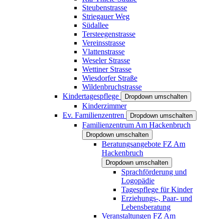
Steubenstrasse
Striegauer Weg
Südallee
Tersteegenstrasse
Vereinsstrasse
Vlattenstrasse
Weseler Strasse
Wettiner Strasse
Wiesdorfer Straße
Wildenbruchstrasse
Kindertagespflege
Dropdown umschalten
Kinderzimmer
Ev. Familienzentren
Dropdown umschalten
Familienzentrum Am Hackenbruch
Dropdown umschalten
Beratungsangebote FZ Am
Hackenbruch
Dropdown umschalten
Sprachförderung und
Logopädie
Tagespflege für Kinder
Erziehungs-, Paar- und
Lebensberatung
Veranstaltungen FZ Am