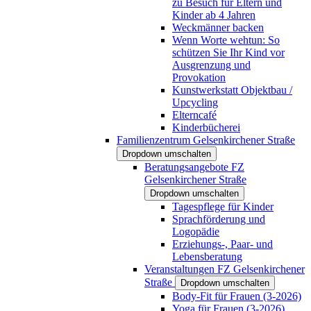
zu Besuch für Eltern und
Kinder ab 4 Jahren
Weckmänner backen
Wenn Worte wehtun: So
schützen Sie Ihr Kind vor
Ausgrenzung und
Provokation
Kunstwerkstatt Objektbau /
Upcycling
Elterncafé
Kinderbücherei
Familienzentrum Gelsenkirchener Straße
Dropdown umschalten
Beratungsangebote FZ
Gelsenkirchener Straße
Dropdown umschalten
Tagespflege für Kinder
Sprachförderung und
Logopädie
Erziehungs-, Paar- und
Lebensberatung
Veranstaltungen FZ Gelsenkirchener
Straße
Dropdown umschalten
Body-Fit für Frauen (3-2026)
Yoga für Frauen (3-2026)