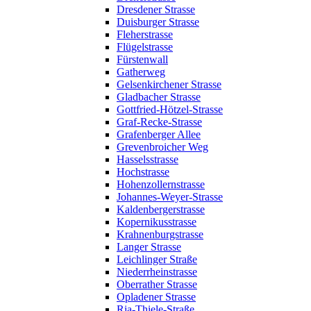
Dresdener Strasse
Duisburger Strasse
Fleherstrasse
Flügelstrasse
Fürstenwall
Gatherweg
Gelsenkirchener Strasse
Gladbacher Strasse
Gottfried-Hötzel-Strasse
Graf-Recke-Strasse
Grafenberger Allee
Grevenbroicher Weg
Hasselsstrasse
Hochstrasse
Hohenzollernstrasse
Johannes-Weyer-Strasse
Kaldenbergerstrasse
Kopernikusstrasse
Krahnenburgstrasse
Langer Strasse
Leichlinger Straße
Niederrheinstrasse
Oberrather Strasse
Opladener Strasse
Ria-Thiele-Straße