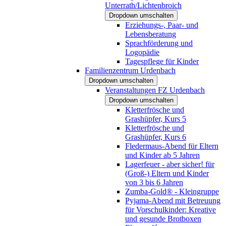
Unterrath/Lichtenbroich
Dropdown umschalten
Erziehungs-, Paar- und
Lebensberatung
Sprachförderung und
Logopädie
Tagespflege für Kinder
Familienzentrum Urdenbach
Dropdown umschalten
Veranstaltungen FZ Urdenbach
Dropdown umschalten
Kletterfrösche und
Grashüpfer, Kurs 5
Kletterfrösche und
Grashüpfer, Kurs 6
Fledermaus-Abend für Eltern
und Kinder ab 5 Jahren
Lagerfeuer - aber sicher! für
(Groß-) Eltern und Kinder
von 3 bis 6 Jahren
Zumba-Gold® - Kleingruppe
Pyjama-Abend mit Betreuung
für Vorschulkinder: Kreative
und gesunde Brotboxen