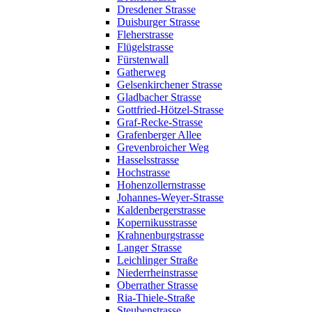
Dresdener Strasse
Duisburger Strasse
Fleherstrasse
Flügelstrasse
Fürstenwall
Gatherweg
Gelsenkirchener Strasse
Gladbacher Strasse
Gottfried-Hötzel-Strasse
Graf-Recke-Strasse
Grafenberger Allee
Grevenbroicher Weg
Hasselsstrasse
Hochstrasse
Hohenzollernstrasse
Johannes-Weyer-Strasse
Kaldenbergerstrasse
Kopernikusstrasse
Krahnenburgstrasse
Langer Strasse
Leichlinger Straße
Niederrheinstrasse
Oberrather Strasse
Ria-Thiele-Straße
Steubenstrasse