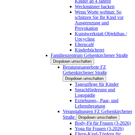
Kinder ab 4 Jahren
Weckmänner backen
Wenn Worte wehtun: So
schützen Sie Ihr Kind vor
Ausgrenzung und
Provokation
Kunstwerkstatt Objektbau /
Upcycling
Elterncafé
Kinderbücherei
Familienzentrum Gelsenkirchener Straße
Dropdown umschalten
Beratungsangebote FZ
Gelsenkirchener Straße
Dropdown umschalten
Tagespflege für Kinder
Sprachförderung und
Logopädie
Erziehungs-, Paar- und
Lebensberatung
Veranstaltungen FZ Gelsenkirchener
Straße
Dropdown umschalten
Body-Fit für Frauen (3-2026)
Yoga für Frauen (3-2026)
Eltern-Kind-Töpfern für