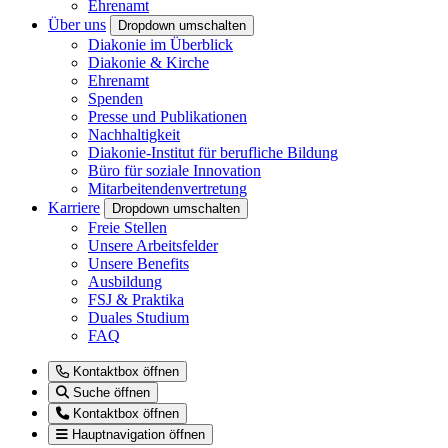
Ehrenamt
Über uns
Dropdown umschalten
Diakonie im Überblick
Diakonie & Kirche
Ehrenamt
Spenden
Presse und Publikationen
Nachhaltigkeit
Diakonie-Institut für berufliche Bildung
Büro für soziale Innovation
Mitarbeitendenvertretung
Karriere
Dropdown umschalten
Freie Stellen
Unsere Arbeitsfelder
Unsere Benefits
Ausbildung
FSJ & Praktika
Duales Studium
FAQ
Kontaktbox öffnen
Suche öffnen
Kontaktbox öffnen
Hauptnavigation öffnen