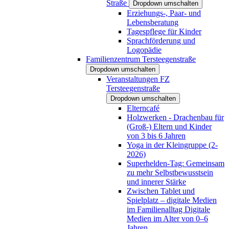
Straße
Dropdown umschalten
Erziehungs-, Paar- und
Lebensberatung
Tagespflege für Kinder
Sprachförderung und
Logopädie
Familienzentrum Tersteegenstraße
Dropdown umschalten
Veranstaltungen FZ
Tersteegenstraße
Dropdown umschalten
Elterncafé
Holzwerken - Drachenbau für
(Groß-) Eltern und Kinder
von 3 bis 6 Jahren
Yoga in der Kleingruppe (2-
2026)
Superhelden-Tag: Gemeinsam
zu mehr Selbstbewusstsein
und innerer Stärke
Zwischen Tablet und
Spielplatz – digitale Medien
im Familienalltag Digitale
Medien im Alter von 0–6
Jahren