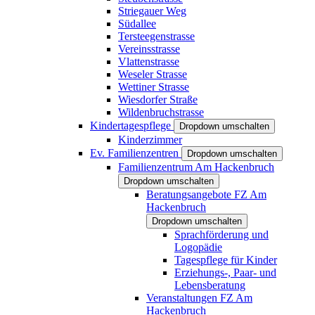
Striegauer Weg
Südallee
Tersteegenstrasse
Vereinsstrasse
Vlattenstrasse
Weseler Strasse
Wettiner Strasse
Wiesdorfer Straße
Wildenbruchstrasse
Kindertagespflege
Dropdown umschalten
Kinderzimmer
Ev. Familienzentren
Dropdown umschalten
Familienzentrum Am Hackenbruch
Dropdown umschalten
Beratungsangebote FZ Am
Hackenbruch
Dropdown umschalten
Sprachförderung und
Logopädie
Tagespflege für Kinder
Erziehungs-, Paar- und
Lebensberatung
Veranstaltungen FZ Am
Hackenbruch