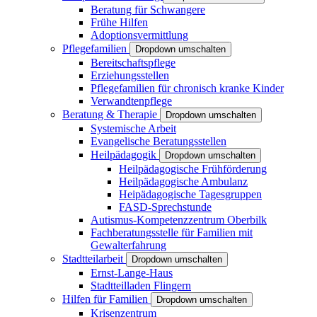
Beratung für Schwangere
Frühe Hilfen
Adoptionsvermittlung
Pflegefamilien
Dropdown umschalten
Bereitschaftspflege
Erziehungsstellen
Pflegefamilien für chronisch kranke Kinder
Verwandtenpflege
Beratung & Therapie
Dropdown umschalten
Systemische Arbeit
Evangelische Beratungsstellen
Heilpädagogik
Dropdown umschalten
Heilpädagogische Frühförderung
Heilpädagogische Ambulanz
Heipädagogische Tagesgruppen
FASD-Sprechstunde
Autismus-Kompetenzzentrum Oberbilk
Fachberatungsstelle für Familien mit
Gewalterfahrung
Stadtteilarbeit
Dropdown umschalten
Ernst-Lange-Haus
Stadtteilladen Flingern
Hilfen für Familien
Dropdown umschalten
Krisenzentrum