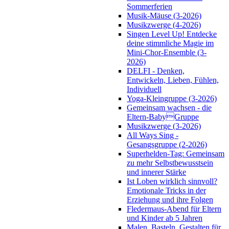
Sommerferien
Musik-Mäuse (3-2026)
Musikzwerge (4-2026)
Singen Level Up! Entdecke
deine stimmliche Magie im
Mini-Chor-Ensemble (3-
2026)
DELFI - Denken,
Entwickeln, Lieben, Fühlen,
Individuell
Yoga-Kleingruppe (3-2026)
Gemeinsam wachsen - die
Eltern-BabyGruppe
Musikzwerge (3-2026)
All Ways Sing -
Gesangsgruppe (2-2026)
Superhelden-Tag: Gemeinsam
zu mehr Selbstbewusstsein
und innerer Stärke
Ist Loben wirklich sinnvoll?
Emotionale Tricks in der
Erziehung und ihre Folgen
Fledermaus-Abend für Eltern
und Kinder ab 5 Jahren
Malen, Basteln, Gestalten für