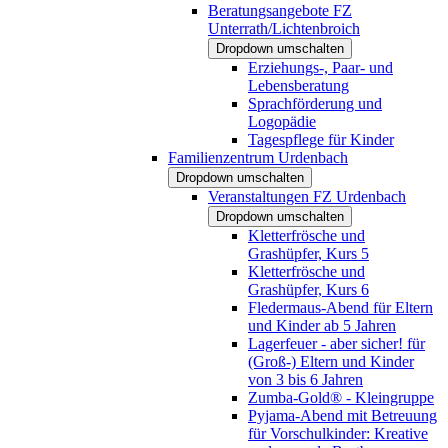
Beratungsangebote FZ
Unterrath/Lichtenbroich
Dropdown umschalten
Erziehungs-, Paar- und
Lebensberatung
Sprachförderung und
Logopädie
Tagespflege für Kinder
Familienzentrum Urdenbach
Dropdown umschalten
Veranstaltungen FZ Urdenbach
Dropdown umschalten
Kletterfrösche und
Grashüpfer, Kurs 5
Kletterfrösche und
Grashüpfer, Kurs 6
Fledermaus-Abend für Eltern
und Kinder ab 5 Jahren
Lagerfeuer - aber sicher! für
(Groß-) Eltern und Kinder
von 3 bis 6 Jahren
Zumba-Gold® - Kleingruppe
Pyjama-Abend mit Betreuung
für Vorschulkinder: Kreative