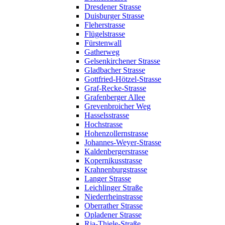
Dresdener Strasse
Duisburger Strasse
Fleherstrasse
Flügelstrasse
Fürstenwall
Gatherweg
Gelsenkirchener Strasse
Gladbacher Strasse
Gottfried-Hötzel-Strasse
Graf-Recke-Strasse
Grafenberger Allee
Grevenbroicher Weg
Hasselsstrasse
Hochstrasse
Hohenzollernstrasse
Johannes-Weyer-Strasse
Kaldenbergerstrasse
Kopernikusstrasse
Krahnenburgstrasse
Langer Strasse
Leichlinger Straße
Niederrheinstrasse
Oberrather Strasse
Opladener Strasse
Ria-Thiele-Straße