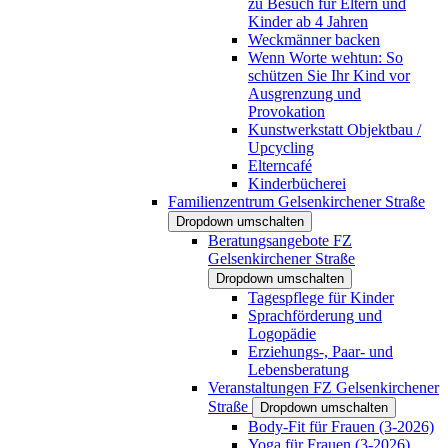
zu Besuch für Eltern und
Kinder ab 4 Jahren
Weckmänner backen
Wenn Worte wehtun: So
schützen Sie Ihr Kind vor
Ausgrenzung und
Provokation
Kunstwerkstatt Objektbau /
Upcycling
Elterncafé
Kinderbücherei
Familienzentrum Gelsenkirchener Straße
Dropdown umschalten
Beratungsangebote FZ
Gelsenkirchener Straße
Dropdown umschalten
Tagespflege für Kinder
Sprachförderung und
Logopädie
Erziehungs-, Paar- und
Lebensberatung
Veranstaltungen FZ Gelsenkirchener
Straße
Dropdown umschalten
Body-Fit für Frauen (3-2026)
Yoga für Frauen (3-2026)