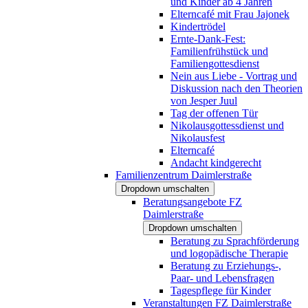
und Kinder ab 4 Jahren
Elterncafé mit Frau Jajonek
Kindertrödel
Ernte-Dank-Fest:
Familienfrühstück und
Familiengottesdienst
Nein aus Liebe - Vortrag und
Diskussion nach den Theorien
von Jesper Juul
Tag der offenen Tür
Nikolausgottessdienst und
Nikolausfest
Elterncafé
Andacht kindgerecht
Familienzentrum Daimlerstraße
Dropdown umschalten
Beratungsangebote FZ
Daimlerstraße
Dropdown umschalten
Beratung zu Sprachförderung
und logopädische Therapie
Beratung zu Erziehungs-,
Paar- und Lebensfragen
Tagespflege für Kinder
Veranstaltungen FZ Daimlerstraße