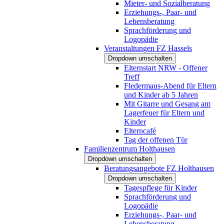
Mieter- und Sozialberatung
Erziehungs-, Paar- und
Lebensberatung
Sprachförderung und
Logopädie
Veranstaltungen FZ Hassels
Dropdown umschalten
Elternstart NRW - Offener
Treff
Fledermaus-Abend für Eltern
und Kinder ab 5 Jahren
Mit Gitarre und Gesang am
Lagerfeuer für Eltern und
Kinder
Elterncafé
Tag der offenen Tür
Familienzentrum Holthausen
Dropdown umschalten
Beratungsangebote FZ Holthausen
Dropdown umschalten
Tagespflege für Kinder
Sprachförderung und
Logopädie
Erziehungs-, Paar- und
Lebensberatung