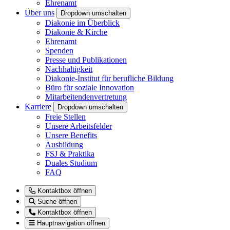
Ehrenamt
Über uns
Dropdown umschalten
Diakonie im Überblick
Diakonie & Kirche
Ehrenamt
Spenden
Presse und Publikationen
Nachhaltigkeit
Diakonie-Institut für berufliche Bildung
Büro für soziale Innovation
Mitarbeitendenvertretung
Karriere
Dropdown umschalten
Freie Stellen
Unsere Arbeitsfelder
Unsere Benefits
Ausbildung
FSJ & Praktika
Duales Studium
FAQ
Kontaktbox öffnen
Suche öffnen
Kontaktbox öffnen
Hauptnavigation öffnen