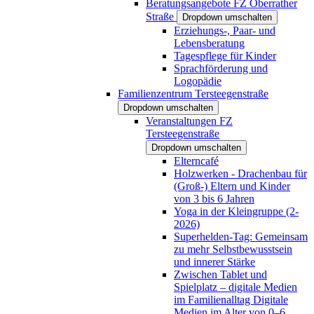
Beratungsangebote FZ Oberrather
Straße
Dropdown umschalten
Erziehungs-, Paar- und
Lebensberatung
Tagespflege für Kinder
Sprachförderung und
Logopädie
Familienzentrum Tersteegenstraße
Dropdown umschalten
Veranstaltungen FZ
Tersteegenstraße
Dropdown umschalten
Elterncafé
Holzwerken - Drachenbau für
(Groß-) Eltern und Kinder
von 3 bis 6 Jahren
Yoga in der Kleingruppe (2-
2026)
Superhelden-Tag: Gemeinsam
zu mehr Selbstbewusstsein
und innerer Stärke
Zwischen Tablet und
Spielplatz – digitale Medien
im Familienalltag Digitale
Medien im Alter von 0–6