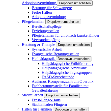
Adoptionsvermittlung
Dropdown umschalten
Beratung für Schwangere
Frühe Hilfen
Adoptionsvermittlung
Pflegefamilien
Dropdown umschalten
Bereitschaftspflege
Erziehungsstellen
Pflegefamilien für chronisch kranke Kinder
Verwandtenpflege
Beratung & Therapie
Dropdown umschalten
Systemische Arbeit
Evangelische Beratungsstellen
Heilpädagogik
Dropdown umschalten
Heilpädagogische Frühförderung
Heilpädagogische Ambulanz
Heipädagogische Tagesgruppen
FASD-Sprechstunde
Autismus-Kompetenzzentrum Oberbilk
Fachberatungsstelle für Familien mit
Gewalterfahrung
Stadtteilarbeit
Dropdown umschalten
Ernst-Lange-Haus
Stadtteilladen Flingern
Hilfen für Familien
Dropdown umschalten