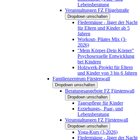
Lebensberatung
Veranstaltungen FZ Flügelstraße
Dropdown umschalten
Fledermäuse - Jäger der Nacht
für Eltern und Kinder ab 5
Jahren
Workout- Pilates Mix (3-
2026)
"Mein Körper-Dein Körper"
Psychosexuelle Entwicklung
bei Kindern
Holzwerk-Projekt für Eltern
und Kinder von 3 bis 6 Jahren
Familienzentrum Fürstenwall
Dropdown umschalten
Beratungsangebote FZ Fürstenwall
Dropdown umschalten
Tagespflege für Kinder
Erziehungs-, Paar- und
Lebensberatung
Veranstaltungen FZ Fürstenwall
Dropdown umschalten
Yoga-Kurs (3-2026)
Fledermäuse - Jäger der Nacht