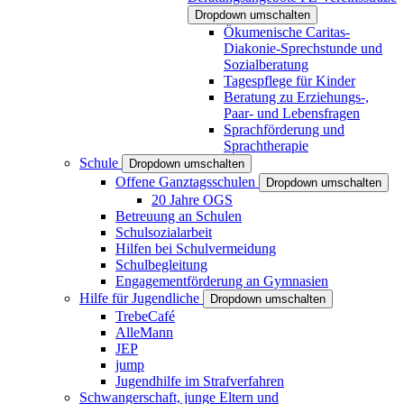
Dropdown umschalten
Ökumenische Caritas-
Diakonie-Sprechstunde und
Sozialberatung
Tagespflege für Kinder
Beratung zu Erziehungs-,
Paar- und Lebensfragen
Sprachförderung und
Sprachtherapie
Schule
Dropdown umschalten
Offene Ganztagsschulen
Dropdown umschalten
20 Jahre OGS
Betreuung an Schulen
Schulsozialarbeit
Hilfen bei Schulvermeidung
Schulbegleitung
Engagementförderung an Gymnasien
Hilfe für Jugendliche
Dropdown umschalten
TrebeCafé
AlleMann
JEP
jump
Jugendhilfe im Strafverfahren
Schwangerschaft, junge Eltern und