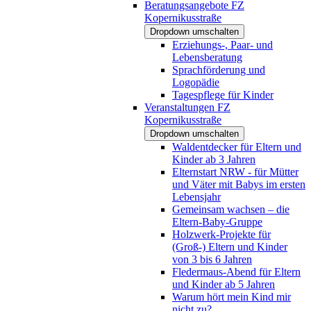
Beratungsangebote FZ
Kopernikusstraße
Dropdown umschalten
Erziehungs-, Paar- und
Lebensberatung
Sprachförderung und
Logopädie
Tagespflege für Kinder
Veranstaltungen FZ
Kopernikusstraße
Dropdown umschalten
Waldentdecker für Eltern und
Kinder ab 3 Jahren
Elternstart NRW - für Mütter
und Väter mit Babys im ersten
Lebensjahr
Gemeinsam wachsen – die
Eltern-Baby-Gruppe
Holzwerk-Projekte für
(Groß-) Eltern und Kinder
von 3 bis 6 Jahren
Fledermaus-Abend für Eltern
und Kinder ab 5 Jahren
Warum hört mein Kind mir
nicht zu?