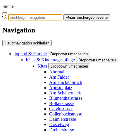
Suche
Zur Suchergebnisseite
Navigation
Hauptnavigation schließen
Jugend & Familie
Dropdown umschalten
Kitas & Kindertagespflege
Dropdown umschalten
Kitas
Dropdown umschalten
Ahornallee
Am Falder
Am Hackenbruch
Apostelplatz
Am Schabernack
Blumenthalstrasse
Bolkerstrasse
Calvinstrasse
Collenbachstrasse
Daimlerstrasse
Diezelweg
Dreherstrasse