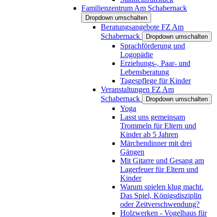
Familienzentrum Am Schabernack
Dropdown umschalten
Beratungsangebote FZ Am
Schabernack
Dropdown umschalten
Sprachförderung und
Logopädie
Erziehungs-, Paar- und
Lebensberatung
Tagespflege für Kinder
Veranstaltungen FZ Am
Schabernack
Dropdown umschalten
Yoga
Lasst uns gemeinsam
Trommeln für Eltern und
Kinder ab 5 Jahren
Märchendinner mit drei
Gängen
Mit Gitarre und Gesang am
Lagerfeuer für Eltern und
Kinder
Warum spielen klug macht.
Das Spiel, Königsdisziplin
oder Zeitverschwendung?
Holzwerken - Vogelhaus für