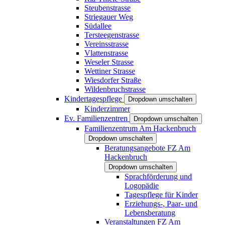
Steubenstrasse
Striegauer Weg
Südallee
Tersteegenstrasse
Vereinsstrasse
Vlattenstrasse
Weseler Strasse
Wettiner Strasse
Wiesdorfer Straße
Wildenbruchstrasse
Kindertagespflege
Dropdown umschalten
Kinderzimmer
Ev. Familienzentren
Dropdown umschalten
Familienzentrum Am Hackenbruch
Dropdown umschalten
Beratungsangebote FZ Am
Hackenbruch
Dropdown umschalten
Sprachförderung und
Logopädie
Tagespflege für Kinder
Erziehungs-, Paar- und
Lebensberatung
Veranstaltungen FZ Am