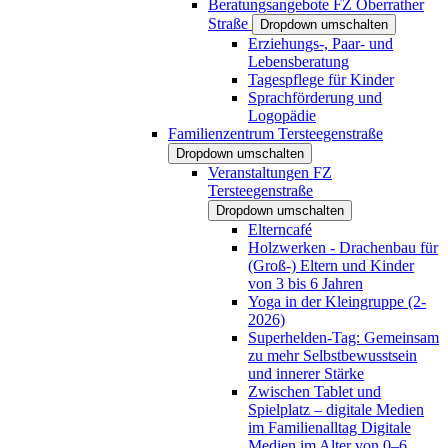
Beratungsangebote FZ Oberrather
Straße
Dropdown umschalten
Erziehungs-, Paar- und
Lebensberatung
Tagespflege für Kinder
Sprachförderung und
Logopädie
Familienzentrum Tersteegenstraße
Dropdown umschalten
Veranstaltungen FZ
Tersteegenstraße
Dropdown umschalten
Elterncafé
Holzwerken - Drachenbau für
(Groß-) Eltern und Kinder
von 3 bis 6 Jahren
Yoga in der Kleingruppe (2-
2026)
Superhelden-Tag: Gemeinsam
zu mehr Selbstbewusstsein
und innerer Stärke
Zwischen Tablet und
Spielplatz – digitale Medien
im Familienalltag Digitale
Medien im Alter von 0–6