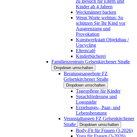
zu Besuch für Eltern und
Kinder ab 4 Jahren
Weckmänner backen
Wenn Worte wehtun: So
schützen Sie Ihr Kind vor
Ausgrenzung und
Provokation
Kunstwerkstatt Objektbau /
Upcycling
Elterncafé
Kinderbücherei
Familienzentrum Gelsenkirchener Straße
Dropdown umschalten
Beratungsangebote FZ
Gelsenkirchener Straße
Dropdown umschalten
Tagespflege für Kinder
Sprachförderung und
Logopädie
Erziehungs-, Paar- und
Lebensberatung
Veranstaltungen FZ Gelsenkirchener
Straße
Dropdown umschalten
Body-Fit für Frauen (3-2026)
Yoga für Frauen (3-2026)