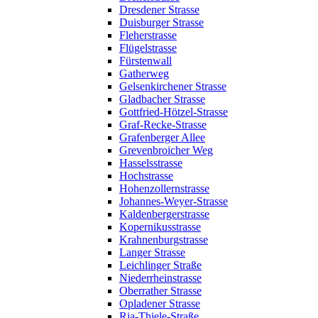
Dresdener Strasse
Duisburger Strasse
Fleherstrasse
Flügelstrasse
Fürstenwall
Gatherweg
Gelsenkirchener Strasse
Gladbacher Strasse
Gottfried-Hötzel-Strasse
Graf-Recke-Strasse
Grafenberger Allee
Grevenbroicher Weg
Hasselsstrasse
Hochstrasse
Hohenzollernstrasse
Johannes-Weyer-Strasse
Kaldenbergerstrasse
Kopernikusstrasse
Krahnenburgstrasse
Langer Strasse
Leichlinger Straße
Niederrheinstrasse
Oberrather Strasse
Opladener Strasse
Ria-Thiele-Straße