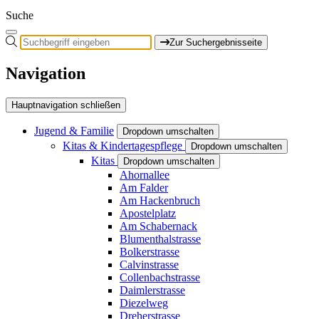
Suche
Zur Suchergebnisseite
Navigation
Hauptnavigation schließen
Jugend & Familie
Dropdown umschalten
Kitas & Kindertagespflege
Dropdown umschalten
Kitas
Dropdown umschalten
Ahornallee
Am Falder
Am Hackenbruch
Apostelplatz
Am Schabernack
Blumenthalstrasse
Bolkerstrasse
Calvinstrasse
Collenbachstrasse
Daimlerstrasse
Diezelweg
Dreherstrasse