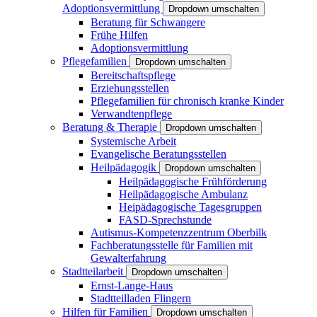
Adoptionsvermittlung
Dropdown umschalten
Beratung für Schwangere
Frühe Hilfen
Adoptionsvermittlung
Pflegefamilien
Dropdown umschalten
Bereitschaftspflege
Erziehungsstellen
Pflegefamilien für chronisch kranke Kinder
Verwandtenpflege
Beratung & Therapie
Dropdown umschalten
Systemische Arbeit
Evangelische Beratungsstellen
Heilpädagogik
Dropdown umschalten
Heilpädagogische Frühförderung
Heilpädagogische Ambulanz
Heipädagogische Tagesgruppen
FASD-Sprechstunde
Autismus-Kompetenzzentrum Oberbilk
Fachberatungsstelle für Familien mit
Gewalterfahrung
Stadtteilarbeit
Dropdown umschalten
Ernst-Lange-Haus
Stadtteilladen Flingern
Hilfen für Familien
Dropdown umschalten