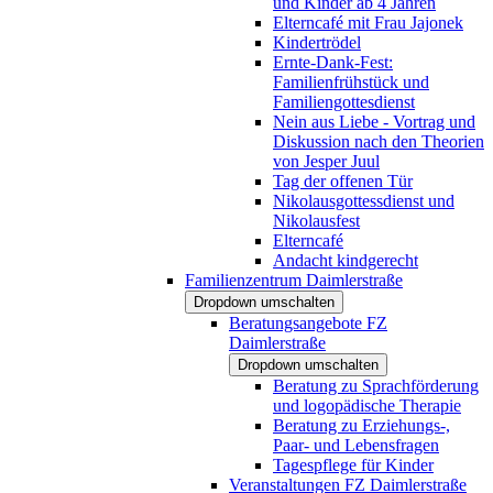
und Kinder ab 4 Jahren
Elterncafé mit Frau Jajonek
Kindertrödel
Ernte-Dank-Fest:
Familienfrühstück und
Familiengottesdienst
Nein aus Liebe - Vortrag und
Diskussion nach den Theorien
von Jesper Juul
Tag der offenen Tür
Nikolausgottessdienst und
Nikolausfest
Elterncafé
Andacht kindgerecht
Familienzentrum Daimlerstraße
Dropdown umschalten
Beratungsangebote FZ
Daimlerstraße
Dropdown umschalten
Beratung zu Sprachförderung
und logopädische Therapie
Beratung zu Erziehungs-,
Paar- und Lebensfragen
Tagespflege für Kinder
Veranstaltungen FZ Daimlerstraße