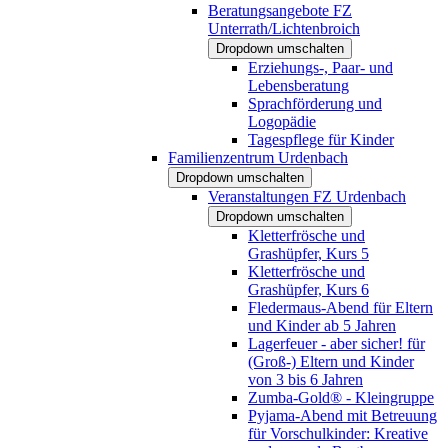
Beratungsangebote FZ
Unterrath/Lichtenbroich
Dropdown umschalten
Erziehungs-, Paar- und
Lebensberatung
Sprachförderung und
Logopädie
Tagespflege für Kinder
Familienzentrum Urdenbach
Dropdown umschalten
Veranstaltungen FZ Urdenbach
Dropdown umschalten
Kletterfrösche und
Grashüpfer, Kurs 5
Kletterfrösche und
Grashüpfer, Kurs 6
Fledermaus-Abend für Eltern
und Kinder ab 5 Jahren
Lagerfeuer - aber sicher! für
(Groß-) Eltern und Kinder
von 3 bis 6 Jahren
Zumba-Gold® - Kleingruppe
Pyjama-Abend mit Betreuung
für Vorschulkinder: Kreative