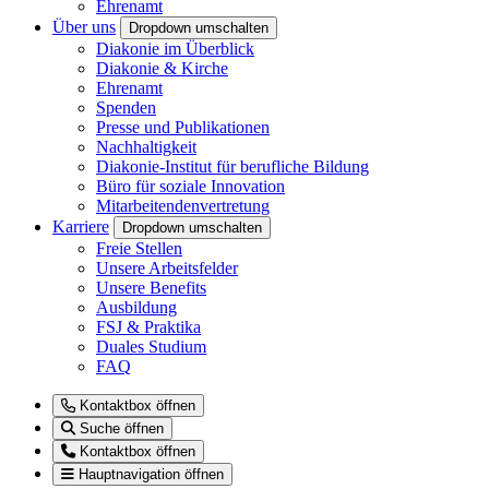
Ehrenamt
Über uns
Dropdown umschalten
Diakonie im Überblick
Diakonie & Kirche
Ehrenamt
Spenden
Presse und Publikationen
Nachhaltigkeit
Diakonie-Institut für berufliche Bildung
Büro für soziale Innovation
Mitarbeitendenvertretung
Karriere
Dropdown umschalten
Freie Stellen
Unsere Arbeitsfelder
Unsere Benefits
Ausbildung
FSJ & Praktika
Duales Studium
FAQ
Kontaktbox öffnen
Suche öffnen
Kontaktbox öffnen
Hauptnavigation öffnen