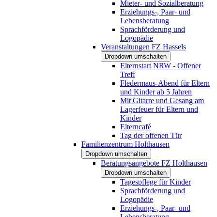
Mieter- und Sozialberatung
Erziehungs-, Paar- und
Lebensberatung
Sprachförderung und
Logopädie
Veranstaltungen FZ Hassels
Dropdown umschalten
Elternstart NRW - Offener
Treff
Fledermaus-Abend für Eltern
und Kinder ab 5 Jahren
Mit Gitarre und Gesang am
Lagerfeuer für Eltern und
Kinder
Elterncafé
Tag der offenen Tür
Familienzentrum Holthausen
Dropdown umschalten
Beratungsangebote FZ Holthausen
Dropdown umschalten
Tagespflege für Kinder
Sprachförderung und
Logopädie
Erziehungs-, Paar- und
Lebensberatung