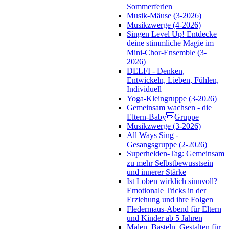
Sommerferien
Musik-Mäuse (3-2026)
Musikzwerge (4-2026)
Singen Level Up! Entdecke
deine stimmliche Magie im
Mini-Chor-Ensemble (3-
2026)
DELFI - Denken,
Entwickeln, Lieben, Fühlen,
Individuell
Yoga-Kleingruppe (3-2026)
Gemeinsam wachsen - die
Eltern-BabyGruppe
Musikzwerge (3-2026)
All Ways Sing -
Gesangsgruppe (2-2026)
Superhelden-Tag: Gemeinsam
zu mehr Selbstbewusstsein
und innerer Stärke
Ist Loben wirklich sinnvoll?
Emotionale Tricks in der
Erziehung und ihre Folgen
Fledermaus-Abend für Eltern
und Kinder ab 5 Jahren
Malen, Basteln, Gestalten für