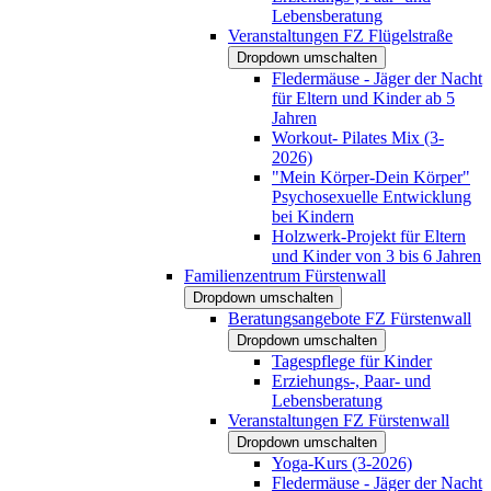
Lebensberatung
Veranstaltungen FZ Flügelstraße
Dropdown umschalten
Fledermäuse - Jäger der Nacht
für Eltern und Kinder ab 5
Jahren
Workout- Pilates Mix (3-
2026)
"Mein Körper-Dein Körper"
Psychosexuelle Entwicklung
bei Kindern
Holzwerk-Projekt für Eltern
und Kinder von 3 bis 6 Jahren
Familienzentrum Fürstenwall
Dropdown umschalten
Beratungsangebote FZ Fürstenwall
Dropdown umschalten
Tagespflege für Kinder
Erziehungs-, Paar- und
Lebensberatung
Veranstaltungen FZ Fürstenwall
Dropdown umschalten
Yoga-Kurs (3-2026)
Fledermäuse - Jäger der Nacht