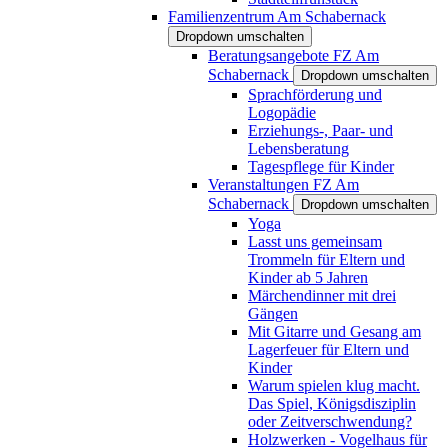
Familienzentrum Am Schabernack
Dropdown umschalten
Beratungsangebote FZ Am
Schabernack
Dropdown umschalten
Sprachförderung und
Logopädie
Erziehungs-, Paar- und
Lebensberatung
Tagespflege für Kinder
Veranstaltungen FZ Am
Schabernack
Dropdown umschalten
Yoga
Lasst uns gemeinsam
Trommeln für Eltern und
Kinder ab 5 Jahren
Märchendinner mit drei
Gängen
Mit Gitarre und Gesang am
Lagerfeuer für Eltern und
Kinder
Warum spielen klug macht.
Das Spiel, Königsdisziplin
oder Zeitverschwendung?
Holzwerken - Vogelhaus für