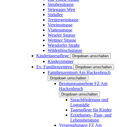
Steubenstrasse
Striegauer Weg
Südallee
Tersteegenstrasse
Vereinsstrasse
Vlattenstrasse
Weseler Strasse
Wettiner Strasse
Wiesdorfer Straße
Wildenbruchstrasse
Kindertagespflege
Dropdown umschalten
Kinderzimmer
Ev. Familienzentren
Dropdown umschalten
Familienzentrum Am Hackenbruch
Dropdown umschalten
Beratungsangebote FZ Am
Hackenbruch
Dropdown umschalten
Sprachförderung und
Logopädie
Tagespflege für Kinder
Erziehungs-, Paar- und
Lebensberatung
Veranstaltungen FZ Am