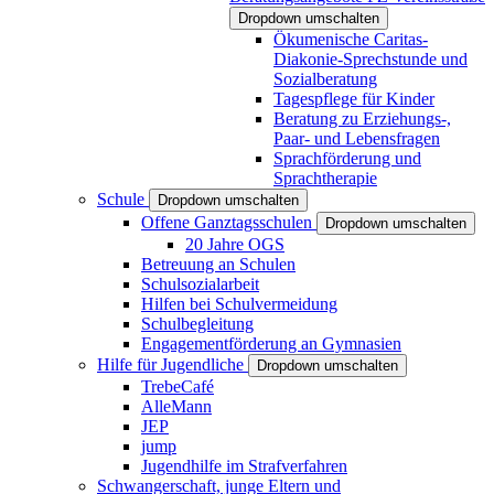
Dropdown umschalten
Ökumenische Caritas-
Diakonie-Sprechstunde und
Sozialberatung
Tagespflege für Kinder
Beratung zu Erziehungs-,
Paar- und Lebensfragen
Sprachförderung und
Sprachtherapie
Schule
Dropdown umschalten
Offene Ganztagsschulen
Dropdown umschalten
20 Jahre OGS
Betreuung an Schulen
Schulsozialarbeit
Hilfen bei Schulvermeidung
Schulbegleitung
Engagementförderung an Gymnasien
Hilfe für Jugendliche
Dropdown umschalten
TrebeCafé
AlleMann
JEP
jump
Jugendhilfe im Strafverfahren
Schwangerschaft, junge Eltern und