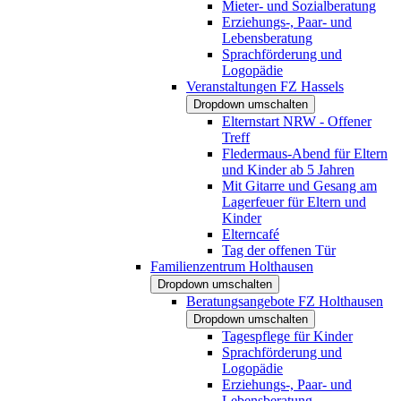
Mieter- und Sozialberatung
Erziehungs-, Paar- und
Lebensberatung
Sprachförderung und
Logopädie
Veranstaltungen FZ Hassels
Dropdown umschalten
Elternstart NRW - Offener
Treff
Fledermaus-Abend für Eltern
und Kinder ab 5 Jahren
Mit Gitarre und Gesang am
Lagerfeuer für Eltern und
Kinder
Elterncafé
Tag der offenen Tür
Familienzentrum Holthausen
Dropdown umschalten
Beratungsangebote FZ Holthausen
Dropdown umschalten
Tagespflege für Kinder
Sprachförderung und
Logopädie
Erziehungs-, Paar- und
Lebensberatung