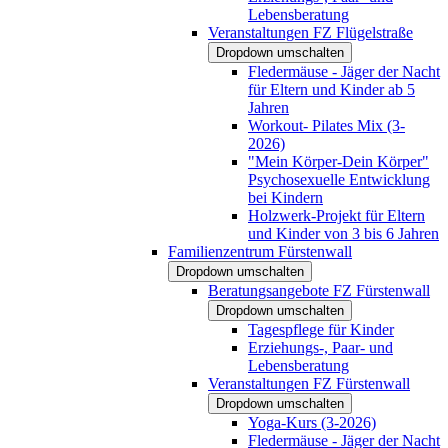
Lebensberatung
Veranstaltungen FZ Flügelstraße
Dropdown umschalten
Fledermäuse - Jäger der Nacht
für Eltern und Kinder ab 5
Jahren
Workout- Pilates Mix (3-
2026)
"Mein Körper-Dein Körper"
Psychosexuelle Entwicklung
bei Kindern
Holzwerk-Projekt für Eltern
und Kinder von 3 bis 6 Jahren
Familienzentrum Fürstenwall
Dropdown umschalten
Beratungsangebote FZ Fürstenwall
Dropdown umschalten
Tagespflege für Kinder
Erziehungs-, Paar- und
Lebensberatung
Veranstaltungen FZ Fürstenwall
Dropdown umschalten
Yoga-Kurs (3-2026)
Fledermäuse - Jäger der Nacht