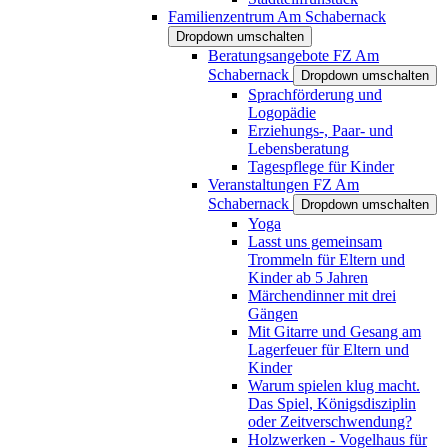
Familienzentrum Am Schabernack
Dropdown umschalten
Beratungsangebote FZ Am
Schabernack
Dropdown umschalten
Sprachförderung und
Logopädie
Erziehungs-, Paar- und
Lebensberatung
Tagespflege für Kinder
Veranstaltungen FZ Am
Schabernack
Dropdown umschalten
Yoga
Lasst uns gemeinsam
Trommeln für Eltern und
Kinder ab 5 Jahren
Märchendinner mit drei
Gängen
Mit Gitarre und Gesang am
Lagerfeuer für Eltern und
Kinder
Warum spielen klug macht.
Das Spiel, Königsdisziplin
oder Zeitverschwendung?
Holzwerken - Vogelhaus für