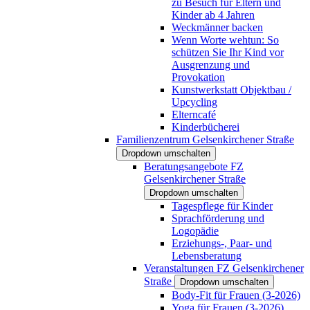
zu Besuch für Eltern und
Kinder ab 4 Jahren
Weckmänner backen
Wenn Worte wehtun: So
schützen Sie Ihr Kind vor
Ausgrenzung und
Provokation
Kunstwerkstatt Objektbau /
Upcycling
Elterncafé
Kinderbücherei
Familienzentrum Gelsenkirchener Straße
Dropdown umschalten
Beratungsangebote FZ
Gelsenkirchener Straße
Dropdown umschalten
Tagespflege für Kinder
Sprachförderung und
Logopädie
Erziehungs-, Paar- und
Lebensberatung
Veranstaltungen FZ Gelsenkirchener
Straße
Dropdown umschalten
Body-Fit für Frauen (3-2026)
Yoga für Frauen (3-2026)