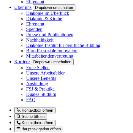
Ehrenamt
Über uns
Dropdown umschalten
Diakonie im Überblick
Diakonie & Kirche
Ehrenamt
Spenden
Presse und Publikationen
Nachhaltigkeit
Diakonie-Institut für berufliche Bildung
Büro für soziale Innovation
Mitarbeitendenvertretung
Karriere
Dropdown umschalten
Freie Stellen
Unsere Arbeitsfelder
Unsere Benefits
Ausbildung
FSJ & Praktika
Duales Studium
FAQ
Kontaktbox öffnen
Suche öffnen
Kontaktbox öffnen
Hauptnavigation öffnen