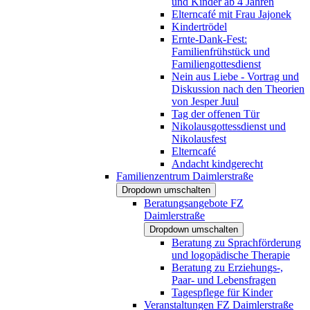
und Kinder ab 4 Jahren
Elterncafé mit Frau Jajonek
Kindertrödel
Ernte-Dank-Fest:
Familienfrühstück und
Familiengottesdienst
Nein aus Liebe - Vortrag und
Diskussion nach den Theorien
von Jesper Juul
Tag der offenen Tür
Nikolausgottessdienst und
Nikolausfest
Elterncafé
Andacht kindgerecht
Familienzentrum Daimlerstraße
Dropdown umschalten
Beratungsangebote FZ
Daimlerstraße
Dropdown umschalten
Beratung zu Sprachförderung
und logopädische Therapie
Beratung zu Erziehungs-,
Paar- und Lebensfragen
Tagespflege für Kinder
Veranstaltungen FZ Daimlerstraße