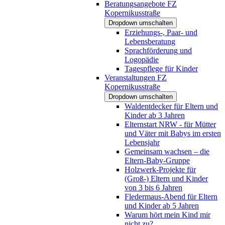
Beratungsangebote FZ
Kopernikusstraße
Dropdown umschalten
Erziehungs-, Paar- und
Lebensberatung
Sprachförderung und
Logopädie
Tagespflege für Kinder
Veranstaltungen FZ
Kopernikusstraße
Dropdown umschalten
Waldentdecker für Eltern und
Kinder ab 3 Jahren
Elternstart NRW - für Mütter
und Väter mit Babys im ersten
Lebensjahr
Gemeinsam wachsen – die
Eltern-Baby-Gruppe
Holzwerk-Projekte für
(Groß-) Eltern und Kinder
von 3 bis 6 Jahren
Fledermaus-Abend für Eltern
und Kinder ab 5 Jahren
Warum hört mein Kind mir
nicht zu?