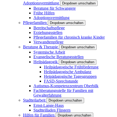
Adoptionsvermittlung
Dropdown umschalten
Beratung für Schwangere
Frühe Hilfen
Adoptionsvermittlung
Pflegefamilien
Dropdown umschalten
Bereitschaftspflege
Erziehungsstellen
Pflegefamilien für chronisch kranke Kinder
Verwandtenpflege
Beratung & Therapie
Dropdown umschalten
Systemische Arbeit
Evangelische Beratungsstellen
Heilpädagogik
Dropdown umschalten
Heilpädagogische Frühförderung
Heilpädagogische Ambulanz
Heipädagogische Tagesgruppen
FASD-Sprechstunde
Autismus-Kompetenzzentrum Oberbilk
Fachberatungsstelle für Familien mit
Gewalterfahrung
Stadtteilarbeit
Dropdown umschalten
Ernst-Lange-Haus
Stadtteilladen Flingern
Hilfen für Familien
Dropdown umschalten