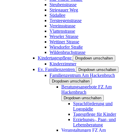
Steubenstrasse
Striegauer Weg
Südallee
Tersteegenstrasse
Vereinsstrasse
Vlattenstrasse
Weseler Strasse
Wettiner Strasse
Wiesdorfer Straße
Wildenbruchstrasse
Kindertagespflege
Dropdown umschalten
Kinderzimmer
Ev. Familienzentren
Dropdown umschalten
Familienzentrum Am Hackenbruch
Dropdown umschalten
Beratungsangebote FZ Am
Hackenbruch
Dropdown umschalten
Sprachförderung und
Logopädie
Tagespflege für Kinder
Erziehungs-, Paar- und
Lebensberatung
Veranstaltungen FZ Am