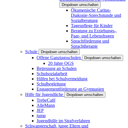
Dropdown umschalten
Ökumenische Caritas-
Diakonie-Sprechstunde und
Sozialberatung
Tagespflege für Kinder
Beratung zu Erziehungs-,
Paar- und Lebensfragen
Sprachförderung und
Sprachtherapie
Schule
Dropdown umschalten
Offene Ganztagsschulen
Dropdown umschalten
20 Jahre OGS
Betreuung an Schulen
Schulsozialarbeit
Hilfen bei Schulvermeidung
Schulbegleitung
Engagementförderung an Gymnasien
Hilfe für Jugendliche
Dropdown umschalten
TrebeCafé
AlleMann
JEP
jump
Jugendhilfe im Strafverfahren
Schwangerschaft, junge Eltern und