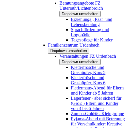
Beratungsangebote FZ
Unterrath/Lichtenbroich
Dropdown umschalten
Erziehungs-, Paar- und
Lebensberatung
Sprachförderung und
Logopädie
Tagespflege für Kinder
Familienzentrum Urdenbach
Dropdown umschalten
Veranstaltungen FZ Urdenbach
Dropdown umschalten
Kletterfrösche und
Grashüpfer, Kurs 5
Kletterfrösche und
Grashüpfer, Kurs 6
Fledermaus-Abend für Eltern
und Kinder ab 5 Jahren
Lagerfeuer - aber sicher! für
(Groß-) Eltern und Kinder
von 3 bis 6 Jahren
Zumba-Gold® - Kleingruppe
Pyjama-Abend mit Betreuung
für Vorschulkinder: Kreative