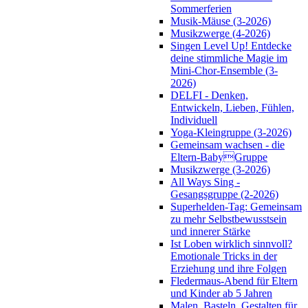
Sommerferien
Musik-Mäuse (3-2026)
Musikzwerge (4-2026)
Singen Level Up! Entdecke
deine stimmliche Magie im
Mini-Chor-Ensemble (3-
2026)
DELFI - Denken,
Entwickeln, Lieben, Fühlen,
Individuell
Yoga-Kleingruppe (3-2026)
Gemeinsam wachsen - die
Eltern-BabyGruppe
Musikzwerge (3-2026)
All Ways Sing -
Gesangsgruppe (2-2026)
Superhelden-Tag: Gemeinsam
zu mehr Selbstbewusstsein
und innerer Stärke
Ist Loben wirklich sinnvoll?
Emotionale Tricks in der
Erziehung und ihre Folgen
Fledermaus-Abend für Eltern
und Kinder ab 5 Jahren
Malen, Basteln, Gestalten für