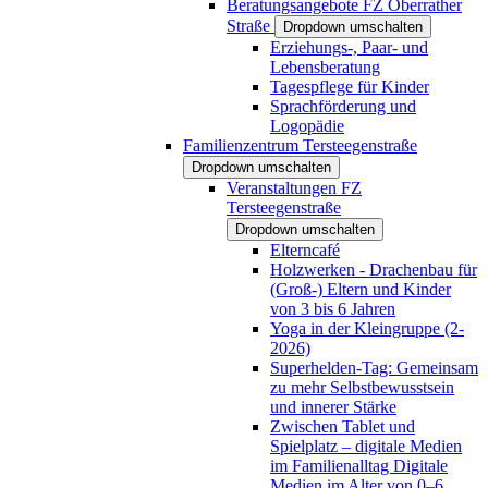
Beratungsangebote FZ Oberrather
Straße
Dropdown umschalten
Erziehungs-, Paar- und
Lebensberatung
Tagespflege für Kinder
Sprachförderung und
Logopädie
Familienzentrum Tersteegenstraße
Dropdown umschalten
Veranstaltungen FZ
Tersteegenstraße
Dropdown umschalten
Elterncafé
Holzwerken - Drachenbau für
(Groß-) Eltern und Kinder
von 3 bis 6 Jahren
Yoga in der Kleingruppe (2-
2026)
Superhelden-Tag: Gemeinsam
zu mehr Selbstbewusstsein
und innerer Stärke
Zwischen Tablet und
Spielplatz – digitale Medien
im Familienalltag Digitale
Medien im Alter von 0–6