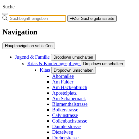
Suche
Zur Suchergebnisseite
Navigation
Hauptnavigation schließen
Jugend & Familie
Dropdown umschalten
Kitas & Kindertagespflege
Dropdown umschalten
Kitas
Dropdown umschalten
Ahornallee
Am Falder
Am Hackenbruch
Apostelplatz
Am Schabernack
Blumenthalstrasse
Bolkerstrasse
Calvinstrasse
Collenbachstrasse
Daimlerstrasse
Diezelweg
Dreherstrasse