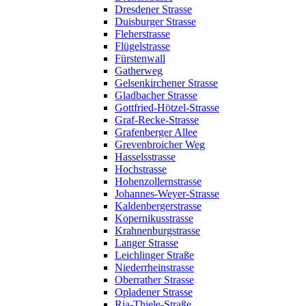
Dresdener Strasse
Duisburger Strasse
Fleherstrasse
Flügelstrasse
Fürstenwall
Gatherweg
Gelsenkirchener Strasse
Gladbacher Strasse
Gottfried-Hötzel-Strasse
Graf-Recke-Strasse
Grafenberger Allee
Grevenbroicher Weg
Hasselsstrasse
Hochstrasse
Hohenzollernstrasse
Johannes-Weyer-Strasse
Kaldenbergerstrasse
Kopernikusstrasse
Krahnenburgstrasse
Langer Strasse
Leichlinger Straße
Niederrheinstrasse
Oberrather Strasse
Opladener Strasse
Ria-Thiele-Straße