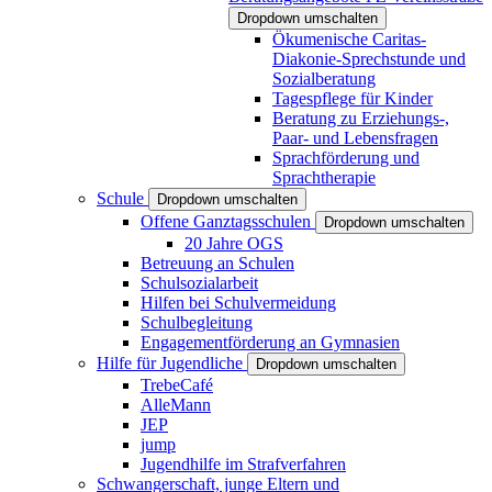
Dropdown umschalten
Ökumenische Caritas-
Diakonie-Sprechstunde und
Sozialberatung
Tagespflege für Kinder
Beratung zu Erziehungs-,
Paar- und Lebensfragen
Sprachförderung und
Sprachtherapie
Schule
Dropdown umschalten
Offene Ganztagsschulen
Dropdown umschalten
20 Jahre OGS
Betreuung an Schulen
Schulsozialarbeit
Hilfen bei Schulvermeidung
Schulbegleitung
Engagementförderung an Gymnasien
Hilfe für Jugendliche
Dropdown umschalten
TrebeCafé
AlleMann
JEP
jump
Jugendhilfe im Strafverfahren
Schwangerschaft, junge Eltern und