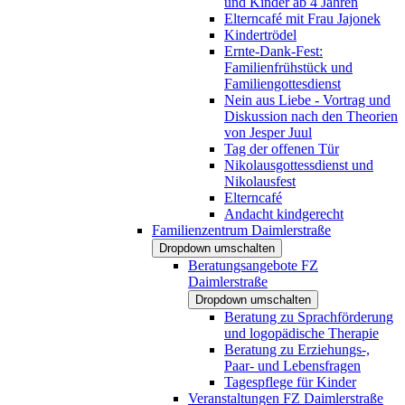
und Kinder ab 4 Jahren
Elterncafé mit Frau Jajonek
Kindertrödel
Ernte-Dank-Fest:
Familienfrühstück und
Familiengottesdienst
Nein aus Liebe - Vortrag und
Diskussion nach den Theorien
von Jesper Juul
Tag der offenen Tür
Nikolausgottessdienst und
Nikolausfest
Elterncafé
Andacht kindgerecht
Familienzentrum Daimlerstraße
Dropdown umschalten
Beratungsangebote FZ
Daimlerstraße
Dropdown umschalten
Beratung zu Sprachförderung
und logopädische Therapie
Beratung zu Erziehungs-,
Paar- und Lebensfragen
Tagespflege für Kinder
Veranstaltungen FZ Daimlerstraße