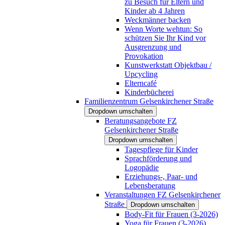
zu Besuch für Eltern und
Kinder ab 4 Jahren
Weckmänner backen
Wenn Worte wehtun: So
schützen Sie Ihr Kind vor
Ausgrenzung und
Provokation
Kunstwerkstatt Objektbau /
Upcycling
Elterncafé
Kinderbücherei
Familienzentrum Gelsenkirchener Straße
Dropdown umschalten
Beratungsangebote FZ
Gelsenkirchener Straße
Dropdown umschalten
Tagespflege für Kinder
Sprachförderung und
Logopädie
Erziehungs-, Paar- und
Lebensberatung
Veranstaltungen FZ Gelsenkirchener
Straße
Dropdown umschalten
Body-Fit für Frauen (3-2026)
Yoga für Frauen (3-2026)