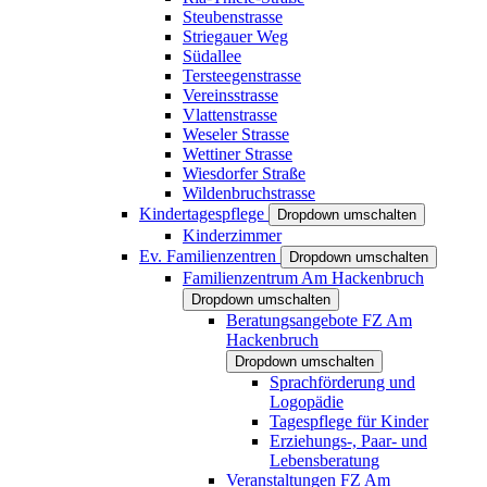
Steubenstrasse
Striegauer Weg
Südallee
Tersteegenstrasse
Vereinsstrasse
Vlattenstrasse
Weseler Strasse
Wettiner Strasse
Wiesdorfer Straße
Wildenbruchstrasse
Kindertagespflege
Dropdown umschalten
Kinderzimmer
Ev. Familienzentren
Dropdown umschalten
Familienzentrum Am Hackenbruch
Dropdown umschalten
Beratungsangebote FZ Am
Hackenbruch
Dropdown umschalten
Sprachförderung und
Logopädie
Tagespflege für Kinder
Erziehungs-, Paar- und
Lebensberatung
Veranstaltungen FZ Am