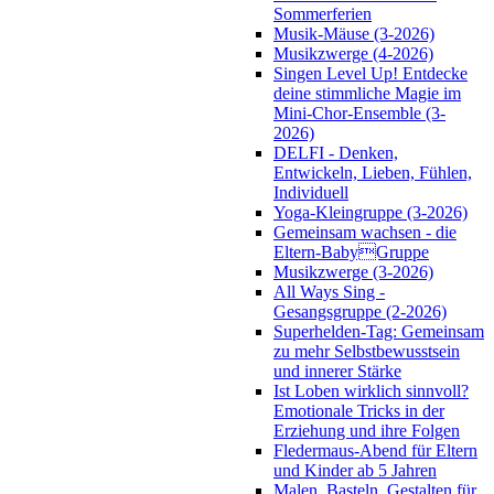
Sommerferien
Musik-Mäuse (3-2026)
Musikzwerge (4-2026)
Singen Level Up! Entdecke
deine stimmliche Magie im
Mini-Chor-Ensemble (3-
2026)
DELFI - Denken,
Entwickeln, Lieben, Fühlen,
Individuell
Yoga-Kleingruppe (3-2026)
Gemeinsam wachsen - die
Eltern-BabyGruppe
Musikzwerge (3-2026)
All Ways Sing -
Gesangsgruppe (2-2026)
Superhelden-Tag: Gemeinsam
zu mehr Selbstbewusstsein
und innerer Stärke
Ist Loben wirklich sinnvoll?
Emotionale Tricks in der
Erziehung und ihre Folgen
Fledermaus-Abend für Eltern
und Kinder ab 5 Jahren
Malen, Basteln, Gestalten für