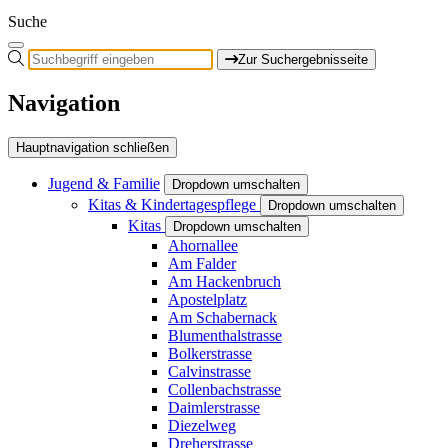
Suche
Zur Suchergebnisseite
Navigation
Hauptnavigation schließen
Jugend & Familie
Dropdown umschalten
Kitas & Kindertagespflege
Dropdown umschalten
Kitas
Dropdown umschalten
Ahornallee
Am Falder
Am Hackenbruch
Apostelplatz
Am Schabernack
Blumenthalstrasse
Bolkerstrasse
Calvinstrasse
Collenbachstrasse
Daimlerstrasse
Diezelweg
Dreherstrasse