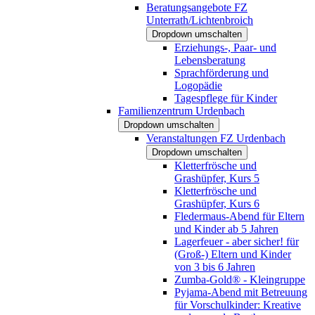
Beratungsangebote FZ
Unterrath/Lichtenbroich
Dropdown umschalten
Erziehungs-, Paar- und
Lebensberatung
Sprachförderung und
Logopädie
Tagespflege für Kinder
Familienzentrum Urdenbach
Dropdown umschalten
Veranstaltungen FZ Urdenbach
Dropdown umschalten
Kletterfrösche und
Grashüpfer, Kurs 5
Kletterfrösche und
Grashüpfer, Kurs 6
Fledermaus-Abend für Eltern
und Kinder ab 5 Jahren
Lagerfeuer - aber sicher! für
(Groß-) Eltern und Kinder
von 3 bis 6 Jahren
Zumba-Gold® - Kleingruppe
Pyjama-Abend mit Betreuung
für Vorschulkinder: Kreative