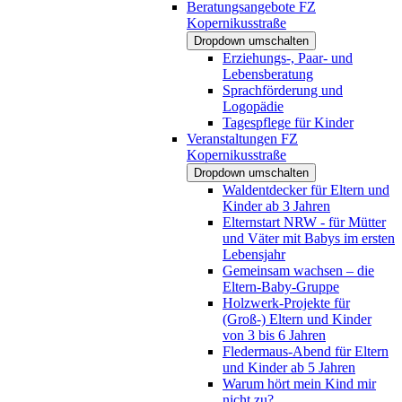
Beratungsangebote FZ
Kopernikusstraße
Dropdown umschalten
Erziehungs-, Paar- und
Lebensberatung
Sprachförderung und
Logopädie
Tagespflege für Kinder
Veranstaltungen FZ
Kopernikusstraße
Dropdown umschalten
Waldentdecker für Eltern und
Kinder ab 3 Jahren
Elternstart NRW - für Mütter
und Väter mit Babys im ersten
Lebensjahr
Gemeinsam wachsen – die
Eltern-Baby-Gruppe
Holzwerk-Projekte für
(Groß-) Eltern und Kinder
von 3 bis 6 Jahren
Fledermaus-Abend für Eltern
und Kinder ab 5 Jahren
Warum hört mein Kind mir
nicht zu?