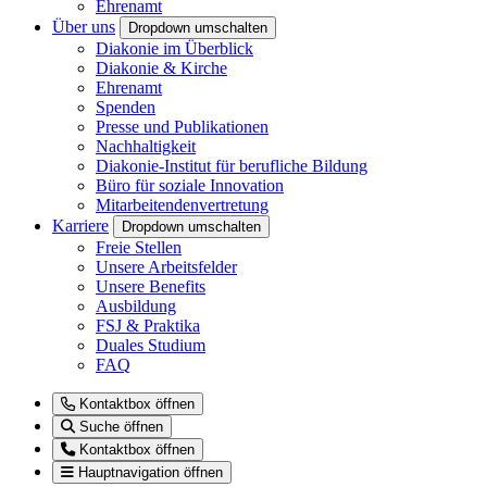
Ehrenamt
Über uns
Dropdown umschalten
Diakonie im Überblick
Diakonie & Kirche
Ehrenamt
Spenden
Presse und Publikationen
Nachhaltigkeit
Diakonie-Institut für berufliche Bildung
Büro für soziale Innovation
Mitarbeitendenvertretung
Karriere
Dropdown umschalten
Freie Stellen
Unsere Arbeitsfelder
Unsere Benefits
Ausbildung
FSJ & Praktika
Duales Studium
FAQ
Kontaktbox öffnen
Suche öffnen
Kontaktbox öffnen
Hauptnavigation öffnen