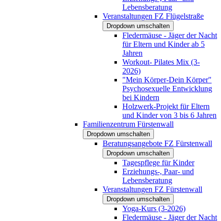
Lebensberatung
Veranstaltungen FZ Flügelstraße
Dropdown umschalten
Fledermäuse - Jäger der Nacht
für Eltern und Kinder ab 5
Jahren
Workout- Pilates Mix (3-
2026)
"Mein Körper-Dein Körper"
Psychosexuelle Entwicklung
bei Kindern
Holzwerk-Projekt für Eltern
und Kinder von 3 bis 6 Jahren
Familienzentrum Fürstenwall
Dropdown umschalten
Beratungsangebote FZ Fürstenwall
Dropdown umschalten
Tagespflege für Kinder
Erziehungs-, Paar- und
Lebensberatung
Veranstaltungen FZ Fürstenwall
Dropdown umschalten
Yoga-Kurs (3-2026)
Fledermäuse - Jäger der Nacht