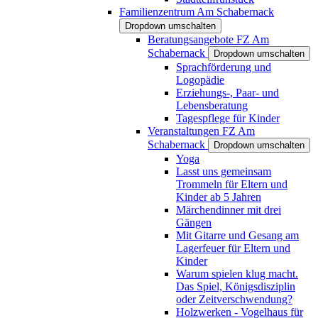
Familienzentrum Am Schabernack
Dropdown umschalten
Beratungsangebote FZ Am
Schabernack
Dropdown umschalten
Sprachförderung und
Logopädie
Erziehungs-, Paar- und
Lebensberatung
Tagespflege für Kinder
Veranstaltungen FZ Am
Schabernack
Dropdown umschalten
Yoga
Lasst uns gemeinsam
Trommeln für Eltern und
Kinder ab 5 Jahren
Märchendinner mit drei
Gängen
Mit Gitarre und Gesang am
Lagerfeuer für Eltern und
Kinder
Warum spielen klug macht.
Das Spiel, Königsdisziplin
oder Zeitverschwendung?
Holzwerken - Vogelhaus für