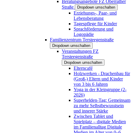
Beratungsangebote FZ Oberrather
Straße
Dropdown umschalten
Erziehungs-, Paar- und
Lebensberatung
Tagespflege für Kinder
Sprachförderung und
Logopädie
Familienzentrum Tersteegenstraße
Dropdown umschalten
Veranstaltungen FZ
Tersteegenstraße
Dropdown umschalten
Elterncafé
Holzwerken - Drachenbau für
(Groß-) Eltern und Kinder
von 3 bis 6 Jahren
Yoga in der Kleingruppe (2-
2026)
Superhelden-Tag: Gemeinsam
zu mehr Selbstbewusstsein
und innerer Stärke
Zwischen Tablet und
Spielplatz – digitale Medien
im Familienalltag Digitale
Medien im Alter von 0–6