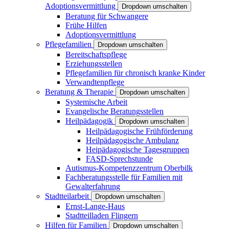
Adoptionsvermittlung
Dropdown umschalten
Beratung für Schwangere
Frühe Hilfen
Adoptionsvermittlung
Pflegefamilien
Dropdown umschalten
Bereitschaftspflege
Erziehungsstellen
Pflegefamilien für chronisch kranke Kinder
Verwandtenpflege
Beratung & Therapie
Dropdown umschalten
Systemische Arbeit
Evangelische Beratungsstellen
Heilpädagogik
Dropdown umschalten
Heilpädagogische Frühförderung
Heilpädagogische Ambulanz
Heipädagogische Tagesgruppen
FASD-Sprechstunde
Autismus-Kompetenzzentrum Oberbilk
Fachberatungsstelle für Familien mit
Gewalterfahrung
Stadtteilarbeit
Dropdown umschalten
Ernst-Lange-Haus
Stadtteilladen Flingern
Hilfen für Familien
Dropdown umschalten