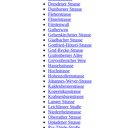
Dresdener Strasse
Duisburger Strasse
Fleherstrasse
Flügelstrasse
Fürstenwall
Gatherweg
Gelsenkirchener Strasse
Gladbacher Strasse
Gottfried-Hötzel-Strasse
Graf-Recke-Strasse
Grafenberger Allee
Grevenbroicher Weg
Hasselsstrasse
Hochstrasse
Hohenzollernstrasse
Johannes-Weyer-Strasse
Kaldenbergerstrasse
Kopernikusstrasse
Krahnenburgstrasse
Langer Strasse
Leichlinger Straße
Niederrheinstrasse
Oberrather Strasse
Opladener Strasse
Ria-Thiele-Straße