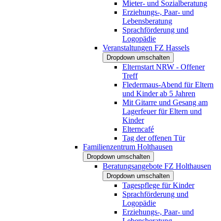
Mieter- und Sozialberatung
Erziehungs-, Paar- und
Lebensberatung
Sprachförderung und
Logopädie
Veranstaltungen FZ Hassels
Dropdown umschalten
Elternstart NRW - Offener
Treff
Fledermaus-Abend für Eltern
und Kinder ab 5 Jahren
Mit Gitarre und Gesang am
Lagerfeuer für Eltern und
Kinder
Elterncafé
Tag der offenen Tür
Familienzentrum Holthausen
Dropdown umschalten
Beratungsangebote FZ Holthausen
Dropdown umschalten
Tagespflege für Kinder
Sprachförderung und
Logopädie
Erziehungs-, Paar- und
Lebensberatung