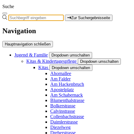
Suche
Zur Suchergebnisseite
Navigation
Hauptnavigation schließen
Jugend & Familie
Dropdown umschalten
Kitas & Kindertagespflege
Dropdown umschalten
Kitas
Dropdown umschalten
Ahornallee
Am Falder
Am Hackenbruch
Apostelplatz
Am Schabernack
Blumenthalstrasse
Bolkerstrasse
Calvinstrasse
Collenbachstrasse
Daimlerstrasse
Diezelweg
Dreherstrasse