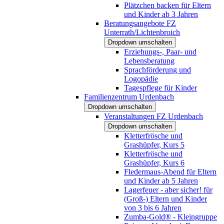
Plätzchen backen für Eltern
und Kinder ab 3 Jahren
Beratungsangebote FZ
Unterrath/Lichtenbroich
Dropdown umschalten
Erziehungs-, Paar- und
Lebensberatung
Sprachförderung und
Logopädie
Tagespflege für Kinder
Familienzentrum Urdenbach
Dropdown umschalten
Veranstaltungen FZ Urdenbach
Dropdown umschalten
Kletterfrösche und
Grashüpfer, Kurs 5
Kletterfrösche und
Grashüpfer, Kurs 6
Fledermaus-Abend für Eltern
und Kinder ab 5 Jahren
Lagerfeuer - aber sicher! für
(Groß-) Eltern und Kinder
von 3 bis 6 Jahren
Zumba-Gold® - Kleingruppe