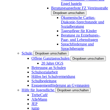
Engel basteln
Beratungsangebote FZ Vereinsstraße
Dropdown umschalten
Ökumenische Caritas-
Diakonie-Sprechstunde und
Sozialberatung
Tagespflege für Kinder
Beratung zu Erziehungs-,
Paar- und Lebensfragen
Sprachförderung und
Sprachtherapie
Schule
Dropdown umschalten
Offene Ganztagsschulen
Dropdown umschalten
20 Jahre OGS
Betreuung an Schulen
Schulsozialarbeit
Hilfen bei Schulvermeidung
Schulbegleitung
Engagementförderung an Gymnasien
Hilfe für Jugendliche
Dropdown umschalten
TrebeCafé
AlleMann
JEP
jump