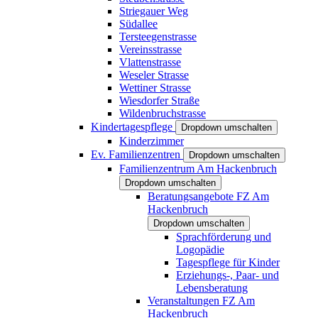
Striegauer Weg
Südallee
Tersteegenstrasse
Vereinsstrasse
Vlattenstrasse
Weseler Strasse
Wettiner Strasse
Wiesdorfer Straße
Wildenbruchstrasse
Kindertagespflege
Dropdown umschalten
Kinderzimmer
Ev. Familienzentren
Dropdown umschalten
Familienzentrum Am Hackenbruch
Dropdown umschalten
Beratungsangebote FZ Am
Hackenbruch
Dropdown umschalten
Sprachförderung und
Logopädie
Tagespflege für Kinder
Erziehungs-, Paar- und
Lebensberatung
Veranstaltungen FZ Am
Hackenbruch