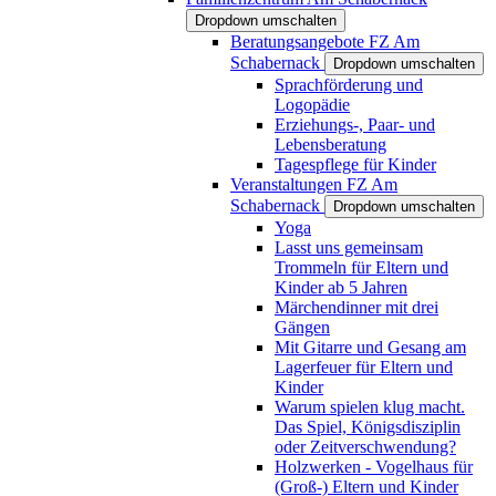
Dropdown umschalten
Beratungsangebote FZ Am
Schabernack
Dropdown umschalten
Sprachförderung und
Logopädie
Erziehungs-, Paar- und
Lebensberatung
Tagespflege für Kinder
Veranstaltungen FZ Am
Schabernack
Dropdown umschalten
Yoga
Lasst uns gemeinsam
Trommeln für Eltern und
Kinder ab 5 Jahren
Märchendinner mit drei
Gängen
Mit Gitarre und Gesang am
Lagerfeuer für Eltern und
Kinder
Warum spielen klug macht.
Das Spiel, Königsdisziplin
oder Zeitverschwendung?
Holzwerken - Vogelhaus für
(Groß-) Eltern und Kinder