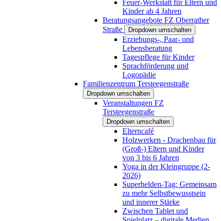
Feuer-Werkstatt für Eltern und
Kinder ab 4 Jahren
Beratungsangebote FZ Oberrather
Straße
Dropdown umschalten
Erziehungs-, Paar- und
Lebensberatung
Tagespflege für Kinder
Sprachförderung und
Logopädie
Familienzentrum Tersteegenstraße
Dropdown umschalten
Veranstaltungen FZ
Tersteegenstraße
Dropdown umschalten
Elterncafé
Holzwerken - Drachenbau für
(Groß-) Eltern und Kinder
von 3 bis 6 Jahren
Yoga in der Kleingruppe (2-
2026)
Superhelden-Tag: Gemeinsam
zu mehr Selbstbewusstsein
und innerer Stärke
Zwischen Tablet und
Spielplatz – digitale Medien