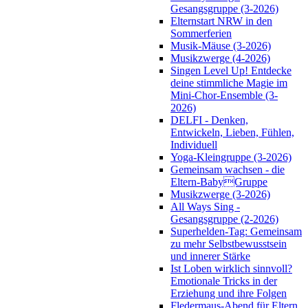
Gesangsgruppe (3-2026)
Elternstart NRW in den
Sommerferien
Musik-Mäuse (3-2026)
Musikzwerge (4-2026)
Singen Level Up! Entdecke
deine stimmliche Magie im
Mini-Chor-Ensemble (3-
2026)
DELFI - Denken,
Entwickeln, Lieben, Fühlen,
Individuell
Yoga-Kleingruppe (3-2026)
Gemeinsam wachsen - die
Eltern-BabyGruppe
Musikzwerge (3-2026)
All Ways Sing -
Gesangsgruppe (2-2026)
Superhelden-Tag: Gemeinsam
zu mehr Selbstbewusstsein
und innerer Stärke
Ist Loben wirklich sinnvoll?
Emotionale Tricks in der
Erziehung und ihre Folgen
Fledermaus-Abend für Eltern