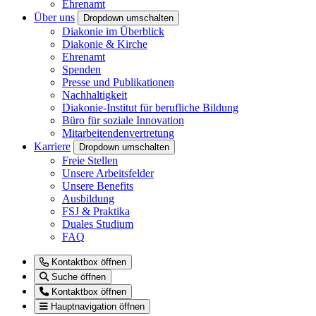
Ehrenamt
Über uns
Dropdown umschalten
Diakonie im Überblick
Diakonie & Kirche
Ehrenamt
Spenden
Presse und Publikationen
Nachhaltigkeit
Diakonie-Institut für berufliche Bildung
Büro für soziale Innovation
Mitarbeitendenvertretung
Karriere
Dropdown umschalten
Freie Stellen
Unsere Arbeitsfelder
Unsere Benefits
Ausbildung
FSJ & Praktika
Duales Studium
FAQ
Kontaktbox öffnen
Suche öffnen
Kontaktbox öffnen
Hauptnavigation öffnen