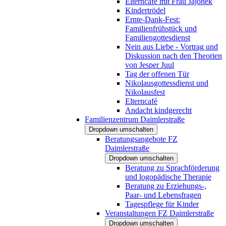
Elterncafé mit Frau Jajonek
Kindertrödel
Ernte-Dank-Fest:
Familienfrühstück und
Familiengottesdienst
Nein aus Liebe - Vortrag und
Diskussion nach den Theorien
von Jesper Juul
Tag der offenen Tür
Nikolausgottessdienst und
Nikolausfest
Elterncafé
Andacht kindgerecht
Familienzentrum Daimlerstraße
Dropdown umschalten
Beratungsangebote FZ
Daimlerstraße
Dropdown umschalten
Beratung zu Sprachförderung
und logopädische Therapie
Beratung zu Erziehungs-,
Paar- und Lebensfragen
Tagespflege für Kinder
Veranstaltungen FZ Daimlerstraße
Dropdown umschalten