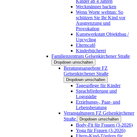
Kinder ab 4 Jahren
Weckmänner backen
Wenn Worte wehtun: So
schützen Sie Ihr Kind vor
Ausgrenzung und
Provokation
Kunstwerkstatt Objektbau /
Upcycling
Elterncafé
Kinderbücherei
Familienzentrum Gelsenkirchener Straße
Dropdown umschalten
Beratungsangebote FZ
Gelsenkirchener Straße
Dropdown umschalten
Tagespflege für Kinder
Sprachförderung und
Logopädie
Erziehungs-, Paar- und
Lebensberatung
Veranstaltungen FZ Gelsenkirchener
Straße
Dropdown umschalten
Body-Fit für Frauen (3-2026)
Yoga für Frauen (3-2026)
Eltern-Kind-Töpfern für