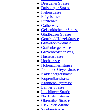
Dresdener Strasse
Duisburger Strasse
Fleherstrasse
Flügelstrasse
Fürstenwall
Gatherweg
Gelsenkirchener Strasse
Gladbacher Strasse
Gottfried-Hötzel-Strasse
Graf-Recke-Strasse
Grafenberger Allee
Grevenbroicher Weg
Hasselsstrasse
Hochstrasse
Hohenzollernstrasse
Johannes-Weyer-Strasse
Kaldenbergerstrasse
Kopernikusstrasse
Krahnenburgstrasse
Langer Strasse
Leichlinger Straße
Niederrheinstrasse
Oberrather Strasse
Ria-Thiele-Straße
Steubenstrasse