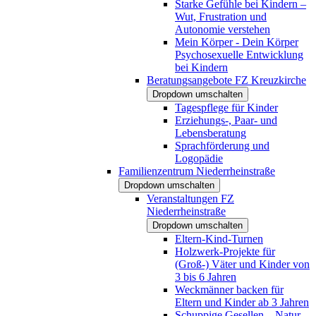
Starke Gefühle bei Kindern –
Wut, Frustration und
Autonomie verstehen
Mein Körper - Dein Körper
Psychosexuelle Entwicklung
bei Kindern
Beratungsangebote FZ Kreuzkirche
Dropdown umschalten
Tagespflege für Kinder
Erziehungs-, Paar- und
Lebensberatung
Sprachförderung und
Logopädie
Familienzentrum Niederrheinstraße
Dropdown umschalten
Veranstaltungen FZ
Niederrheinstraße
Dropdown umschalten
Eltern-Kind-Turnen
Holzwerk-Projekte für
(Groß-) Väter und Kinder von
3 bis 6 Jahren
Weckmänner backen für
Eltern und Kinder ab 3 Jahren
Schuppige Gesellen – Natur