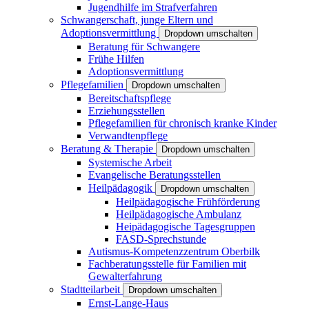
Jugendhilfe im Strafverfahren
Schwangerschaft, junge Eltern und
Adoptionsvermittlung
Dropdown umschalten
Beratung für Schwangere
Frühe Hilfen
Adoptionsvermittlung
Pflegefamilien
Dropdown umschalten
Bereitschaftspflege
Erziehungsstellen
Pflegefamilien für chronisch kranke Kinder
Verwandtenpflege
Beratung & Therapie
Dropdown umschalten
Systemische Arbeit
Evangelische Beratungsstellen
Heilpädagogik
Dropdown umschalten
Heilpädagogische Frühförderung
Heilpädagogische Ambulanz
Heipädagogische Tagesgruppen
FASD-Sprechstunde
Autismus-Kompetenzzentrum Oberbilk
Fachberatungsstelle für Familien mit
Gewalterfahrung
Stadtteilarbeit
Dropdown umschalten
Ernst-Lange-Haus