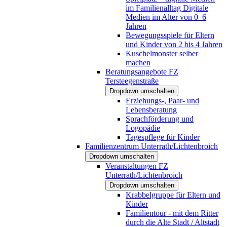
im Familienalltag Digitale
Medien im Alter von 0–6
Jahren
Bewegungsspiele für Eltern
und Kinder von 2 bis 4 Jahren
Kuschelmonster selber
machen
Beratungsangebote FZ
Tersteegenstraße
Dropdown umschalten
Erziehungs-, Paar- und
Lebensberatung
Sprachförderung und
Logopädie
Tagespflege für Kinder
Familienzentrum Unterrath/Lichtenbroich
Dropdown umschalten
Veranstaltungen FZ
Unterrath/Lichtenbroich
Dropdown umschalten
Krabbelgruppe für Eltern und
Kinder
Familientour - mit dem Ritter
durch die Alte Stadt / Altstadt