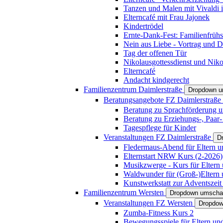
Tanzen und Malen mit Vivaldi in
Elterncafé mit Frau Jajonek
Kindertrödel
Ernte-Dank-Fest: Familienfrühs
Nein aus Liebe - Vortrag und D
Tag der offenen Tür
Nikolausgottessdienst und Niko
Elterncafé
Andacht kindgerecht
Familienzentrum Daimlerstraße
Dropdown u
Beratungsangebote FZ Daimlerstraße
Beratung zu Sprachförderung u
Beratung zu Erziehungs-, Paar
Tagespflege für Kinder
Veranstaltungen FZ Daimlerstraße
D
Fledermaus-Abend für Eltern u
Elternstart NRW Kurs (2-2026)
Musikzwerge - Kurs für Eltern 
Waldwunder für (Groß-)Eltern 
Kunstwerkstatt zur Adventszeit 
Familienzentrum Wersten
Dropdown umscha
Veranstaltungen FZ Wersten
Dropdow
Zumba-Fitness Kurs 2
Bewegungsspiele für Eltern un