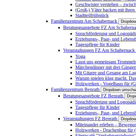
Geschwister verstehen – zwisc
(Groß-) Väter backen mit ihren
Stadtteilfrühstück
Familienzentrum Am Schabernack
Dropdow
Beratungsangebote FZ Am Schabern
Sprachförderung und Logopädi
Erziehungs-, Paar- und Lebens
Tagespflege für Kinder
Veranstaltungen FZ Am Schabernack
Yoga
Lasst uns gemeinsam Trommeln 
Märchendinner mit drei Gänge
Mit Gitarre und Gesang am Lage
Warum spielen klug macht. Das
Holzwerken - Vogelhaus für (Gr
Familienzentrum Benrath
Dropdown umschal
Beratungsangebote FZ Benrath
Drop
Sprachförderung und Logopädi
Tagespflege für Kinder
Erziehungs-, Paar- und Lebens
Veranstaltungen FZ Benrath
Dropdow
Miteinander erleben – Bewegung
Holzwerken - Drachenbau für (G
Elterncafé "Verkehrserziehung"