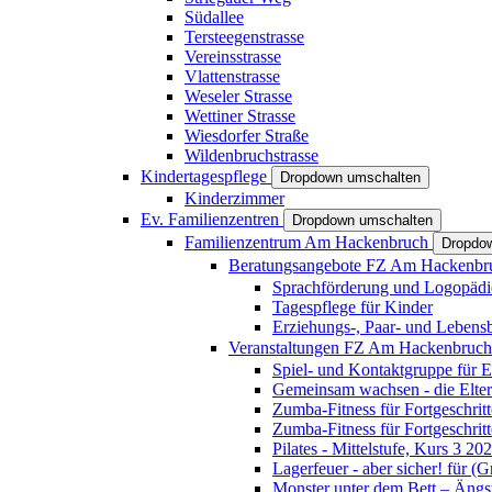
Südallee
Tersteegenstrasse
Vereinsstrasse
Vlattenstrasse
Weseler Strasse
Wettiner Strasse
Wiesdorfer Straße
Wildenbruchstrasse
Kindertagespflege
Dropdown umschalten
Kinderzimmer
Ev. Familienzentren
Dropdown umschalten
Familienzentrum Am Hackenbruch
Dropdo
Beratungsangebote FZ Am Hackenb
Sprachförderung und Logopädi
Tagespflege für Kinder
Erziehungs-, Paar- und Lebens
Veranstaltungen FZ Am Hackenbruc
Spiel- und Kontaktgruppe für E
Gemeinsam wachsen - die Elte
Zumba-Fitness für Fortgeschrit
Zumba-Fitness für Fortgeschrit
Pilates - Mittelstufe, Kurs 3 20
Lagerfeuer - aber sicher! für (
Monster unter dem Bett – Ängst