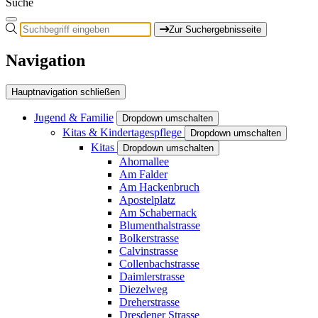
Suche
Zur Suchergebnisseite
Navigation
Hauptnavigation schließen
Jugend & Familie
Dropdown umschalten
Kitas & Kindertagespflege
Dropdown umschalten
Kitas
Dropdown umschalten
Ahornallee
Am Falder
Am Hackenbruch
Apostelplatz
Am Schabernack
Blumenthalstrasse
Bolkerstrasse
Calvinstrasse
Collenbachstrasse
Daimlerstrasse
Diezelweg
Dreherstrasse
Dresdener Strasse