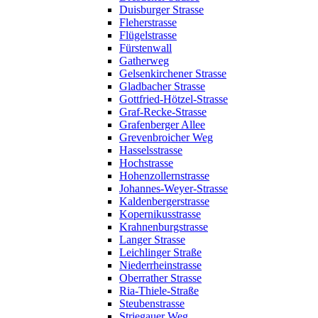
Duisburger Strasse
Fleherstrasse
Flügelstrasse
Fürstenwall
Gatherweg
Gelsenkirchener Strasse
Gladbacher Strasse
Gottfried-Hötzel-Strasse
Graf-Recke-Strasse
Grafenberger Allee
Grevenbroicher Weg
Hasselsstrasse
Hochstrasse
Hohenzollernstrasse
Johannes-Weyer-Strasse
Kaldenbergerstrasse
Kopernikusstrasse
Krahnenburgstrasse
Langer Strasse
Leichlinger Straße
Niederrheinstrasse
Oberrather Strasse
Ria-Thiele-Straße
Steubenstrasse
Striegauer Weg