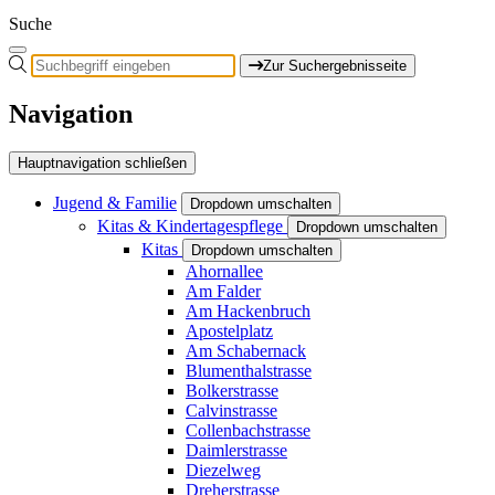
Suche
Zur Suchergebnisseite
Navigation
Hauptnavigation schließen
Jugend & Familie
Dropdown umschalten
Kitas & Kindertagespflege
Dropdown umschalten
Kitas
Dropdown umschalten
Ahornallee
Am Falder
Am Hackenbruch
Apostelplatz
Am Schabernack
Blumenthalstrasse
Bolkerstrasse
Calvinstrasse
Collenbachstrasse
Daimlerstrasse
Diezelweg
Dreherstrasse