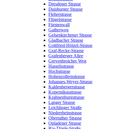
Dresdener Strasse
Duisburger Strasse
Fleherstrasse
Flügelstrasse
Fürstenwall
Gatherweg
Gelsenkirchener Strasse
Gladbacher Strasse
Gottfried-Hötzel-Strasse
Graf-Recke-Strasse
Grafenberger Allee
Grevenbroicher Weg
Hasselsstrasse
Hochstrasse
Hohenzollernstrasse
Johannes-Weyer-Strasse
Kaldenbergerstrasse
Kopernikusstrasse
Krahnenburgstrasse
Langer Strasse
Leichlinger Straße
Niederrheinstrasse
Oberrather Strasse
Opladener Strasse
Ria-Thiele-Straße