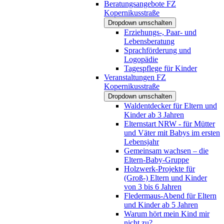
Beratungsangebote FZ
Kopernikusstraße
Dropdown umschalten
Erziehungs-, Paar- und
Lebensberatung
Sprachförderung und
Logopädie
Tagespflege für Kinder
Veranstaltungen FZ
Kopernikusstraße
Dropdown umschalten
Waldentdecker für Eltern und
Kinder ab 3 Jahren
Elternstart NRW - für Mütter
und Väter mit Babys im ersten
Lebensjahr
Gemeinsam wachsen – die
Eltern-Baby-Gruppe
Holzwerk-Projekte für
(Groß-) Eltern und Kinder
von 3 bis 6 Jahren
Fledermaus-Abend für Eltern
und Kinder ab 5 Jahren
Warum hört mein Kind mir
nicht zu?