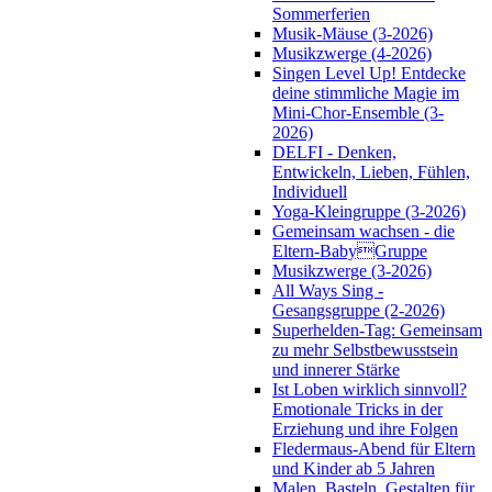
Sommerferien
Musik-Mäuse (3-2026)
Musikzwerge (4-2026)
Singen Level Up! Entdecke
deine stimmliche Magie im
Mini-Chor-Ensemble (3-
2026)
DELFI - Denken,
Entwickeln, Lieben, Fühlen,
Individuell
Yoga-Kleingruppe (3-2026)
Gemeinsam wachsen - die
Eltern-BabyGruppe
Musikzwerge (3-2026)
All Ways Sing -
Gesangsgruppe (2-2026)
Superhelden-Tag: Gemeinsam
zu mehr Selbstbewusstsein
und innerer Stärke
Ist Loben wirklich sinnvoll?
Emotionale Tricks in der
Erziehung und ihre Folgen
Fledermaus-Abend für Eltern
und Kinder ab 5 Jahren
Malen, Basteln, Gestalten für