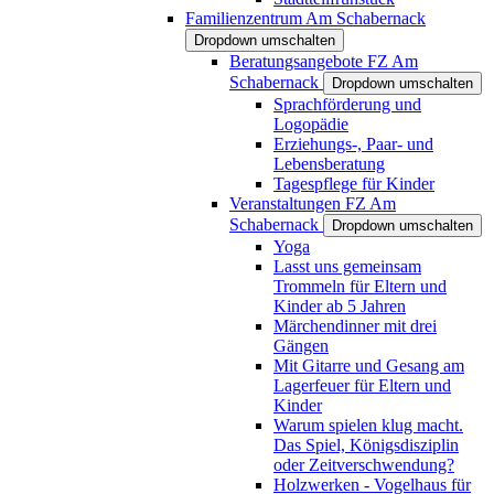
Familienzentrum Am Schabernack
Dropdown umschalten
Beratungsangebote FZ Am
Schabernack
Dropdown umschalten
Sprachförderung und
Logopädie
Erziehungs-, Paar- und
Lebensberatung
Tagespflege für Kinder
Veranstaltungen FZ Am
Schabernack
Dropdown umschalten
Yoga
Lasst uns gemeinsam
Trommeln für Eltern und
Kinder ab 5 Jahren
Märchendinner mit drei
Gängen
Mit Gitarre und Gesang am
Lagerfeuer für Eltern und
Kinder
Warum spielen klug macht.
Das Spiel, Königsdisziplin
oder Zeitverschwendung?
Holzwerken - Vogelhaus für