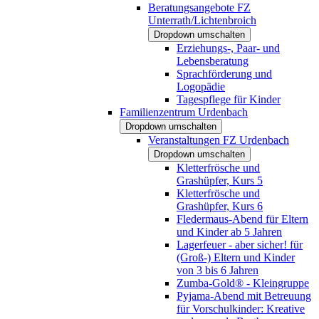
Beratungsangebote FZ
Unterrath/Lichtenbroich
Dropdown umschalten
Erziehungs-, Paar- und
Lebensberatung
Sprachförderung und
Logopädie
Tagespflege für Kinder
Familienzentrum Urdenbach
Dropdown umschalten
Veranstaltungen FZ Urdenbach
Dropdown umschalten
Kletterfrösche und
Grashüpfer, Kurs 5
Kletterfrösche und
Grashüpfer, Kurs 6
Fledermaus-Abend für Eltern
und Kinder ab 5 Jahren
Lagerfeuer - aber sicher! für
(Groß-) Eltern und Kinder
von 3 bis 6 Jahren
Zumba-Gold® - Kleingruppe
Pyjama-Abend mit Betreuung
für Vorschulkinder: Kreative