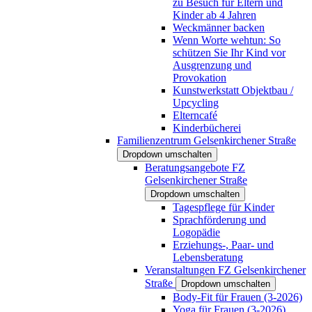
zu Besuch für Eltern und
Kinder ab 4 Jahren
Weckmänner backen
Wenn Worte wehtun: So
schützen Sie Ihr Kind vor
Ausgrenzung und
Provokation
Kunstwerkstatt Objektbau /
Upcycling
Elterncafé
Kinderbücherei
Familienzentrum Gelsenkirchener Straße
Dropdown umschalten
Beratungsangebote FZ
Gelsenkirchener Straße
Dropdown umschalten
Tagespflege für Kinder
Sprachförderung und
Logopädie
Erziehungs-, Paar- und
Lebensberatung
Veranstaltungen FZ Gelsenkirchener
Straße
Dropdown umschalten
Body-Fit für Frauen (3-2026)
Yoga für Frauen (3-2026)