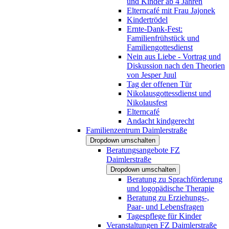
und Kinder ab 4 Jahren
Elterncafé mit Frau Jajonek
Kindertrödel
Ernte-Dank-Fest:
Familienfrühstück und
Familiengottesdienst
Nein aus Liebe - Vortrag und
Diskussion nach den Theorien
von Jesper Juul
Tag der offenen Tür
Nikolausgottessdienst und
Nikolausfest
Elterncafé
Andacht kindgerecht
Familienzentrum Daimlerstraße
Dropdown umschalten
Beratungsangebote FZ
Daimlerstraße
Dropdown umschalten
Beratung zu Sprachförderung
und logopädische Therapie
Beratung zu Erziehungs-,
Paar- und Lebensfragen
Tagespflege für Kinder
Veranstaltungen FZ Daimlerstraße