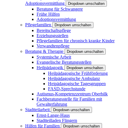
Adoptionsvermittlung
Dropdown umschalten
Beratung für Schwangere
Frühe Hilfen
Adoptionsvermittlung
Pflegefamilien
Dropdown umschalten
Bereitschaftspflege
Erziehungsstellen
Pflegefamilien für chronisch kranke Kinder
Verwandtenpflege
Beratung & Therapie
Dropdown umschalten
Systemische Arbeit
Evangelische Beratungsstellen
Heilpädagogik
Dropdown umschalten
Heilpädagogische Frühförderung
Heilpädagogische Ambulanz
Heipädagogische Tagesgruppen
FASD-Sprechstunde
Autismus-Kompetenzzentrum Oberbilk
Fachberatungsstelle für Familien mit
Gewalterfahrung
Stadtteilarbeit
Dropdown umschalten
Ernst-Lange-Haus
Stadtteilladen Flingern
Hilfen für Familien
Dropdown umschalten