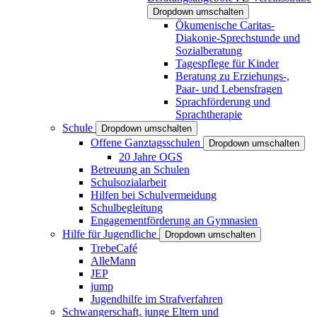
Dropdown umschalten
Ökumenische Caritas-
Diakonie-Sprechstunde und
Sozialberatung
Tagespflege für Kinder
Beratung zu Erziehungs-,
Paar- und Lebensfragen
Sprachförderung und
Sprachtherapie
Schule
Dropdown umschalten
Offene Ganztagsschulen
Dropdown umschalten
20 Jahre OGS
Betreuung an Schulen
Schulsozialarbeit
Hilfen bei Schulvermeidung
Schulbegleitung
Engagementförderung an Gymnasien
Hilfe für Jugendliche
Dropdown umschalten
TrebeCafé
AlleMann
JEP
jump
Jugendhilfe im Strafverfahren
Schwangerschaft, junge Eltern und