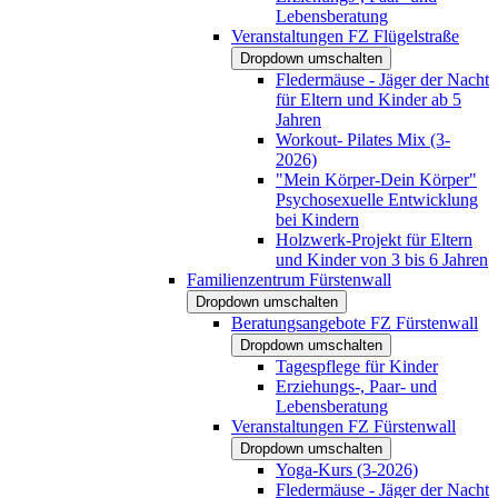
Lebensberatung
Veranstaltungen FZ Flügelstraße
Dropdown umschalten
Fledermäuse - Jäger der Nacht
für Eltern und Kinder ab 5
Jahren
Workout- Pilates Mix (3-
2026)
"Mein Körper-Dein Körper"
Psychosexuelle Entwicklung
bei Kindern
Holzwerk-Projekt für Eltern
und Kinder von 3 bis 6 Jahren
Familienzentrum Fürstenwall
Dropdown umschalten
Beratungsangebote FZ Fürstenwall
Dropdown umschalten
Tagespflege für Kinder
Erziehungs-, Paar- und
Lebensberatung
Veranstaltungen FZ Fürstenwall
Dropdown umschalten
Yoga-Kurs (3-2026)
Fledermäuse - Jäger der Nacht