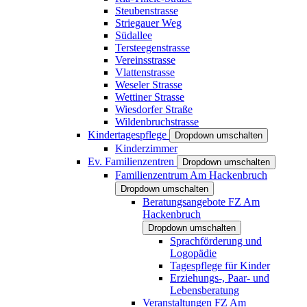
Steubenstrasse
Striegauer Weg
Südallee
Tersteegenstrasse
Vereinsstrasse
Vlattenstrasse
Weseler Strasse
Wettiner Strasse
Wiesdorfer Straße
Wildenbruchstrasse
Kindertagespflege
Dropdown umschalten
Kinderzimmer
Ev. Familienzentren
Dropdown umschalten
Familienzentrum Am Hackenbruch
Dropdown umschalten
Beratungsangebote FZ Am
Hackenbruch
Dropdown umschalten
Sprachförderung und
Logopädie
Tagespflege für Kinder
Erziehungs-, Paar- und
Lebensberatung
Veranstaltungen FZ Am