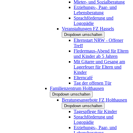
Mieter- und Sozialberatung
Erziehungs-, Paar- und
Lebensberatung
Sprachförderung und
Logopädie
Veranstaltungen FZ Hassels
Dropdown umschalten
Elternstart NRW - Offener
Treff
Fledermaus-Abend für Eltern
und Kinder ab 5 Jahren
Mit Gitarre und Gesang am
Lagerfeuer für Eltern und
Kinder
Elterncafé
Tag der offenen Tür
Familienzentrum Holthausen
Dropdown umschalten
Beratungsangebote FZ Holthausen
Dropdown umschalten
Tagespflege für Kinder
Sprachförderung und
Logopädie
Erziehungs-, Paar- und
Lebensberatung