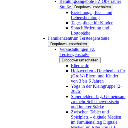
Beratungsangebote FZ Oberrather
Straße
Dropdown umschalten
Erziehungs-, Paar- und
Lebensberatung
Tagespflege für Kinder
Sprachförderung und
Logopädie
Familienzentrum Tersteegenstraße
Dropdown umschalten
Veranstaltungen FZ
Tersteegenstraße
Dropdown umschalten
Elterncafé
Holzwerken - Drachenbau für
(Groß-) Eltern und Kinder
von 3 bis 6 Jahren
Yoga in der Kleingruppe (2-
2026)
Superhelden-Tag: Gemeinsam
zu mehr Selbstbewusstsein
und innerer Stärke
Zwischen Tablet und
Spielplatz – digitale Medien
im Familienalltag Digitale
Medien im Alter von 0–6