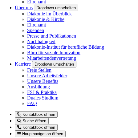
Ehrenamt
Über uns
Dropdown umschalten
Diakonie im Überblick
Diakonie & Kirche
Ehrenamt
Spenden
Presse und Publikationen
Nachhaltigkeit
Diakonie-Institut für berufliche Bildung
Büro für soziale Innovation
Mitarbeitendenvertretung
Karriere
Dropdown umschalten
Freie Stellen
Unsere Arbeitsfelder
Unsere Benefits
Ausbildung
FSJ & Praktika
Duales Studium
FAQ
Kontaktbox öffnen
Suche öffnen
Kontaktbox öffnen
Hauptnavigation öffnen