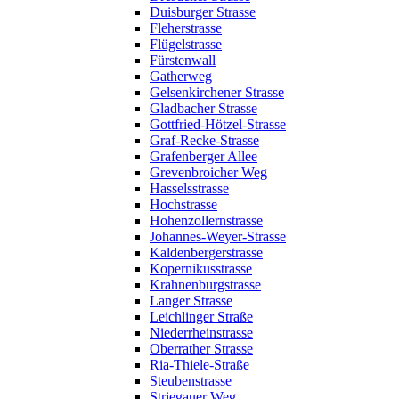
Duisburger Strasse
Fleherstrasse
Flügelstrasse
Fürstenwall
Gatherweg
Gelsenkirchener Strasse
Gladbacher Strasse
Gottfried-Hötzel-Strasse
Graf-Recke-Strasse
Grafenberger Allee
Grevenbroicher Weg
Hasselsstrasse
Hochstrasse
Hohenzollernstrasse
Johannes-Weyer-Strasse
Kaldenbergerstrasse
Kopernikusstrasse
Krahnenburgstrasse
Langer Strasse
Leichlinger Straße
Niederrheinstrasse
Oberrather Strasse
Ria-Thiele-Straße
Steubenstrasse
Striegauer Weg