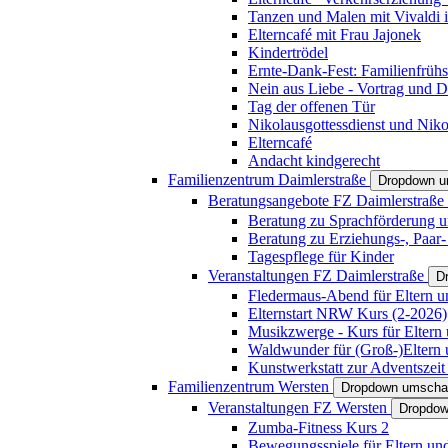
Tanzen und Malen mit Vivaldi in
Elterncafé mit Frau Jajonek
Kindertrödel
Ernte-Dank-Fest: Familienfrühs
Nein aus Liebe - Vortrag und D
Tag der offenen Tür
Nikolausgottessdienst und Niko
Elterncafé
Andacht kindgerecht
Familienzentrum Daimlerstraße
Dropdown u
Beratungsangebote FZ Daimlerstraße
Beratung zu Sprachförderung u
Beratung zu Erziehungs-, Paar
Tagespflege für Kinder
Veranstaltungen FZ Daimlerstraße
D
Fledermaus-Abend für Eltern u
Elternstart NRW Kurs (2-2026)
Musikzwerge - Kurs für Eltern 
Waldwunder für (Groß-)Eltern 
Kunstwerkstatt zur Adventszeit 
Familienzentrum Wersten
Dropdown umscha
Veranstaltungen FZ Wersten
Dropdow
Zumba-Fitness Kurs 2
Bewegungsspiele für Eltern un