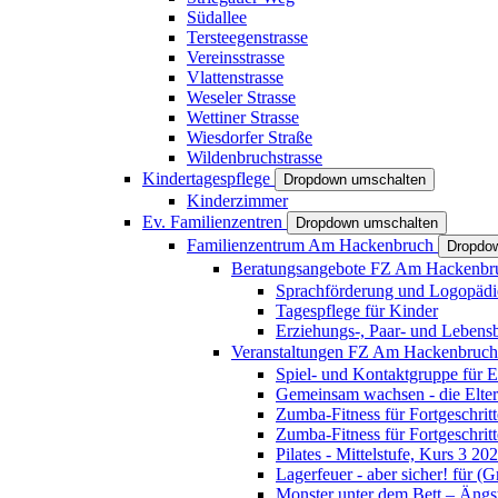
Südallee
Tersteegenstrasse
Vereinsstrasse
Vlattenstrasse
Weseler Strasse
Wettiner Strasse
Wiesdorfer Straße
Wildenbruchstrasse
Kindertagespflege
Dropdown umschalten
Kinderzimmer
Ev. Familienzentren
Dropdown umschalten
Familienzentrum Am Hackenbruch
Dropdo
Beratungsangebote FZ Am Hackenb
Sprachförderung und Logopädi
Tagespflege für Kinder
Erziehungs-, Paar- und Lebens
Veranstaltungen FZ Am Hackenbruc
Spiel- und Kontaktgruppe für E
Gemeinsam wachsen - die Elte
Zumba-Fitness für Fortgeschrit
Zumba-Fitness für Fortgeschrit
Pilates - Mittelstufe, Kurs 3 20
Lagerfeuer - aber sicher! für (
Monster unter dem Bett – Ängst