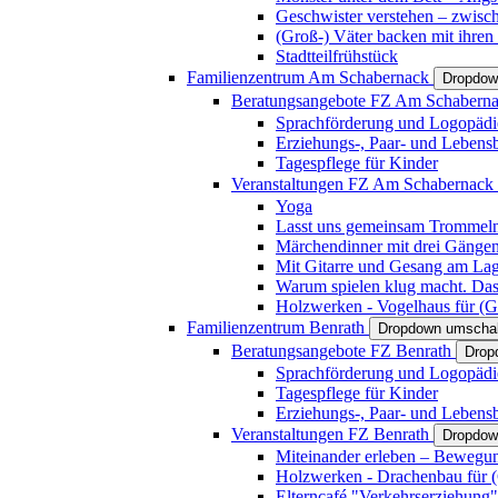
Geschwister verstehen – zwisc
(Groß-) Väter backen mit ihren
Stadtteilfrühstück
Familienzentrum Am Schabernack
Dropdow
Beratungsangebote FZ Am Schabern
Sprachförderung und Logopädi
Erziehungs-, Paar- und Lebens
Tagespflege für Kinder
Veranstaltungen FZ Am Schabernack
Yoga
Lasst uns gemeinsam Trommeln 
Märchendinner mit drei Gänge
Mit Gitarre und Gesang am Lage
Warum spielen klug macht. Das
Holzwerken - Vogelhaus für (Gr
Familienzentrum Benrath
Dropdown umschal
Beratungsangebote FZ Benrath
Drop
Sprachförderung und Logopädi
Tagespflege für Kinder
Erziehungs-, Paar- und Lebens
Veranstaltungen FZ Benrath
Dropdow
Miteinander erleben – Bewegung
Holzwerken - Drachenbau für (G
Elterncafé "Verkehrserziehung"