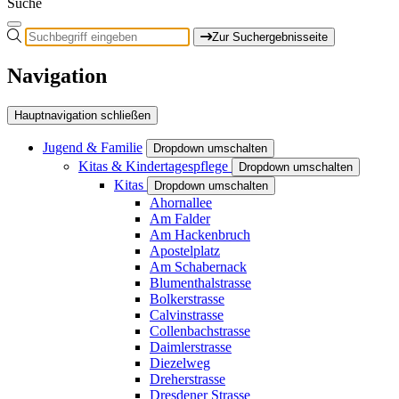
Suche
Zur Suchergebnisseite
Navigation
Hauptnavigation schließen
Jugend & Familie
Dropdown umschalten
Kitas & Kindertagespflege
Dropdown umschalten
Kitas
Dropdown umschalten
Ahornallee
Am Falder
Am Hackenbruch
Apostelplatz
Am Schabernack
Blumenthalstrasse
Bolkerstrasse
Calvinstrasse
Collenbachstrasse
Daimlerstrasse
Diezelweg
Dreherstrasse
Dresdener Strasse