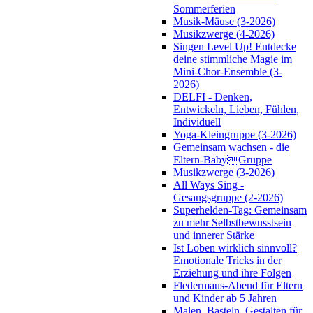
Sommerferien
Musik-Mäuse (3-2026)
Musikzwerge (4-2026)
Singen Level Up! Entdecke
deine stimmliche Magie im
Mini-Chor-Ensemble (3-
2026)
DELFI - Denken,
Entwickeln, Lieben, Fühlen,
Individuell
Yoga-Kleingruppe (3-2026)
Gemeinsam wachsen - die
Eltern-BabyGruppe
Musikzwerge (3-2026)
All Ways Sing -
Gesangsgruppe (2-2026)
Superhelden-Tag: Gemeinsam
zu mehr Selbstbewusstsein
und innerer Stärke
Ist Loben wirklich sinnvoll?
Emotionale Tricks in der
Erziehung und ihre Folgen
Fledermaus-Abend für Eltern
und Kinder ab 5 Jahren
Malen, Basteln, Gestalten für