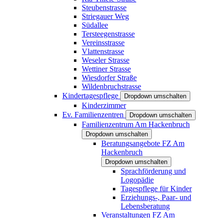
Steubenstrasse
Striegauer Weg
Südallee
Tersteegenstrasse
Vereinsstrasse
Vlattenstrasse
Weseler Strasse
Wettiner Strasse
Wiesdorfer Straße
Wildenbruchstrasse
Kindertagespflege
Dropdown umschalten
Kinderzimmer
Ev. Familienzentren
Dropdown umschalten
Familienzentrum Am Hackenbruch
Dropdown umschalten
Beratungsangebote FZ Am
Hackenbruch
Dropdown umschalten
Sprachförderung und
Logopädie
Tagespflege für Kinder
Erziehungs-, Paar- und
Lebensberatung
Veranstaltungen FZ Am