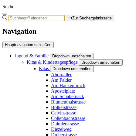
Suche
Zur Suchergebnisseite
Navigation
Hauptnavigation schließen
Jugend & Familie
Dropdown umschalten
Kitas & Kindertagespflege
Dropdown umschalten
Kitas
Dropdown umschalten
Ahornallee
Am Falder
Am Hackenbruch
Apostelplatz
Am Schabernack
Blumenthalstrasse
Bolkerstrasse
Calvinstrasse
Collenbachstrasse
Daimlerstrasse
Diezelweg
Dreherstrasse