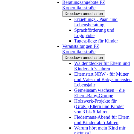
Beratungsangebote FZ
Kopernikusstraße
Dropdown umschalten
Erziehungs-, Paar- und
Lebensberatung
Sprachförderung und
Logopädie
Tagespflege für Kinder
Veranstaltungen FZ
Kopernikusstraße
Dropdown umschalten
Waldentdecker für Eltern und
Kinder ab 3 Jahren
Elternstart NRW - für Mütter
und Väter mit Babys im ersten
Lebensjahr
Gemeinsam wachsen – die
Eltern-Baby-Gruppe
Holzwerk-Projekte für
(Groß-) Eltern und Kinder
von 3 bis 6 Jahren
Fledermaus-Abend für Eltern
und Kinder ab 5 Jahren
Warum hört mein Kind mir
nicht zu?