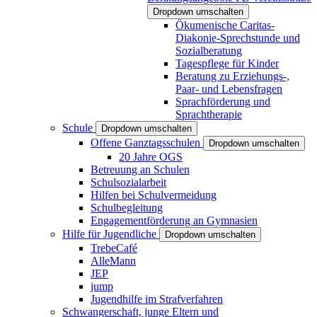
Dropdown umschalten
Ökumenische Caritas-
Diakonie-Sprechstunde und
Sozialberatung
Tagespflege für Kinder
Beratung zu Erziehungs-,
Paar- und Lebensfragen
Sprachförderung und
Sprachtherapie
Schule
Dropdown umschalten
Offene Ganztagsschulen
Dropdown umschalten
20 Jahre OGS
Betreuung an Schulen
Schulsozialarbeit
Hilfen bei Schulvermeidung
Schulbegleitung
Engagementförderung an Gymnasien
Hilfe für Jugendliche
Dropdown umschalten
TrebeCafé
AlleMann
JEP
jump
Jugendhilfe im Strafverfahren
Schwangerschaft, junge Eltern und