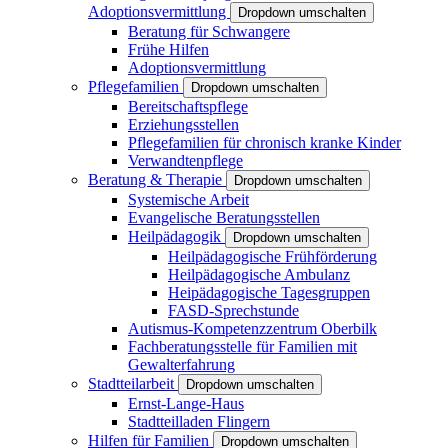
Adoptionsvermittlung
Dropdown umschalten
Beratung für Schwangere
Frühe Hilfen
Adoptionsvermittlung
Pflegefamilien
Dropdown umschalten
Bereitschaftspflege
Erziehungsstellen
Pflegefamilien für chronisch kranke Kinder
Verwandtenpflege
Beratung & Therapie
Dropdown umschalten
Systemische Arbeit
Evangelische Beratungsstellen
Heilpädagogik
Dropdown umschalten
Heilpädagogische Frühförderung
Heilpädagogische Ambulanz
Heipädagogische Tagesgruppen
FASD-Sprechstunde
Autismus-Kompetenzzentrum Oberbilk
Fachberatungsstelle für Familien mit
Gewalterfahrung
Stadtteilarbeit
Dropdown umschalten
Ernst-Lange-Haus
Stadtteilladen Flingern
Hilfen für Familien
Dropdown umschalten