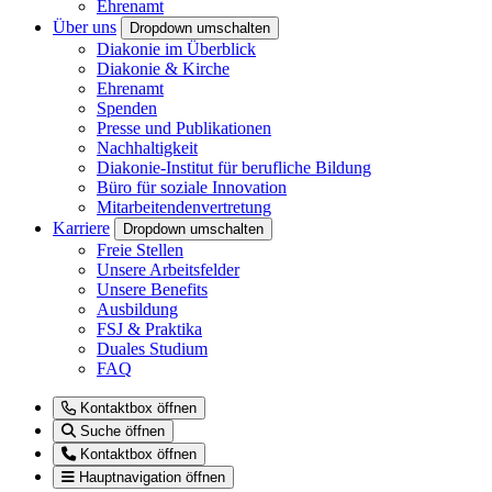
Ehrenamt
Über uns
Dropdown umschalten
Diakonie im Überblick
Diakonie & Kirche
Ehrenamt
Spenden
Presse und Publikationen
Nachhaltigkeit
Diakonie-Institut für berufliche Bildung
Büro für soziale Innovation
Mitarbeitendenvertretung
Karriere
Dropdown umschalten
Freie Stellen
Unsere Arbeitsfelder
Unsere Benefits
Ausbildung
FSJ & Praktika
Duales Studium
FAQ
Kontaktbox öffnen
Suche öffnen
Kontaktbox öffnen
Hauptnavigation öffnen