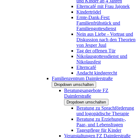
und Kinder ab 4 Jahren
Elterncafé mit Frau Jajonek
Kindertrödel
Ernte-Dank-Fest:
Familienfrühstück und
Familiengottesdienst
Nein aus Liebe - Vortrag und
Diskussion nach den Theorien
von Jesper Juul
Tag der offenen Tür
Nikolausgottessdienst und
Nikolausfest
Elterncafé
Andacht kindgerecht
Familienzentrum Daimlerstraße
Dropdown umschalten
Beratungsangebote FZ
Daimlerstraße
Dropdown umschalten
Beratung zu Sprachförderung
und logopädische Therapie
Beratung zu Erziehungs-,
Paar- und Lebensfragen
Tagespflege für Kinder
Veranstaltungen FZ Daimlerstraße