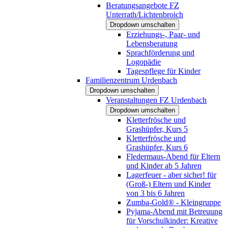
Beratungsangebote FZ
Unterrath/Lichtenbroich
Dropdown umschalten
Erziehungs-, Paar- und
Lebensberatung
Sprachförderung und
Logopädie
Tagespflege für Kinder
Familienzentrum Urdenbach
Dropdown umschalten
Veranstaltungen FZ Urdenbach
Dropdown umschalten
Kletterfrösche und
Grashüpfer, Kurs 5
Kletterfrösche und
Grashüpfer, Kurs 6
Fledermaus-Abend für Eltern
und Kinder ab 5 Jahren
Lagerfeuer - aber sicher! für
(Groß-) Eltern und Kinder
von 3 bis 6 Jahren
Zumba-Gold® - Kleingruppe
Pyjama-Abend mit Betreuung
für Vorschulkinder: Kreative