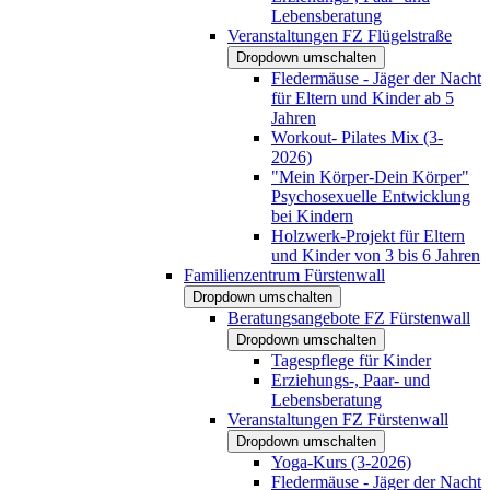
Lebensberatung
Veranstaltungen FZ Flügelstraße
Dropdown umschalten
Fledermäuse - Jäger der Nacht
für Eltern und Kinder ab 5
Jahren
Workout- Pilates Mix (3-
2026)
"Mein Körper-Dein Körper"
Psychosexuelle Entwicklung
bei Kindern
Holzwerk-Projekt für Eltern
und Kinder von 3 bis 6 Jahren
Familienzentrum Fürstenwall
Dropdown umschalten
Beratungsangebote FZ Fürstenwall
Dropdown umschalten
Tagespflege für Kinder
Erziehungs-, Paar- und
Lebensberatung
Veranstaltungen FZ Fürstenwall
Dropdown umschalten
Yoga-Kurs (3-2026)
Fledermäuse - Jäger der Nacht