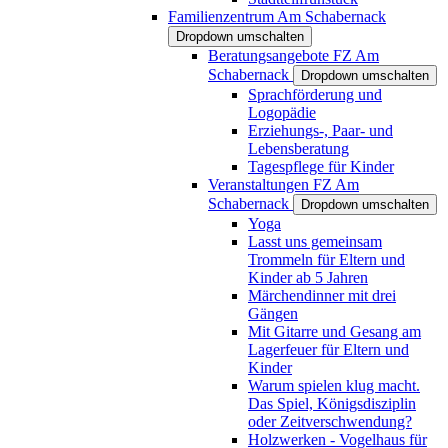
Familienzentrum Am Schabernack
Dropdown umschalten
Beratungsangebote FZ Am
Schabernack
Dropdown umschalten
Sprachförderung und
Logopädie
Erziehungs-, Paar- und
Lebensberatung
Tagespflege für Kinder
Veranstaltungen FZ Am
Schabernack
Dropdown umschalten
Yoga
Lasst uns gemeinsam
Trommeln für Eltern und
Kinder ab 5 Jahren
Märchendinner mit drei
Gängen
Mit Gitarre und Gesang am
Lagerfeuer für Eltern und
Kinder
Warum spielen klug macht.
Das Spiel, Königsdisziplin
oder Zeitverschwendung?
Holzwerken - Vogelhaus für