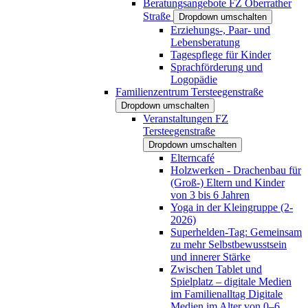
Beratungsangebote FZ Oberrather
Straße
Dropdown umschalten
Erziehungs-, Paar- und
Lebensberatung
Tagespflege für Kinder
Sprachförderung und
Logopädie
Familienzentrum Tersteegenstraße
Dropdown umschalten
Veranstaltungen FZ
Tersteegenstraße
Dropdown umschalten
Elterncafé
Holzwerken - Drachenbau für
(Groß-) Eltern und Kinder
von 3 bis 6 Jahren
Yoga in der Kleingruppe (2-
2026)
Superhelden-Tag: Gemeinsam
zu mehr Selbstbewusstsein
und innerer Stärke
Zwischen Tablet und
Spielplatz – digitale Medien
im Familienalltag Digitale
Medien im Alter von 0–6