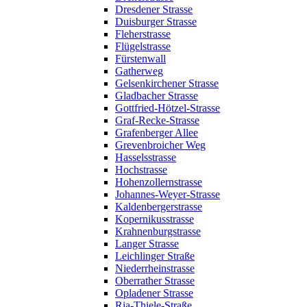
Dresdener Strasse
Duisburger Strasse
Fleherstrasse
Flügelstrasse
Fürstenwall
Gatherweg
Gelsenkirchener Strasse
Gladbacher Strasse
Gottfried-Hötzel-Strasse
Graf-Recke-Strasse
Grafenberger Allee
Grevenbroicher Weg
Hasselsstrasse
Hochstrasse
Hohenzollernstrasse
Johannes-Weyer-Strasse
Kaldenbergerstrasse
Kopernikusstrasse
Krahnenburgstrasse
Langer Strasse
Leichlinger Straße
Niederrheinstrasse
Oberrather Strasse
Opladener Strasse
Ria-Thiele-Straße