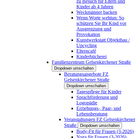
zu Besuch für Eltern und
Kinder ab 4 Jahren
Weckmänner backen
Wenn Worte wehtun: So
schützen Sie Ihr Kind vor
Ausgrenzung und
Provokation
Kunstwerkstatt Objektbau /
Upcycling
Elterncafé
Kinderbücherei
Familienzentrum Gelsenkirchener Straße
Dropdown umschalten
Beratungsangebote FZ
Gelsenkirchener Straße
Dropdown umschalten
Tagespflege für Kinder
Sprachförderung und
Logopädie
Erziehungs-, Paar- und
Lebensberatung
Veranstaltungen FZ Gelsenkirchener
Straße
Dropdown umschalten
Body-Fit für Frauen (3-2026)
Yoga für Frauen (3-2026)