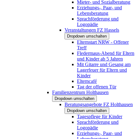
Mieter- und Sozialberatung
Erziehungs-, Paar- und
Lebensberatung
Sprachförderung und
Logopädie
Veranstaltungen FZ Hassels
Dropdown umschalten
Elternstart NRW - Offener
Treff
Fledermaus-Abend für Eltern
und Kinder ab 5 Jahren
Mit Gitarre und Gesang am
Lagerfeuer für Eltern und
Kinder
Elterncafé
Tag der offenen Tür
Familienzentrum Holthausen
Dropdown umschalten
Beratungsangebote FZ Holthausen
Dropdown umschalten
Tagespflege für Kinder
Sprachförderung und
Logopädie
Erziehungs-, Paar- und
Lebensberatung