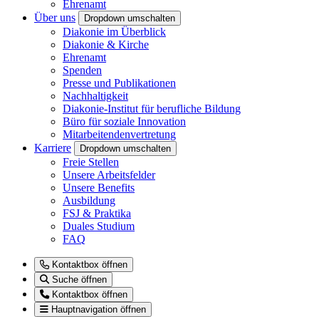
Ehrenamt
Über uns
Dropdown umschalten
Diakonie im Überblick
Diakonie & Kirche
Ehrenamt
Spenden
Presse und Publikationen
Nachhaltigkeit
Diakonie-Institut für berufliche Bildung
Büro für soziale Innovation
Mitarbeitendenvertretung
Karriere
Dropdown umschalten
Freie Stellen
Unsere Arbeitsfelder
Unsere Benefits
Ausbildung
FSJ & Praktika
Duales Studium
FAQ
Kontaktbox öffnen
Suche öffnen
Kontaktbox öffnen
Hauptnavigation öffnen