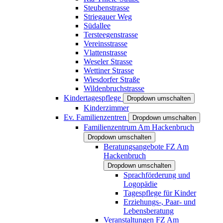
Steubenstrasse
Striegauer Weg
Südallee
Tersteegenstrasse
Vereinsstrasse
Vlattenstrasse
Weseler Strasse
Wettiner Strasse
Wiesdorfer Straße
Wildenbruchstrasse
Kindertagespflege
Dropdown umschalten
Kinderzimmer
Ev. Familienzentren
Dropdown umschalten
Familienzentrum Am Hackenbruch
Dropdown umschalten
Beratungsangebote FZ Am
Hackenbruch
Dropdown umschalten
Sprachförderung und
Logopädie
Tagespflege für Kinder
Erziehungs-, Paar- und
Lebensberatung
Veranstaltungen FZ Am