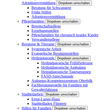
Adoptionsvermittlung
Dropdown umschalten
Beratung für Schwangere
Frühe Hilfen
Adoptionsvermittlung
Pflegefamilien
Dropdown umschalten
Bereitschaftspflege
Erziehungsstellen
Pflegefamilien für chronisch kranke Kinder
Verwandtenpflege
Beratung & Therapie
Dropdown umschalten
Systemische Arbeit
Evangelische Beratungsstellen
Heilpädagogik
Dropdown umschalten
Heilpädagogische Frühförderung
Heilpädagogische Ambulanz
Heipädagogische Tagesgruppen
FASD-Sprechstunde
Autismus-Kompetenzzentrum Oberbilk
Fachberatungsstelle für Familien mit
Gewalterfahrung
Stadtteilarbeit
Dropdown umschalten
Ernst-Lange-Haus
Stadtteilladen Flingern
Hilfen für Familien
Dropdown umschalten