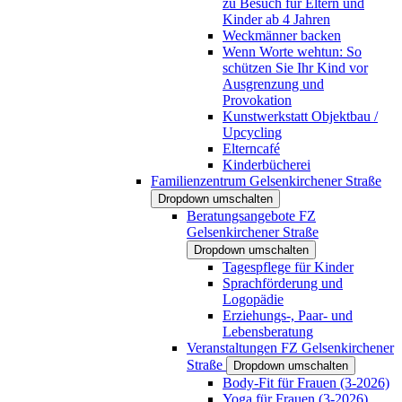
zu Besuch für Eltern und
Kinder ab 4 Jahren
Weckmänner backen
Wenn Worte wehtun: So
schützen Sie Ihr Kind vor
Ausgrenzung und
Provokation
Kunstwerkstatt Objektbau /
Upcycling
Elterncafé
Kinderbücherei
Familienzentrum Gelsenkirchener Straße
Dropdown umschalten
Beratungsangebote FZ
Gelsenkirchener Straße
Dropdown umschalten
Tagespflege für Kinder
Sprachförderung und
Logopädie
Erziehungs-, Paar- und
Lebensberatung
Veranstaltungen FZ Gelsenkirchener
Straße
Dropdown umschalten
Body-Fit für Frauen (3-2026)
Yoga für Frauen (3-2026)