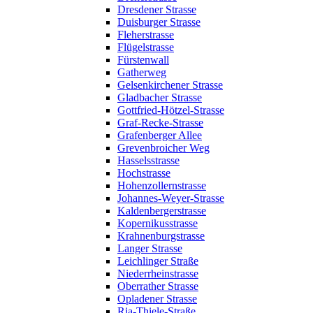
Dresdener Strasse
Duisburger Strasse
Fleherstrasse
Flügelstrasse
Fürstenwall
Gatherweg
Gelsenkirchener Strasse
Gladbacher Strasse
Gottfried-Hötzel-Strasse
Graf-Recke-Strasse
Grafenberger Allee
Grevenbroicher Weg
Hasselsstrasse
Hochstrasse
Hohenzollernstrasse
Johannes-Weyer-Strasse
Kaldenbergerstrasse
Kopernikusstrasse
Krahnenburgstrasse
Langer Strasse
Leichlinger Straße
Niederrheinstrasse
Oberrather Strasse
Opladener Strasse
Ria-Thiele-Straße