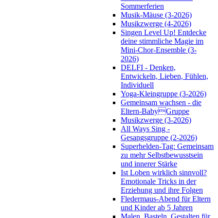
Sommerferien
Musik-Mäuse (3-2026)
Musikzwerge (4-2026)
Singen Level Up! Entdecke
deine stimmliche Magie im
Mini-Chor-Ensemble (3-
2026)
DELFI - Denken,
Entwickeln, Lieben, Fühlen,
Individuell
Yoga-Kleingruppe (3-2026)
Gemeinsam wachsen - die
Eltern-BabyGruppe
Musikzwerge (3-2026)
All Ways Sing -
Gesangsgruppe (2-2026)
Superhelden-Tag: Gemeinsam
zu mehr Selbstbewusstsein
und innerer Stärke
Ist Loben wirklich sinnvoll?
Emotionale Tricks in der
Erziehung und ihre Folgen
Fledermaus-Abend für Eltern
und Kinder ab 5 Jahren
Malen, Basteln, Gestalten für