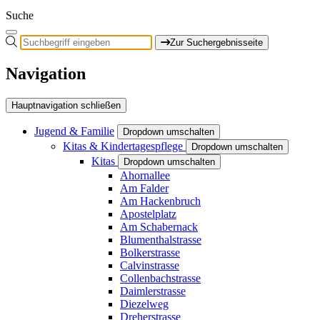
Suche
Zur Suchergebnisseite
Navigation
Hauptnavigation schließen
Jugend & Familie
Dropdown umschalten
Kitas & Kindertagespflege
Dropdown umschalten
Kitas
Dropdown umschalten
Ahornallee
Am Falder
Am Hackenbruch
Apostelplatz
Am Schabernack
Blumenthalstrasse
Bolkerstrasse
Calvinstrasse
Collenbachstrasse
Daimlerstrasse
Diezelweg
Dreherstrasse