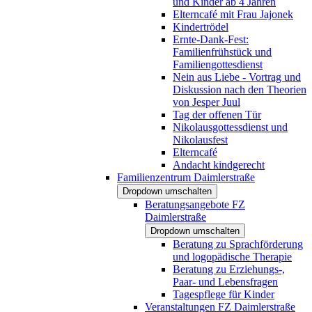
und Kinder ab 4 Jahren
Elterncafé mit Frau Jajonek
Kindertrödel
Ernte-Dank-Fest:
Familienfrühstück und
Familiengottesdienst
Nein aus Liebe - Vortrag und
Diskussion nach den Theorien
von Jesper Juul
Tag der offenen Tür
Nikolausgottessdienst und
Nikolausfest
Elterncafé
Andacht kindgerecht
Familienzentrum Daimlerstraße
Dropdown umschalten
Beratungsangebote FZ
Daimlerstraße
Dropdown umschalten
Beratung zu Sprachförderung
und logopädische Therapie
Beratung zu Erziehungs-,
Paar- und Lebensfragen
Tagespflege für Kinder
Veranstaltungen FZ Daimlerstraße