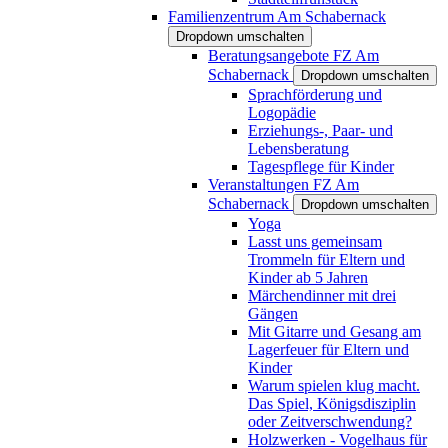
Familienzentrum Am Schabernack
Dropdown umschalten
Beratungsangebote FZ Am
Schabernack
Dropdown umschalten
Sprachförderung und
Logopädie
Erziehungs-, Paar- und
Lebensberatung
Tagespflege für Kinder
Veranstaltungen FZ Am
Schabernack
Dropdown umschalten
Yoga
Lasst uns gemeinsam
Trommeln für Eltern und
Kinder ab 5 Jahren
Märchendinner mit drei
Gängen
Mit Gitarre und Gesang am
Lagerfeuer für Eltern und
Kinder
Warum spielen klug macht.
Das Spiel, Königsdisziplin
oder Zeitverschwendung?
Holzwerken - Vogelhaus für