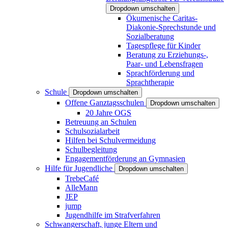
Dropdown umschalten
Ökumenische Caritas-
Diakonie-Sprechstunde und
Sozialberatung
Tagespflege für Kinder
Beratung zu Erziehungs-,
Paar- und Lebensfragen
Sprachförderung und
Sprachtherapie
Schule
Dropdown umschalten
Offene Ganztagsschulen
Dropdown umschalten
20 Jahre OGS
Betreuung an Schulen
Schulsozialarbeit
Hilfen bei Schulvermeidung
Schulbegleitung
Engagementförderung an Gymnasien
Hilfe für Jugendliche
Dropdown umschalten
TrebeCafé
AlleMann
JEP
jump
Jugendhilfe im Strafverfahren
Schwangerschaft, junge Eltern und