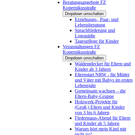
Beratungsangebote FZ
Kopernikusstraße
Dropdown umschalten
Erziehungs-, Paar- und
Lebensberatung
Sprachförderung und
Logopädie
Tagespflege für Kinder
Veranstaltungen FZ
Kopernikusstraße
Dropdown umschalten
Waldentdecker für Eltern und
Kinder ab 3 Jahren
Elternstart NRW - für Mütter
und Väter mit Babys im ersten
Lebensjahr
Gemeinsam wachsen – die
Eltern-Baby-Gruppe
Holzwerk-Projekte für
(Groß-) Eltern und Kinder
von 3 bis 6 Jahren
Fledermaus-Abend für Eltern
und Kinder ab 5 Jahren
Warum hört mein Kind mir
nicht zu?