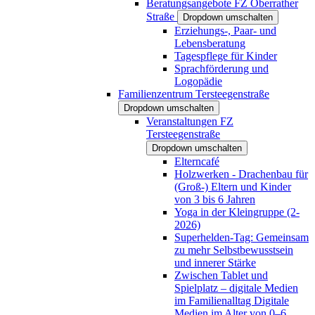
Beratungsangebote FZ Oberrather
Straße
Dropdown umschalten
Erziehungs-, Paar- und
Lebensberatung
Tagespflege für Kinder
Sprachförderung und
Logopädie
Familienzentrum Tersteegenstraße
Dropdown umschalten
Veranstaltungen FZ
Tersteegenstraße
Dropdown umschalten
Elterncafé
Holzwerken - Drachenbau für
(Groß-) Eltern und Kinder
von 3 bis 6 Jahren
Yoga in der Kleingruppe (2-
2026)
Superhelden-Tag: Gemeinsam
zu mehr Selbstbewusstsein
und innerer Stärke
Zwischen Tablet und
Spielplatz – digitale Medien
im Familienalltag Digitale
Medien im Alter von 0–6