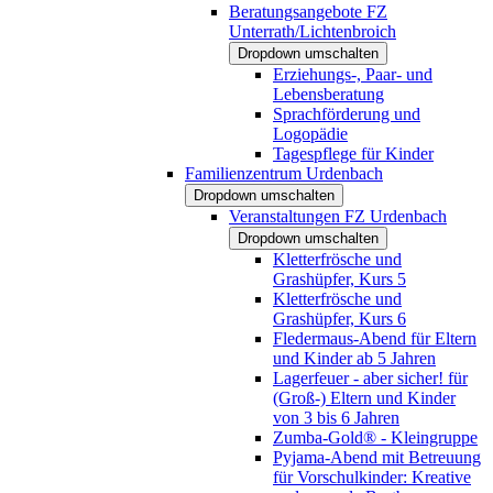
Beratungsangebote FZ
Unterrath/Lichtenbroich
Dropdown umschalten
Erziehungs-, Paar- und
Lebensberatung
Sprachförderung und
Logopädie
Tagespflege für Kinder
Familienzentrum Urdenbach
Dropdown umschalten
Veranstaltungen FZ Urdenbach
Dropdown umschalten
Kletterfrösche und
Grashüpfer, Kurs 5
Kletterfrösche und
Grashüpfer, Kurs 6
Fledermaus-Abend für Eltern
und Kinder ab 5 Jahren
Lagerfeuer - aber sicher! für
(Groß-) Eltern und Kinder
von 3 bis 6 Jahren
Zumba-Gold® - Kleingruppe
Pyjama-Abend mit Betreuung
für Vorschulkinder: Kreative