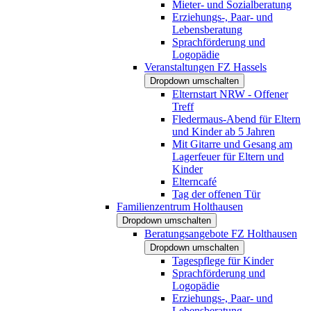
Mieter- und Sozialberatung
Erziehungs-, Paar- und
Lebensberatung
Sprachförderung und
Logopädie
Veranstaltungen FZ Hassels
Dropdown umschalten
Elternstart NRW - Offener
Treff
Fledermaus-Abend für Eltern
und Kinder ab 5 Jahren
Mit Gitarre und Gesang am
Lagerfeuer für Eltern und
Kinder
Elterncafé
Tag der offenen Tür
Familienzentrum Holthausen
Dropdown umschalten
Beratungsangebote FZ Holthausen
Dropdown umschalten
Tagespflege für Kinder
Sprachförderung und
Logopädie
Erziehungs-, Paar- und
Lebensberatung