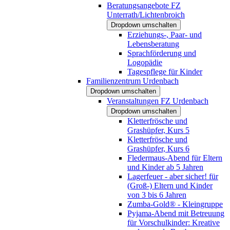
Beratungsangebote FZ
Unterrath/Lichtenbroich
Dropdown umschalten
Erziehungs-, Paar- und
Lebensberatung
Sprachförderung und
Logopädie
Tagespflege für Kinder
Familienzentrum Urdenbach
Dropdown umschalten
Veranstaltungen FZ Urdenbach
Dropdown umschalten
Kletterfrösche und
Grashüpfer, Kurs 5
Kletterfrösche und
Grashüpfer, Kurs 6
Fledermaus-Abend für Eltern
und Kinder ab 5 Jahren
Lagerfeuer - aber sicher! für
(Groß-) Eltern und Kinder
von 3 bis 6 Jahren
Zumba-Gold® - Kleingruppe
Pyjama-Abend mit Betreuung
für Vorschulkinder: Kreative