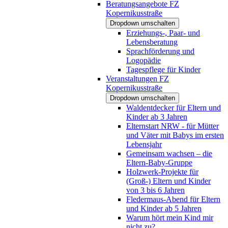
Beratungsangebote FZ
Kopernikusstraße
Dropdown umschalten
Erziehungs-, Paar- und
Lebensberatung
Sprachförderung und
Logopädie
Tagespflege für Kinder
Veranstaltungen FZ
Kopernikusstraße
Dropdown umschalten
Waldentdecker für Eltern und
Kinder ab 3 Jahren
Elternstart NRW - für Mütter
und Väter mit Babys im ersten
Lebensjahr
Gemeinsam wachsen – die
Eltern-Baby-Gruppe
Holzwerk-Projekte für
(Groß-) Eltern und Kinder
von 3 bis 6 Jahren
Fledermaus-Abend für Eltern
und Kinder ab 5 Jahren
Warum hört mein Kind mir
nicht zu?