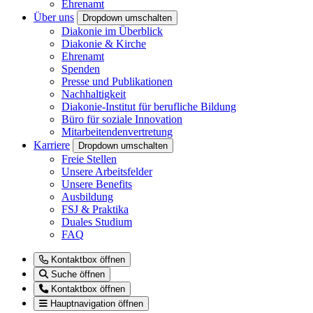
Ehrenamt
Über uns
Dropdown umschalten
Diakonie im Überblick
Diakonie & Kirche
Ehrenamt
Spenden
Presse und Publikationen
Nachhaltigkeit
Diakonie-Institut für berufliche Bildung
Büro für soziale Innovation
Mitarbeitendenvertretung
Karriere
Dropdown umschalten
Freie Stellen
Unsere Arbeitsfelder
Unsere Benefits
Ausbildung
FSJ & Praktika
Duales Studium
FAQ
Kontaktbox öffnen
Suche öffnen
Kontaktbox öffnen
Hauptnavigation öffnen