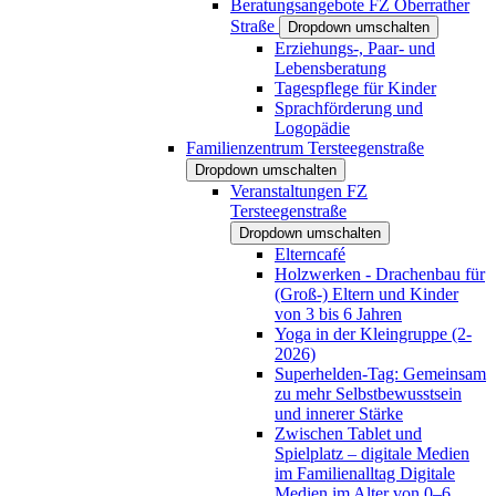
Beratungsangebote FZ Oberrather
Straße
Dropdown umschalten
Erziehungs-, Paar- und
Lebensberatung
Tagespflege für Kinder
Sprachförderung und
Logopädie
Familienzentrum Tersteegenstraße
Dropdown umschalten
Veranstaltungen FZ
Tersteegenstraße
Dropdown umschalten
Elterncafé
Holzwerken - Drachenbau für
(Groß-) Eltern und Kinder
von 3 bis 6 Jahren
Yoga in der Kleingruppe (2-
2026)
Superhelden-Tag: Gemeinsam
zu mehr Selbstbewusstsein
und innerer Stärke
Zwischen Tablet und
Spielplatz – digitale Medien
im Familienalltag Digitale
Medien im Alter von 0–6