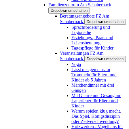
Familienzentrum Am Schabernack
Dropdown umschalten
Beratungsangebote FZ Am
Schabernack
Dropdown umschalten
Sprachförderung und
Logopädie
Erziehungs-, Paar- und
Lebensberatung
Tagespflege für Kinder
Veranstaltungen FZ Am
Schabernack
Dropdown umschalten
Yoga
Lasst uns gemeinsam
Trommeln für Eltern und
Kinder ab 5 Jahren
Märchendinner mit drei
Gängen
Mit Gitarre und Gesang am
Lagerfeuer für Eltern und
Kinder
Warum spielen klug macht.
Das Spiel, Königsdisziplin
oder Zeitverschwendung?
Holzwerken - Vogelhaus für