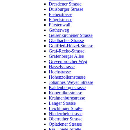
Dresdener Strasse
Duisburger Strasse
Fleherstrasse
Flügelstrasse
Fürstenwall
Gatherweg
Gelsenkirchener Strasse
Gladbacher Strasse
Gottfried-Hötzel-Strasse
Graf-Recke-Strasse
Grafenberger Allee
Grevenbroicher Weg
Hasselsstrasse
Hochstrasse
Hohenzollernstrasse
Johannes-Weyer-Strasse
Kaldenbergerstrasse
Kopernikusstrasse
Krahnenburgstrasse
Langer Strasse
Leichlinger Straße
Niederrheinstrasse
Oberrather Strasse
Opladener Strasse
Ria-Thiele-Straße