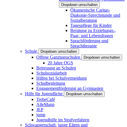
Dropdown umschalten
Ökumenische Caritas-
Diakonie-Sprechstunde und
Sozialberatung
Tagespflege für Kinder
Beratung zu Erziehungs-,
Paar- und Lebensfragen
Sprachförderung und
Sprachtherapie
Schule
Dropdown umschalten
Offene Ganztagsschulen
Dropdown umschalten
20 Jahre OGS
Betreuung an Schulen
Schulsozialarbeit
Hilfen bei Schulvermeidung
Schulbegleitung
Engagementförderung an Gymnasien
Hilfe für Jugendliche
Dropdown umschalten
TrebeCafé
AlleMann
JEP
jump
Jugendhilfe im Strafverfahren
Schwangerschaft, junge Eltern und