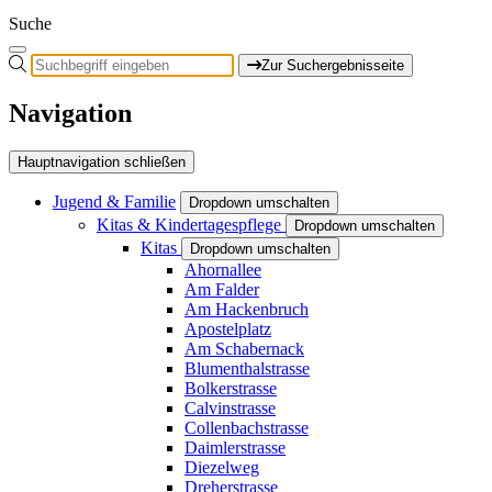
Suche
Zur Suchergebnisseite
Navigation
Hauptnavigation schließen
Jugend & Familie
Dropdown umschalten
Kitas & Kindertagespflege
Dropdown umschalten
Kitas
Dropdown umschalten
Ahornallee
Am Falder
Am Hackenbruch
Apostelplatz
Am Schabernack
Blumenthalstrasse
Bolkerstrasse
Calvinstrasse
Collenbachstrasse
Daimlerstrasse
Diezelweg
Dreherstrasse