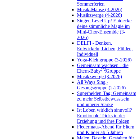
Sommerferien
Musik-Mäuse (3-2026)
Musikzwerge (4-2026)
Singen Level Up! Entdecke
deine stimmliche Magie im
Mini-Chor-Ensemble (3-
2026)
DELFI - Denken,
Entwickeln, Lieben, Fühlen,
Individuell
Yoga-Kleingruppe (3-2026)
Gemeinsam wachsen - die
Eltern-BabyGruppe
Musikzwerge (3-2026)
All Ways Sing -
Gesangsgruppe (2-2026)
Superhelden-Tag: Gemeinsam
zu mehr Selbstbewusstsein
und innerer Stärke
Ist Loben wirklich sinnvoll?
Emotionale Tricks in der
Erziehung und ihre Folgen
Fledermaus-Abend für Eltern
und Kinder ab 5 Jahren
Malen, Basteln, Gestalten für