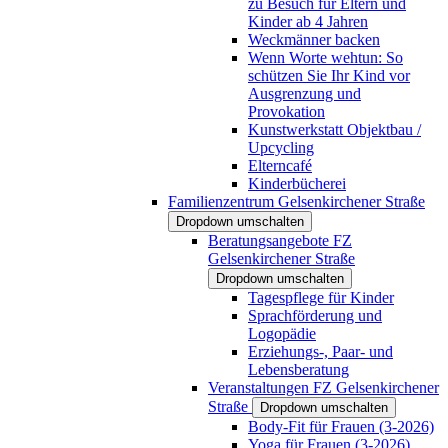
zu Besuch für Eltern und
Kinder ab 4 Jahren
Weckmänner backen
Wenn Worte wehtun: So
schützen Sie Ihr Kind vor
Ausgrenzung und
Provokation
Kunstwerkstatt Objektbau /
Upcycling
Elterncafé
Kinderbücherei
Familienzentrum Gelsenkirchener Straße
Dropdown umschalten
Beratungsangebote FZ
Gelsenkirchener Straße
Dropdown umschalten
Tagespflege für Kinder
Sprachförderung und
Logopädie
Erziehungs-, Paar- und
Lebensberatung
Veranstaltungen FZ Gelsenkirchener
Straße
Dropdown umschalten
Body-Fit für Frauen (3-2026)
Yoga für Frauen (3-2026)