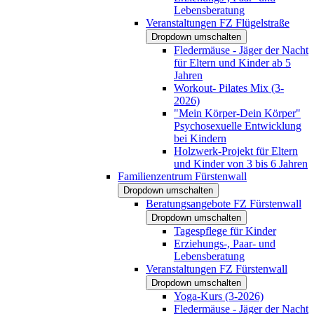
Lebensberatung
Veranstaltungen FZ Flügelstraße
Dropdown umschalten
Fledermäuse - Jäger der Nacht
für Eltern und Kinder ab 5
Jahren
Workout- Pilates Mix (3-
2026)
"Mein Körper-Dein Körper"
Psychosexuelle Entwicklung
bei Kindern
Holzwerk-Projekt für Eltern
und Kinder von 3 bis 6 Jahren
Familienzentrum Fürstenwall
Dropdown umschalten
Beratungsangebote FZ Fürstenwall
Dropdown umschalten
Tagespflege für Kinder
Erziehungs-, Paar- und
Lebensberatung
Veranstaltungen FZ Fürstenwall
Dropdown umschalten
Yoga-Kurs (3-2026)
Fledermäuse - Jäger der Nacht