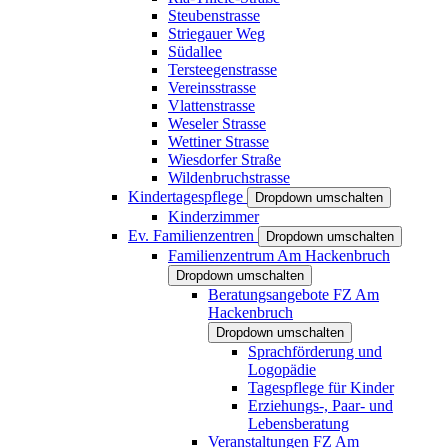
Steubenstrasse
Striegauer Weg
Südallee
Tersteegenstrasse
Vereinsstrasse
Vlattenstrasse
Weseler Strasse
Wettiner Strasse
Wiesdorfer Straße
Wildenbruchstrasse
Kindertagespflege
Dropdown umschalten
Kinderzimmer
Ev. Familienzentren
Dropdown umschalten
Familienzentrum Am Hackenbruch
Dropdown umschalten
Beratungsangebote FZ Am
Hackenbruch
Dropdown umschalten
Sprachförderung und
Logopädie
Tagespflege für Kinder
Erziehungs-, Paar- und
Lebensberatung
Veranstaltungen FZ Am