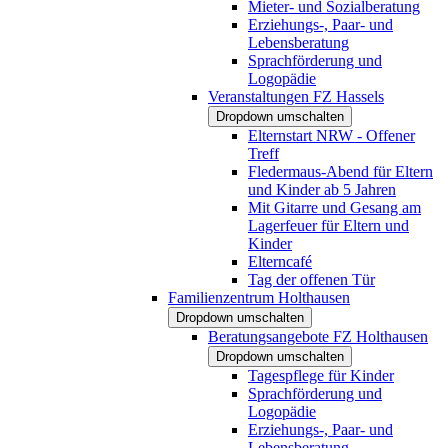
Mieter- und Sozialberatung
Erziehungs-, Paar- und
Lebensberatung
Sprachförderung und
Logopädie
Veranstaltungen FZ Hassels
Dropdown umschalten
Elternstart NRW - Offener
Treff
Fledermaus-Abend für Eltern
und Kinder ab 5 Jahren
Mit Gitarre und Gesang am
Lagerfeuer für Eltern und
Kinder
Elterncafé
Tag der offenen Tür
Familienzentrum Holthausen
Dropdown umschalten
Beratungsangebote FZ Holthausen
Dropdown umschalten
Tagespflege für Kinder
Sprachförderung und
Logopädie
Erziehungs-, Paar- und
Lebensberatung