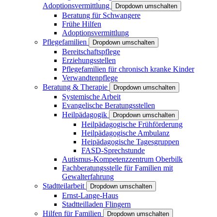
Adoptionsvermittlung
Dropdown umschalten
Beratung für Schwangere
Frühe Hilfen
Adoptionsvermittlung
Pflegefamilien
Dropdown umschalten
Bereitschaftspflege
Erziehungsstellen
Pflegefamilien für chronisch kranke Kinder
Verwandtenpflege
Beratung & Therapie
Dropdown umschalten
Systemische Arbeit
Evangelische Beratungsstellen
Heilpädagogik
Dropdown umschalten
Heilpädagogische Frühförderung
Heilpädagogische Ambulanz
Heipädagogische Tagesgruppen
FASD-Sprechstunde
Autismus-Kompetenzzentrum Oberbilk
Fachberatungsstelle für Familien mit
Gewalterfahrung
Stadtteilarbeit
Dropdown umschalten
Ernst-Lange-Haus
Stadtteilladen Flingern
Hilfen für Familien
Dropdown umschalten