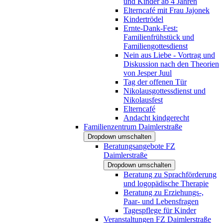
und Kinder ab 4 Jahren
Elterncafé mit Frau Jajonek
Kindertrödel
Ernte-Dank-Fest:
Familienfrühstück und
Familiengottesdienst
Nein aus Liebe - Vortrag und
Diskussion nach den Theorien
von Jesper Juul
Tag der offenen Tür
Nikolausgottessdienst und
Nikolausfest
Elterncafé
Andacht kindgerecht
Familienzentrum Daimlerstraße
Dropdown umschalten
Beratungsangebote FZ
Daimlerstraße
Dropdown umschalten
Beratung zu Sprachförderung
und logopädische Therapie
Beratung zu Erziehungs-,
Paar- und Lebensfragen
Tagespflege für Kinder
Veranstaltungen FZ Daimlerstraße