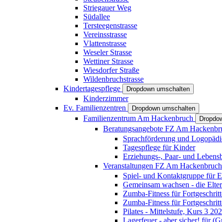
Striegauer Weg
Südallee
Tersteegenstrasse
Vereinsstrasse
Vlattenstrasse
Weseler Strasse
Wettiner Strasse
Wiesdorfer Straße
Wildenbruchstrasse
Kindertagespflege
Dropdown umschalten
Kinderzimmer
Ev. Familienzentren
Dropdown umschalten
Familienzentrum Am Hackenbruch
Dropdo
Beratungsangebote FZ Am Hackenb
Sprachförderung und Logopädi
Tagespflege für Kinder
Erziehungs-, Paar- und Lebens
Veranstaltungen FZ Am Hackenbruc
Spiel- und Kontaktgruppe für E
Gemeinsam wachsen - die Elte
Zumba-Fitness für Fortgeschrit
Zumba-Fitness für Fortgeschrit
Pilates - Mittelstufe, Kurs 3 20
Lagerfeuer - aber sicher! für (