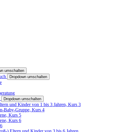
wn umschalten
ruch
Dropdown umschalten
e
beratung
h
Dropdown umschalten
ltern und Kinder von 1 bis 3 Jahren, Kurs 3
rn-Baby-Gruppe, Kurs 4
tene, Kurs 5
tene, Kurs 6
26
Groß-) Eltern und Kinder von 3 bis 6 Jahren