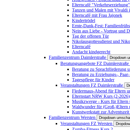
Elterncafé "Verkehrserziehung"
Tanzen und Malen mit Vivaldi in
Elterncafé mit Frau Jajonek
Kindertrödel
Ernte-Dank-Fest: Familienfrühs
Nein aus Liebe - Vortrag und D
Tag der offenen Tür
Nikolausgottessdienst und Niko
Elterncafé
Andacht kindgerecht
Familienzentrum Daimlerstraße
Dropdown u
Beratungsangebote FZ Daimlerstraße
Beratung zu Sprachförderung u
Beratung zu Erziehungs-, Paar
Tagespflege für Kinder
Veranstaltungen FZ Daimlerstraße
D
Fledermaus-Abend für Eltern u
Elternstart NRW Kurs (2-2026)
Musikzwerge - Kurs für Eltern 
Waldwunder für (Groß-)Eltern 
Kunstwerkstatt zur Adventszeit 
Familienzentrum Wersten
Dropdown umscha
Veranstaltungen FZ Wersten
Dropdow
Zumba-Fitness Kurs 2