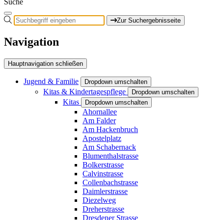
Suche
Zur Suchergebnisseite
Navigation
Hauptnavigation schließen
Jugend & Familie
Dropdown umschalten
Kitas & Kindertagespflege
Dropdown umschalten
Kitas
Dropdown umschalten
Ahornallee
Am Falder
Am Hackenbruch
Apostelplatz
Am Schabernack
Blumenthalstrasse
Bolkerstrasse
Calvinstrasse
Collenbachstrasse
Daimlerstrasse
Diezelweg
Dreherstrasse
Dresdener Strasse