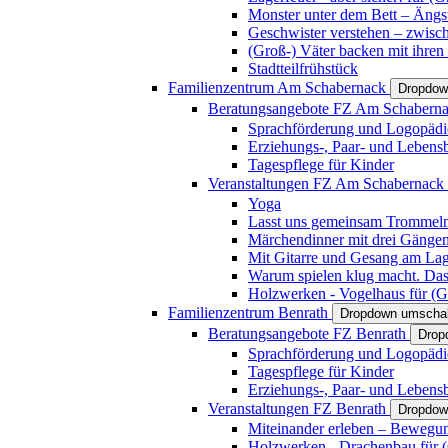
Monster unter dem Bett – Ängst
Geschwister verstehen – zwisc
(Groß-) Väter backen mit ihren
Stadtteilfrühstück
Familienzentrum Am Schabernack
Dropdow
Beratungsangebote FZ Am Schabern
Sprachförderung und Logopädi
Erziehungs-, Paar- und Lebens
Tagespflege für Kinder
Veranstaltungen FZ Am Schabernack
Yoga
Lasst uns gemeinsam Trommeln 
Märchendinner mit drei Gänge
Mit Gitarre und Gesang am Lage
Warum spielen klug macht. Das
Holzwerken - Vogelhaus für (Gr
Familienzentrum Benrath
Dropdown umschal
Beratungsangebote FZ Benrath
Drop
Sprachförderung und Logopädi
Tagespflege für Kinder
Erziehungs-, Paar- und Lebens
Veranstaltungen FZ Benrath
Dropdow
Miteinander erleben – Bewegung
Holzwerken - Drachenbau für (G