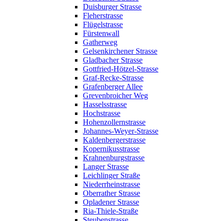
Duisburger Strasse
Fleherstrasse
Flügelstrasse
Fürstenwall
Gatherweg
Gelsenkirchener Strasse
Gladbacher Strasse
Gottfried-Hötzel-Strasse
Graf-Recke-Strasse
Grafenberger Allee
Grevenbroicher Weg
Hasselsstrasse
Hochstrasse
Hohenzollernstrasse
Johannes-Weyer-Strasse
Kaldenbergerstrasse
Kopernikusstrasse
Krahnenburgstrasse
Langer Strasse
Leichlinger Straße
Niederrheinstrasse
Oberrather Strasse
Opladener Strasse
Ria-Thiele-Straße
Steubenstrasse