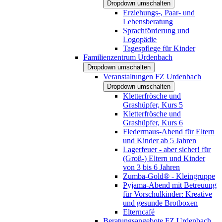
Dropdown umschalten
Erziehungs-, Paar- und
Lebensberatung
Sprachförderung und
Logopädie
Tagespflege für Kinder
Familienzentrum Urdenbach
Dropdown umschalten
Veranstaltungen FZ Urdenbach
Dropdown umschalten
Kletterfrösche und
Grashüpfer, Kurs 5
Kletterfrösche und
Grashüpfer, Kurs 6
Fledermaus-Abend für Eltern
und Kinder ab 5 Jahren
Lagerfeuer - aber sicher! für
(Groß-) Eltern und Kinder
von 3 bis 6 Jahren
Zumba-Gold® - Kleingruppe
Pyjama-Abend mit Betreuung
für Vorschulkinder: Kreative
und gesunde Brotboxen
Elterncafé
Beratungsangebote FZ Urdenbach