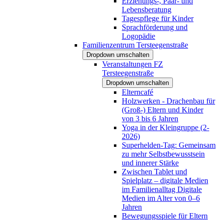
Erziehungs-, Paar- und
Lebensberatung
Tagespflege für Kinder
Sprachförderung und
Logopädie
Familienzentrum Tersteegenstraße
Dropdown umschalten
Veranstaltungen FZ
Tersteegenstraße
Dropdown umschalten
Elterncafé
Holzwerken - Drachenbau für
(Groß-) Eltern und Kinder
von 3 bis 6 Jahren
Yoga in der Kleingruppe (2-
2026)
Superhelden-Tag: Gemeinsam
zu mehr Selbstbewusstsein
und innerer Stärke
Zwischen Tablet und
Spielplatz – digitale Medien
im Familienalltag Digitale
Medien im Alter von 0–6
Jahren
Bewegungsspiele für Eltern