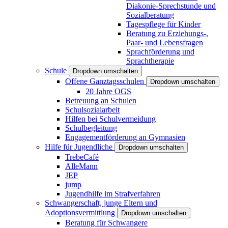
Diakonie-Sprechstunde und
Sozialberatung
Tagespflege für Kinder
Beratung zu Erziehungs-,
Paar- und Lebensfragen
Sprachförderung und
Sprachtherapie
Schule
Dropdown umschalten
Offene Ganztagsschulen
Dropdown umschalten
20 Jahre OGS
Betreuung an Schulen
Schulsozialarbeit
Hilfen bei Schulvermeidung
Schulbegleitung
Engagementförderung an Gymnasien
Hilfe für Jugendliche
Dropdown umschalten
TrebeCafé
AlleMann
JEP
jump
Jugendhilfe im Strafverfahren
Schwangerschaft, junge Eltern und
Adoptionsvermittlung
Dropdown umschalten
Beratung für Schwangere