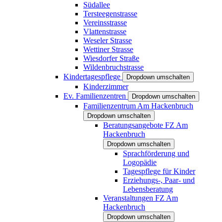
Südallee
Tersteegenstrasse
Vereinsstrasse
Vlattenstrasse
Weseler Strasse
Wettiner Strasse
Wiesdorfer Straße
Wildenbruchstrasse
Kindertagespflege
Dropdown umschalten
Kinderzimmer
Ev. Familienzentren
Dropdown umschalten
Familienzentrum Am Hackenbruch
Dropdown umschalten
Beratungsangebote FZ Am
Hackenbruch
Dropdown umschalten
Sprachförderung und
Logopädie
Tagespflege für Kinder
Erziehungs-, Paar- und
Lebensberatung
Veranstaltungen FZ Am
Hackenbruch
Dropdown umschalten