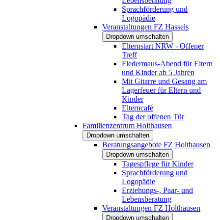
Lebensberatung
Sprachförderung und
Logopädie
Veranstaltungen FZ Hassels
Dropdown umschalten
Elternstart NRW - Offener
Treff
Fledermaus-Abend für Eltern
und Kinder ab 5 Jahren
Mit Gitarre und Gesang am
Lagerfeuer für Eltern und
Kinder
Elterncafé
Tag der offenen Tür
Familienzentrum Holthausen
Dropdown umschalten
Beratungsangebote FZ Holthausen
Dropdown umschalten
Tagespflege für Kinder
Sprachförderung und
Logopädie
Erziehungs-, Paar- und
Lebensberatung
Veranstaltungen FZ Holthausen
Dropdown umschalten