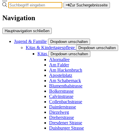
Zur Suchergebnisseite
Navigation
Hauptnavigation schließen
Jugend & Familie
Dropdown umschalten
Kitas & Kindertagespflege
Dropdown umschalten
Kitas
Dropdown umschalten
Ahornallee
Am Falder
Am Hackenbruch
Apostelplatz
Am Schabernack
Blumenthalstrasse
Bolkerstrasse
Calvinstrasse
Collenbachstrasse
Daimlerstrasse
Diezelweg
Dreherstrasse
Dresdener Strasse
Duisburger Strasse