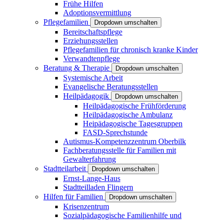
Frühe Hilfen
Adoptionsvermittlung
Pflegefamilien
Dropdown umschalten
Bereitschaftspflege
Erziehungsstellen
Pflegefamilien für chronisch kranke Kinder
Verwandtenpflege
Beratung & Therapie
Dropdown umschalten
Systemische Arbeit
Evangelische Beratungsstellen
Heilpädagogik
Dropdown umschalten
Heilpädagogische Frühförderung
Heilpädagogische Ambulanz
Heipädagogische Tagesgruppen
FASD-Sprechstunde
Autismus-Kompetenzzentrum Oberbilk
Fachberatungsstelle für Familien mit
Gewalterfahrung
Stadtteilarbeit
Dropdown umschalten
Ernst-Lange-Haus
Stadtteilladen Flingern
Hilfen für Familien
Dropdown umschalten
Krisenzentrum
Sozialpädagogische Familienhilfe und