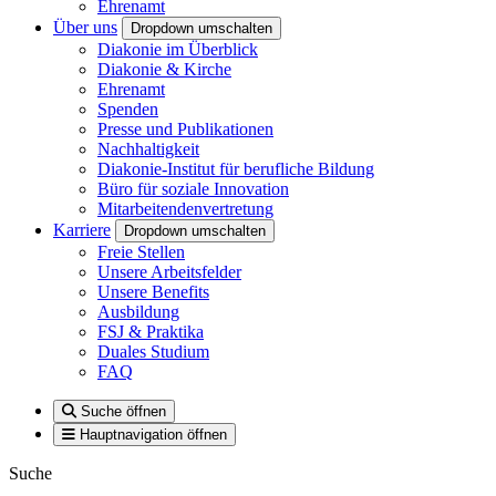
Ehrenamt
Über uns
Dropdown umschalten
Diakonie im Überblick
Diakonie & Kirche
Ehrenamt
Spenden
Presse und Publikationen
Nachhaltigkeit
Diakonie-Institut für berufliche Bildung
Büro für soziale Innovation
Mitarbeitendenvertretung
Karriere
Dropdown umschalten
Freie Stellen
Unsere Arbeitsfelder
Unsere Benefits
Ausbildung
FSJ & Praktika
Duales Studium
FAQ
Suche öffnen
Hauptnavigation öffnen
Suche