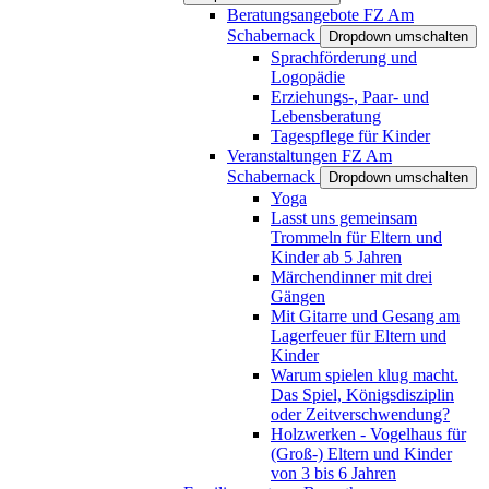
Beratungsangebote FZ Am
Schabernack
Dropdown umschalten
Sprachförderung und
Logopädie
Erziehungs-, Paar- und
Lebensberatung
Tagespflege für Kinder
Veranstaltungen FZ Am
Schabernack
Dropdown umschalten
Yoga
Lasst uns gemeinsam
Trommeln für Eltern und
Kinder ab 5 Jahren
Märchendinner mit drei
Gängen
Mit Gitarre und Gesang am
Lagerfeuer für Eltern und
Kinder
Warum spielen klug macht.
Das Spiel, Königsdisziplin
oder Zeitverschwendung?
Holzwerken - Vogelhaus für
(Groß-) Eltern und Kinder
von 3 bis 6 Jahren