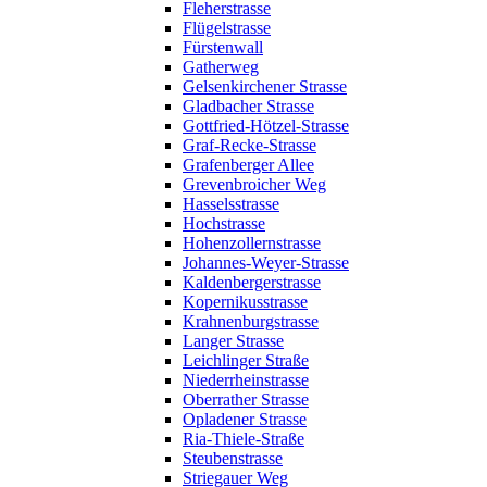
Fleherstrasse
Flügelstrasse
Fürstenwall
Gatherweg
Gelsenkirchener Strasse
Gladbacher Strasse
Gottfried-Hötzel-Strasse
Graf-Recke-Strasse
Grafenberger Allee
Grevenbroicher Weg
Hasselsstrasse
Hochstrasse
Hohenzollernstrasse
Johannes-Weyer-Strasse
Kaldenbergerstrasse
Kopernikusstrasse
Krahnenburgstrasse
Langer Strasse
Leichlinger Straße
Niederrheinstrasse
Oberrather Strasse
Opladener Strasse
Ria-Thiele-Straße
Steubenstrasse
Striegauer Weg