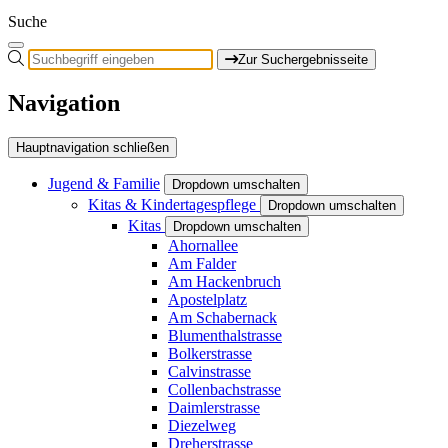
Suche
Zur Suchergebnisseite
Navigation
Hauptnavigation schließen
Jugend & Familie
Dropdown umschalten
Kitas & Kindertagespflege
Dropdown umschalten
Kitas
Dropdown umschalten
Ahornallee
Am Falder
Am Hackenbruch
Apostelplatz
Am Schabernack
Blumenthalstrasse
Bolkerstrasse
Calvinstrasse
Collenbachstrasse
Daimlerstrasse
Diezelweg
Dreherstrasse