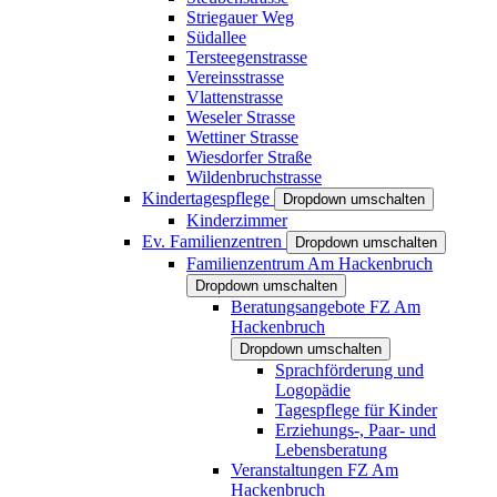
Striegauer Weg
Südallee
Tersteegenstrasse
Vereinsstrasse
Vlattenstrasse
Weseler Strasse
Wettiner Strasse
Wiesdorfer Straße
Wildenbruchstrasse
Kindertagespflege
Dropdown umschalten
Kinderzimmer
Ev. Familienzentren
Dropdown umschalten
Familienzentrum Am Hackenbruch
Dropdown umschalten
Beratungsangebote FZ Am
Hackenbruch
Dropdown umschalten
Sprachförderung und
Logopädie
Tagespflege für Kinder
Erziehungs-, Paar- und
Lebensberatung
Veranstaltungen FZ Am
Hackenbruch