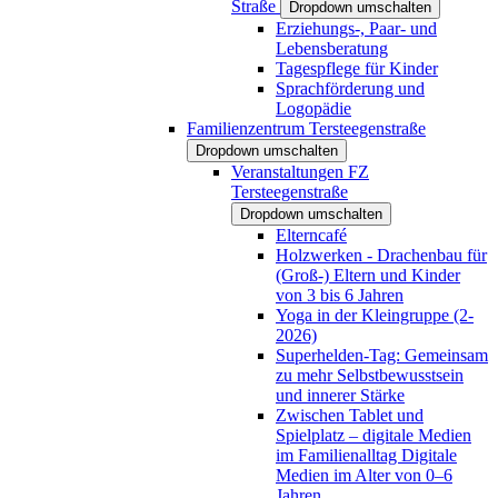
Straße
Dropdown umschalten
Erziehungs-, Paar- und
Lebensberatung
Tagespflege für Kinder
Sprachförderung und
Logopädie
Familienzentrum Tersteegenstraße
Dropdown umschalten
Veranstaltungen FZ
Tersteegenstraße
Dropdown umschalten
Elterncafé
Holzwerken - Drachenbau für
(Groß-) Eltern und Kinder
von 3 bis 6 Jahren
Yoga in der Kleingruppe (2-
2026)
Superhelden-Tag: Gemeinsam
zu mehr Selbstbewusstsein
und innerer Stärke
Zwischen Tablet und
Spielplatz – digitale Medien
im Familienalltag Digitale
Medien im Alter von 0–6
Jahren