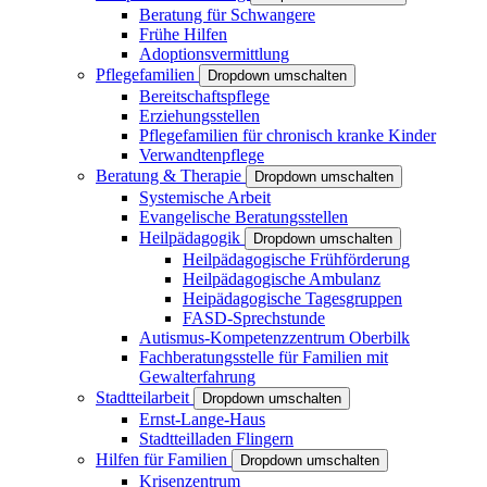
Beratung für Schwangere
Frühe Hilfen
Adoptionsvermittlung
Pflegefamilien
Dropdown umschalten
Bereitschaftspflege
Erziehungsstellen
Pflegefamilien für chronisch kranke Kinder
Verwandtenpflege
Beratung & Therapie
Dropdown umschalten
Systemische Arbeit
Evangelische Beratungsstellen
Heilpädagogik
Dropdown umschalten
Heilpädagogische Frühförderung
Heilpädagogische Ambulanz
Heipädagogische Tagesgruppen
FASD-Sprechstunde
Autismus-Kompetenzzentrum Oberbilk
Fachberatungsstelle für Familien mit
Gewalterfahrung
Stadtteilarbeit
Dropdown umschalten
Ernst-Lange-Haus
Stadtteilladen Flingern
Hilfen für Familien
Dropdown umschalten
Krisenzentrum