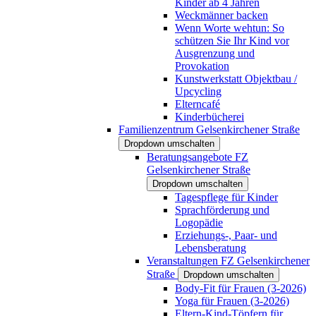
Kinder ab 4 Jahren
Weckmänner backen
Wenn Worte wehtun: So
schützen Sie Ihr Kind vor
Ausgrenzung und
Provokation
Kunstwerkstatt Objektbau /
Upcycling
Elterncafé
Kinderbücherei
Familienzentrum Gelsenkirchener Straße
Dropdown umschalten
Beratungsangebote FZ
Gelsenkirchener Straße
Dropdown umschalten
Tagespflege für Kinder
Sprachförderung und
Logopädie
Erziehungs-, Paar- und
Lebensberatung
Veranstaltungen FZ Gelsenkirchener
Straße
Dropdown umschalten
Body-Fit für Frauen (3-2026)
Yoga für Frauen (3-2026)
Eltern-Kind-Töpfern für