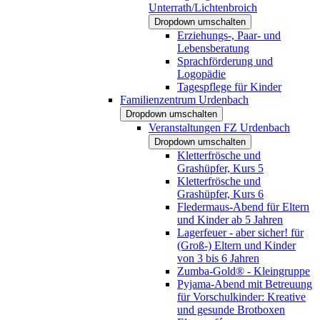
Unterrath/Lichtenbroich
Dropdown umschalten
Erziehungs-, Paar- und
Lebensberatung
Sprachförderung und
Logopädie
Tagespflege für Kinder
Familienzentrum Urdenbach
Dropdown umschalten
Veranstaltungen FZ Urdenbach
Dropdown umschalten
Kletterfrösche und
Grashüpfer, Kurs 5
Kletterfrösche und
Grashüpfer, Kurs 6
Fledermaus-Abend für Eltern
und Kinder ab 5 Jahren
Lagerfeuer - aber sicher! für
(Groß-) Eltern und Kinder
von 3 bis 6 Jahren
Zumba-Gold® - Kleingruppe
Pyjama-Abend mit Betreuung
für Vorschulkinder: Kreative
und gesunde Brotboxen