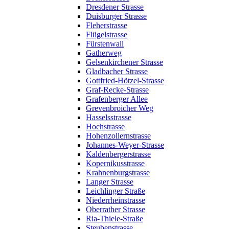
Dresdener Strasse
Duisburger Strasse
Fleherstrasse
Flügelstrasse
Fürstenwall
Gatherweg
Gelsenkirchener Strasse
Gladbacher Strasse
Gottfried-Hötzel-Strasse
Graf-Recke-Strasse
Grafenberger Allee
Grevenbroicher Weg
Hasselsstrasse
Hochstrasse
Hohenzollernstrasse
Johannes-Weyer-Strasse
Kaldenbergerstrasse
Kopernikusstrasse
Krahnenburgstrasse
Langer Strasse
Leichlinger Straße
Niederrheinstrasse
Oberrather Strasse
Ria-Thiele-Straße
Steubenstrasse