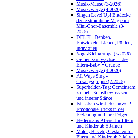
Musik-Mäuse (3-2026)
Musikzwerge (4-2026)
Singen Level Up! Entdecke
deine stimmliche Magie im
Mini-Chor-Ensemble (3-
2026)
DELFI - Denken,
Entwickeln, Lieben, Fühlen,
Individuell
Yoga-Kleingruppe (3-2026)
Gemeinsam wachsen - die
Eltern-BabyGruppe
Musikzwerge (3-2026)
All Ways Sing -
Gesangsgruppe (2-2026)
Superhelden-Tag: Gemeinsam
zu mehr Selbstbewusstsein
und innerer Stärke
Ist Loben wirklich sinnvoll?
Emotionale Tricks in der
Erziehung und ihre Folgen
Fledermaus-Abend für Eltern
und Kinder ab 5 Jahren
Malen, Basteln, Gestalten für
Eltern und Kinder ab 2 Jahren