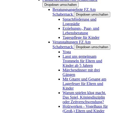
Dropdown umschalten
Beratungsangebote FZ Am
Schabernack
Dropdown umschalten
Sprachförderung und
Logopädie
Erziehungs-, Paar- und
Lebensberatung
Tagespflege für Kinder
Veranstaltungen FZ Am
Schabernack
Dropdown umschalten
Yoga
Lasst uns gemeinsam
Trommeln für Eltern und
Kinder ab 5 Jahren
Märchendinner mit drei
Gängen
Mit Gitarre und Gesang am
Lagerfeuer für Eltern und
Kinder
Warum spielen klug macht.
Das Spiel, Königsdisziplin
oder Zeitverschwendung?
Holzwerken - Vogelhaus für
(Groß-) Eltern und Kinder