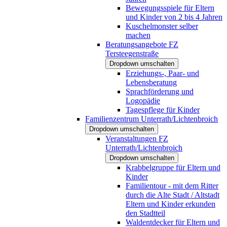
Bewegungsspiele für Eltern
und Kinder von 2 bis 4 Jahren
Kuschelmonster selber
machen
Beratungsangebote FZ
Tersteegenstraße
Dropdown umschalten
Erziehungs-, Paar- und
Lebensberatung
Sprachförderung und
Logopädie
Tagespflege für Kinder
Familienzentrum Unterrath/Lichtenbroich
Dropdown umschalten
Veranstaltungen FZ
Unterrath/Lichtenbroich
Dropdown umschalten
Krabbelgruppe für Eltern und
Kinder
Familientour - mit dem Ritter
durch die Alte Stadt / Altstadt
Eltern und Kinder erkunden
den Stadtteil
Waldentdecker für Eltern und