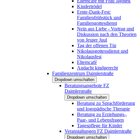
Elterncafé mit Frau Jajonek
Kindertrödel
Ernte-Dank-Fest:
Familienfrühstück und
Familiengottesdienst
Nein aus Liebe - Vortrag und
Diskussion nach den Theorien
von Jesper Juul
Tag der offenen Tür
Nikolausgottessdienst und
Nikolausfest
Elterncafé
Andacht kindgerecht
Familienzentrum Daimlerstraße
Dropdown umschalten
Beratungsangebote FZ
Daimlerstraße
Dropdown umschalten
Beratung zu Sprachförderung
und logopädische Therapie
Beratung zu Erziehungs-,
Paar- und Lebensfragen
Tagespflege für Kinder
Veranstaltungen FZ Daimlerstraße
Dropdown umschalten