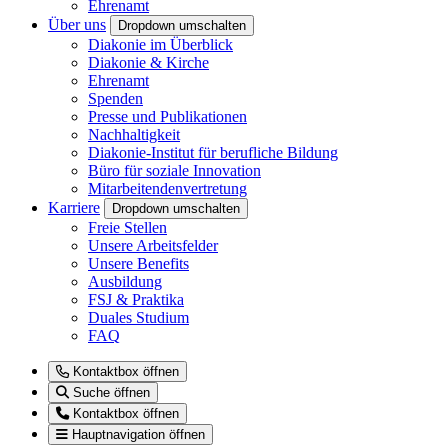
Ehrenamt
Über uns
Dropdown umschalten
Diakonie im Überblick
Diakonie & Kirche
Ehrenamt
Spenden
Presse und Publikationen
Nachhaltigkeit
Diakonie-Institut für berufliche Bildung
Büro für soziale Innovation
Mitarbeitendenvertretung
Karriere
Dropdown umschalten
Freie Stellen
Unsere Arbeitsfelder
Unsere Benefits
Ausbildung
FSJ & Praktika
Duales Studium
FAQ
Kontaktbox öffnen
Suche öffnen
Kontaktbox öffnen
Hauptnavigation öffnen