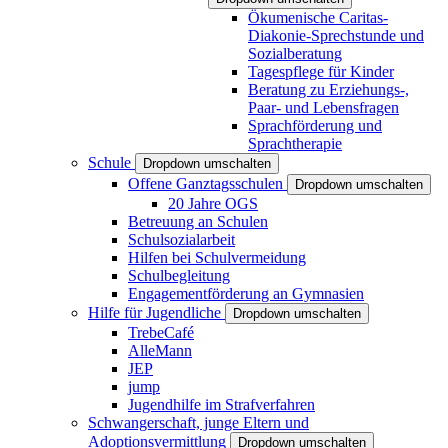
Ökumenische Caritas-
Diakonie-Sprechstunde und
Sozialberatung
Tagespflege für Kinder
Beratung zu Erziehungs-,
Paar- und Lebensfragen
Sprachförderung und
Sprachtherapie
Schule
Dropdown umschalten
Offene Ganztagsschulen
Dropdown umschalten
20 Jahre OGS
Betreuung an Schulen
Schulsozialarbeit
Hilfen bei Schulvermeidung
Schulbegleitung
Engagementförderung an Gymnasien
Hilfe für Jugendliche
Dropdown umschalten
TrebeCafé
AlleMann
JEP
jump
Jugendhilfe im Strafverfahren
Schwangerschaft, junge Eltern und
Adoptionsvermittlung
Dropdown umschalten