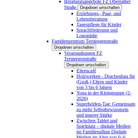
Beratungsangebote FZ Oberrather
Straße
Dropdown umschalten
Erziehungs-, Paar- und
Lebensberatung
Tagespflege für Kinder
Sprachförderung und
Logopädie
Familienzentrum Tersteegenstraße
Dropdown umschalten
Veranstaltungen FZ
Tersteegenstraße
Dropdown umschalten
Elterncafé
Holzwerken - Drachenbau für
(Groß-) Eltern und Kinder
von 3 bis 6 Jahren
Yoga in der Kleingruppe (2-
2026)
Superhelden-Tag: Gemeinsam
zu mehr Selbstbewusstsein
und innerer Stärke
Zwischen Tablet und
Spielplatz – digitale Medien
im Familienalltag Digitale
Medien im Alter von 0–6