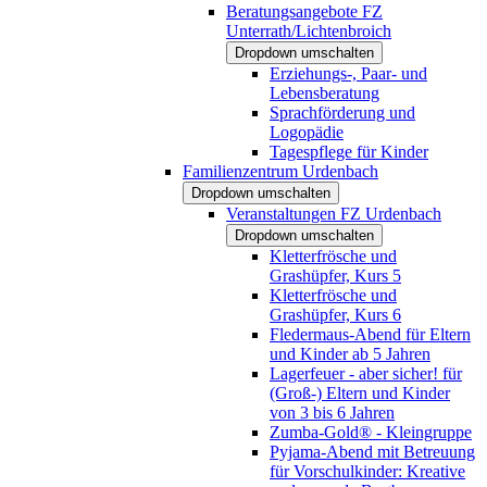
Beratungsangebote FZ
Unterrath/Lichtenbroich
Dropdown umschalten
Erziehungs-, Paar- und
Lebensberatung
Sprachförderung und
Logopädie
Tagespflege für Kinder
Familienzentrum Urdenbach
Dropdown umschalten
Veranstaltungen FZ Urdenbach
Dropdown umschalten
Kletterfrösche und
Grashüpfer, Kurs 5
Kletterfrösche und
Grashüpfer, Kurs 6
Fledermaus-Abend für Eltern
und Kinder ab 5 Jahren
Lagerfeuer - aber sicher! für
(Groß-) Eltern und Kinder
von 3 bis 6 Jahren
Zumba-Gold® - Kleingruppe
Pyjama-Abend mit Betreuung
für Vorschulkinder: Kreative