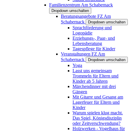
Familienzentrum Am Schabernack
Dropdown umschalten
Beratungsangebote FZ Am
Schabernack
Dropdown umschalten
Sprachförderung und
Logopädie
Erziehungs-, Paar- und
Lebensberatung
Tagespflege für Kinder
Veranstaltungen FZ Am
Schabernack
Dropdown umschalten
Yoga
Lasst uns gemeinsam
Trommeln für Eltern und
Kinder ab 5 Jahren
Märchendinner mit drei
Gängen
Mit Gitarre und Gesang am
Lagerfeuer für Eltern und
Kinder
Warum spielen klug macht.
Das Spiel, Königsdisziplin
oder Zeitverschwendung?
Holzwerken - Vogelhaus für