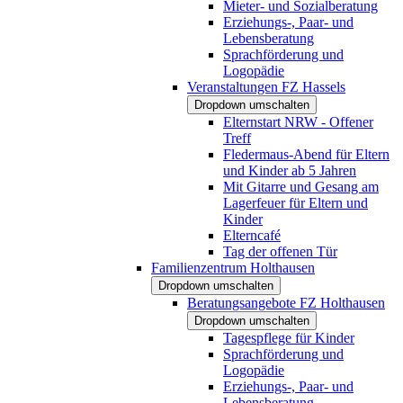
Mieter- und Sozialberatung
Erziehungs-, Paar- und
Lebensberatung
Sprachförderung und
Logopädie
Veranstaltungen FZ Hassels
Dropdown umschalten
Elternstart NRW - Offener
Treff
Fledermaus-Abend für Eltern
und Kinder ab 5 Jahren
Mit Gitarre und Gesang am
Lagerfeuer für Eltern und
Kinder
Elterncafé
Tag der offenen Tür
Familienzentrum Holthausen
Dropdown umschalten
Beratungsangebote FZ Holthausen
Dropdown umschalten
Tagespflege für Kinder
Sprachförderung und
Logopädie
Erziehungs-, Paar- und
Lebensberatung