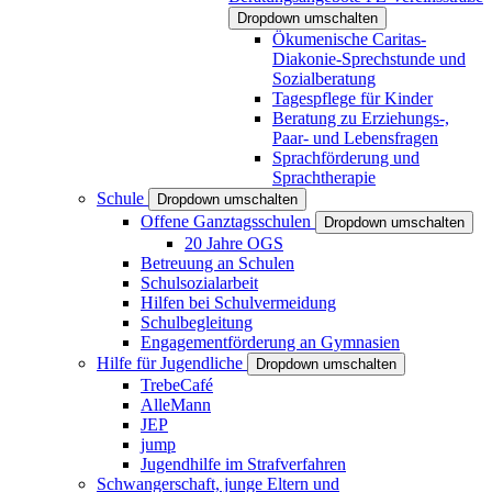
Dropdown umschalten
Ökumenische Caritas-
Diakonie-Sprechstunde und
Sozialberatung
Tagespflege für Kinder
Beratung zu Erziehungs-,
Paar- und Lebensfragen
Sprachförderung und
Sprachtherapie
Schule
Dropdown umschalten
Offene Ganztagsschulen
Dropdown umschalten
20 Jahre OGS
Betreuung an Schulen
Schulsozialarbeit
Hilfen bei Schulvermeidung
Schulbegleitung
Engagementförderung an Gymnasien
Hilfe für Jugendliche
Dropdown umschalten
TrebeCafé
AlleMann
JEP
jump
Jugendhilfe im Strafverfahren
Schwangerschaft, junge Eltern und