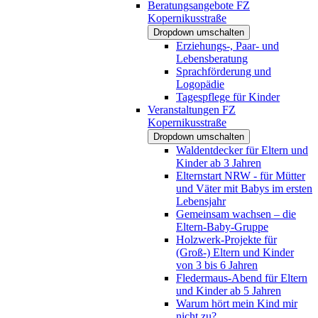
Beratungsangebote FZ
Kopernikusstraße
Dropdown umschalten
Erziehungs-, Paar- und
Lebensberatung
Sprachförderung und
Logopädie
Tagespflege für Kinder
Veranstaltungen FZ
Kopernikusstraße
Dropdown umschalten
Waldentdecker für Eltern und
Kinder ab 3 Jahren
Elternstart NRW - für Mütter
und Väter mit Babys im ersten
Lebensjahr
Gemeinsam wachsen – die
Eltern-Baby-Gruppe
Holzwerk-Projekte für
(Groß-) Eltern und Kinder
von 3 bis 6 Jahren
Fledermaus-Abend für Eltern
und Kinder ab 5 Jahren
Warum hört mein Kind mir
nicht zu?