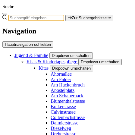
Suche
Zur Suchergebnisseite
Navigation
Hauptnavigation schließen
Jugend & Familie
Dropdown umschalten
Kitas & Kindertagespflege
Dropdown umschalten
Kitas
Dropdown umschalten
Ahornallee
Am Falder
Am Hackenbruch
Apostelplatz
Am Schabernack
Blumenthalstrasse
Bolkerstrasse
Calvinstrasse
Collenbachstrasse
Daimlerstrasse
Diezelweg
Dreherstrasse