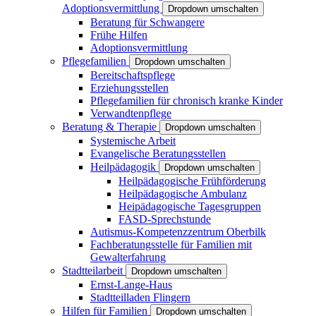
Adoptionsvermittlung
Dropdown umschalten
Beratung für Schwangere
Frühe Hilfen
Adoptionsvermittlung
Pflegefamilien
Dropdown umschalten
Bereitschaftspflege
Erziehungsstellen
Pflegefamilien für chronisch kranke Kinder
Verwandtenpflege
Beratung & Therapie
Dropdown umschalten
Systemische Arbeit
Evangelische Beratungsstellen
Heilpädagogik
Dropdown umschalten
Heilpädagogische Frühförderung
Heilpädagogische Ambulanz
Heipädagogische Tagesgruppen
FASD-Sprechstunde
Autismus-Kompetenzzentrum Oberbilk
Fachberatungsstelle für Familien mit
Gewalterfahrung
Stadtteilarbeit
Dropdown umschalten
Ernst-Lange-Haus
Stadtteilladen Flingern
Hilfen für Familien
Dropdown umschalten