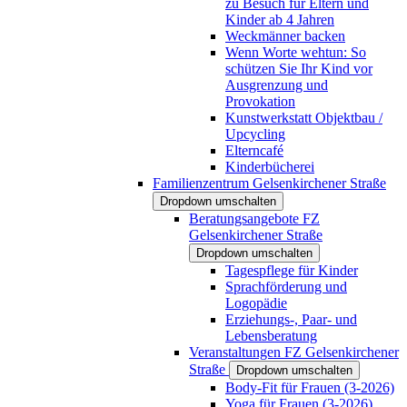
zu Besuch für Eltern und
Kinder ab 4 Jahren
Weckmänner backen
Wenn Worte wehtun: So
schützen Sie Ihr Kind vor
Ausgrenzung und
Provokation
Kunstwerkstatt Objektbau /
Upcycling
Elterncafé
Kinderbücherei
Familienzentrum Gelsenkirchener Straße
Dropdown umschalten
Beratungsangebote FZ
Gelsenkirchener Straße
Dropdown umschalten
Tagespflege für Kinder
Sprachförderung und
Logopädie
Erziehungs-, Paar- und
Lebensberatung
Veranstaltungen FZ Gelsenkirchener
Straße
Dropdown umschalten
Body-Fit für Frauen (3-2026)
Yoga für Frauen (3-2026)