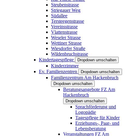
Steubenstrasse
Striegauer Weg
Südallee
Tersteegenstrasse
Vereinsstrasse
Vlattenstrasse
Weseler Strasse
Wettiner Strasse
Wiesdorfer Straße
Wildenbruchstrasse
Kindertagespflege
Dropdown umschalten
Kinderzimmer
Ev. Familienzentren
Dropdown umschalten
Familienzentrum Am Hackenbruch
Dropdown umschalten
Beratungsangebote FZ Am
Hackenbruch
Dropdown umschalten
Sprachförderung und
Logopädie
Tagespflege für Kinder
Erziehungs-, Paar- und
Lebensberatung
Veranstaltungen FZ Am