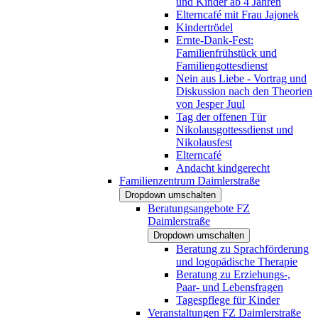
und Kinder ab 4 Jahren
Elterncafé mit Frau Jajonek
Kindertrödel
Ernte-Dank-Fest:
Familienfrühstück und
Familiengottesdienst
Nein aus Liebe - Vortrag und
Diskussion nach den Theorien
von Jesper Juul
Tag der offenen Tür
Nikolausgottessdienst und
Nikolausfest
Elterncafé
Andacht kindgerecht
Familienzentrum Daimlerstraße
Dropdown umschalten
Beratungsangebote FZ
Daimlerstraße
Dropdown umschalten
Beratung zu Sprachförderung
und logopädische Therapie
Beratung zu Erziehungs-,
Paar- und Lebensfragen
Tagespflege für Kinder
Veranstaltungen FZ Daimlerstraße