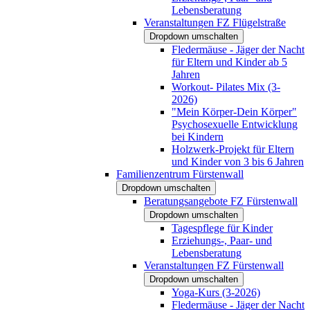
Lebensberatung
Veranstaltungen FZ Flügelstraße
Dropdown umschalten
Fledermäuse - Jäger der Nacht
für Eltern und Kinder ab 5
Jahren
Workout- Pilates Mix (3-
2026)
"Mein Körper-Dein Körper"
Psychosexuelle Entwicklung
bei Kindern
Holzwerk-Projekt für Eltern
und Kinder von 3 bis 6 Jahren
Familienzentrum Fürstenwall
Dropdown umschalten
Beratungsangebote FZ Fürstenwall
Dropdown umschalten
Tagespflege für Kinder
Erziehungs-, Paar- und
Lebensberatung
Veranstaltungen FZ Fürstenwall
Dropdown umschalten
Yoga-Kurs (3-2026)
Fledermäuse - Jäger der Nacht