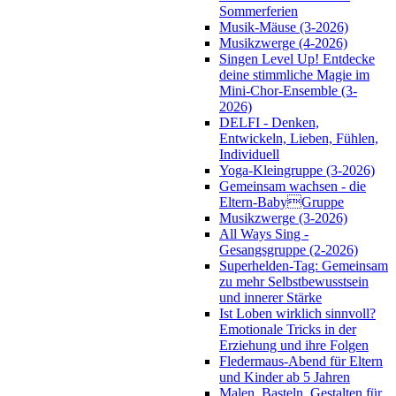
Sommerferien
Musik-Mäuse (3-2026)
Musikzwerge (4-2026)
Singen Level Up! Entdecke
deine stimmliche Magie im
Mini-Chor-Ensemble (3-
2026)
DELFI - Denken,
Entwickeln, Lieben, Fühlen,
Individuell
Yoga-Kleingruppe (3-2026)
Gemeinsam wachsen - die
Eltern-BabyGruppe
Musikzwerge (3-2026)
All Ways Sing -
Gesangsgruppe (2-2026)
Superhelden-Tag: Gemeinsam
zu mehr Selbstbewusstsein
und innerer Stärke
Ist Loben wirklich sinnvoll?
Emotionale Tricks in der
Erziehung und ihre Folgen
Fledermaus-Abend für Eltern
und Kinder ab 5 Jahren
Malen, Basteln, Gestalten für