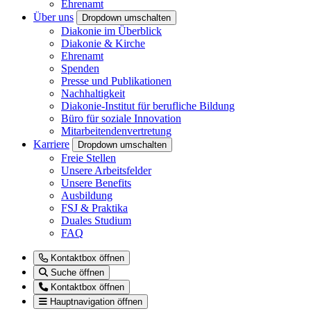
Ehrenamt
Über uns
Dropdown umschalten
Diakonie im Überblick
Diakonie & Kirche
Ehrenamt
Spenden
Presse und Publikationen
Nachhaltigkeit
Diakonie-Institut für berufliche Bildung
Büro für soziale Innovation
Mitarbeitendenvertretung
Karriere
Dropdown umschalten
Freie Stellen
Unsere Arbeitsfelder
Unsere Benefits
Ausbildung
FSJ & Praktika
Duales Studium
FAQ
Kontaktbox öffnen
Suche öffnen
Kontaktbox öffnen
Hauptnavigation öffnen