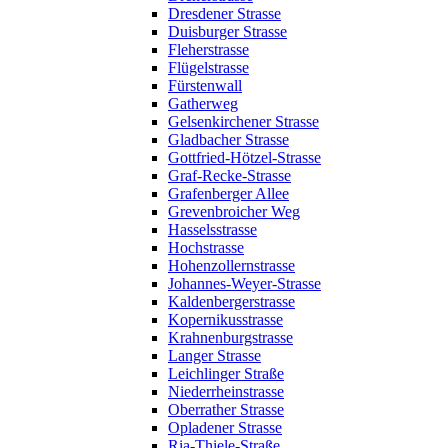
Dresdener Strasse
Duisburger Strasse
Fleherstrasse
Flügelstrasse
Fürstenwall
Gatherweg
Gelsenkirchener Strasse
Gladbacher Strasse
Gottfried-Hötzel-Strasse
Graf-Recke-Strasse
Grafenberger Allee
Grevenbroicher Weg
Hasselsstrasse
Hochstrasse
Hohenzollernstrasse
Johannes-Weyer-Strasse
Kaldenbergerstrasse
Kopernikusstrasse
Krahnenburgstrasse
Langer Strasse
Leichlinger Straße
Niederrheinstrasse
Oberrather Strasse
Opladener Strasse
Ria-Thiele-Straße