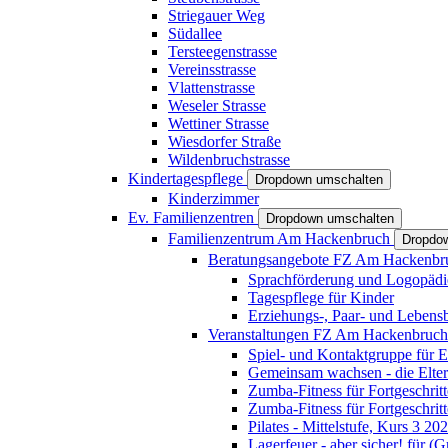
Striegauer Weg
Südallee
Tersteegenstrasse
Vereinsstrasse
Vlattenstrasse
Weseler Strasse
Wettiner Strasse
Wiesdorfer Straße
Wildenbruchstrasse
Kindertagespflege
Dropdown umschalten
Kinderzimmer
Ev. Familienzentren
Dropdown umschalten
Familienzentrum Am Hackenbruch
Dropdo
Beratungsangebote FZ Am Hackenb
Sprachförderung und Logopädi
Tagespflege für Kinder
Erziehungs-, Paar- und Lebens
Veranstaltungen FZ Am Hackenbruc
Spiel- und Kontaktgruppe für E
Gemeinsam wachsen - die Elte
Zumba-Fitness für Fortgeschrit
Zumba-Fitness für Fortgeschrit
Pilates - Mittelstufe, Kurs 3 20
Lagerfeuer - aber sicher! für (