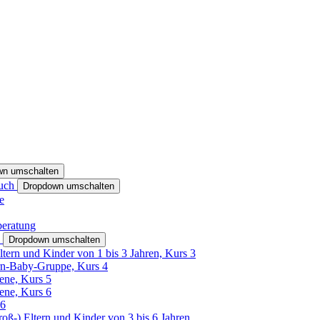
wn umschalten
ruch
Dropdown umschalten
e
beratung
h
Dropdown umschalten
ltern und Kinder von 1 bis 3 Jahren, Kurs 3
rn-Baby-Gruppe, Kurs 4
tene, Kurs 5
tene, Kurs 6
26
Groß-) Eltern und Kinder von 3 bis 6 Jahren