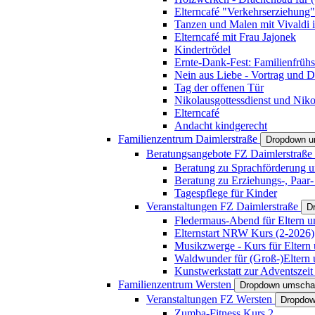
Elterncafé "Verkehrserziehung"
Tanzen und Malen mit Vivaldi in
Elterncafé mit Frau Jajonek
Kindertrödel
Ernte-Dank-Fest: Familienfrühs
Nein aus Liebe - Vortrag und D
Tag der offenen Tür
Nikolausgottessdienst und Niko
Elterncafé
Andacht kindgerecht
Familienzentrum Daimlerstraße
Dropdown u
Beratungsangebote FZ Daimlerstraße
Beratung zu Sprachförderung u
Beratung zu Erziehungs-, Paar
Tagespflege für Kinder
Veranstaltungen FZ Daimlerstraße
D
Fledermaus-Abend für Eltern u
Elternstart NRW Kurs (2-2026)
Musikzwerge - Kurs für Eltern 
Waldwunder für (Groß-)Eltern 
Kunstwerkstatt zur Adventszeit 
Familienzentrum Wersten
Dropdown umscha
Veranstaltungen FZ Wersten
Dropdow
Zumba-Fitness Kurs 2