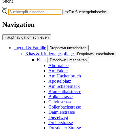
Suche
Zur Suchergebnisseite
Navigation
Hauptnavigation schließen
Jugend & Familie
Dropdown umschalten
Kitas & Kindertagespflege
Dropdown umschalten
Kitas
Dropdown umschalten
Ahornallee
Am Falder
Am Hackenbruch
Apostelplatz
Am Schabernack
Blumenthalstrasse
Bolkerstrasse
Calvinstrasse
Collenbachstrasse
Daimlerstrasse
Diezelweg
Dreherstrasse
Dresdener Strasse