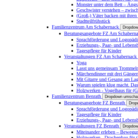
Monster unter dem Bett – Ängst
Geschwister verstehen – zwisc
(Groß-) Väter backen mit ihren
Stadtteilfrühstück
Familienzentrum Am Schabernack
Dropdow
Beratungsangebote FZ Am Schabern
Sprachförderung und Logopädi
Erziehungs-, Paar- und Lebens
Tagespflege für Kinder
Veranstaltungen FZ Am Schabernack
Yoga
Lasst uns gemeinsam Trommeln 
Märchendinner mit drei Gänge
Mit Gitarre und Gesang am Lage
Warum spielen klug macht. Das
Holzwerken - Vogelhaus für (Gr
Familienzentrum Benrath
Dropdown umschal
Beratungsangebote FZ Benrath
Drop
Sprachförderung und Logopädi
Tagespflege für Kinder
Erziehungs-, Paar- und Lebens
Veranstaltungen FZ Benrath
Dropdow
Miteinander erleben – Bewegung
Holzwerken - Drachenbau für (G