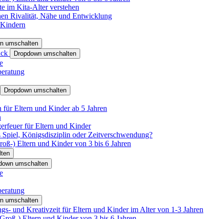
e im Kita-Alter verstehen
hen Rivalität, Nähe und Entwicklung
 Kindern
n umschalten
ack
Dropdown umschalten
e
beratung
Dropdown umschalten
für Eltern und Kinder ab 5 Jahren
n
rfeuer für Eltern und Kinder
 Spiel, Königsdisziplin oder Zeitverschwendung?
oß-) Eltern und Kinder von 3 bis 6 Jahren
ten
down umschalten
e
beratung
n umschalten
s- und Kreativzeit für Eltern und Kinder im Alter von 1-3 Jahren
roß-) Eltern und Kinder von 3 bis 6 Jahren