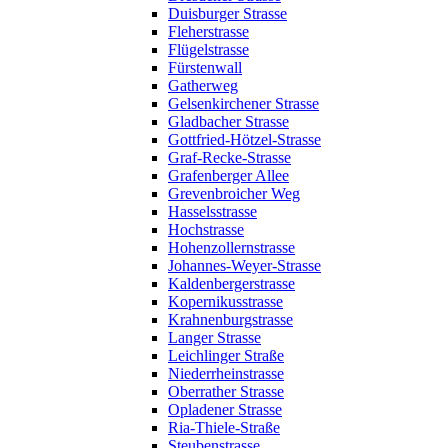
Duisburger Strasse
Fleherstrasse
Flügelstrasse
Fürstenwall
Gatherweg
Gelsenkirchener Strasse
Gladbacher Strasse
Gottfried-Hötzel-Strasse
Graf-Recke-Strasse
Grafenberger Allee
Grevenbroicher Weg
Hasselsstrasse
Hochstrasse
Hohenzollernstrasse
Johannes-Weyer-Strasse
Kaldenbergerstrasse
Kopernikusstrasse
Krahnenburgstrasse
Langer Strasse
Leichlinger Straße
Niederrheinstrasse
Oberrather Strasse
Opladener Strasse
Ria-Thiele-Straße
Steubenstrasse