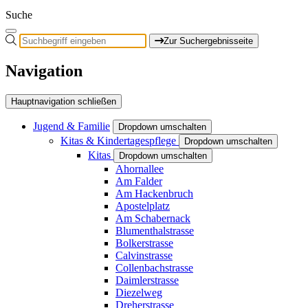
Suche
Zur Suchergebnisseite
Navigation
Hauptnavigation schließen
Jugend & Familie
Dropdown umschalten
Kitas & Kindertagespflege
Dropdown umschalten
Kitas
Dropdown umschalten
Ahornallee
Am Falder
Am Hackenbruch
Apostelplatz
Am Schabernack
Blumenthalstrasse
Bolkerstrasse
Calvinstrasse
Collenbachstrasse
Daimlerstrasse
Diezelweg
Dreherstrasse