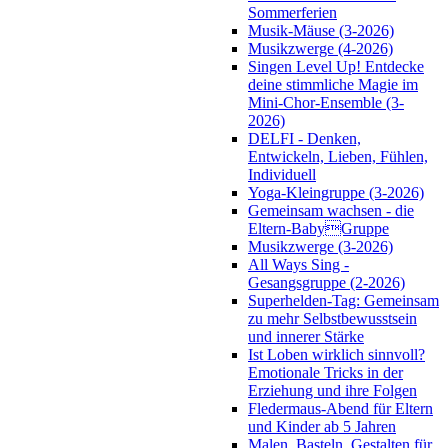
Sommerferien
Musik-Mäuse (3-2026)
Musikzwerge (4-2026)
Singen Level Up! Entdecke
deine stimmliche Magie im
Mini-Chor-Ensemble (3-
2026)
DELFI - Denken,
Entwickeln, Lieben, Fühlen,
Individuell
Yoga-Kleingruppe (3-2026)
Gemeinsam wachsen - die
Eltern-BabyGruppe
Musikzwerge (3-2026)
All Ways Sing -
Gesangsgruppe (2-2026)
Superhelden-Tag: Gemeinsam
zu mehr Selbstbewusstsein
und innerer Stärke
Ist Loben wirklich sinnvoll?
Emotionale Tricks in der
Erziehung und ihre Folgen
Fledermaus-Abend für Eltern
und Kinder ab 5 Jahren
Malen, Basteln, Gestalten für