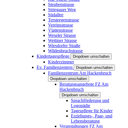
Steubenstrasse
Striegauer Weg
Südallee
Tersteegenstrasse
Vereinsstrasse
Vlattenstrasse
Weseler Strasse
Wettiner Strasse
Wiesdorfer Straße
Wildenbruchstrasse
Kindertagespflege
Dropdown umschalten
Kinderzimmer
Ev. Familienzentren
Dropdown umschalten
Familienzentrum Am Hackenbruch
Dropdown umschalten
Beratungsangebote FZ Am
Hackenbruch
Dropdown umschalten
Sprachförderung und
Logopädie
Tagespflege für Kinder
Erziehungs-, Paar- und
Lebensberatung
Veranstaltungen FZ Am