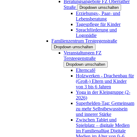
Beratungsangebote FZ Oberrather
Straße
Dropdown umschalten
Erziehungs-, Paar- und
Lebensberatung
Tagespflege für Kinder
Sprachförderung und
Logopädie
Familienzentrum Tersteegenstraße
Dropdown umschalten
Veranstaltungen FZ
Tersteegenstraße
Dropdown umschalten
Elterncafé
Holzwerken - Drachenbau für
(Groß-) Eltern und Kinder
von 3 bis 6 Jahren
Yoga in der Kleingruppe (2-
2026)
Superhelden-Tag: Gemeinsam
zu mehr Selbstbewusstsein
und innerer Stärke
Zwischen Tablet und
Spielplatz – digitale Medien
im Familienalltag Digitale
Medien im Alter von 0–6