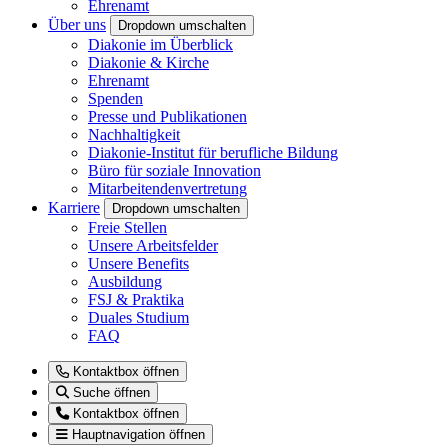
Ehrenamt
Über uns
Dropdown umschalten
Diakonie im Überblick
Diakonie & Kirche
Ehrenamt
Spenden
Presse und Publikationen
Nachhaltigkeit
Diakonie-Institut für berufliche Bildung
Büro für soziale Innovation
Mitarbeitendenvertretung
Karriere
Dropdown umschalten
Freie Stellen
Unsere Arbeitsfelder
Unsere Benefits
Ausbildung
FSJ & Praktika
Duales Studium
FAQ
Kontaktbox öffnen
Suche öffnen
Kontaktbox öffnen
Hauptnavigation öffnen