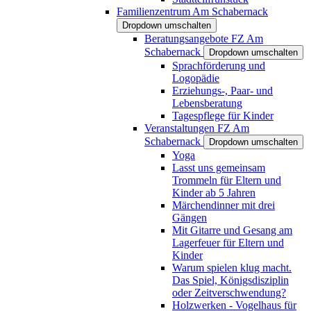
Familienzentrum Am Schabernack
Dropdown umschalten
Beratungsangebote FZ Am
Schabernack
Dropdown umschalten
Sprachförderung und
Logopädie
Erziehungs-, Paar- und
Lebensberatung
Tagespflege für Kinder
Veranstaltungen FZ Am
Schabernack
Dropdown umschalten
Yoga
Lasst uns gemeinsam
Trommeln für Eltern und
Kinder ab 5 Jahren
Märchendinner mit drei
Gängen
Mit Gitarre und Gesang am
Lagerfeuer für Eltern und
Kinder
Warum spielen klug macht.
Das Spiel, Königsdisziplin
oder Zeitverschwendung?
Holzwerken - Vogelhaus für