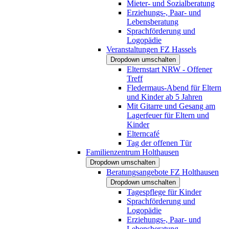
Mieter- und Sozialberatung
Erziehungs-, Paar- und
Lebensberatung
Sprachförderung und
Logopädie
Veranstaltungen FZ Hassels
Dropdown umschalten
Elternstart NRW - Offener
Treff
Fledermaus-Abend für Eltern
und Kinder ab 5 Jahren
Mit Gitarre und Gesang am
Lagerfeuer für Eltern und
Kinder
Elterncafé
Tag der offenen Tür
Familienzentrum Holthausen
Dropdown umschalten
Beratungsangebote FZ Holthausen
Dropdown umschalten
Tagespflege für Kinder
Sprachförderung und
Logopädie
Erziehungs-, Paar- und
Lebensberatung