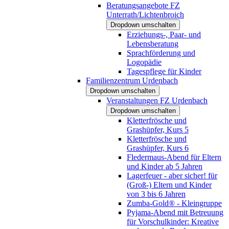
Beratungsangebote FZ
Unterrath/Lichtenbroich
Dropdown umschalten
Erziehungs-, Paar- und
Lebensberatung
Sprachförderung und
Logopädie
Tagespflege für Kinder
Familienzentrum Urdenbach
Dropdown umschalten
Veranstaltungen FZ Urdenbach
Dropdown umschalten
Kletterfrösche und
Grashüpfer, Kurs 5
Kletterfrösche und
Grashüpfer, Kurs 6
Fledermaus-Abend für Eltern
und Kinder ab 5 Jahren
Lagerfeuer - aber sicher! für
(Groß-) Eltern und Kinder
von 3 bis 6 Jahren
Zumba-Gold® - Kleingruppe
Pyjama-Abend mit Betreuung
für Vorschulkinder: Kreative