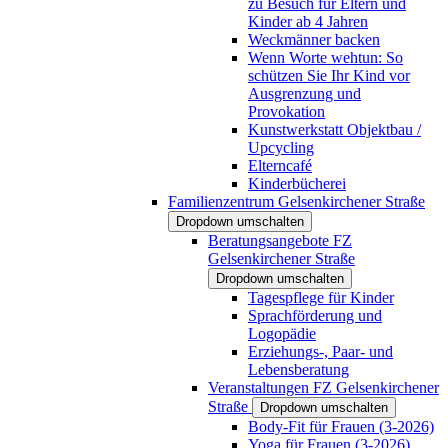
zu Besuch für Eltern und
Kinder ab 4 Jahren
Weckmänner backen
Wenn Worte wehtun: So
schützen Sie Ihr Kind vor
Ausgrenzung und
Provokation
Kunstwerkstatt Objektbau /
Upcycling
Elterncafé
Kinderbücherei
Familienzentrum Gelsenkirchener Straße
Dropdown umschalten
Beratungsangebote FZ
Gelsenkirchener Straße
Dropdown umschalten
Tagespflege für Kinder
Sprachförderung und
Logopädie
Erziehungs-, Paar- und
Lebensberatung
Veranstaltungen FZ Gelsenkirchener
Straße
Dropdown umschalten
Body-Fit für Frauen (3-2026)
Yoga für Frauen (3-2026)