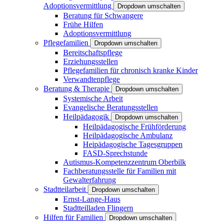
Adoptionsvermittlung
Dropdown umschalten
Beratung für Schwangere
Frühe Hilfen
Adoptionsvermittlung
Pflegefamilien
Dropdown umschalten
Bereitschaftspflege
Erziehungsstellen
Pflegefamilien für chronisch kranke Kinder
Verwandtenpflege
Beratung & Therapie
Dropdown umschalten
Systemische Arbeit
Evangelische Beratungsstellen
Heilpädagogik
Dropdown umschalten
Heilpädagogische Frühförderung
Heilpädagogische Ambulanz
Heipädagogische Tagesgruppen
FASD-Sprechstunde
Autismus-Kompetenzzentrum Oberbilk
Fachberatungsstelle für Familien mit
Gewalterfahrung
Stadtteilarbeit
Dropdown umschalten
Ernst-Lange-Haus
Stadtteilladen Flingern
Hilfen für Familien
Dropdown umschalten