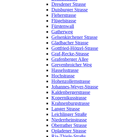
Dresdener Strasse
Duisburger Strasse
Fleherstrasse
Flügelstrasse
Fürstenwall
Gatherweg
Gelsenkirchener Strasse
Gladbacher Strasse
Gottfried-Hötzel-Strasse
Graf-Recke-Strasse
Grafenberger Allee
Grevenbroicher Weg
Hasselsstrasse
Hochstrasse
Hohenzollernstrasse
Johannes-Weyer-Strasse
Kaldenbergerstrasse
Kopernikusstrasse
Krahnenburgstrasse
Langer Strasse
Leichlinger Straße
Niederrheinstrasse
Oberrather Strasse
Opladener Strasse
Ria-Thiele-Straße