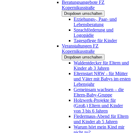
Beratungsangebote FZ
Kopernikusstraße
Dropdown umschalten
Erziehungs-, Paar- und
Lebensberatung
Sprachförderung und
Logopädie
Tagespflege für Kinder
Veranstaltungen FZ
Kopernikusstraße
Dropdown umschalten
Waldentdecker für Eltern und
Kinder ab 3 Jahren
Elternstart NRW - für Mütter
und Väter mit Babys im ersten
Lebensjahr
Gemeinsam wachsen – die
Eltern-Baby-Gruppe
Holzwerk-Projekte für
(Groß-) Eltern und Kinder
von 3 bis 6 Jahren
Fledermaus-Abend für Eltern
und Kinder ab 5 Jahren
Warum hört mein Kind mir
nicht zu?