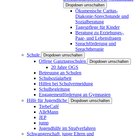
Dropdown umschalten
Ökumenische Caritas-
Diakonie-Sprechstunde und
Sozialberatung
Tagespflege für Kinder
Beratung zu Erziehungs-,
Paar- und Lebensfragen
Sprachförderung und
Sprachtherapie
Schule
Dropdown umschalten
Offene Ganztagsschulen
Dropdown umschalten
20 Jahre OGS
Betreuung an Schulen
Schulsozialarbeit
Hilfen bei Schulvermeidung
Schulbegleitung
Engagementförderung an Gymnasien
Hilfe für Jugendliche
Dropdown umschalten
TrebeCafé
AlleMann
JEP
jump
Jugendhilfe im Strafverfahren
Schwangerschaft, junge Eltern und