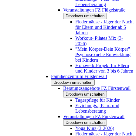
Lebensberatung
Veranstaltungen FZ Flügelstraße
Dropdown umschalten
Fledermäuse - Jäger der Nacht
für Eltern und Kinder ab 5
Jahren
Workout- Pilates Mix (3-
2026)
"Mein Körper-Dein Körper"
Psychosexuelle Entwicklung
bei Kindern
Holzwerk-Projekt für Eltern
und Kinder von 3 bis 6 Jahren
Familienzentrum Fürstenwall
Dropdown umschalten
Beratungsangebote FZ Fürstenwall
Dropdown umschalten
Tagespflege für Kinder
Erziehungs-, Paar- und
Lebensberatung
Veranstaltungen FZ Fürstenwall
Dropdown umschalten
Yoga-Kurs (3-2026)
Fledermäuse - Jäger der Nacht