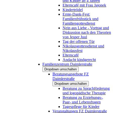
und Kinder ab 4 Jahren
Elterncafé mit Frau Jajonek
Kindertrödel
Ernte-Dank-Fest:
Familienfrühstück und
Familiengottesdienst
Nein aus Liebe - Vortrag und
Diskussion nach den Theorien
von Jesper Juul
Tag der offenen Tür
Nikolausgottessdienst und
Nikolausfest
Elterncafé
Andacht kindgerecht
Familienzentrum Daimlerstraße
Dropdown umschalten
Beratungsangebote FZ
Daimlerstraße
Dropdown umschalten
Beratung zu Sprachförderung
und logopädische Therapie
Beratung zu Erziehungs-,
Paar- und Lebensfragen
Tagespflege für Kinder
Veranstaltungen FZ Daimlerstraße