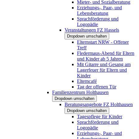
Mieter- und Sozialberatung
Erziehungs-, Paar- und
Lebensberatung
Sprachförderung und
Logopädie
Veranstaltungen FZ Hassels
Dropdown umschalten
Elternstart NRW - Offener
Treff
Fledermaus-Abend für Eltern
und Kinder ab 5 Jahren
Mit Gitarre und Gesang am
Lagerfeuer für Eltern und
Kinder
Elterncafé
Tag der offenen Tür
Familienzentrum Holthausen
Dropdown umschalten
Beratungsangebote FZ Holthausen
Dropdown umschalten
Tagespflege für Kinder
Sprachförderung und
Logopädie
Erziehungs-, Paar- und
Lebensberatung