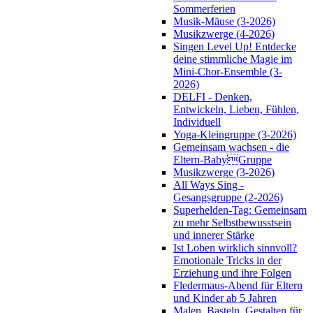
Sommerferien
Musik-Mäuse (3-2026)
Musikzwerge (4-2026)
Singen Level Up! Entdecke
deine stimmliche Magie im
Mini-Chor-Ensemble (3-
2026)
DELFI - Denken,
Entwickeln, Lieben, Fühlen,
Individuell
Yoga-Kleingruppe (3-2026)
Gemeinsam wachsen - die
Eltern-BabyGruppe
Musikzwerge (3-2026)
All Ways Sing -
Gesangsgruppe (2-2026)
Superhelden-Tag: Gemeinsam
zu mehr Selbstbewusstsein
und innerer Stärke
Ist Loben wirklich sinnvoll?
Emotionale Tricks in der
Erziehung und ihre Folgen
Fledermaus-Abend für Eltern
und Kinder ab 5 Jahren
Malen, Basteln, Gestalten für