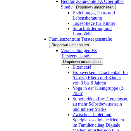
Beratungsangebote FZ Oberrather
Straße
Dropdown umschalten
Erziehungs-, Paar- und
Lebensberatung
Tagespflege für Kinder
Sprachförderung und
Logopädie
Familienzentrum Tersteegenstraße
Dropdown umschalten
Veranstaltungen FZ
Tersteegenstraße
Dropdown umschalten
Elterncafé
Holzwerken - Drachenbau für
(Groß-) Eltern und Kinder
von 3 bis 6 Jahren
Yoga in der Kleingruppe (2-
2026)
Superhelden-Tag: Gemeinsam
zu mehr Selbstbewusstsein
und innerer Stärke
Zwischen Tablet und
Spielplatz – digitale Medien
im Familienalltag Digitale
Medien im Alter von 0–6