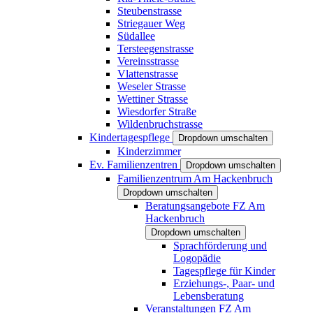
Steubenstrasse
Striegauer Weg
Südallee
Tersteegenstrasse
Vereinsstrasse
Vlattenstrasse
Weseler Strasse
Wettiner Strasse
Wiesdorfer Straße
Wildenbruchstrasse
Kindertagespflege
Dropdown umschalten
Kinderzimmer
Ev. Familienzentren
Dropdown umschalten
Familienzentrum Am Hackenbruch
Dropdown umschalten
Beratungsangebote FZ Am
Hackenbruch
Dropdown umschalten
Sprachförderung und
Logopädie
Tagespflege für Kinder
Erziehungs-, Paar- und
Lebensberatung
Veranstaltungen FZ Am