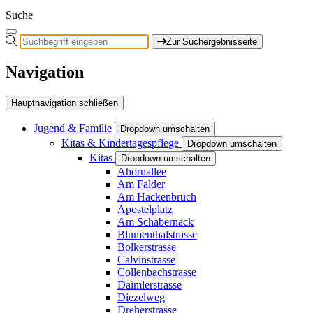
Suche
Zur Suchergebnisseite
Navigation
Hauptnavigation schließen
Jugend & Familie
Dropdown umschalten
Kitas & Kindertagespflege
Dropdown umschalten
Kitas
Dropdown umschalten
Ahornallee
Am Falder
Am Hackenbruch
Apostelplatz
Am Schabernack
Blumenthalstrasse
Bolkerstrasse
Calvinstrasse
Collenbachstrasse
Daimlerstrasse
Diezelweg
Dreherstrasse