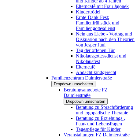
und Kinder ab 4 Jahren
Elterncafé mit Frau Jajonek
Kindertrödel
Ernte-Dank-Fest:
Familienfrühstück und
Familiengottesdienst
Nein aus Liebe - Vortrag und
Diskussion nach den Theorien
von Jesper Juul
Tag der offenen Tür
Nikolausgottessdienst und
Nikolausfest
Elterncafé
Andacht kindgerecht
Familienzentrum Daimlerstraße
Dropdown umschalten
Beratungsangebote FZ
Daimlerstraße
Dropdown umschalten
Beratung zu Sprachförderung
und logopädische Therapie
Beratung zu Erziehungs-,
Paar- und Lebensfragen
Tagespflege für Kinder
Veranstaltungen FZ Daimlerstraße