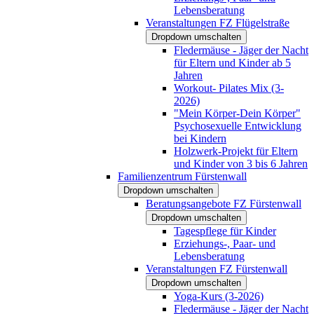
Lebensberatung
Veranstaltungen FZ Flügelstraße
Dropdown umschalten
Fledermäuse - Jäger der Nacht
für Eltern und Kinder ab 5
Jahren
Workout- Pilates Mix (3-
2026)
"Mein Körper-Dein Körper"
Psychosexuelle Entwicklung
bei Kindern
Holzwerk-Projekt für Eltern
und Kinder von 3 bis 6 Jahren
Familienzentrum Fürstenwall
Dropdown umschalten
Beratungsangebote FZ Fürstenwall
Dropdown umschalten
Tagespflege für Kinder
Erziehungs-, Paar- und
Lebensberatung
Veranstaltungen FZ Fürstenwall
Dropdown umschalten
Yoga-Kurs (3-2026)
Fledermäuse - Jäger der Nacht