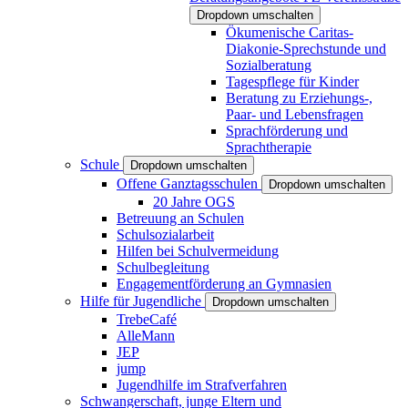
Dropdown umschalten
Ökumenische Caritas-
Diakonie-Sprechstunde und
Sozialberatung
Tagespflege für Kinder
Beratung zu Erziehungs-,
Paar- und Lebensfragen
Sprachförderung und
Sprachtherapie
Schule
Dropdown umschalten
Offene Ganztagsschulen
Dropdown umschalten
20 Jahre OGS
Betreuung an Schulen
Schulsozialarbeit
Hilfen bei Schulvermeidung
Schulbegleitung
Engagementförderung an Gymnasien
Hilfe für Jugendliche
Dropdown umschalten
TrebeCafé
AlleMann
JEP
jump
Jugendhilfe im Strafverfahren
Schwangerschaft, junge Eltern und