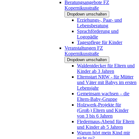
Beratungsangebote FZ
Kopernikusstraße
Dropdown umschalten
Erziehungs-, Paar- und
Lebensberatung
Sprachförderung und
Logopädie
Tagespflege für Kinder
Veranstaltungen FZ
Kopernikusstraße
Dropdown umschalten
Waldentdecker für Eltern und
Kinder ab 3 Jahren
Elternstart NRW - für Mütter
und Väter mit Babys im ersten
Lebensjahr
Gemeinsam wachsen – die
Eltern-Baby-Gruppe
Holzwerk-Projekte für
(Groß-) Eltern und Kinder
von 3 bis 6 Jahren
Fledermaus-Abend für Eltern
und Kinder ab 5 Jahren
Warum hört mein Kind mir
nicht zu?