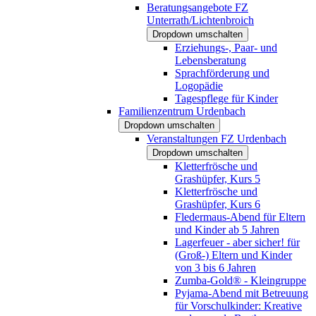
Beratungsangebote FZ
Unterrath/Lichtenbroich
Dropdown umschalten
Erziehungs-, Paar- und
Lebensberatung
Sprachförderung und
Logopädie
Tagespflege für Kinder
Familienzentrum Urdenbach
Dropdown umschalten
Veranstaltungen FZ Urdenbach
Dropdown umschalten
Kletterfrösche und
Grashüpfer, Kurs 5
Kletterfrösche und
Grashüpfer, Kurs 6
Fledermaus-Abend für Eltern
und Kinder ab 5 Jahren
Lagerfeuer - aber sicher! für
(Groß-) Eltern und Kinder
von 3 bis 6 Jahren
Zumba-Gold® - Kleingruppe
Pyjama-Abend mit Betreuung
für Vorschulkinder: Kreative