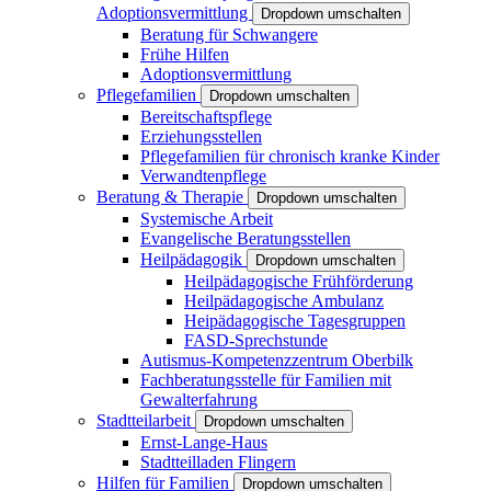
Adoptionsvermittlung
Dropdown umschalten
Beratung für Schwangere
Frühe Hilfen
Adoptionsvermittlung
Pflegefamilien
Dropdown umschalten
Bereitschaftspflege
Erziehungsstellen
Pflegefamilien für chronisch kranke Kinder
Verwandtenpflege
Beratung & Therapie
Dropdown umschalten
Systemische Arbeit
Evangelische Beratungsstellen
Heilpädagogik
Dropdown umschalten
Heilpädagogische Frühförderung
Heilpädagogische Ambulanz
Heipädagogische Tagesgruppen
FASD-Sprechstunde
Autismus-Kompetenzzentrum Oberbilk
Fachberatungsstelle für Familien mit
Gewalterfahrung
Stadtteilarbeit
Dropdown umschalten
Ernst-Lange-Haus
Stadtteilladen Flingern
Hilfen für Familien
Dropdown umschalten