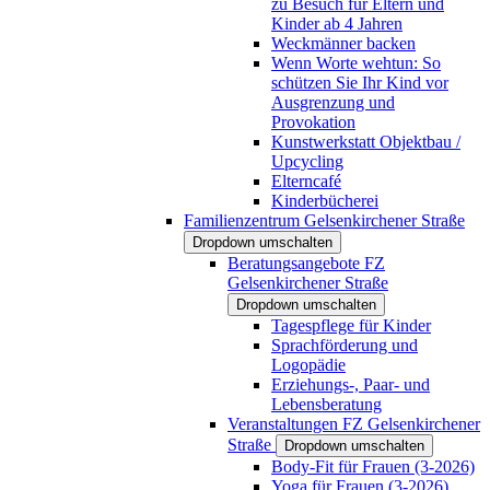
zu Besuch für Eltern und
Kinder ab 4 Jahren
Weckmänner backen
Wenn Worte wehtun: So
schützen Sie Ihr Kind vor
Ausgrenzung und
Provokation
Kunstwerkstatt Objektbau /
Upcycling
Elterncafé
Kinderbücherei
Familienzentrum Gelsenkirchener Straße
Dropdown umschalten
Beratungsangebote FZ
Gelsenkirchener Straße
Dropdown umschalten
Tagespflege für Kinder
Sprachförderung und
Logopädie
Erziehungs-, Paar- und
Lebensberatung
Veranstaltungen FZ Gelsenkirchener
Straße
Dropdown umschalten
Body-Fit für Frauen (3-2026)
Yoga für Frauen (3-2026)