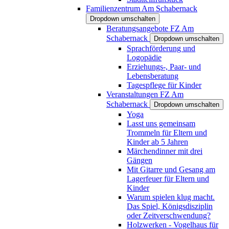
Familienzentrum Am Schabernack
Dropdown umschalten
Beratungsangebote FZ Am
Schabernack
Dropdown umschalten
Sprachförderung und
Logopädie
Erziehungs-, Paar- und
Lebensberatung
Tagespflege für Kinder
Veranstaltungen FZ Am
Schabernack
Dropdown umschalten
Yoga
Lasst uns gemeinsam
Trommeln für Eltern und
Kinder ab 5 Jahren
Märchendinner mit drei
Gängen
Mit Gitarre und Gesang am
Lagerfeuer für Eltern und
Kinder
Warum spielen klug macht.
Das Spiel, Königsdisziplin
oder Zeitverschwendung?
Holzwerken - Vogelhaus für