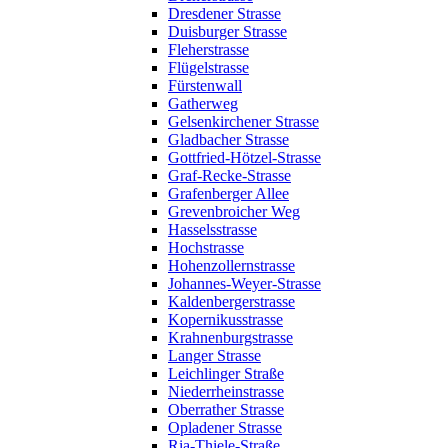
Dresdener Strasse
Duisburger Strasse
Fleherstrasse
Flügelstrasse
Fürstenwall
Gatherweg
Gelsenkirchener Strasse
Gladbacher Strasse
Gottfried-Hötzel-Strasse
Graf-Recke-Strasse
Grafenberger Allee
Grevenbroicher Weg
Hasselsstrasse
Hochstrasse
Hohenzollernstrasse
Johannes-Weyer-Strasse
Kaldenbergerstrasse
Kopernikusstrasse
Krahnenburgstrasse
Langer Strasse
Leichlinger Straße
Niederrheinstrasse
Oberrather Strasse
Opladener Strasse
Ria-Thiele-Straße