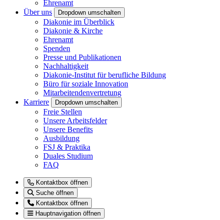
Ehrenamt
Über uns
Dropdown umschalten
Diakonie im Überblick
Diakonie & Kirche
Ehrenamt
Spenden
Presse und Publikationen
Nachhaltigkeit
Diakonie-Institut für berufliche Bildung
Büro für soziale Innovation
Mitarbeitendenvertretung
Karriere
Dropdown umschalten
Freie Stellen
Unsere Arbeitsfelder
Unsere Benefits
Ausbildung
FSJ & Praktika
Duales Studium
FAQ
Kontaktbox öffnen
Suche öffnen
Kontaktbox öffnen
Hauptnavigation öffnen