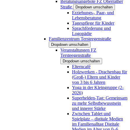
Beratungsangebote FZ Oberrather
Straße
Dropdown umschalten
Erziehungs-, Paar- und
Lebensberatung
Tagespflege für Kinder
Sprachförderung und
Logopädie
Familienzentrum Tersteegenstraße
Dropdown umschalten
Veranstaltungen FZ
Tersteegenstraße
Dropdown umschalten
Elterncafé
Holzwerken - Drachenbau für
(Groß-) Eltern und Kinder
von 3 bis 6 Jahren
Yoga in der Kleingruppe (2-
2026)
Superhelden-Tag: Gemeinsam
zu mehr Selbstbewusstsein
und innerer Stärke
Zwischen Tablet und
Spielplatz – digitale Medien
im Familienalltag Digitale
Medien im Alter von 0–6