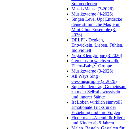
Sommerferien
Musik-Mäuse (3-2026)
Musikzwerge (4-2026)
Singen Level Up! Entdecke
deine stimmliche Magie im
Mini-Chor-Ensemble (3-
2026)
DELFI - Denken,
Entwickeln, Lieben, Fühlen,
Individuell
Yoga-Kleingruppe (3-2026)
Gemeinsam wachsen - die
Eltern-BabyGruppe
Musikzwerge (3-2026)
All Ways Sing -
Gesangsgruppe (2-2026)
Superhelden-Tag: Gemeinsam
zu mehr Selbstbewusstsein
und innerer Stärke
Ist Loben wirklich sinnvoll?
Emotionale Tricks in der
Erziehung und ihre Folgen
Fledermaus-Abend für Eltern
und Kinder ab 5 Jahren
Malen, Basteln, Gestalten für