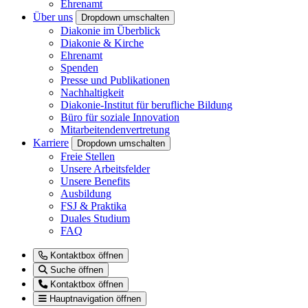
Ehrenamt
Über uns
Dropdown umschalten
Diakonie im Überblick
Diakonie & Kirche
Ehrenamt
Spenden
Presse und Publikationen
Nachhaltigkeit
Diakonie-Institut für berufliche Bildung
Büro für soziale Innovation
Mitarbeitendenvertretung
Karriere
Dropdown umschalten
Freie Stellen
Unsere Arbeitsfelder
Unsere Benefits
Ausbildung
FSJ & Praktika
Duales Studium
FAQ
Kontaktbox öffnen
Suche öffnen
Kontaktbox öffnen
Hauptnavigation öffnen