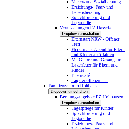
Mieter- und Sozialberatung
Erziehungs-, Paar- und
Lebensberatung
Sprachförderung und
Logopädie
Veranstaltungen FZ Hassels
Dropdown umschalten
Elternstart NRW - Offener
Treff
Fledermaus-Abend für Eltern
und Kinder ab 5 Jahren
Mit Gitarre und Gesang am
Lagerfeuer für Eltern und
Kinder
Elterncafé
Tag der offenen Tür
Familienzentrum Holthausen
Dropdown umschalten
Beratungsangebote FZ Holthausen
Dropdown umschalten
Tagespflege für Kinder
Sprachförderung und
Logopädie
Erziehungs-, Paar- und
Lebensberatung