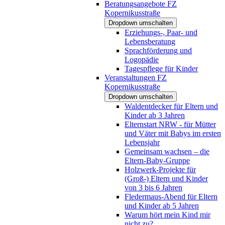
Beratungsangebote FZ
Kopernikusstraße
Dropdown umschalten
Erziehungs-, Paar- und
Lebensberatung
Sprachförderung und
Logopädie
Tagespflege für Kinder
Veranstaltungen FZ
Kopernikusstraße
Dropdown umschalten
Waldentdecker für Eltern und
Kinder ab 3 Jahren
Elternstart NRW - für Mütter
und Väter mit Babys im ersten
Lebensjahr
Gemeinsam wachsen – die
Eltern-Baby-Gruppe
Holzwerk-Projekte für
(Groß-) Eltern und Kinder
von 3 bis 6 Jahren
Fledermaus-Abend für Eltern
und Kinder ab 5 Jahren
Warum hört mein Kind mir
nicht zu?