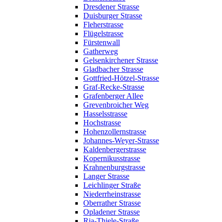
Dresdener Strasse
Duisburger Strasse
Fleherstrasse
Flügelstrasse
Fürstenwall
Gatherweg
Gelsenkirchener Strasse
Gladbacher Strasse
Gottfried-Hötzel-Strasse
Graf-Recke-Strasse
Grafenberger Allee
Grevenbroicher Weg
Hasselsstrasse
Hochstrasse
Hohenzollernstrasse
Johannes-Weyer-Strasse
Kaldenbergerstrasse
Kopernikusstrasse
Krahnenburgstrasse
Langer Strasse
Leichlinger Straße
Niederrheinstrasse
Oberrather Strasse
Opladener Strasse
Ria-Thiele-Straße