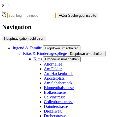
Suche
Zur Suchergebnisseite
Navigation
Hauptnavigation schließen
Jugend & Familie
Dropdown umschalten
Kitas & Kindertagespflege
Dropdown umschalten
Kitas
Dropdown umschalten
Ahornallee
Am Falder
Am Hackenbruch
Apostelplatz
Am Schabernack
Blumenthalstrasse
Bolkerstrasse
Calvinstrasse
Collenbachstrasse
Daimlerstrasse
Diezelweg
Dreherstrasse