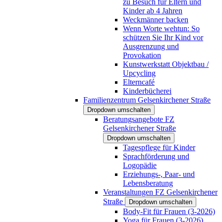
zu Besuch für Eltern und
Kinder ab 4 Jahren
Weckmänner backen
Wenn Worte wehtun: So
schützen Sie Ihr Kind vor
Ausgrenzung und
Provokation
Kunstwerkstatt Objektbau /
Upcycling
Elterncafé
Kinderbücherei
Familienzentrum Gelsenkirchener Straße
Dropdown umschalten
Beratungsangebote FZ
Gelsenkirchener Straße
Dropdown umschalten
Tagespflege für Kinder
Sprachförderung und
Logopädie
Erziehungs-, Paar- und
Lebensberatung
Veranstaltungen FZ Gelsenkirchener
Straße
Dropdown umschalten
Body-Fit für Frauen (3-2026)
Yoga für Frauen (3-2026)