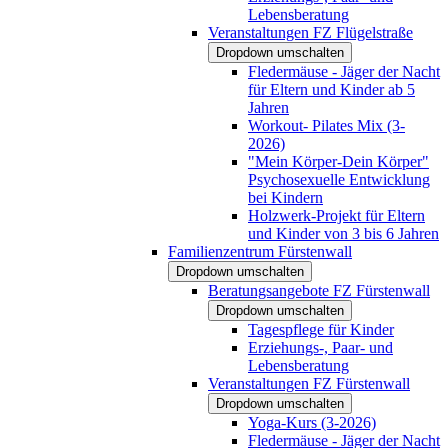
Lebensberatung
Veranstaltungen FZ Flügelstraße
Dropdown umschalten
Fledermäuse - Jäger der Nacht
für Eltern und Kinder ab 5
Jahren
Workout- Pilates Mix (3-
2026)
"Mein Körper-Dein Körper"
Psychosexuelle Entwicklung
bei Kindern
Holzwerk-Projekt für Eltern
und Kinder von 3 bis 6 Jahren
Familienzentrum Fürstenwall
Dropdown umschalten
Beratungsangebote FZ Fürstenwall
Dropdown umschalten
Tagespflege für Kinder
Erziehungs-, Paar- und
Lebensberatung
Veranstaltungen FZ Fürstenwall
Dropdown umschalten
Yoga-Kurs (3-2026)
Fledermäuse - Jäger der Nacht