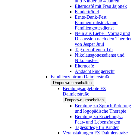
und Kinder ab 4 Jahren
Elterncafé mit Frau Jajonek
Kindertrödel
Ernte-Dank-Fest:
Familienfrühstück und
Familiengottesdienst
Nein aus Liebe - Vortrag und
Diskussion nach den Theorien
von Jesper Juul
Tag der offenen Tür
Nikolausgottessdienst und
Nikolausfest
Elterncafé
Andacht kindgerecht
Familienzentrum Daimlerstraße
Dropdown umschalten
Beratungsangebote FZ
Daimlerstraße
Dropdown umschalten
Beratung zu Sprachförderung
und logopädische Therapie
Beratung zu Erziehungs-,
Paar- und Lebensfragen
Tagespflege für Kinder
Veranstaltungen FZ Daimlerstraße