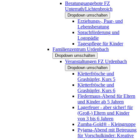
Beratungsangebote FZ
Unterrath/Lichtenbroich
Dropdown umschalten
Erziehungs-, Paar- und
Lebensberatung
Sprachförderung und
Logopädie
Tagespflege für Kinder
Familienzentrum Urdenbach
Dropdown umschalten
Veranstaltungen FZ Urdenbach
Dropdown umschalten
Kletterfrösche und
Grashüpfer, Kurs 5
Kletterfrösche und
Grashüpfer, Kurs 6
Fledermaus-Abend für Eltern
und Kinder ab 5 Jahren
Lagerfeuer - aber sicher! für
(Groß-) Eltern und Kinder
von 3 bis 6 Jahren
Zumba-Gold® - Kleingruppe
Pyjama-Abend mit Betreuung
für Vorschulkinder: Kreative