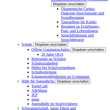
Dropdown umschalten
Ökumenische Caritas-
Diakonie-Sprechstunde und
Sozialberatung
Tagespflege für Kinder
Beratung zu Erziehungs-,
Paar- und Lebensfragen
Sprachförderung und
Sprachtherapie
Schule
Dropdown umschalten
Offene Ganztagsschulen
Dropdown umschalten
20 Jahre OGS
Betreuung an Schulen
Schulsozialarbeit
Hilfen bei Schulvermeidung
Schulbegleitung
Engagementförderung an Gymnasien
Hilfe für Jugendliche
Dropdown umschalten
TrebeCafé
AlleMann
JEP
jump
Jugendhilfe im Strafverfahren
Schwangerschaft, junge Eltern und