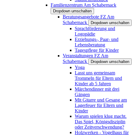
Familienzentrum Am Schabernack
Dropdown umschalten
Beratungsangebote FZ Am
Schabernack
Dropdown umschalten
Sprachförderung und
Logopädie
Erziehungs-, Paar- und
Lebensberatung
Tagespflege für Kinder
Veranstaltungen FZ Am
Schabernack
Dropdown umschalten
Yoga
Lasst uns gemeinsam
Trommeln für Eltern und
Kinder ab 5 Jahren
Märchendinner mit drei
Gängen
Mit Gitarre und Gesang am
Lagerfeuer für Eltern und
Kinder
Warum spielen klug macht.
Das Spiel, Königsdisziplin
oder Zeitverschwendung?
Holzwerken - Vogelhaus für