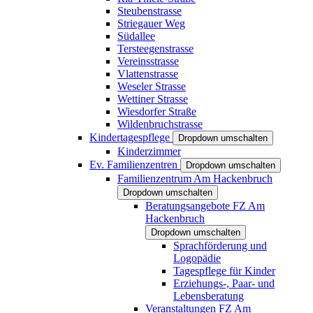
Steubenstrasse
Striegauer Weg
Südallee
Tersteegenstrasse
Vereinsstrasse
Vlattenstrasse
Weseler Strasse
Wettiner Strasse
Wiesdorfer Straße
Wildenbruchstrasse
Kindertagespflege
Dropdown umschalten
Kinderzimmer
Ev. Familienzentren
Dropdown umschalten
Familienzentrum Am Hackenbruch
Dropdown umschalten
Beratungsangebote FZ Am
Hackenbruch
Dropdown umschalten
Sprachförderung und
Logopädie
Tagespflege für Kinder
Erziehungs-, Paar- und
Lebensberatung
Veranstaltungen FZ Am