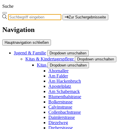
Suche
Zur Suchergebnisseite
Navigation
Hauptnavigation schließen
Jugend & Familie
Dropdown umschalten
Kitas & Kindertagespflege
Dropdown umschalten
Kitas
Dropdown umschalten
Ahornallee
Am Falder
Am Hackenbruch
Apostelplatz
Am Schabernack
Blumenthalstrasse
Bolkerstrasse
Calvinstrasse
Collenbachstrasse
Daimlerstrasse
Diezelweg
Dreherstrasse