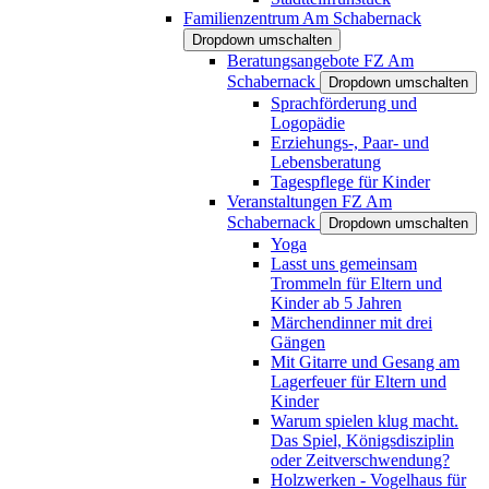
Familienzentrum Am Schabernack
Dropdown umschalten
Beratungsangebote FZ Am
Schabernack
Dropdown umschalten
Sprachförderung und
Logopädie
Erziehungs-, Paar- und
Lebensberatung
Tagespflege für Kinder
Veranstaltungen FZ Am
Schabernack
Dropdown umschalten
Yoga
Lasst uns gemeinsam
Trommeln für Eltern und
Kinder ab 5 Jahren
Märchendinner mit drei
Gängen
Mit Gitarre und Gesang am
Lagerfeuer für Eltern und
Kinder
Warum spielen klug macht.
Das Spiel, Königsdisziplin
oder Zeitverschwendung?
Holzwerken - Vogelhaus für