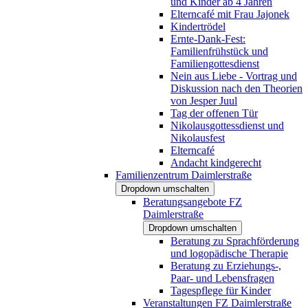
und Kinder ab 4 Jahren
Elterncafé mit Frau Jajonek
Kindertrödel
Ernte-Dank-Fest:
Familienfrühstück und
Familiengottesdienst
Nein aus Liebe - Vortrag und
Diskussion nach den Theorien
von Jesper Juul
Tag der offenen Tür
Nikolausgottessdienst und
Nikolausfest
Elterncafé
Andacht kindgerecht
Familienzentrum Daimlerstraße
Dropdown umschalten
Beratungsangebote FZ
Daimlerstraße
Dropdown umschalten
Beratung zu Sprachförderung
und logopädische Therapie
Beratung zu Erziehungs-,
Paar- und Lebensfragen
Tagespflege für Kinder
Veranstaltungen FZ Daimlerstraße