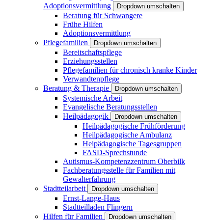
Adoptionsvermittlung
Dropdown umschalten
Beratung für Schwangere
Frühe Hilfen
Adoptionsvermittlung
Pflegefamilien
Dropdown umschalten
Bereitschaftspflege
Erziehungsstellen
Pflegefamilien für chronisch kranke Kinder
Verwandtenpflege
Beratung & Therapie
Dropdown umschalten
Systemische Arbeit
Evangelische Beratungsstellen
Heilpädagogik
Dropdown umschalten
Heilpädagogische Frühförderung
Heilpädagogische Ambulanz
Heipädagogische Tagesgruppen
FASD-Sprechstunde
Autismus-Kompetenzzentrum Oberbilk
Fachberatungsstelle für Familien mit
Gewalterfahrung
Stadtteilarbeit
Dropdown umschalten
Ernst-Lange-Haus
Stadtteilladen Flingern
Hilfen für Familien
Dropdown umschalten