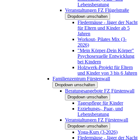
Lebensberatung
Veranstaltungen FZ Flügelstraße
Dropdown umschalten
Fledermäuse - Jäger der Nacht
für Eltern und Kinder ab 5
Jahren
Workout- Pilates Mix (3-
2026)
"Mein Körper-Dein Körper"
Psychosexuelle Entwicklung
bei Kindern
Holzwerk-Projekt für Eltern
und Kinder von 3 bis 6 Jahren
Familienzentrum Fürstenwall
Dropdown umschalten
Beratungsangebote FZ Fürstenwall
Dropdown umschalten
Tagespflege für Kinder
Erziehungs-, Paar- und
Lebensberatung
Veranstaltungen FZ Fürstenwall
Dropdown umschalten
Yoga-Kurs (3-2026)
Fledermäuse - Jäger der Nacht