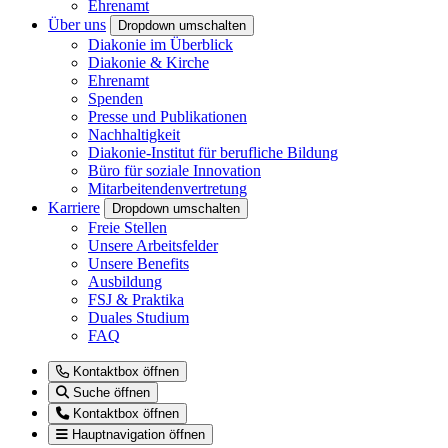
Ehrenamt
Über uns
Dropdown umschalten
Diakonie im Überblick
Diakonie & Kirche
Ehrenamt
Spenden
Presse und Publikationen
Nachhaltigkeit
Diakonie-Institut für berufliche Bildung
Büro für soziale Innovation
Mitarbeitendenvertretung
Karriere
Dropdown umschalten
Freie Stellen
Unsere Arbeitsfelder
Unsere Benefits
Ausbildung
FSJ & Praktika
Duales Studium
FAQ
Kontaktbox öffnen
Suche öffnen
Kontaktbox öffnen
Hauptnavigation öffnen