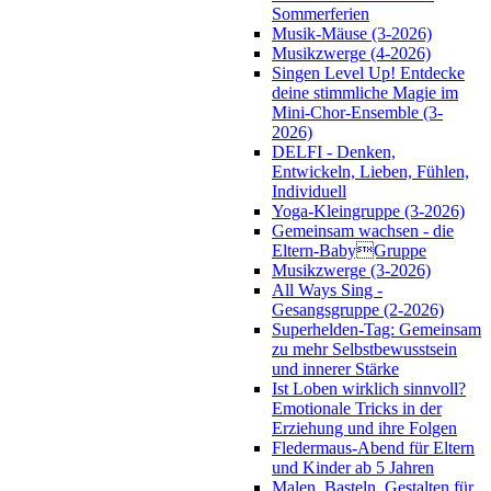
Sommerferien
Musik-Mäuse (3-2026)
Musikzwerge (4-2026)
Singen Level Up! Entdecke
deine stimmliche Magie im
Mini-Chor-Ensemble (3-
2026)
DELFI - Denken,
Entwickeln, Lieben, Fühlen,
Individuell
Yoga-Kleingruppe (3-2026)
Gemeinsam wachsen - die
Eltern-BabyGruppe
Musikzwerge (3-2026)
All Ways Sing -
Gesangsgruppe (2-2026)
Superhelden-Tag: Gemeinsam
zu mehr Selbstbewusstsein
und innerer Stärke
Ist Loben wirklich sinnvoll?
Emotionale Tricks in der
Erziehung und ihre Folgen
Fledermaus-Abend für Eltern
und Kinder ab 5 Jahren
Malen, Basteln, Gestalten für