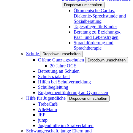
Dropdown umschalten
Ökumenische Caritas-
Diakonie-Sprechstunde und
Sozialberatung
Tagespflege für Kinder
Beratung zu Erziehungs-,
Paar- und Lebensfragen
Sprachförderung und
Sprachtherapie
Schule
Dropdown umschalten
Offene Ganztagsschulen
Dropdown umschalten
20 Jahre OGS
Betreuung an Schulen
Schulsozialarbeit
Hilfen bei Schulvermeidung
Schulbegleitung
Engagementförderung an Gymnasien
Hilfe für Jugendliche
Dropdown umschalten
TrebeCafé
AlleMann
JEP
jump
Jugendhilfe im Strafverfahren
Schwangerschaft, junge Eltern und