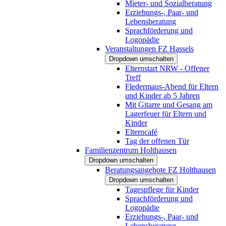
Mieter- und Sozialberatung
Erziehungs-, Paar- und
Lebensberatung
Sprachförderung und
Logopädie
Veranstaltungen FZ Hassels
Dropdown umschalten
Elternstart NRW - Offener
Treff
Fledermaus-Abend für Eltern
und Kinder ab 5 Jahren
Mit Gitarre und Gesang am
Lagerfeuer für Eltern und
Kinder
Elterncafé
Tag der offenen Tür
Familienzentrum Holthausen
Dropdown umschalten
Beratungsangebote FZ Holthausen
Dropdown umschalten
Tagespflege für Kinder
Sprachförderung und
Logopädie
Erziehungs-, Paar- und
Lebensberatung