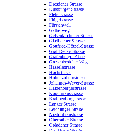
Dresdener Strasse
Duisburger Strasse
Fleherstrasse
Flügelstrasse
Fürstenwall
Gatherweg
Gelsenkirchener Strasse
Gladbacher Strasse
Gottfried-Hötzel-Strasse
Graf-Recke-Strasse
Grafenberger Allee
Grevenbroicher Weg
Hasselsstrasse
Hochstrasse
Hohenzollernstrasse
Johannes-Weyer-Strasse
Kaldenbergerstrasse
Kopernikusstrasse
Krahnenburgstrasse
Langer Strasse
Leichlinger Straße
Niederrheinstrasse
Oberrather Strasse
Opladener Strasse
Ria-Thiele-Straße