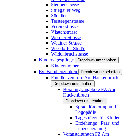
Steubenstrasse
Striegauer Weg
Südallee
Tersteegenstrasse
Vereinsstrasse
Vlattenstrasse
Weseler Strasse
Wettiner Strasse
Wiesdorfer Straße
Wildenbruchstrasse
Kindertagespflege
Dropdown umschalten
Kinderzimmer
Ev. Familienzentren
Dropdown umschalten
Familienzentrum Am Hackenbruch
Dropdown umschalten
Beratungsangebote FZ Am
Hackenbruch
Dropdown umschalten
Sprachförderung und
Logopädie
Tagespflege für Kinder
Erziehungs-, Paar- und
Lebensberatung
Veranstaltungen FZ Am