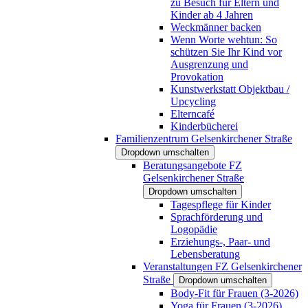
zu Besuch für Eltern und
Kinder ab 4 Jahren
Weckmänner backen
Wenn Worte wehtun: So
schützen Sie Ihr Kind vor
Ausgrenzung und
Provokation
Kunstwerkstatt Objektbau /
Upcycling
Elterncafé
Kinderbücherei
Familienzentrum Gelsenkirchener Straße
Dropdown umschalten
Beratungsangebote FZ
Gelsenkirchener Straße
Dropdown umschalten
Tagespflege für Kinder
Sprachförderung und
Logopädie
Erziehungs-, Paar- und
Lebensberatung
Veranstaltungen FZ Gelsenkirchener
Straße
Dropdown umschalten
Body-Fit für Frauen (3-2026)
Yoga für Frauen (3-2026)