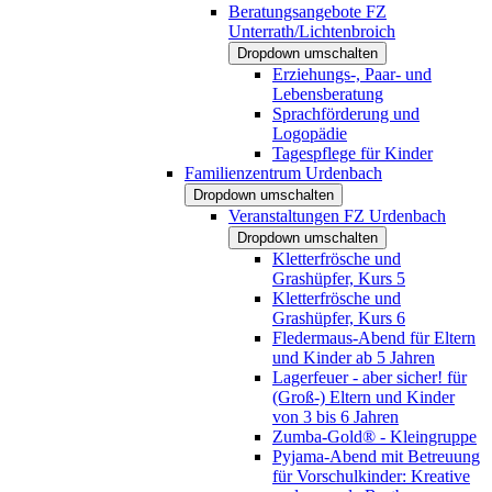
Beratungsangebote FZ
Unterrath/Lichtenbroich
Dropdown umschalten
Erziehungs-, Paar- und
Lebensberatung
Sprachförderung und
Logopädie
Tagespflege für Kinder
Familienzentrum Urdenbach
Dropdown umschalten
Veranstaltungen FZ Urdenbach
Dropdown umschalten
Kletterfrösche und
Grashüpfer, Kurs 5
Kletterfrösche und
Grashüpfer, Kurs 6
Fledermaus-Abend für Eltern
und Kinder ab 5 Jahren
Lagerfeuer - aber sicher! für
(Groß-) Eltern und Kinder
von 3 bis 6 Jahren
Zumba-Gold® - Kleingruppe
Pyjama-Abend mit Betreuung
für Vorschulkinder: Kreative