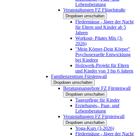
Lebensberatung
Veranstaltungen FZ Flügelstraße
Dropdown umschalten
Fledermäuse - Jäger der Nacht
für Eltern und Kinder ab 5
Jahren
Workout- Pilates Mix (3-
2026)
"Mein Körper-Dein Körper"
Psychosexuelle Entwicklung
bei Kindern
Holzwerk-Projekt für Eltern
und Kinder von 3 bis 6 Jahren
Familienzentrum Fürstenwall
Dropdown umschalten
Beratungsangebote FZ Fürstenwall
Dropdown umschalten
Tagespflege für Kinder
Erziehungs-, Paar- und
Lebensberatung
Veranstaltungen FZ Fürstenwall
Dropdown umschalten
Yoga-Kurs (3-2026)
Fledermäuse - Jäger der Nacht