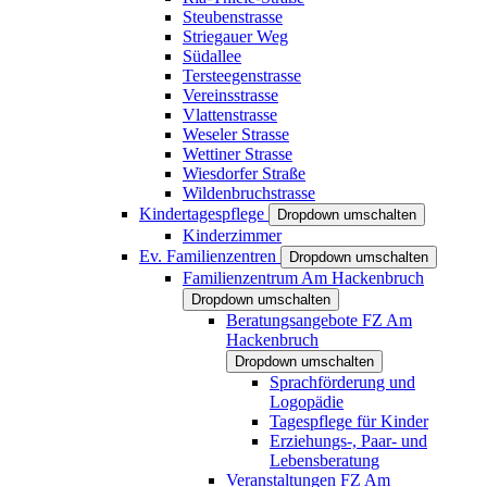
Steubenstrasse
Striegauer Weg
Südallee
Tersteegenstrasse
Vereinsstrasse
Vlattenstrasse
Weseler Strasse
Wettiner Strasse
Wiesdorfer Straße
Wildenbruchstrasse
Kindertagespflege
Dropdown umschalten
Kinderzimmer
Ev. Familienzentren
Dropdown umschalten
Familienzentrum Am Hackenbruch
Dropdown umschalten
Beratungsangebote FZ Am
Hackenbruch
Dropdown umschalten
Sprachförderung und
Logopädie
Tagespflege für Kinder
Erziehungs-, Paar- und
Lebensberatung
Veranstaltungen FZ Am