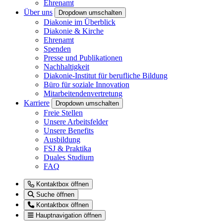
Ehrenamt
Über uns
Dropdown umschalten
Diakonie im Überblick
Diakonie & Kirche
Ehrenamt
Spenden
Presse und Publikationen
Nachhaltigkeit
Diakonie-Institut für berufliche Bildung
Büro für soziale Innovation
Mitarbeitendenvertretung
Karriere
Dropdown umschalten
Freie Stellen
Unsere Arbeitsfelder
Unsere Benefits
Ausbildung
FSJ & Praktika
Duales Studium
FAQ
Kontaktbox öffnen
Suche öffnen
Kontaktbox öffnen
Hauptnavigation öffnen