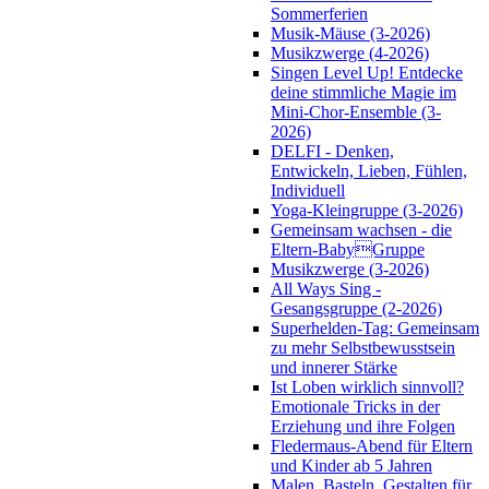
Sommerferien
Musik-Mäuse (3-2026)
Musikzwerge (4-2026)
Singen Level Up! Entdecke
deine stimmliche Magie im
Mini-Chor-Ensemble (3-
2026)
DELFI - Denken,
Entwickeln, Lieben, Fühlen,
Individuell
Yoga-Kleingruppe (3-2026)
Gemeinsam wachsen - die
Eltern-BabyGruppe
Musikzwerge (3-2026)
All Ways Sing -
Gesangsgruppe (2-2026)
Superhelden-Tag: Gemeinsam
zu mehr Selbstbewusstsein
und innerer Stärke
Ist Loben wirklich sinnvoll?
Emotionale Tricks in der
Erziehung und ihre Folgen
Fledermaus-Abend für Eltern
und Kinder ab 5 Jahren
Malen, Basteln, Gestalten für