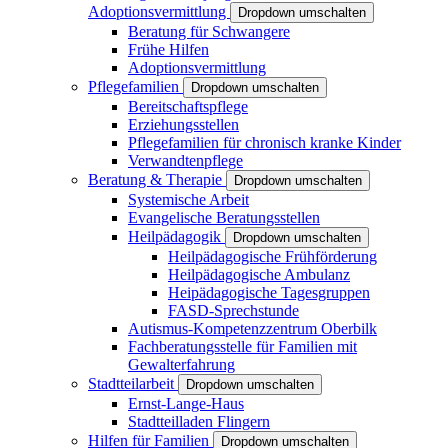
Adoptionsvermittlung
Dropdown umschalten
Beratung für Schwangere
Frühe Hilfen
Adoptionsvermittlung
Pflegefamilien
Dropdown umschalten
Bereitschaftspflege
Erziehungsstellen
Pflegefamilien für chronisch kranke Kinder
Verwandtenpflege
Beratung & Therapie
Dropdown umschalten
Systemische Arbeit
Evangelische Beratungsstellen
Heilpädagogik
Dropdown umschalten
Heilpädagogische Frühförderung
Heilpädagogische Ambulanz
Heipädagogische Tagesgruppen
FASD-Sprechstunde
Autismus-Kompetenzzentrum Oberbilk
Fachberatungsstelle für Familien mit
Gewalterfahrung
Stadtteilarbeit
Dropdown umschalten
Ernst-Lange-Haus
Stadtteilladen Flingern
Hilfen für Familien
Dropdown umschalten