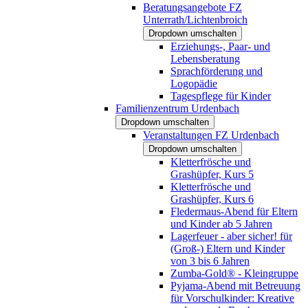
Beratungsangebote FZ
Unterrath/Lichtenbroich
Dropdown umschalten
Erziehungs-, Paar- und
Lebensberatung
Sprachförderung und
Logopädie
Tagespflege für Kinder
Familienzentrum Urdenbach
Dropdown umschalten
Veranstaltungen FZ Urdenbach
Dropdown umschalten
Kletterfrösche und
Grashüpfer, Kurs 5
Kletterfrösche und
Grashüpfer, Kurs 6
Fledermaus-Abend für Eltern
und Kinder ab 5 Jahren
Lagerfeuer - aber sicher! für
(Groß-) Eltern und Kinder
von 3 bis 6 Jahren
Zumba-Gold® - Kleingruppe
Pyjama-Abend mit Betreuung
für Vorschulkinder: Kreative