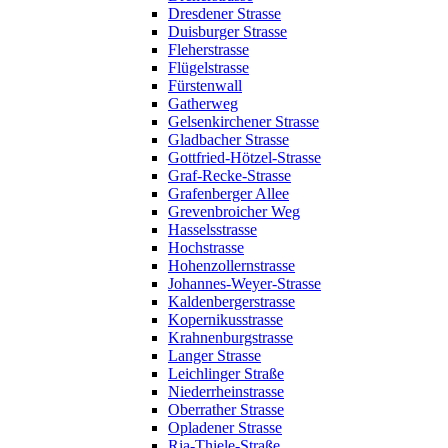
Dresdener Strasse
Duisburger Strasse
Fleherstrasse
Flügelstrasse
Fürstenwall
Gatherweg
Gelsenkirchener Strasse
Gladbacher Strasse
Gottfried-Hötzel-Strasse
Graf-Recke-Strasse
Grafenberger Allee
Grevenbroicher Weg
Hasselsstrasse
Hochstrasse
Hohenzollernstrasse
Johannes-Weyer-Strasse
Kaldenbergerstrasse
Kopernikusstrasse
Krahnenburgstrasse
Langer Strasse
Leichlinger Straße
Niederrheinstrasse
Oberrather Strasse
Opladener Strasse
Ria-Thiele-Straße