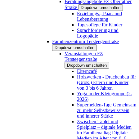
Beratungsangebote FZ Oberrather
Straße
Dropdown umschalten
Erziehungs-, Paar- und
Lebensberatung
Tagespflege für Kinder
Sprachförderung und
Logopädie
Familienzentrum Tersteegenstraße
Dropdown umschalten
Veranstaltungen FZ
Tersteegenstraße
Dropdown umschalten
Elterncafé
Holzwerken - Drachenbau für
(Groß-) Eltern und Kinder
von 3 bis 6 Jahren
Yoga in der Kleingruppe (2-
2026)
Superhelden-Tag: Gemeinsam
zu mehr Selbstbewusstsein
und innerer Stärke
Zwischen Tablet und
Spielplatz – digitale Medien
im Familienalltag Digitale
Medien im Alter von 0–6