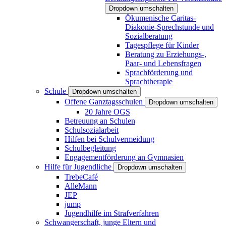
Dropdown umschalten
Ökumenische Caritas-
Diakonie-Sprechstunde und
Sozialberatung
Tagespflege für Kinder
Beratung zu Erziehungs-,
Paar- und Lebensfragen
Sprachförderung und
Sprachtherapie
Schule
Dropdown umschalten
Offene Ganztagsschulen
Dropdown umschalten
20 Jahre OGS
Betreuung an Schulen
Schulsozialarbeit
Hilfen bei Schulvermeidung
Schulbegleitung
Engagementförderung an Gymnasien
Hilfe für Jugendliche
Dropdown umschalten
TrebeCafé
AlleMann
JEP
jump
Jugendhilfe im Strafverfahren
Schwangerschaft, junge Eltern und