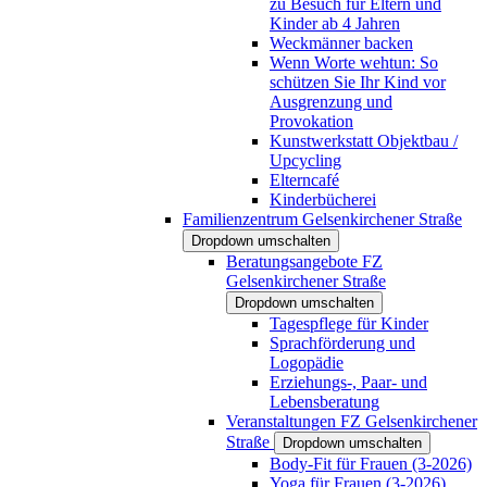
zu Besuch für Eltern und
Kinder ab 4 Jahren
Weckmänner backen
Wenn Worte wehtun: So
schützen Sie Ihr Kind vor
Ausgrenzung und
Provokation
Kunstwerkstatt Objektbau /
Upcycling
Elterncafé
Kinderbücherei
Familienzentrum Gelsenkirchener Straße
Dropdown umschalten
Beratungsangebote FZ
Gelsenkirchener Straße
Dropdown umschalten
Tagespflege für Kinder
Sprachförderung und
Logopädie
Erziehungs-, Paar- und
Lebensberatung
Veranstaltungen FZ Gelsenkirchener
Straße
Dropdown umschalten
Body-Fit für Frauen (3-2026)
Yoga für Frauen (3-2026)