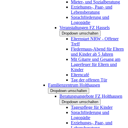
Mieter- und Sozialberatung
Erziehungs-, Paar- und
Lebensberatung
Sprachförderung und
Logopädie
Veranstaltungen FZ Hassels
Dropdown umschalten
Elternstart NRW - Offener
Treff
Fledermaus-Abend für Eltern
und Kinder ab 5 Jahren
Mit Gitarre und Gesang am
Lagerfeuer für Eltern und
Kinder
Elterncafé
Tag der offenen Tür
Familienzentrum Holthausen
Dropdown umschalten
Beratungsangebote FZ Holthausen
Dropdown umschalten
Tagespflege für Kinder
Sprachförderung und
Logopädie
Erziehungs-, Paar- und
Lebensberatung