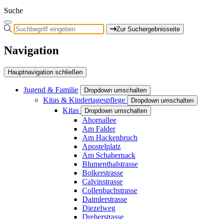
Suche
Zur Suchergebnisseite
Navigation
Hauptnavigation schließen
Jugend & Familie
Dropdown umschalten
Kitas & Kindertagespflege
Dropdown umschalten
Kitas
Dropdown umschalten
Ahornallee
Am Falder
Am Hackenbruch
Apostelplatz
Am Schabernack
Blumenthalstrasse
Bolkerstrasse
Calvinstrasse
Collenbachstrasse
Daimlerstrasse
Diezelweg
Dreherstrasse