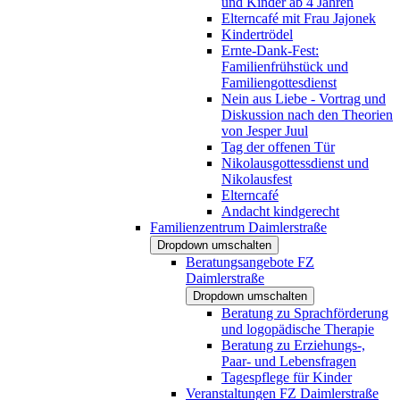
und Kinder ab 4 Jahren
Elterncafé mit Frau Jajonek
Kindertrödel
Ernte-Dank-Fest:
Familienfrühstück und
Familiengottesdienst
Nein aus Liebe - Vortrag und
Diskussion nach den Theorien
von Jesper Juul
Tag der offenen Tür
Nikolausgottessdienst und
Nikolausfest
Elterncafé
Andacht kindgerecht
Familienzentrum Daimlerstraße
Dropdown umschalten
Beratungsangebote FZ
Daimlerstraße
Dropdown umschalten
Beratung zu Sprachförderung
und logopädische Therapie
Beratung zu Erziehungs-,
Paar- und Lebensfragen
Tagespflege für Kinder
Veranstaltungen FZ Daimlerstraße