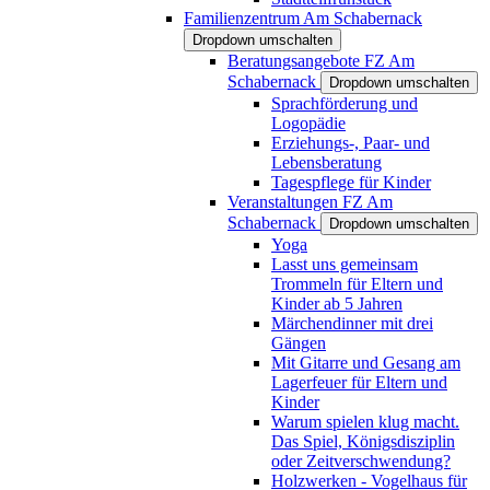
Familienzentrum Am Schabernack
Dropdown umschalten
Beratungsangebote FZ Am
Schabernack
Dropdown umschalten
Sprachförderung und
Logopädie
Erziehungs-, Paar- und
Lebensberatung
Tagespflege für Kinder
Veranstaltungen FZ Am
Schabernack
Dropdown umschalten
Yoga
Lasst uns gemeinsam
Trommeln für Eltern und
Kinder ab 5 Jahren
Märchendinner mit drei
Gängen
Mit Gitarre und Gesang am
Lagerfeuer für Eltern und
Kinder
Warum spielen klug macht.
Das Spiel, Königsdisziplin
oder Zeitverschwendung?
Holzwerken - Vogelhaus für