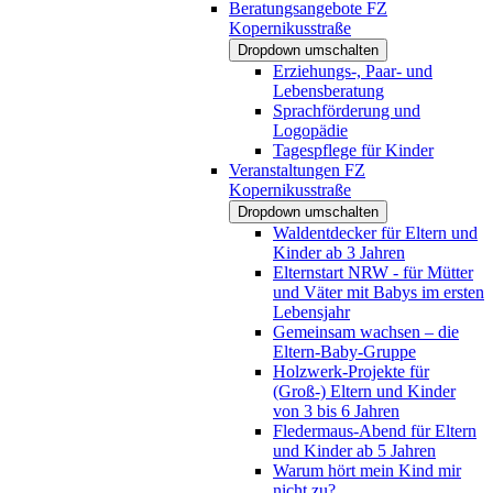
Beratungsangebote FZ
Kopernikusstraße
Dropdown umschalten
Erziehungs-, Paar- und
Lebensberatung
Sprachförderung und
Logopädie
Tagespflege für Kinder
Veranstaltungen FZ
Kopernikusstraße
Dropdown umschalten
Waldentdecker für Eltern und
Kinder ab 3 Jahren
Elternstart NRW - für Mütter
und Väter mit Babys im ersten
Lebensjahr
Gemeinsam wachsen – die
Eltern-Baby-Gruppe
Holzwerk-Projekte für
(Groß-) Eltern und Kinder
von 3 bis 6 Jahren
Fledermaus-Abend für Eltern
und Kinder ab 5 Jahren
Warum hört mein Kind mir
nicht zu?