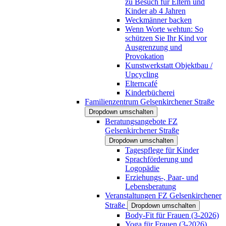
zu Besuch für Eltern und
Kinder ab 4 Jahren
Weckmänner backen
Wenn Worte wehtun: So
schützen Sie Ihr Kind vor
Ausgrenzung und
Provokation
Kunstwerkstatt Objektbau /
Upcycling
Elterncafé
Kinderbücherei
Familienzentrum Gelsenkirchener Straße
Dropdown umschalten
Beratungsangebote FZ
Gelsenkirchener Straße
Dropdown umschalten
Tagespflege für Kinder
Sprachförderung und
Logopädie
Erziehungs-, Paar- und
Lebensberatung
Veranstaltungen FZ Gelsenkirchener
Straße
Dropdown umschalten
Body-Fit für Frauen (3-2026)
Yoga für Frauen (3-2026)