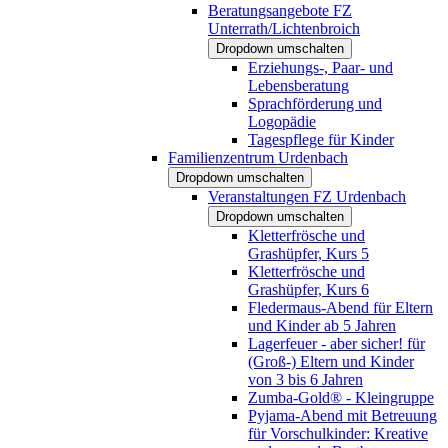
Beratungsangebote FZ
Unterrath/Lichtenbroich
Dropdown umschalten
Erziehungs-, Paar- und
Lebensberatung
Sprachförderung und
Logopädie
Tagespflege für Kinder
Familienzentrum Urdenbach
Dropdown umschalten
Veranstaltungen FZ Urdenbach
Dropdown umschalten
Kletterfrösche und
Grashüpfer, Kurs 5
Kletterfrösche und
Grashüpfer, Kurs 6
Fledermaus-Abend für Eltern
und Kinder ab 5 Jahren
Lagerfeuer - aber sicher! für
(Groß-) Eltern und Kinder
von 3 bis 6 Jahren
Zumba-Gold® - Kleingruppe
Pyjama-Abend mit Betreuung
für Vorschulkinder: Kreative