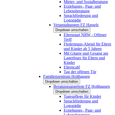
Mieter- und Sozialberatung
Erziehungs-, Paar- und
Lebensberatung
Sprachförderung und
Logopädie
Veranstaltungen FZ Hassels
Dropdown umschalten
Elternstart NRW - Offener
Treff
Fledermaus-Abend für Eltern
und Kinder ab 5 Jahren
Mit Gitarre und Gesang am
Lagerfeuer für Eltern und
Kinder
Elterncafé
Tag der offenen Tür
Familienzentrum Holthausen
Dropdown umschalten
Beratungsangebote FZ Holthausen
Dropdown umschalten
Tagespflege für Kinder
Sprachförderung und
Logopädie
Erziehungs-, Paar- und
Lebensberatung