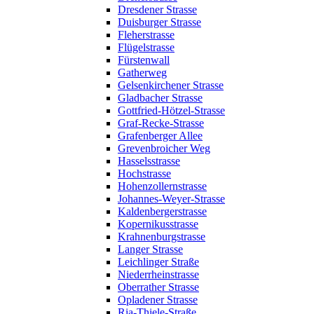
Dresdener Strasse
Duisburger Strasse
Fleherstrasse
Flügelstrasse
Fürstenwall
Gatherweg
Gelsenkirchener Strasse
Gladbacher Strasse
Gottfried-Hötzel-Strasse
Graf-Recke-Strasse
Grafenberger Allee
Grevenbroicher Weg
Hasselsstrasse
Hochstrasse
Hohenzollernstrasse
Johannes-Weyer-Strasse
Kaldenbergerstrasse
Kopernikusstrasse
Krahnenburgstrasse
Langer Strasse
Leichlinger Straße
Niederrheinstrasse
Oberrather Strasse
Opladener Strasse
Ria-Thiele-Straße