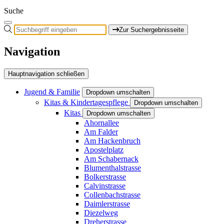
Suche
Zur Suchergebnisseite
Navigation
Hauptnavigation schließen
Jugend & Familie
Dropdown umschalten
Kitas & Kindertagespflege
Dropdown umschalten
Kitas
Dropdown umschalten
Ahornallee
Am Falder
Am Hackenbruch
Apostelplatz
Am Schabernack
Blumenthalstrasse
Bolkerstrasse
Calvinstrasse
Collenbachstrasse
Daimlerstrasse
Diezelweg
Dreherstrasse