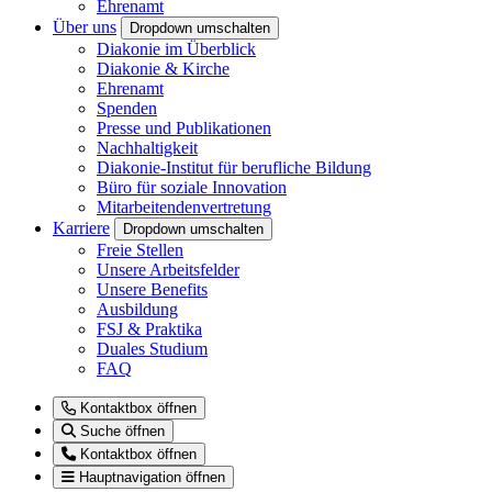
Ehrenamt
Über uns
Dropdown umschalten
Diakonie im Überblick
Diakonie & Kirche
Ehrenamt
Spenden
Presse und Publikationen
Nachhaltigkeit
Diakonie-Institut für berufliche Bildung
Büro für soziale Innovation
Mitarbeitendenvertretung
Karriere
Dropdown umschalten
Freie Stellen
Unsere Arbeitsfelder
Unsere Benefits
Ausbildung
FSJ & Praktika
Duales Studium
FAQ
Kontaktbox öffnen
Suche öffnen
Kontaktbox öffnen
Hauptnavigation öffnen