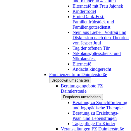
und Kinder ab 4 Jahren
Elterncafé mit Frau Jajonek
Kindertrödel
Ernte-Dank-Fest:
Familienfrühstück und
Familiengottesdienst
Nein aus Liebe - Vortrag und
Diskussion nach den Theorien
von Jesper Juul
Tag der offenen Tür
Nikolausgottessdienst und
Nikolausfest
Elterncafé
Andacht kindgerecht
Familienzentrum Daimlerstraße
Dropdown umschalten
Beratungsangebote FZ
Daimlerstraße
Dropdown umschalten
Beratung zu Sprachförderung
und logopädische Therapie
Beratung zu Erziehungs-,
Paar- und Lebensfragen
Tagespflege für Kinder
Veranstaltungen FZ Daimlerstraße