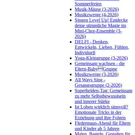
Sommerferien
Musik-Mäuse (3-2026)
Musikzwerge (4-2026)
Singen Level Up! Entdecke
deine stimmliche Magie im
Mini-Chor-Ensemble (3-
2026)
DELFI - Denken,
Entwickeln, Lieben, Fühlen,
Individuell
Yoga-Kleingruppe (3-2026)
Gemeinsam wachsen - die
Eltern-BabyGruppe
Musikzwerge (3-2026)
All Ways Sing -
Gesangsgruppe (2-2026)
Superhelden-Tag: Gemeinsam
zu mehr Selbstbewusstsein
und innerer Stärke
Ist Loben wirklich sinnvoll?
Emotionale Tricks in der
Erziehung und ihre Folgen
Fledermaus-Abend für Eltern
und Kinder ab 5 Jahren
Malen, Basteln, Gestalten für