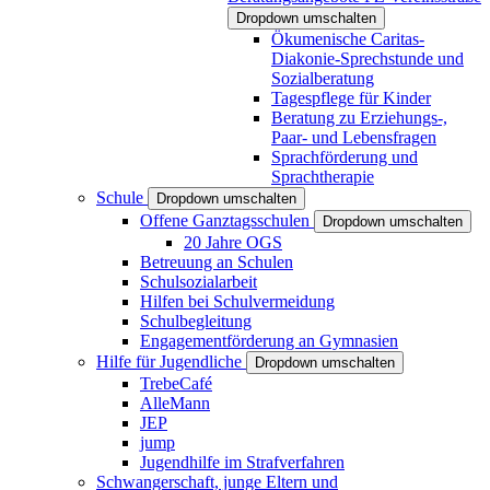
Dropdown umschalten
Ökumenische Caritas-
Diakonie-Sprechstunde und
Sozialberatung
Tagespflege für Kinder
Beratung zu Erziehungs-,
Paar- und Lebensfragen
Sprachförderung und
Sprachtherapie
Schule
Dropdown umschalten
Offene Ganztagsschulen
Dropdown umschalten
20 Jahre OGS
Betreuung an Schulen
Schulsozialarbeit
Hilfen bei Schulvermeidung
Schulbegleitung
Engagementförderung an Gymnasien
Hilfe für Jugendliche
Dropdown umschalten
TrebeCafé
AlleMann
JEP
jump
Jugendhilfe im Strafverfahren
Schwangerschaft, junge Eltern und