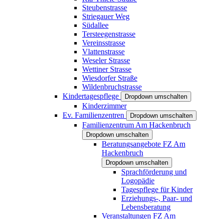
Steubenstrasse
Striegauer Weg
Südallee
Tersteegenstrasse
Vereinsstrasse
Vlattenstrasse
Weseler Strasse
Wettiner Strasse
Wiesdorfer Straße
Wildenbruchstrasse
Kindertagespflege
Dropdown umschalten
Kinderzimmer
Ev. Familienzentren
Dropdown umschalten
Familienzentrum Am Hackenbruch
Dropdown umschalten
Beratungsangebote FZ Am
Hackenbruch
Dropdown umschalten
Sprachförderung und
Logopädie
Tagespflege für Kinder
Erziehungs-, Paar- und
Lebensberatung
Veranstaltungen FZ Am