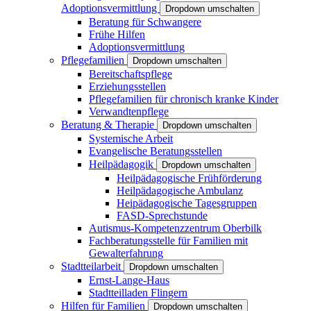
Adoptionsvermittlung
Dropdown umschalten
Beratung für Schwangere
Frühe Hilfen
Adoptionsvermittlung
Pflegefamilien
Dropdown umschalten
Bereitschaftspflege
Erziehungsstellen
Pflegefamilien für chronisch kranke Kinder
Verwandtenpflege
Beratung & Therapie
Dropdown umschalten
Systemische Arbeit
Evangelische Beratungsstellen
Heilpädagogik
Dropdown umschalten
Heilpädagogische Frühförderung
Heilpädagogische Ambulanz
Heipädagogische Tagesgruppen
FASD-Sprechstunde
Autismus-Kompetenzzentrum Oberbilk
Fachberatungsstelle für Familien mit
Gewalterfahrung
Stadtteilarbeit
Dropdown umschalten
Ernst-Lange-Haus
Stadtteilladen Flingern
Hilfen für Familien
Dropdown umschalten