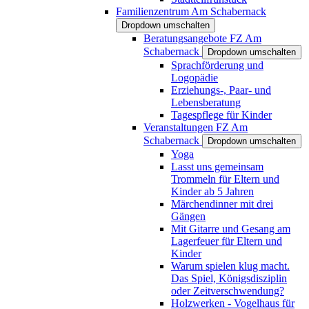
Familienzentrum Am Schabernack
Dropdown umschalten
Beratungsangebote FZ Am
Schabernack
Dropdown umschalten
Sprachförderung und
Logopädie
Erziehungs-, Paar- und
Lebensberatung
Tagespflege für Kinder
Veranstaltungen FZ Am
Schabernack
Dropdown umschalten
Yoga
Lasst uns gemeinsam
Trommeln für Eltern und
Kinder ab 5 Jahren
Märchendinner mit drei
Gängen
Mit Gitarre und Gesang am
Lagerfeuer für Eltern und
Kinder
Warum spielen klug macht.
Das Spiel, Königsdisziplin
oder Zeitverschwendung?
Holzwerken - Vogelhaus für