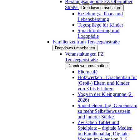
Beratungsangebote FZ Oberrather
Straße
Dropdown umschalten
Erziehungs-, Paar- und
Lebensberatung
Tagespflege für Kinder
Sprachförderung und
Logopädie
Familienzentrum Tersteegenstraße
Dropdown umschalten
Veranstaltungen FZ
Tersteegenstraße
Dropdown umschalten
Elterncafé
Holzwerken - Drachenbau für
(Groß-) Eltern und Kinder
von 3 bis 6 Jahren
Yoga in der Kleingruppe (2-
2026)
Superhelden-Tag: Gemeinsam
zu mehr Selbstbewusstsein
und innerer Stärke
Zwischen Tablet und
Spielplatz – digitale Medien
im Familienalltag Digitale
Medien im Alter von 0–6