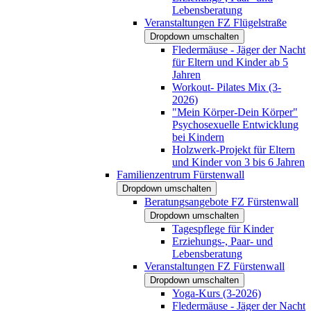
Lebensberatung
Veranstaltungen FZ Flügelstraße
Dropdown umschalten
Fledermäuse - Jäger der Nacht
für Eltern und Kinder ab 5
Jahren
Workout- Pilates Mix (3-
2026)
"Mein Körper-Dein Körper"
Psychosexuelle Entwicklung
bei Kindern
Holzwerk-Projekt für Eltern
und Kinder von 3 bis 6 Jahren
Familienzentrum Fürstenwall
Dropdown umschalten
Beratungsangebote FZ Fürstenwall
Dropdown umschalten
Tagespflege für Kinder
Erziehungs-, Paar- und
Lebensberatung
Veranstaltungen FZ Fürstenwall
Dropdown umschalten
Yoga-Kurs (3-2026)
Fledermäuse - Jäger der Nacht