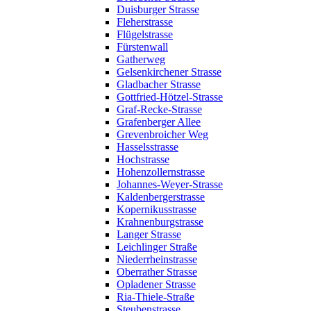
Duisburger Strasse
Fleherstrasse
Flügelstrasse
Fürstenwall
Gatherweg
Gelsenkirchener Strasse
Gladbacher Strasse
Gottfried-Hötzel-Strasse
Graf-Recke-Strasse
Grafenberger Allee
Grevenbroicher Weg
Hasselsstrasse
Hochstrasse
Hohenzollernstrasse
Johannes-Weyer-Strasse
Kaldenbergerstrasse
Kopernikusstrasse
Krahnenburgstrasse
Langer Strasse
Leichlinger Straße
Niederrheinstrasse
Oberrather Strasse
Opladener Strasse
Ria-Thiele-Straße
Steubenstrasse