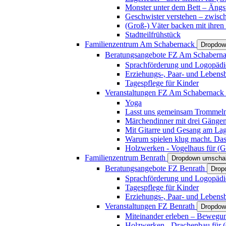
Monster unter dem Bett – Ängst
Geschwister verstehen – zwisc
(Groß-) Väter backen mit ihren
Stadtteilfrühstück
Familienzentrum Am Schabernack
Dropdow
Beratungsangebote FZ Am Schabern
Sprachförderung und Logopädi
Erziehungs-, Paar- und Lebens
Tagespflege für Kinder
Veranstaltungen FZ Am Schabernack
Yoga
Lasst uns gemeinsam Trommeln 
Märchendinner mit drei Gänge
Mit Gitarre und Gesang am Lage
Warum spielen klug macht. Das
Holzwerken - Vogelhaus für (Gr
Familienzentrum Benrath
Dropdown umschal
Beratungsangebote FZ Benrath
Drop
Sprachförderung und Logopädi
Tagespflege für Kinder
Erziehungs-, Paar- und Lebens
Veranstaltungen FZ Benrath
Dropdow
Miteinander erleben – Bewegung
Holzwerken - Drachenbau für (G