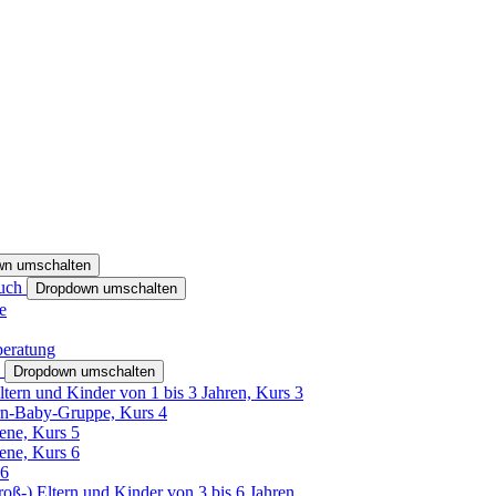
wn umschalten
ruch
Dropdown umschalten
e
beratung
h
Dropdown umschalten
ltern und Kinder von 1 bis 3 Jahren, Kurs 3
rn-Baby-Gruppe, Kurs 4
tene, Kurs 5
tene, Kurs 6
26
Groß-) Eltern und Kinder von 3 bis 6 Jahren