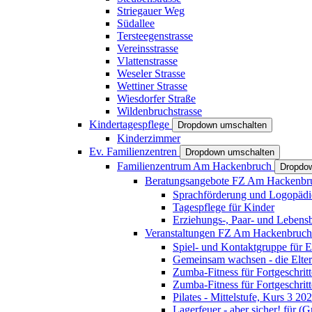
Striegauer Weg
Südallee
Tersteegenstrasse
Vereinsstrasse
Vlattenstrasse
Weseler Strasse
Wettiner Strasse
Wiesdorfer Straße
Wildenbruchstrasse
Kindertagespflege
Dropdown umschalten
Kinderzimmer
Ev. Familienzentren
Dropdown umschalten
Familienzentrum Am Hackenbruch
Dropdo
Beratungsangebote FZ Am Hackenb
Sprachförderung und Logopädi
Tagespflege für Kinder
Erziehungs-, Paar- und Lebens
Veranstaltungen FZ Am Hackenbruc
Spiel- und Kontaktgruppe für E
Gemeinsam wachsen - die Elte
Zumba-Fitness für Fortgeschrit
Zumba-Fitness für Fortgeschrit
Pilates - Mittelstufe, Kurs 3 20
Lagerfeuer - aber sicher! für (