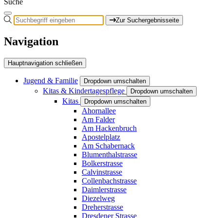
Suche
Zur Suchergebnisseite
Navigation
Hauptnavigation schließen
Jugend & Familie
Dropdown umschalten
Kitas & Kindertagespflege
Dropdown umschalten
Kitas
Dropdown umschalten
Ahornallee
Am Falder
Am Hackenbruch
Apostelplatz
Am Schabernack
Blumenthalstrasse
Bolkerstrasse
Calvinstrasse
Collenbachstrasse
Daimlerstrasse
Diezelweg
Dreherstrasse
Dresdener Strasse