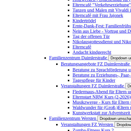
Elterncafé "Verkehrserziehung"
Tanzen und Malen mit Vivaldi in
Elterncafé mit Frau Jajonek
Kindertrödel
Ernte-Dank-Fest: Familienfrühs
Nein aus Liebe - Vortrag und D
Tag der offenen Tür
Nikolausgottessdienst und Niko
Elterncafé
Andacht kindgerecht
Familienzentrum Daimlerstraße
Dropdown u
Beratungsangebote FZ Daimlerstraße
Beratung zu Sprachförderung u
Beratung zu Erziehungs-, Paar
Tagespflege für Kinder
Veranstaltungen FZ Daimlerstraße
D
Fledermaus-Abend für Eltern u
Elternstart NRW Kurs (2-2026)
Musikzwerge - Kurs für Eltern 
Waldwunder für (Groß-)Eltern 
Kunstwerkstatt zur Adventszeit 
Familienzentrum Wersten
Dropdown umscha
Veranstaltungen FZ Wersten
Dropdow
Zumba-Fitness Kurs 2