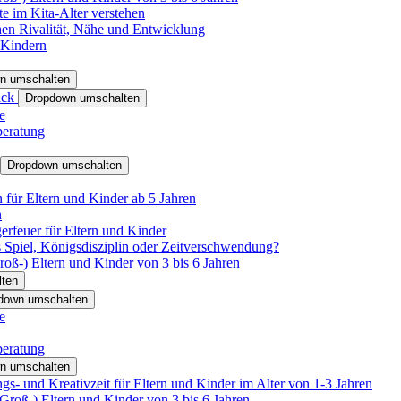
e im Kita-Alter verstehen
hen Rivalität, Nähe und Entwicklung
 Kindern
n umschalten
ack
Dropdown umschalten
e
beratung
Dropdown umschalten
für Eltern und Kinder ab 5 Jahren
n
rfeuer für Eltern und Kinder
 Spiel, Königsdisziplin oder Zeitverschwendung?
oß-) Eltern und Kinder von 3 bis 6 Jahren
ten
down umschalten
e
beratung
n umschalten
s- und Kreativzeit für Eltern und Kinder im Alter von 1-3 Jahren
roß-) Eltern und Kinder von 3 bis 6 Jahren