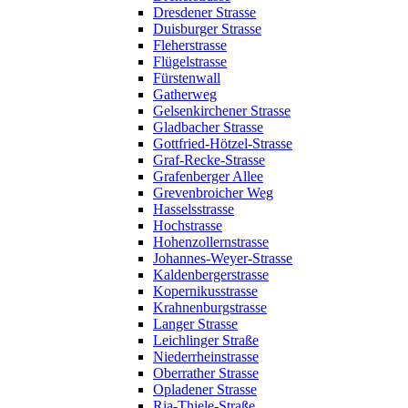
Dresdener Strasse
Duisburger Strasse
Fleherstrasse
Flügelstrasse
Fürstenwall
Gatherweg
Gelsenkirchener Strasse
Gladbacher Strasse
Gottfried-Hötzel-Strasse
Graf-Recke-Strasse
Grafenberger Allee
Grevenbroicher Weg
Hasselsstrasse
Hochstrasse
Hohenzollernstrasse
Johannes-Weyer-Strasse
Kaldenbergerstrasse
Kopernikusstrasse
Krahnenburgstrasse
Langer Strasse
Leichlinger Straße
Niederrheinstrasse
Oberrather Strasse
Opladener Strasse
Ria-Thiele-Straße