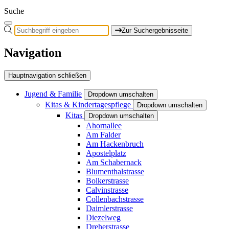
Suche
Zur Suchergebnisseite
Navigation
Hauptnavigation schließen
Jugend & Familie
Dropdown umschalten
Kitas & Kindertagespflege
Dropdown umschalten
Kitas
Dropdown umschalten
Ahornallee
Am Falder
Am Hackenbruch
Apostelplatz
Am Schabernack
Blumenthalstrasse
Bolkerstrasse
Calvinstrasse
Collenbachstrasse
Daimlerstrasse
Diezelweg
Dreherstrasse