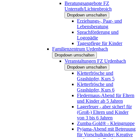
Beratungsangebote FZ
Unterrath/Lichtenbroich
Dropdown umschalten
Erziehungs-, Paar- und
Lebensberatung
Sprachförderung und
Logopädie
Tagespflege für Kinder
Familienzentrum Urdenbach
Dropdown umschalten
Veranstaltungen FZ Urdenbach
Dropdown umschalten
Kletterfrösche und
Grashüpfer, Kurs 5
Kletterfrösche und
Grashüpfer, Kurs 6
Fledermaus-Abend für Eltern
und Kinder ab 5 Jahren
Lagerfeuer - aber sicher! für
(Groß-) Eltern und Kinder
von 3 bis 6 Jahren
Zumba-Gold® - Kleingruppe
Pyjama-Abend mit Betreuung
für Vorschulkinder: Kreative