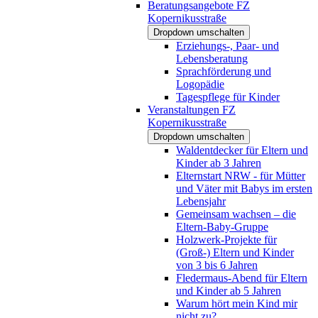
Beratungsangebote FZ
Kopernikusstraße
Dropdown umschalten
Erziehungs-, Paar- und
Lebensberatung
Sprachförderung und
Logopädie
Tagespflege für Kinder
Veranstaltungen FZ
Kopernikusstraße
Dropdown umschalten
Waldentdecker für Eltern und
Kinder ab 3 Jahren
Elternstart NRW - für Mütter
und Väter mit Babys im ersten
Lebensjahr
Gemeinsam wachsen – die
Eltern-Baby-Gruppe
Holzwerk-Projekte für
(Groß-) Eltern und Kinder
von 3 bis 6 Jahren
Fledermaus-Abend für Eltern
und Kinder ab 5 Jahren
Warum hört mein Kind mir
nicht zu?