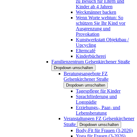
zu Besuch für Eltern und
Kinder ab 4 Jahren
Weckmänner backen
Wenn Worte wehtun: So
schützen Sie Ihr Kind vor
Ausgrenzung und
Provokation
Kunstwerkstatt Objektbau /
Upcycling
Elterncafé
Kinderbücherei
Familienzentrum Gelsenkirchener Straße
Dropdown umschalten
Beratungsangebote FZ
Gelsenkirchener Straße
Dropdown umschalten
Tagespflege für Kinder
Sprachförderung und
Logopädie
Erziehungs-, Paar- und
Lebensberatung
Veranstaltungen FZ Gelsenkirchener
Straße
Dropdown umschalten
Body-Fit für Frauen (3-2026)
Yoga für Frauen (3-2026)