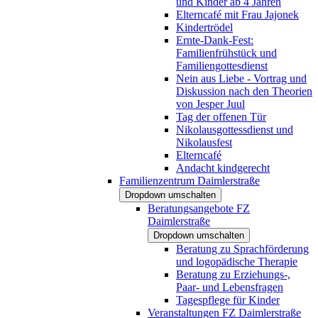
und Kinder ab 4 Jahren
Elterncafé mit Frau Jajonek
Kindertrödel
Ernte-Dank-Fest:
Familienfrühstück und
Familiengottesdienst
Nein aus Liebe - Vortrag und
Diskussion nach den Theorien
von Jesper Juul
Tag der offenen Tür
Nikolausgottessdienst und
Nikolausfest
Elterncafé
Andacht kindgerecht
Familienzentrum Daimlerstraße
Dropdown umschalten
Beratungsangebote FZ
Daimlerstraße
Dropdown umschalten
Beratung zu Sprachförderung
und logopädische Therapie
Beratung zu Erziehungs-,
Paar- und Lebensfragen
Tagespflege für Kinder
Veranstaltungen FZ Daimlerstraße