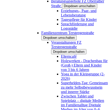
Beratungsangebote FZ Oberrather
Straße
Dropdown umschalten
Erziehungs-, Paar- und
Lebensberatung
Tagespflege für Kinder
Sprachförderung und
Logopädie
Familienzentrum Tersteegenstraße
Dropdown umschalten
Veranstaltungen FZ
Tersteegenstraße
Dropdown umschalten
Elterncafé
Holzwerken - Drachenbau für
(Groß-) Eltern und Kinder
von 3 bis 6 Jahren
Yoga in der Kleingruppe (2-
2026)
Superhelden-Tag: Gemeinsam
zu mehr Selbstbewusstsein
und innerer Stärke
Zwischen Tablet und
Spielplatz – digitale Medien
im Familienalltag Digitale
Medien im Alter von 0–6