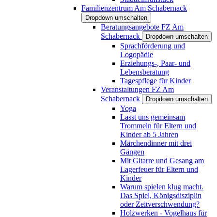
Familienzentrum Am Schabernack
Dropdown umschalten
Beratungsangebote FZ Am
Schabernack
Dropdown umschalten
Sprachförderung und
Logopädie
Erziehungs-, Paar- und
Lebensberatung
Tagespflege für Kinder
Veranstaltungen FZ Am
Schabernack
Dropdown umschalten
Yoga
Lasst uns gemeinsam
Trommeln für Eltern und
Kinder ab 5 Jahren
Märchendinner mit drei
Gängen
Mit Gitarre und Gesang am
Lagerfeuer für Eltern und
Kinder
Warum spielen klug macht.
Das Spiel, Königsdisziplin
oder Zeitverschwendung?
Holzwerken - Vogelhaus für