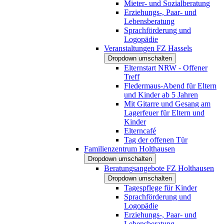
Mieter- und Sozialberatung
Erziehungs-, Paar- und
Lebensberatung
Sprachförderung und
Logopädie
Veranstaltungen FZ Hassels
Dropdown umschalten
Elternstart NRW - Offener
Treff
Fledermaus-Abend für Eltern
und Kinder ab 5 Jahren
Mit Gitarre und Gesang am
Lagerfeuer für Eltern und
Kinder
Elterncafé
Tag der offenen Tür
Familienzentrum Holthausen
Dropdown umschalten
Beratungsangebote FZ Holthausen
Dropdown umschalten
Tagespflege für Kinder
Sprachförderung und
Logopädie
Erziehungs-, Paar- und
Lebensberatung