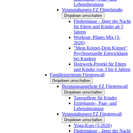
Lebensberatung
Veranstaltungen FZ Flügelstraße
Dropdown umschalten
Fledermäuse - Jäger der Nacht
für Eltern und Kinder ab 5
Jahren
Workout- Pilates Mix (3-
2026)
"Mein Körper-Dein Körper"
Psychosexuelle Entwicklung
bei Kindern
Holzwerk-Projekt für Eltern
und Kinder von 3 bis 6 Jahren
Familienzentrum Fürstenwall
Dropdown umschalten
Beratungsangebote FZ Fürstenwall
Dropdown umschalten
Tagespflege für Kinder
Erziehungs-, Paar- und
Lebensberatung
Veranstaltungen FZ Fürstenwall
Dropdown umschalten
Yoga-Kurs (3-2026)
Fledermäuse - Jäger der Nacht