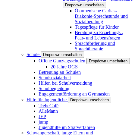
Dropdown umschalten
Ökumenische Caritas-
Diakonie-Sprechstunde und
Sozialberatung
Tagespflege für Kinder
Beratung zu Erziehungs-,
Paar- und Lebensfragen
Sprachförderung und
Sprachtherapie
Schule
Dropdown umschalten
Offene Ganztagsschulen
Dropdown umschalten
20 Jahre OGS
Betreuung an Schulen
Schulsozialarbeit
Hilfen bei Schulvermeidung
Schulbegleitung
Engagementförderung an Gymnasien
Hilfe für Jugendliche
Dropdown umschalten
TrebeCafé
AlleMann
JEP
jump
Jugendhilfe im Strafverfahren
Schwangerschaft, junge Eltern und