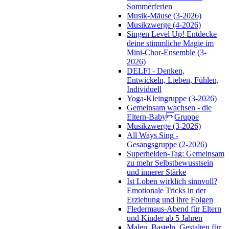
Sommerferien
Musik-Mäuse (3-2026)
Musikzwerge (4-2026)
Singen Level Up! Entdecke
deine stimmliche Magie im
Mini-Chor-Ensemble (3-
2026)
DELFI - Denken,
Entwickeln, Lieben, Fühlen,
Individuell
Yoga-Kleingruppe (3-2026)
Gemeinsam wachsen - die
Eltern-BabyGruppe
Musikzwerge (3-2026)
All Ways Sing -
Gesangsgruppe (2-2026)
Superhelden-Tag: Gemeinsam
zu mehr Selbstbewusstsein
und innerer Stärke
Ist Loben wirklich sinnvoll?
Emotionale Tricks in der
Erziehung und ihre Folgen
Fledermaus-Abend für Eltern
und Kinder ab 5 Jahren
Malen, Basteln, Gestalten für