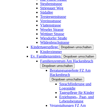
Steubenstrasse
Striegauer Weg
Südallee
Tersteegenstrasse
Vereinsstrasse
Vlattenstrasse
Weseler Strasse
Wettiner Strasse
Wiesdorfer Straße
Wildenbruchstrasse
Kindertagespflege
Dropdown umschalten
Kinderzimmer
Ev. Familienzentren
Dropdown umschalten
Familienzentrum Am Hackenbruch
Dropdown umschalten
Beratungsangebote FZ Am
Hackenbruch
Dropdown umschalten
Sprachförderung und
Logopädie
Tagespflege für Kinder
Erziehungs-, Paar- und
Lebensberatung
Veranstaltungen FZ Am