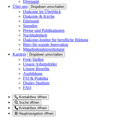
Ehrenamt
Über uns
Dropdown umschalten
Diakonie im Überblick
Diakonie & Kirche
Ehrenamt
Spenden
Presse und Publikationen
Nachhaltigkeit
Diakonie-Institut für berufliche Bildung
Büro für soziale Innovation
Mitarbeitendenvertretung
Karriere
Dropdown umschalten
Freie Stellen
Unsere Arbeitsfelder
Unsere Benefits
Ausbildung
FSJ & Praktika
Duales Studium
FAQ
Kontaktbox öffnen
Suche öffnen
Kontaktbox öffnen
Hauptnavigation öffnen