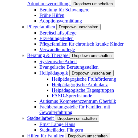
Adoptionsvermittlung
Dropdown umschalten
Beratung für Schwangere
Frühe Hilfen
Adoptionsvermittlung
Pflegefamilien
Dropdown umschalten
Bereitschaftspflege
Erziehungsstellen
Pflegefamilien für chronisch kranke Kinder
Verwandtenpflege
Beratung & Therapie
Dropdown umschalten
Systemische Arbeit
Evangelische Beratungsstellen
Heilpädagogik
Dropdown umschalten
Heilpädagogische Frühförderung
Heilpädagogische Ambulanz
Heipädagogische Tagesgruppen
FASD-Sprechstunde
Autismus-Kompetenzzentrum Oberbilk
Fachberatungsstelle für Familien mit
Gewalterfahrung
Stadtteilarbeit
Dropdown umschalten
Ernst-Lange-Haus
Stadtteilladen Flingern
Hilfen für Familien
Dropdown umschalten