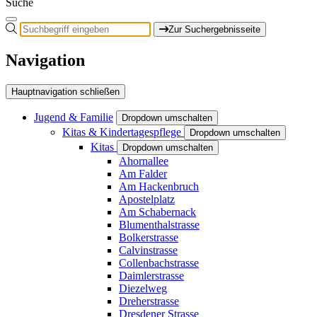
Suche
Zur Suchergebnisseite
Navigation
Hauptnavigation schließen
Jugend & Familie
Dropdown umschalten
Kitas & Kindertagespflege
Dropdown umschalten
Kitas
Dropdown umschalten
Ahornallee
Am Falder
Am Hackenbruch
Apostelplatz
Am Schabernack
Blumenthalstrasse
Bolkerstrasse
Calvinstrasse
Collenbachstrasse
Daimlerstrasse
Diezelweg
Dreherstrasse
Dresdener Strasse