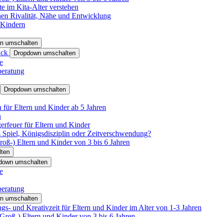
e im Kita-Alter verstehen
hen Rivalität, Nähe und Entwicklung
 Kindern
n umschalten
ack
Dropdown umschalten
e
beratung
Dropdown umschalten
für Eltern und Kinder ab 5 Jahren
n
rfeuer für Eltern und Kinder
 Spiel, Königsdisziplin oder Zeitverschwendung?
oß-) Eltern und Kinder von 3 bis 6 Jahren
ten
down umschalten
e
beratung
n umschalten
s- und Kreativzeit für Eltern und Kinder im Alter von 1-3 Jahren
roß-) Eltern und Kinder von 3 bis 6 Jahren