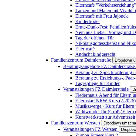
Elterncafé "Verkehrserziehung"
Tanzen und Malen mit Vivaldi in
Elterncafé mit Frau Jajonek
Kindertrödel
Ernte-Dank-Fest: Familienfrühs
Nein aus Liebe - Vortrag und D
Tag der offenen Tür
Nikolausgottessdienst und Niko
Elterncafé
Andacht kindgerecht
Familienzentrum Daimlerstraße
Dropdown u
Beratungsangebote FZ Daimlerstraße
Beratung zu Sprachförderung u
Beratung zu Erziehungs-, Paar
Tagespflege für Kinder
Veranstaltungen FZ Daimlerstraße
D
Fledermaus-Abend für Eltern u
Elternstart NRW Kurs (2-2026)
Musikzwerge - Kurs für Eltern 
Waldwunder für (Groß-)Eltern 
Kunstwerkstatt zur Adventszeit 
Familienzentrum Wersten
Dropdown umscha
Veranstaltungen FZ Wersten
Dropdow
Zumba-Fitness Kurs 2