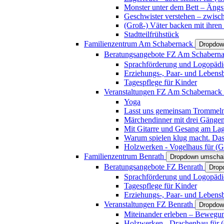
Monster unter dem Bett – Ängst
Geschwister verstehen – zwisc
(Groß-) Väter backen mit ihren
Stadtteilfrühstück
Familienzentrum Am Schabernack
Dropdow
Beratungsangebote FZ Am Schabern
Sprachförderung und Logopädi
Erziehungs-, Paar- und Lebens
Tagespflege für Kinder
Veranstaltungen FZ Am Schabernack
Yoga
Lasst uns gemeinsam Trommeln 
Märchendinner mit drei Gänge
Mit Gitarre und Gesang am Lage
Warum spielen klug macht. Das
Holzwerken - Vogelhaus für (Gr
Familienzentrum Benrath
Dropdown umschal
Beratungsangebote FZ Benrath
Drop
Sprachförderung und Logopädi
Tagespflege für Kinder
Erziehungs-, Paar- und Lebens
Veranstaltungen FZ Benrath
Dropdow
Miteinander erleben – Bewegung
Holzwerken - Drachenbau für (G