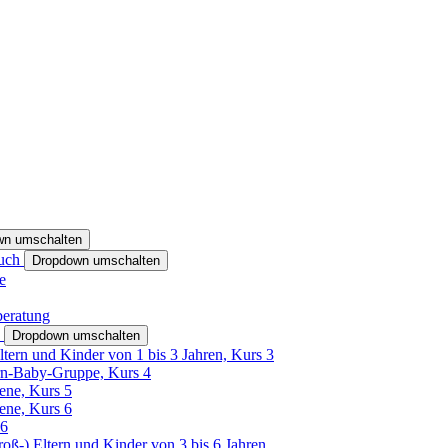
wn umschalten
ruch
Dropdown umschalten
e
beratung
h
Dropdown umschalten
ltern und Kinder von 1 bis 3 Jahren, Kurs 3
rn-Baby-Gruppe, Kurs 4
tene, Kurs 5
tene, Kurs 6
26
Groß-) Eltern und Kinder von 3 bis 6 Jahren