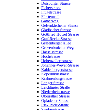
Duisburger Strasse
Fleherstrasse
Flügelstrasse
Fürstenwall
Gatherweg
Gelsenkirchener Strasse
Gladbacher Strasse
Gottfried-Hötzel-Strasse
Graf-Recke-Strasse
Grafenberger Allee
Grevenbroicher Weg
Hasselsstrasse
Hochstrasse
Hohenzollernstrasse
Johannes-Weyer-Strasse
Kaldenbergerstrasse
Kopernikusstrasse
Krahnenburgstrasse
Langer Strasse
Leichlinger Straße
Niederrheinstrasse
Oberrather Strasse
Opladener Strasse
Ria-Thiele-Straße
Steubenstrasse