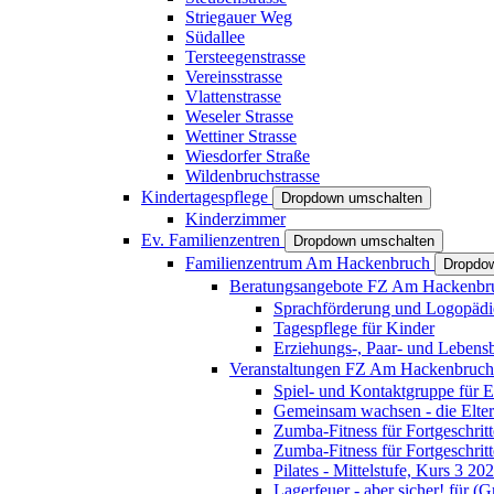
Striegauer Weg
Südallee
Tersteegenstrasse
Vereinsstrasse
Vlattenstrasse
Weseler Strasse
Wettiner Strasse
Wiesdorfer Straße
Wildenbruchstrasse
Kindertagespflege
Dropdown umschalten
Kinderzimmer
Ev. Familienzentren
Dropdown umschalten
Familienzentrum Am Hackenbruch
Dropdo
Beratungsangebote FZ Am Hackenb
Sprachförderung und Logopädi
Tagespflege für Kinder
Erziehungs-, Paar- und Lebens
Veranstaltungen FZ Am Hackenbruc
Spiel- und Kontaktgruppe für E
Gemeinsam wachsen - die Elte
Zumba-Fitness für Fortgeschrit
Zumba-Fitness für Fortgeschrit
Pilates - Mittelstufe, Kurs 3 20
Lagerfeuer - aber sicher! für (