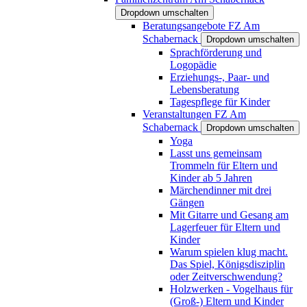
Dropdown umschalten
Beratungsangebote FZ Am
Schabernack
Dropdown umschalten
Sprachförderung und
Logopädie
Erziehungs-, Paar- und
Lebensberatung
Tagespflege für Kinder
Veranstaltungen FZ Am
Schabernack
Dropdown umschalten
Yoga
Lasst uns gemeinsam
Trommeln für Eltern und
Kinder ab 5 Jahren
Märchendinner mit drei
Gängen
Mit Gitarre und Gesang am
Lagerfeuer für Eltern und
Kinder
Warum spielen klug macht.
Das Spiel, Königsdisziplin
oder Zeitverschwendung?
Holzwerken - Vogelhaus für
(Groß-) Eltern und Kinder