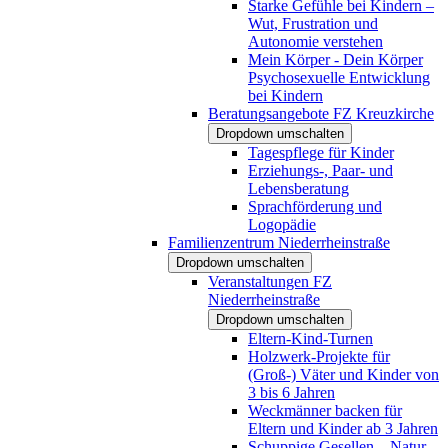
Starke Gefühle bei Kindern –
Wut, Frustration und
Autonomie verstehen
Mein Körper - Dein Körper
Psychosexuelle Entwicklung
bei Kindern
Beratungsangebote FZ Kreuzkirche
Dropdown umschalten
Tagespflege für Kinder
Erziehungs-, Paar- und
Lebensberatung
Sprachförderung und
Logopädie
Familienzentrum Niederrheinstraße
Dropdown umschalten
Veranstaltungen FZ
Niederrheinstraße
Dropdown umschalten
Eltern-Kind-Turnen
Holzwerk-Projekte für
(Groß-) Väter und Kinder von
3 bis 6 Jahren
Weckmänner backen für
Eltern und Kinder ab 3 Jahren
Schuppige Gesellen – Natur