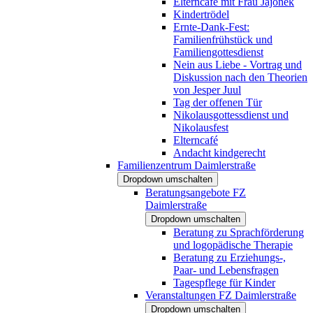
Elterncafé mit Frau Jajonek
Kindertrödel
Ernte-Dank-Fest:
Familienfrühstück und
Familiengottesdienst
Nein aus Liebe - Vortrag und
Diskussion nach den Theorien
von Jesper Juul
Tag der offenen Tür
Nikolausgottessdienst und
Nikolausfest
Elterncafé
Andacht kindgerecht
Familienzentrum Daimlerstraße
Dropdown umschalten
Beratungsangebote FZ
Daimlerstraße
Dropdown umschalten
Beratung zu Sprachförderung
und logopädische Therapie
Beratung zu Erziehungs-,
Paar- und Lebensfragen
Tagespflege für Kinder
Veranstaltungen FZ Daimlerstraße
Dropdown umschalten