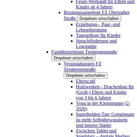
Feuer-Werkstatt für Eltern und
Kinder ab 4 Jahren
Beratungsangebote FZ Oberrather
Straße
Dropdown umschalten
Erziehungs-, Paar- und
Lebensberatung
Tagespflege für Kinder
Sprachförderung und
Logopädie
Familienzentrum Tersteegenstraße
Dropdown umschalten
Veranstaltungen FZ
Tersteegenstraße
Dropdown umschalten
Elterncafé
Holzwerken - Drachenbau für
(Groß-) Eltern und Kinder
von 3 bis 6 Jahren
Yoga in der Kleingruppe (2-
2026)
Superhelden-Tag: Gemeinsam
zu mehr Selbstbewusstsein
und innerer Stärke
Zwischen Tablet und
Spielplatz – digitale Medien