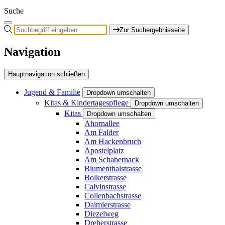
Suche
Zur Suchergebnisseite
Navigation
Hauptnavigation schließen
Jugend & Familie
Dropdown umschalten
Kitas & Kindertagespflege
Dropdown umschalten
Kitas
Dropdown umschalten
Ahornallee
Am Falder
Am Hackenbruch
Apostelplatz
Am Schabernack
Blumenthalstrasse
Bolkerstrasse
Calvinstrasse
Collenbachstrasse
Daimlerstrasse
Diezelweg
Dreherstrasse