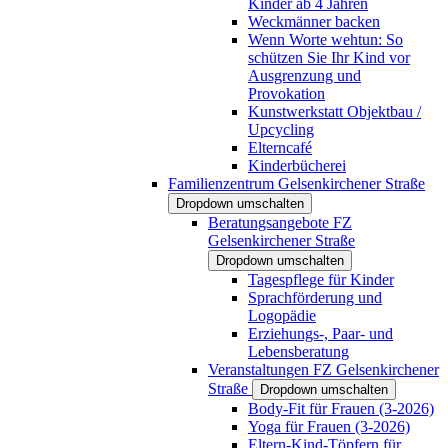
Kinder ab 4 Jahren
Weckmänner backen
Wenn Worte wehtun: So
schützen Sie Ihr Kind vor
Ausgrenzung und
Provokation
Kunstwerkstatt Objektbau /
Upcycling
Elterncafé
Kinderbücherei
Familienzentrum Gelsenkirchener Straße
Dropdown umschalten
Beratungsangebote FZ
Gelsenkirchener Straße
Dropdown umschalten
Tagespflege für Kinder
Sprachförderung und
Logopädie
Erziehungs-, Paar- und
Lebensberatung
Veranstaltungen FZ Gelsenkirchener
Straße
Dropdown umschalten
Body-Fit für Frauen (3-2026)
Yoga für Frauen (3-2026)
Eltern-Kind-Töpfern für