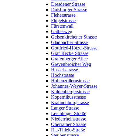
Dresdener Strasse
Duisburger Strasse
Fleherstrasse
Flügelstrasse
Fürstenwall
Gatherweg
Gelsenkirchener Strasse
Gladbacher Strasse
Gottfried-Hötzel-Strasse
Graf-Recke-Strasse
Grafenberger Allee
Grevenbroicher Weg
Hasselsstrasse
Hochstrasse
Hohenzollernstrasse
Johannes-Weyer-Strasse
Kaldenbergerstrasse
Kopernikusstrasse
Krahnenburgstrasse
Langer Strasse
Leichlinger Straße
Niederrheinstrasse
Oberrather Strasse
Ria-Thiele-Straße
Steubenstrasse