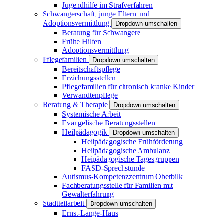
Jugendhilfe im Strafverfahren
Schwangerschaft, junge Eltern und
Adoptionsvermittlung
Dropdown umschalten
Beratung für Schwangere
Frühe Hilfen
Adoptionsvermittlung
Pflegefamilien
Dropdown umschalten
Bereitschaftspflege
Erziehungsstellen
Pflegefamilien für chronisch kranke Kinder
Verwandtenpflege
Beratung & Therapie
Dropdown umschalten
Systemische Arbeit
Evangelische Beratungsstellen
Heilpädagogik
Dropdown umschalten
Heilpädagogische Frühförderung
Heilpädagogische Ambulanz
Heipädagogische Tagesgruppen
FASD-Sprechstunde
Autismus-Kompetenzzentrum Oberbilk
Fachberatungsstelle für Familien mit
Gewalterfahrung
Stadtteilarbeit
Dropdown umschalten
Ernst-Lange-Haus