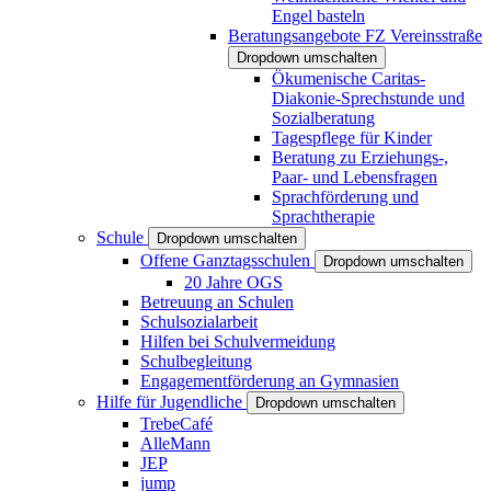
Engel basteln
Beratungsangebote FZ Vereinsstraße
Dropdown umschalten
Ökumenische Caritas-
Diakonie-Sprechstunde und
Sozialberatung
Tagespflege für Kinder
Beratung zu Erziehungs-,
Paar- und Lebensfragen
Sprachförderung und
Sprachtherapie
Schule
Dropdown umschalten
Offene Ganztagsschulen
Dropdown umschalten
20 Jahre OGS
Betreuung an Schulen
Schulsozialarbeit
Hilfen bei Schulvermeidung
Schulbegleitung
Engagementförderung an Gymnasien
Hilfe für Jugendliche
Dropdown umschalten
TrebeCafé
AlleMann
JEP
jump