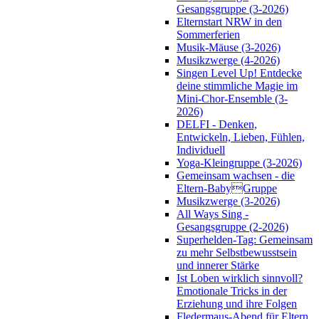
Gesangsgruppe (3-2026)
Elternstart NRW in den
Sommerferien
Musik-Mäuse (3-2026)
Musikzwerge (4-2026)
Singen Level Up! Entdecke
deine stimmliche Magie im
Mini-Chor-Ensemble (3-
2026)
DELFI - Denken,
Entwickeln, Lieben, Fühlen,
Individuell
Yoga-Kleingruppe (3-2026)
Gemeinsam wachsen - die
Eltern-BabyGruppe
Musikzwerge (3-2026)
All Ways Sing -
Gesangsgruppe (2-2026)
Superhelden-Tag: Gemeinsam
zu mehr Selbstbewusstsein
und innerer Stärke
Ist Loben wirklich sinnvoll?
Emotionale Tricks in der
Erziehung und ihre Folgen
Fledermaus-Abend für Eltern