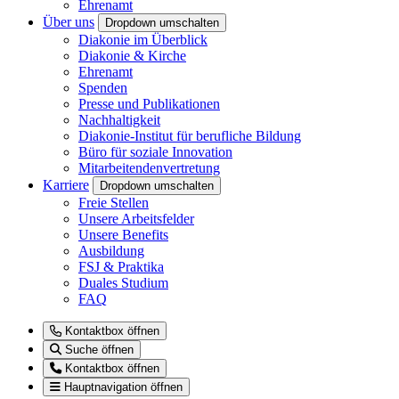
Ehrenamt
Über uns
Dropdown umschalten
Diakonie im Überblick
Diakonie & Kirche
Ehrenamt
Spenden
Presse und Publikationen
Nachhaltigkeit
Diakonie-Institut für berufliche Bildung
Büro für soziale Innovation
Mitarbeitendenvertretung
Karriere
Dropdown umschalten
Freie Stellen
Unsere Arbeitsfelder
Unsere Benefits
Ausbildung
FSJ & Praktika
Duales Studium
FAQ
Kontaktbox öffnen
Suche öffnen
Kontaktbox öffnen
Hauptnavigation öffnen