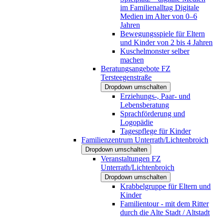
im Familienalltag Digitale
Medien im Alter von 0–6
Jahren
Bewegungsspiele für Eltern
und Kinder von 2 bis 4 Jahren
Kuschelmonster selber
machen
Beratungsangebote FZ
Tersteegenstraße
Dropdown umschalten
Erziehungs-, Paar- und
Lebensberatung
Sprachförderung und
Logopädie
Tagespflege für Kinder
Familienzentrum Unterrath/Lichtenbroich
Dropdown umschalten
Veranstaltungen FZ
Unterrath/Lichtenbroich
Dropdown umschalten
Krabbelgruppe für Eltern und
Kinder
Familientour - mit dem Ritter
durch die Alte Stadt / Altstadt