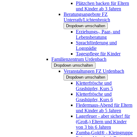
Plätzchen backen für Eltern
und Kinder ab 3 Jahren
Beratungsangebote FZ
Unterrath/Lichtenbroich
Dropdown umschalten
Erziehungs-, Paar- und
Lebensberatung
Sprachförderung und
Logopädie
Tagespflege für Kinder
Familienzentrum Urdenbach
Dropdown umschalten
Veranstaltungen FZ Urdenbach
Dropdown umschalten
Kletterfrösche und
Grashüpfer, Kurs 5
Kletterfrösche und
Grashüpfer, Kurs 6
Fledermaus-Abend für Eltern
und Kinder ab 5 Jahren
Lagerfeuer - aber sicher! für
(Groß-) Eltern und Kinder
von 3 bis 6 Jahren
Zumba-Gold® - Kleingruppe