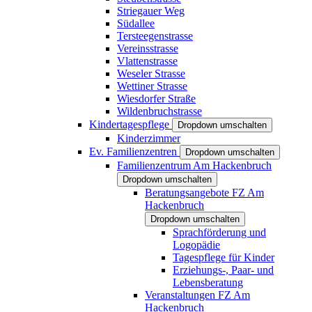
Striegauer Weg
Südallee
Tersteegenstrasse
Vereinsstrasse
Vlattenstrasse
Weseler Strasse
Wettiner Strasse
Wiesdorfer Straße
Wildenbruchstrasse
Kindertagespflege
Dropdown umschalten
Kinderzimmer
Ev. Familienzentren
Dropdown umschalten
Familienzentrum Am Hackenbruch
Dropdown umschalten
Beratungsangebote FZ Am
Hackenbruch
Dropdown umschalten
Sprachförderung und
Logopädie
Tagespflege für Kinder
Erziehungs-, Paar- und
Lebensberatung
Veranstaltungen FZ Am
Hackenbruch