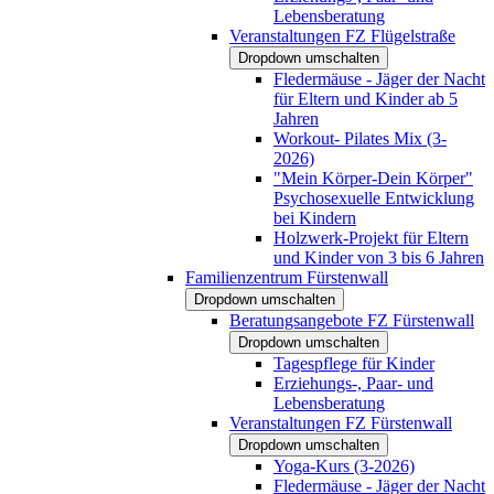
Lebensberatung
Veranstaltungen FZ Flügelstraße
Dropdown umschalten
Fledermäuse - Jäger der Nacht
für Eltern und Kinder ab 5
Jahren
Workout- Pilates Mix (3-
2026)
"Mein Körper-Dein Körper"
Psychosexuelle Entwicklung
bei Kindern
Holzwerk-Projekt für Eltern
und Kinder von 3 bis 6 Jahren
Familienzentrum Fürstenwall
Dropdown umschalten
Beratungsangebote FZ Fürstenwall
Dropdown umschalten
Tagespflege für Kinder
Erziehungs-, Paar- und
Lebensberatung
Veranstaltungen FZ Fürstenwall
Dropdown umschalten
Yoga-Kurs (3-2026)
Fledermäuse - Jäger der Nacht