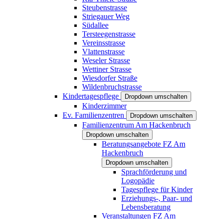
Steubenstrasse
Striegauer Weg
Südallee
Tersteegenstrasse
Vereinsstrasse
Vlattenstrasse
Weseler Strasse
Wettiner Strasse
Wiesdorfer Straße
Wildenbruchstrasse
Kindertagespflege
Dropdown umschalten
Kinderzimmer
Ev. Familienzentren
Dropdown umschalten
Familienzentrum Am Hackenbruch
Dropdown umschalten
Beratungsangebote FZ Am
Hackenbruch
Dropdown umschalten
Sprachförderung und
Logopädie
Tagespflege für Kinder
Erziehungs-, Paar- und
Lebensberatung
Veranstaltungen FZ Am