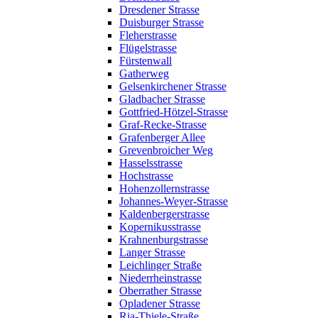
Dresdener Strasse
Duisburger Strasse
Fleherstrasse
Flügelstrasse
Fürstenwall
Gatherweg
Gelsenkirchener Strasse
Gladbacher Strasse
Gottfried-Hötzel-Strasse
Graf-Recke-Strasse
Grafenberger Allee
Grevenbroicher Weg
Hasselsstrasse
Hochstrasse
Hohenzollernstrasse
Johannes-Weyer-Strasse
Kaldenbergerstrasse
Kopernikusstrasse
Krahnenburgstrasse
Langer Strasse
Leichlinger Straße
Niederrheinstrasse
Oberrather Strasse
Opladener Strasse
Ria-Thiele-Straße