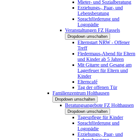
Mieter- und Sozialberatung
Erziehungs-, Paar- und
Lebensberatung
Sprachförderung und
Logopädie
Veranstaltungen FZ Hassels
Dropdown umschalten
Elternstart NRW - Offener
Treff
Fledermaus-Abend für Eltern
und Kinder ab 5 Jahren
Mit Gitarre und Gesang am
Lagerfeuer für Eltern und
Kinder
Elterncafé
Tag der offenen Tür
Familienzentrum Holthausen
Dropdown umschalten
Beratungsangebote FZ Holthausen
Dropdown umschalten
Tagespflege für Kinder
Sprachförderung und
Logopädie
Erziehungs-, Paar- und
Lebensberatung