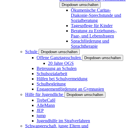
Dropdown umschalten
Ökumenische Caritas-
Diakonie-Sprechstunde und
Sozialberatung
Tagespflege für Kinder
Beratung zu Erziehungs-,
Paar- und Lebensfragen
Sprachförderung und
Sprachtherapie
Schule
Dropdown umschalten
Offene Ganztagsschulen
Dropdown umschalten
20 Jahre OGS
Betreuung an Schulen
Schulsozialarbeit
Hilfen bei Schulvermeidung
Schulbegleitung
Engagementförderung an Gymnasien
Hilfe für Jugendliche
Dropdown umschalten
TrebeCafé
AlleMann
JEP
jump
Jugendhilfe im Strafverfahren
Schwangerschaft, junge Eltern und