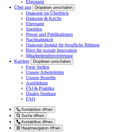
Ehrenamt
Über uns
Dropdown umschalten
Diakonie im Überblick
Diakonie & Kirche
Ehrenamt
Spenden
Presse und Publikationen
Nachhaltigkeit
Diakonie-Institut für berufliche Bildung
Büro für soziale Innovation
Mitarbeitendenvertretung
Karriere
Dropdown umschalten
Freie Stellen
Unsere Arbeitsfelder
Unsere Benefits
Ausbildung
FSJ & Praktika
Duales Studium
FAQ
Kontaktbox öffnen
Suche öffnen
Kontaktbox öffnen
Hauptnavigation öffnen