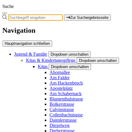
Suche
Zur Suchergebnisseite
Navigation
Hauptnavigation schließen
Jugend & Familie
Dropdown umschalten
Kitas & Kindertagespflege
Dropdown umschalten
Kitas
Dropdown umschalten
Ahornallee
Am Falder
Am Hackenbruch
Apostelplatz
Am Schabernack
Blumenthalstrasse
Bolkerstrasse
Calvinstrasse
Collenbachstrasse
Daimlerstrasse
Diezelweg
Dreherstrasse