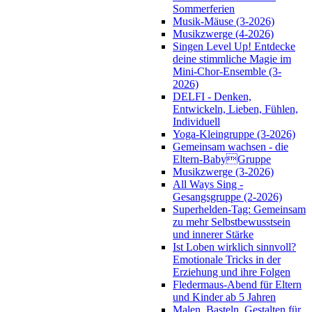
Sommerferien
Musik-Mäuse (3-2026)
Musikzwerge (4-2026)
Singen Level Up! Entdecke
deine stimmliche Magie im
Mini-Chor-Ensemble (3-
2026)
DELFI - Denken,
Entwickeln, Lieben, Fühlen,
Individuell
Yoga-Kleingruppe (3-2026)
Gemeinsam wachsen - die
Eltern-BabyGruppe
Musikzwerge (3-2026)
All Ways Sing -
Gesangsgruppe (2-2026)
Superhelden-Tag: Gemeinsam
zu mehr Selbstbewusstsein
und innerer Stärke
Ist Loben wirklich sinnvoll?
Emotionale Tricks in der
Erziehung und ihre Folgen
Fledermaus-Abend für Eltern
und Kinder ab 5 Jahren
Malen, Basteln, Gestalten für