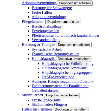
Adoptionsvermittlung
Dropdown umschalten
Beratung für Schwangere
Frühe Hilfen
Adoptionsvermittlung
Pflegefamilien
Dropdown umschalten
Bereitschaftspflege
Erziehungsstellen
Pflegefamilien für chronisch kranke Kinder
Verwandtenpflege
Beratung & Therapie
Dropdown umschalten
Systemische Arbeit
Evangelische Beratungsstellen
Heilpädagogik
Dropdown umschalten
Heilpädagogische Frühförderung
Heilpädagogische Ambulanz
Heipädagogische Tagesgruppen
FASD-Sprechstunde
Autismus-Kompetenzzentrum Oberbilk
Fachberatungsstelle für Familien mit
Gewalterfahrung
Stadtteilarbeit
Dropdown umschalten
Ernst-Lange-Haus
Stadtteilladen Flingern
Hilfen für Familien
Dropdown umschalten