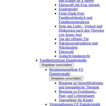
und Kinder ab 4 Jahren
Elterncafé mit Frau Jajonek
Kindertrödel
Ernte-Dank-Fest:
Familienfrühstück und
Familiengottesdienst
Nein aus Liebe - Vortrag und
Diskussion nach den Theorien
von Jesper Juul
Tag der offenen Tür
Nikolausgottessdienst und
Nikolausfest
Elterncafé
Andacht kindgerecht
Familienzentrum Daimlerstraße
Dropdown umschalten
Beratungsangebote FZ
Daimlerstraße
Dropdown umschalten
Beratung zu Sprachförderung
und logopädische Therapie
Beratung zu Erziehungs-,
Paar- und Lebensfragen
Tagespflege für Kinder
Veranstaltungen FZ Daimlerstraße