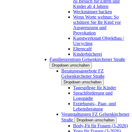
zu Besuch für Eltern und
Kinder ab 4 Jahren
Weckmänner backen
Wenn Worte wehtun: So
schützen Sie Ihr Kind vor
Ausgrenzung und
Provokation
Kunstwerkstatt Objektbau /
Upcycling
Elterncafé
Kinderbücherei
Familienzentrum Gelsenkirchener Straße
Dropdown umschalten
Beratungsangebote FZ
Gelsenkirchener Straße
Dropdown umschalten
Tagespflege für Kinder
Sprachförderung und
Logopädie
Erziehungs-, Paar- und
Lebensberatung
Veranstaltungen FZ Gelsenkirchener
Straße
Dropdown umschalten
Body-Fit für Frauen (3-2026)
Yoga für Frauen (3-2026)