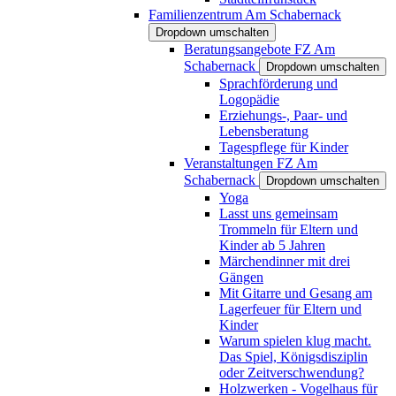
Familienzentrum Am Schabernack
Dropdown umschalten
Beratungsangebote FZ Am
Schabernack
Dropdown umschalten
Sprachförderung und
Logopädie
Erziehungs-, Paar- und
Lebensberatung
Tagespflege für Kinder
Veranstaltungen FZ Am
Schabernack
Dropdown umschalten
Yoga
Lasst uns gemeinsam
Trommeln für Eltern und
Kinder ab 5 Jahren
Märchendinner mit drei
Gängen
Mit Gitarre und Gesang am
Lagerfeuer für Eltern und
Kinder
Warum spielen klug macht.
Das Spiel, Königsdisziplin
oder Zeitverschwendung?
Holzwerken - Vogelhaus für