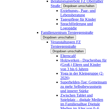
Beratungsangebote FZ Oberrather
Straße
Dropdown umschalten
Erziehungs-, Paar- und
Lebensberatung
Tagespflege für Kinder
Sprachförderung und
Logopädie
Familienzentrum Tersteegenstraße
Dropdown umschalten
Veranstaltungen FZ
Tersteegenstraße
Dropdown umschalten
Elterncafé
Holzwerken - Drachenbau für
(Groß-) Eltern und Kinder
von 3 bis 6 Jahren
Yoga in der Kleingruppe (2-
2026)
Superhelden-Tag: Gemeinsam
zu mehr Selbstbewusstsein
und innerer Stärke
Zwischen Tablet und
Spielplatz – digitale Medien
im Familienalltag Digitale
Medien im Alter von 0–6