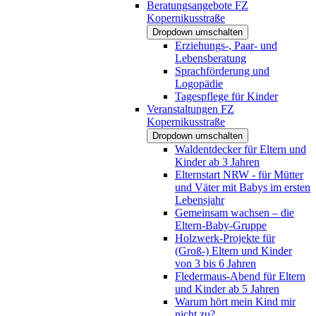
Beratungsangebote FZ
Kopernikusstraße
Dropdown umschalten
Erziehungs-, Paar- und
Lebensberatung
Sprachförderung und
Logopädie
Tagespflege für Kinder
Veranstaltungen FZ
Kopernikusstraße
Dropdown umschalten
Waldentdecker für Eltern und
Kinder ab 3 Jahren
Elternstart NRW - für Mütter
und Väter mit Babys im ersten
Lebensjahr
Gemeinsam wachsen – die
Eltern-Baby-Gruppe
Holzwerk-Projekte für
(Groß-) Eltern und Kinder
von 3 bis 6 Jahren
Fledermaus-Abend für Eltern
und Kinder ab 5 Jahren
Warum hört mein Kind mir
nicht zu?