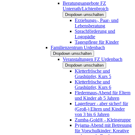
Beratungsangebote FZ
Unterrath/Lichtenbroich
Dropdown umschalten
Erziehungs-, Paar- und
Lebensberatung
Sprachförderung und
Logopädie
Tagespflege für Kinder
Familienzentrum Urdenbach
Dropdown umschalten
Veranstaltungen FZ Urdenbach
Dropdown umschalten
Kletterfrösche und
Grashüpfer, Kurs 5
Kletterfrösche und
Grashüpfer, Kurs 6
Fledermaus-Abend für Eltern
und Kinder ab 5 Jahren
Lagerfeuer - aber sicher! für
(Groß-) Eltern und Kinder
von 3 bis 6 Jahren
Zumba-Gold® - Kleingruppe
Pyjama-Abend mit Betreuung
für Vorschulkinder: Kreative